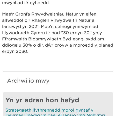
mwynhad i'r cyhoedd.
Mae'r Gronfa Rhwydweithiau Natur yn elfen
allweddol o'r Rhaglen Rhwydwaith Natur a
lansiwyd yn 2021. Mae'n cefnogi ymrwymiad
Llywodraeth Cymru i'r nod "30 erbyn 30" yn y
Fframwaith Bioamrywiaeth Byd-eang, sydd am
ddiogelu 30% o dir, dŵr croyw a moroedd y blaned
erbyn 2030.
Archwilio mwy
Yn yr adran hon hefyd
Strategaeth llythrennedd morol gyntaf y
Deyrnas Unedig yn cael ei lansio yng Nghymru