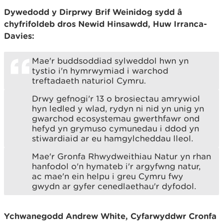
Dywedodd y Dirprwy Brif Weinidog sydd â
chyfrifoldeb dros Newid Hinsawdd, Huw Irranca-
Davies:
Mae'r buddsoddiad sylweddol hwn yn
tystio i'n hymrwymiad i warchod
treftadaeth naturiol Cymru.
Drwy gefnogi'r 13 o brosiectau amrywiol
hyn ledled y wlad, rydyn ni nid yn unig yn
gwarchod ecosystemau gwerthfawr ond
hefyd yn grymuso cymunedau i ddod yn
stiwardiaid ar eu hamgylcheddau lleol.
Mae'r Gronfa Rhwydweithiau Natur yn rhan
hanfodol o'n hymateb i'r argyfwng natur,
ac mae'n ein helpu i greu Cymru fwy
gwydn ar gyfer cenedlaethau'r dyfodol.
Ychwanegodd Andrew White, Cyfarwyddwr Cronfa