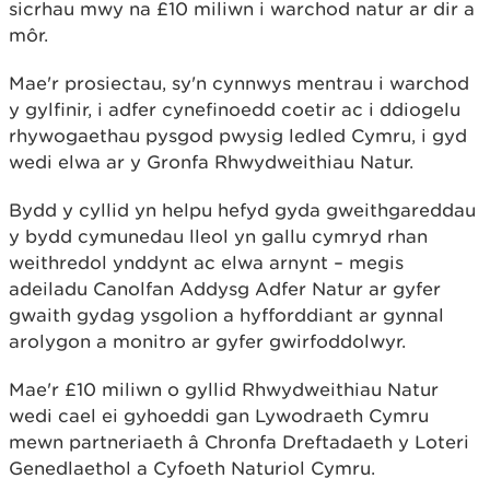
sicrhau mwy na £10 miliwn i warchod natur ar dir a
môr.
Mae'r prosiectau, sy'n cynnwys mentrau i warchod
y gylfinir, i adfer cynefinoedd coetir ac i ddiogelu
rhywogaethau pysgod pwysig ledled Cymru, i gyd
wedi elwa ar y Gronfa Rhwydweithiau Natur.
Bydd y cyllid yn helpu hefyd gyda gweithgareddau
y bydd cymunedau lleol yn gallu cymryd rhan
weithredol ynddynt ac elwa arnynt – megis
adeiladu Canolfan Addysg Adfer Natur ar gyfer
gwaith gydag ysgolion a hyfforddiant ar gynnal
arolygon a monitro ar gyfer gwirfoddolwyr.
Mae'r £10 miliwn o gyllid Rhwydweithiau Natur
wedi cael ei gyhoeddi gan Lywodraeth Cymru
mewn partneriaeth â Chronfa Dreftadaeth y Loteri
Genedlaethol a Cyfoeth Naturiol Cymru.