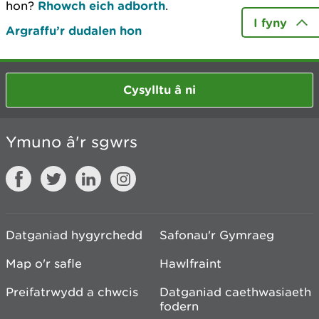
hon?
Rhowch eich adborth
.
I fyny
Argraffu’r dudalen hon
Cysylltu â ni
Ymuno â'r sgwrs
Datganiad hygyrchedd
Safonau'r Gymraeg
Map o'r safle
Hawlfraint
Preifatrwydd a chwcis
Datganiad caethwasiaeth
fodern