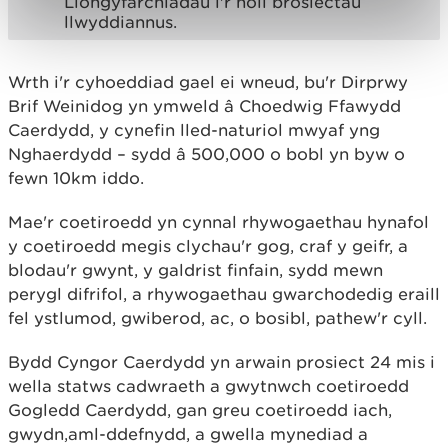
Llongyfarchiadau i'r holl brosiectau
llwyddiannus.
Wrth i'r cyhoeddiad gael ei wneud, bu'r Dirprwy
Brif Weinidog yn ymweld â Choedwig Ffawydd
Caerdydd, y cynefin lled-naturiol mwyaf yng
Nghaerdydd – sydd â 500,000 o bobl yn byw o
fewn 10km iddo.
Mae'r coetiroedd yn cynnal rhywogaethau hynafol
y coetiroedd megis clychau'r gog, craf y geifr, a
blodau'r gwynt, y galdrist finfain, sydd mewn
perygl difrifol, a rhywogaethau gwarchodedig eraill
fel ystlumod, gwiberod, ac, o bosibl, pathew'r cyll.
Bydd Cyngor Caerdydd yn arwain prosiect 24 mis i
wella statws cadwraeth a gwytnwch coetiroedd
Gogledd Caerdydd, gan greu coetiroedd iach,
gwydn,aml-ddefnydd, a gwella mynediad a