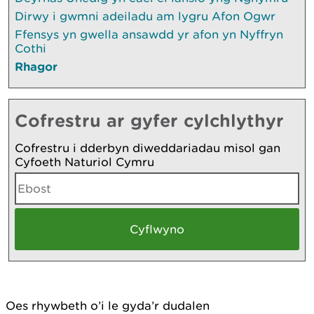
Dirwy i gwmni adeiladu am lygru Afon Ogwr
Ffensys yn gwella ansawdd yr afon yn Nyffryn
Cothi
Rhagor
Cofrestru ar gyfer cylchlythyr
Cofrestru i dderbyn diweddariadau misol gan
Cyfoeth Naturiol Cymru
Oes rhywbeth o’i le gyda’r dudalen