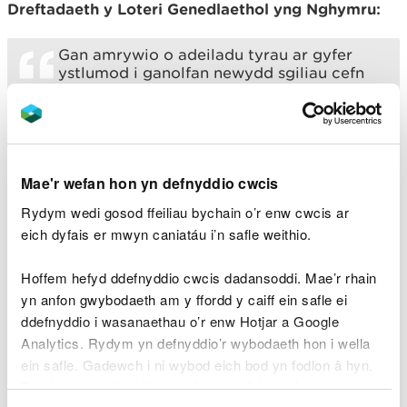
Dreftadaeth y Loteri Genedlaethol yng Nghymru:
Gan amrywio o adeiladu tyrau ar gyfer
ystlumod i ganolfan newydd sgiliau cefn
gwlad, mae'r dyfarniadau diweddaraf hyn
yn tystio i uchelgais y Gronfa
Rhwydweithiau Natur ac i bwysigrwydd
cysylltu pobl â'r byd naturiol sydd ar
garreg eu drws.
Mae'r wefan hon yn defnyddio cwcis
Mae gwarchod a chryfhau'n treftadaeth
Rydym wedi gosod ffeiliau bychain o’r enw cwcis ar
naturiol yn flaenoriaeth allweddol inni yn y
Gronfa Dreftadaeth.
eich dyfais er mwyn caniatáu i’n safle weithio.
Os ydyn ni am fynd i'r afael â'r heriau sy'n
Hoffem hefyd ddefnyddio cwcis dadansoddi. Mae’r rhain
wynebu'n cynefinoedd a'n bywyd gwyllt,
yn anfon gwybodaeth am y ffordd y caiff ein safle ei
mae angen ffordd gynaliadwy a
chydweithredol o adfer natur. Felly, rydyn
ddefnyddio i wasanaethau o’r enw Hotjar a Google
ni'n falch o gael gweithio ochr yn ochr â
Analytics. Rydym yn defnyddio’r wybodaeth hon i wella
Llywodraeth Cymru a Cyfoeth Naturiol
ein safle. Gadewch i ni wybod eich bod yn fodlon â hyn.
Cymru i ddarparu'r Gronfa Rhwydweithiau
Byddwn yn defnyddio cwci i gadw eich dewis.
Natur.