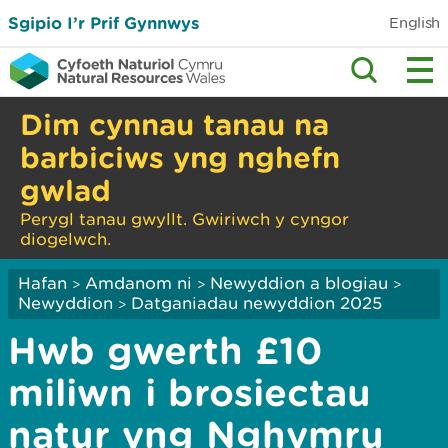
Sgipio I’r Prif Gynnwys
English
Dim cynnau tanau na
barbiciws yng nghefn
gwlad
Perygl tanau gwyllt. Gwiriwch y cyngor
diogelwch.
Hafan
Amdanom ni
Newyddion a blogiau
>
>
>
Newyddion
Datganiadau newyddion 2025
>
Hwb gwerth £10
miliwn i brosiectau
natur yng Nghymru