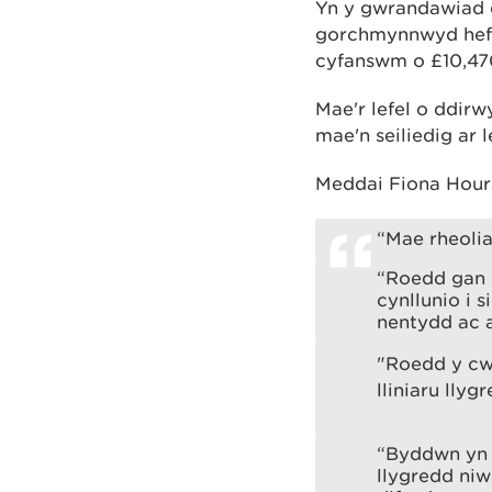
Yn y gwrandawiad 
gorchmynnwyd hefyd
cyfanswm o £10,470
Mae'r lefel o ddir
mae'n seiliedig ar 
Meddai Fiona Hour
“Mae rheolia
“Roedd gan 
cynllunio i 
nentydd ac 
"Roedd y cw
lliniaru lly
“Byddwn yn d
llygredd niw