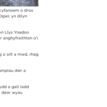
 cyfanswm o dros
Ogwr, yn dilyn
yn Llys Ynadon
 anghyfreithlon o’i
 o silt a mwd, rhag
samplau dŵr a
ydd a gall ladd
au deor wyau