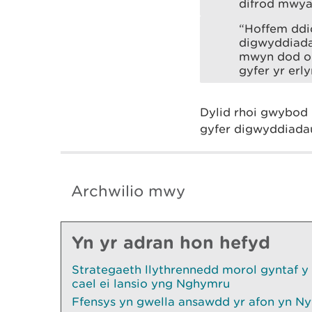
difrod mwyaf
“Hoffem ddi
digwyddiada
mwyn dod o h
gyfer yr erly
Dylid rhoi gwybod 
gyfer digwyddiad
Archwilio mwy
Yn yr adran hon hefyd
Strategaeth llythrennedd morol gyntaf y
cael ei lansio yng Nghymru
Ffensys yn gwella ansawdd yr afon yn Ny