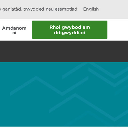
le ganiatâd, trwydded neu esemptiad
English
Rhoi gwybod am
Amdanom
ni
ddigwyddiad