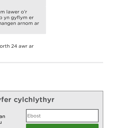
m lawer o’r
b yn gyflym er
i hangen arnom ar
orth 24 awr ar
fer cylchlythyr
an
u