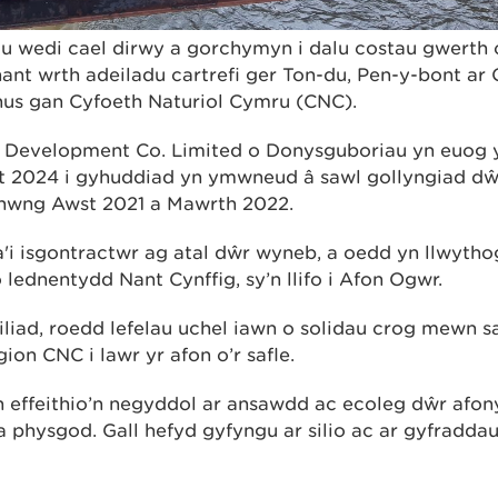
u wedi cael dirwy a gorchymyn i dalu costau gwerth
ant wrth adeiladu cartrefi ger Ton-du, Pen-y-bont ar 
nus gan Cyfoeth Naturiol Cymru (CNC).
 Development Co. Limited o Donysguboriau yn euog 
 2024 i gyhuddiad yn ymwneud â sawl gollyngiad dŵr
rhwng Awst 2021 a Mawrth 2022.
i isgontractwr ag atal dŵr wyneb, a oedd yn llwythog
lednentydd Nant Cynffig, sy’n llifo i Afon Ogwr.
liad, roedd lefelau uchel iawn o solidau crog mewn 
n CNC i lawr yr afon o’r safle.
yn effeithio’n negyddol ar ansawdd ac ecoleg dŵr afon
a physgod. Gall hefyd gyfyngu ar silio ac ar gyfradd