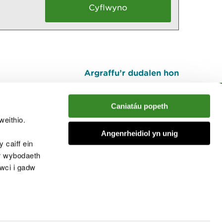
Argraffu’r dudalen hon
I fyny
Caniatáu popeth
weithio.
muno â'r sgwrs
Angenrheidiol yn unig
 caiff ein
’r wybodaeth
cwci i gadw
chwcis