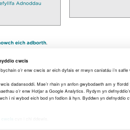
efyllfa Adnoddau
owch eich adborth
.
nyddio cwcis
bychain o’r enw cwcis ar eich dyfais er mwyn caniatáu i’n safle 
Y
wcis dadansoddi. Mae’r rhain yn anfon gwybodaeth am y ffordd y
anaethau o’r enw Hotjar a Google Analytics. Rydym yn defnyddio
ewch i ni wybod eich bod yn fodlon â hyn. Byddwn yn defnyddio 
aeg
Map o'r safle
Hawlfraint
Preifatrwydd a 
 cwcis
cyn i chi ddewis.