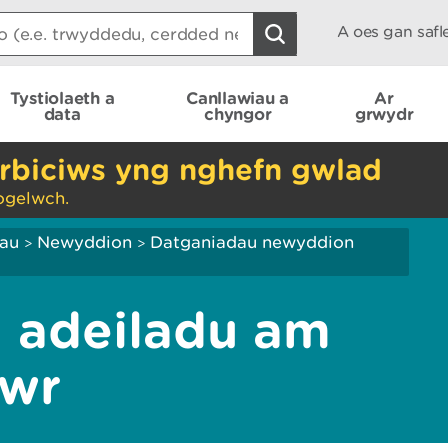
A oes gan saf
Tystiolaeth a
Canllawiau a
Ar
data
chyngor
grwydr
rbiciws yng nghefn gwlad
ogelwch.
iau
Newyddion
Datganiadau newyddion
>
>
 adeiladu am
gwr