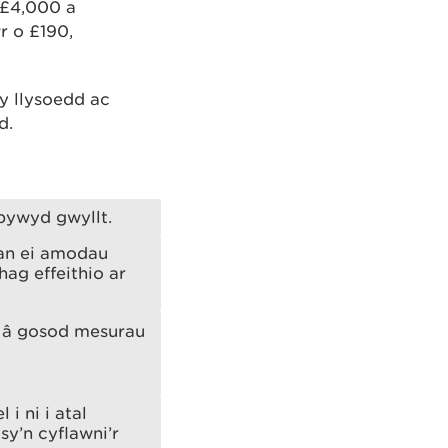
 £4,000 a
r o £190,
y llysoedd ac
d.
bywyd gwyllt.
an ei amodau
hag effeithio ar
o â gosod mesurau
i ni i atal
sy’n cyflawni’r