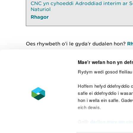
CNC yn cyhoeddi Adroddiad interim ar S
Naturiol
Rhagor
Oes rhywbeth o’i le gyda’r dudalen hon?
Rh
Mae'r wefan hon yn def
Rydym wedi gosod ffeiliau 
Cysylltu â ni
Hoffem hefyd ddefnyddio c
safle ei ddefnyddio i was
hon i wella ein safle. Gad
eich dewis.
Datganiad hygyrchedd
Safonau'r Gymr
Gellir
darllen mwy am ein
Datganiad caethwasiaeth fodern