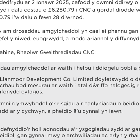
dedfrydu ar 2 Ionawr 2025, cafodd y cwmni ddirwy o
 i dalu costau o £6,280.79 i CNC a gordal dioddefw
.79 i'w dalu o fewn 28 diwrnod.
wy am droseddau amgylcheddol yn cael ei phennu gan 
lefel y niwed, euogrwydd, a modd ariannol y diffynnyd
ahine, Rheolwr Gweithrediadau CNC:
dau amgylcheddol ar waith i helpu i ddiogelu pobl a 
Llanmoor Development Co. Limited ddyletswydd o d
sicrhau bod mesurau ar waith i atal dŵr ffo halogedig r
afonydd cyfagos.
mni'n ymwybodol o'r risgiau a'r canlyniadau o beidi
gredd ar y cychwyn, a pheidio â’u cynnal yn iawn.
efnyddio’r holl adnoddau a’r ysgogiadau sydd ar gael 
eidiol, gan gynnal mwy o archwiliadau ac erlyn y rhai 