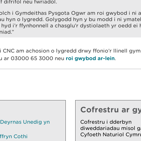
 difrifol neu fwriadol.
olch i Gymdeithas Pysgota Ogwr am roi gwybod i ni a
u hyn o lygredd. Golygodd hyn y bu modd i ni ymate
yd i’r ffynhonnell a chasglu’r dystiolaeth yr oedd e
niad.”
i CNC am achosion o lygredd drwy ffonio’r llinell gym
au ar 03000 65 3000 neu
roi gwybod ar-lein
.
Cofrestru ar gy
 Deyrnas Unedig yn
Cofrestru i dderbyn
diweddariadau misol g
Cyfoeth Naturiol Cymr
ffryn Cothi