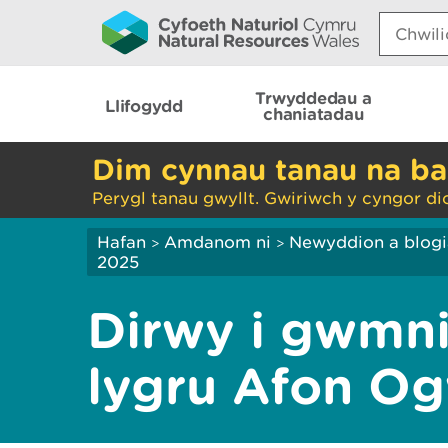
Search:
Trwyddedau a
Llifogydd
chaniatadau
Dim cynnau tanau na ba
Perygl tanau gwyllt. Gwiriwch y cyngor di
Hafan
Amdanom ni
Newyddion a blog
>
>
2025
Dirwy i gwmni
lygru Afon O