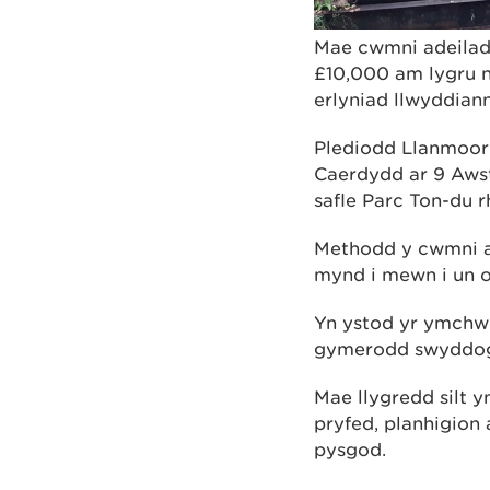
Mae cwmni adeilad
£10,000 am lygru n
erlyniad llwyddian
Plediodd Llanmoor
Caerdydd ar 9 Awst
safle Parc Ton-du 
Methodd y cwmni a'
mynd i mewn i un o 
Yn ystod yr ymchwi
gymerodd swyddogio
Mae llygredd silt 
pryfed, planhigion 
pysgod.