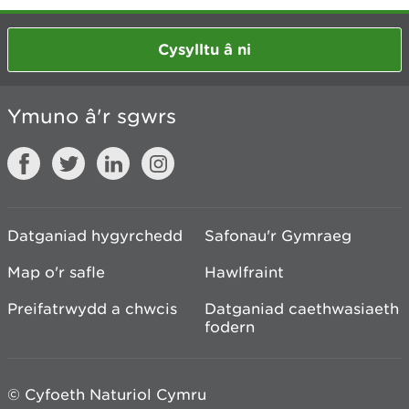
Cysylltu â ni
Ymuno â'r sgwrs
Datganiad hygyrchedd
Safonau'r Gymraeg
Map o'r safle
Hawlfraint
Preifatrwydd a chwcis
Datganiad caethwasiaeth
fodern
© Cyfoeth Naturiol Cymru