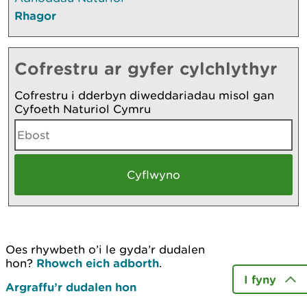
Rhagor
Cofrestru ar gyfer cylchlythyr
Cofrestru i dderbyn diweddariadau misol gan
Cyfoeth Naturiol Cymru
Oes rhywbeth o’i le gyda’r dudalen
hon?
Rhowch eich adborth
.
I fyny
Argraffu’r dudalen hon