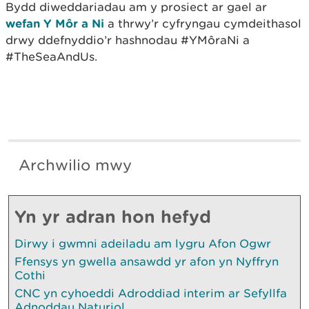
Bydd diweddariadau am y prosiect ar gael ar
wefan Y Môr a Ni
a thrwy’r cyfryngau cymdeithasol
drwy ddefnyddio’r hashnodau #YMôraNi a
#TheSeaAndUs.
Archwilio mwy
Yn yr adran hon hefyd
Dirwy i gwmni adeiladu am lygru Afon Ogwr
Ffensys yn gwella ansawdd yr afon yn Nyffryn
Cothi
CNC yn cyhoeddi Adroddiad interim ar Sefyllfa
Adnoddau Naturiol