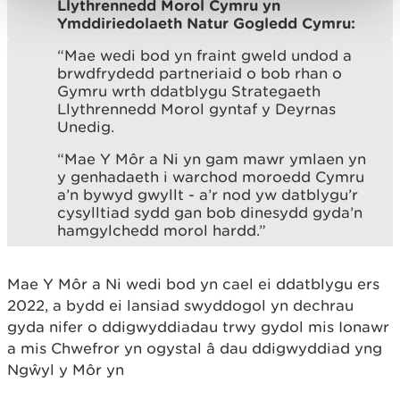
Llythrennedd Morol Cymru yn
Ymddiriedolaeth Natur Gogledd Cymru:
“Mae wedi bod yn fraint gweld undod a
brwdfrydedd partneriaid o bob rhan o
Gymru wrth ddatblygu Strategaeth
Llythrennedd Morol gyntaf y Deyrnas
Unedig.
“Mae Y Môr a Ni yn gam mawr ymlaen yn
y genhadaeth i warchod moroedd Cymru
a’n bywyd gwyllt - a’r nod yw datblygu’r
cysylltiad sydd gan bob dinesydd gyda’n
hamgylchedd morol hardd.”
Mae Y Môr a Ni wedi bod yn cael ei ddatblygu ers
2022, a bydd ei lansiad swyddogol yn dechrau
gyda nifer o ddigwyddiadau trwy gydol mis Ionawr
a mis Chwefror yn ogystal â dau ddigwyddiad yng
Ngŵyl y Môr yn