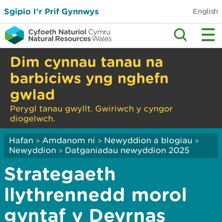
Sgipio I’r Prif Gynnwys
English
Dim cynnau tanau na
barbiciws yng nghefn
gwlad
Perygl tanau gwyllt. Gwiriwch y cyngor
diogelwch.
Hafan
Amdanom ni
Newyddion a blogiau
>
>
>
Newyddion
Datganiadau newyddion 2025
>
Strategaeth
llythrennedd morol
gyntaf y Deyrnas