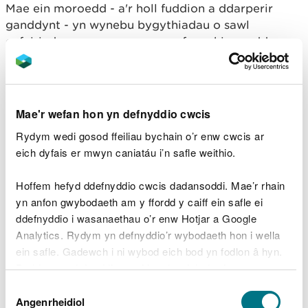
Mae ein moroedd - a'r holl fuddion a ddarperir
ganddynt - yn wynebu bygythiadau o sawl
cyfeiriad, gan gynnwys yr argyfwng hinsawdd a
llygredd. Bwriad Y Môr a Ni yw galluogi unigolion,
cymunedau, a busnesau i newid eu perthynas â’r
môr, gan arwain at gamau - rhai mawr a rhai bach -
a all gefnogi llesiant yn lleol, yn ogystal â diogelu’r
Mae'r wefan hon yn defnyddio cwcis
amgylcheddau arbennig hyn.
Rydym wedi gosod ffeiliau bychain o’r enw cwcis ar
eich dyfais er mwyn caniatáu i’n safle weithio.
Dywedodd Kirsty Lindenbaum, uwch
gynghorydd arbenigol yn CNC:
Hoffem hefyd ddefnyddio cwcis dadansoddi. Mae’r rhain
“Mae ein harfordiroedd a’n moroedd wedi
yn anfon gwybodaeth am y ffordd y caiff ein safle ei
llywio bywydau pobl Cymru ers milenia ac
ddefnyddio i wasanaethau o’r enw Hotjar a Google
maent yn rhan bwysig o’n dyfodol.
Analytics. Rydym yn defnyddio’r wybodaeth hon i wella
“Rydym yn falch o fod yn gweithio fel rhan
ein safle. Gadewch i ni wybod eich bod yn fodlon â hyn.
o'r bartneriaeth amrywiol hon i gryfhau
Byddwn yn defnyddio cwci i gadw eich dewis.
cysylltiadau pobl Cymru â'r môr.
Dewis
Gellir
darllen mwy am ein cwcis
cyn i chi ddewis.
Angenrheidiol
“Wrth weithio gyda’n gilydd, rydyn ni am
Caniatâd