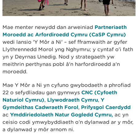
Mae menter newydd dan arweiniad
Partneriaeth
Moroedd ac Arfordiroedd Cymru (CaSP Cymru)
wedi lansio 'Y Môr a Ni' – sef fframwaith ar gyfer
Llythrennedd Morol yng Nghymru; y cyntaf o'i fath
yn y Deyrnas Unedig. Nod y strategaeth yw
meithrin perthynas pobl â'n harfordiroedd a'n
moroedd.
Mae Y Môr a Ni yn cyfuno gwybodaeth a phrofiad
22 o sefydliadau gan gynnwys
CNC (Cyfoeth
Naturiol Cymru)
,
Llywodraeth Cymru
,
Y
Gymdeithas Cadwraeth Forol
,
Prifysgol Caerdydd
ac
Ymddiriedolaeth Natur Gogledd Cymru,
ac yn
ceisio codi ymwybyddiaeth o’n dylanwad ar y môr,
a dylanwad y môr arnom ni.