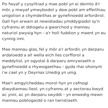
Po fwyaf y cysylltiad y mae pobl yn ei deimlo â'r
môr, y mwyaf ymwybodol y daw pobl am effeithiau
unigolion a chymdeithas ar gynefinoedd arfordirol.
Gall hyn arwain at newidiadau ymddygiadol sy’n
cyfrannu at ddiogelu a gwarchod y mannau
naturiol pwysig hyn - a’r holl fuddion y maent yn eu
cynnig inni.
Mae mannau glas, fel y môr a’r arfordir, yn darparu
ardaloedd a all wella eich lles corfforol a
meddyliol, yn ogystal â darparu amrywiaeth o
gynefinoedd a rhywogaethau - gyda rhai ohonynt
i’w cael yn y Deyrnas Unedig yn unig.
Mae'r amgylcheddau morol hyn yn cefnogi
diwydiannau lleol, yn cyfrannu at y sectorau bwyd
ac ynni, ac yn darparu swyddi - yn enwedig mewn
mannau poblogaidd o ran twristiaeth.