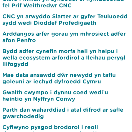
fel Prif Weithredwr CNC
CNC yn arwyddo Siarter ar gyfer Teuluoedd
sydd wedi Dioddef Profedigaeth
Arddangos arfer gorau ym mhrosiect adfer
afon Penfro
Bydd adfer cynefin morfa heli yn helpu i
wella ecosystem arfordirol a lleihau perygl
llifogydd
Mae data ansawdd dŵr newydd yn taflu
goleuni ar iechyd dyfroedd Cymru
Gwaith cwympo i dynnu coed wedi’u
heintio yn Nyffryn Conwy
Parth dan waharddiad i atal difrod ar safle
gwarchodedig
Cyflwyno pysgod brodorol i reoli