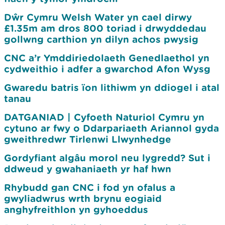
Dŵr Cymru Welsh Water yn cael dirwy
£1.35m am dros 800 toriad i drwyddedau
gollwng carthion yn dilyn achos pwysig
CNC a’r Ymddiriedolaeth Genedlaethol yn
cydweithio i adfer a gwarchod Afon Wysg
Gwaredu batris ïon lithiwm yn ddiogel i atal
tanau
DATGANIAD | Cyfoeth Naturiol Cymru yn
cytuno ar fwy o Ddarpariaeth Ariannol gyda
gweithredwr Tirlenwi Llwynhedge
Gordyfiant algâu morol neu lygredd? Sut i
ddweud y gwahaniaeth yr haf hwn
Rhybudd gan CNC i fod yn ofalus a
gwyliadwrus wrth brynu eogiaid
anghyfreithlon yn gyhoeddus