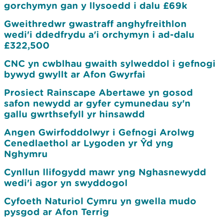
gorchymyn gan y llysoedd i dalu £69k
Gweithredwr gwastraff anghyfreithlon
wedi'i ddedfrydu a'i orchymyn i ad-dalu
£322,500
CNC yn cwblhau gwaith sylweddol i gefnogi
bywyd gwyllt ar Afon Gwyrfai
Prosiect Rainscape Abertawe yn gosod
safon newydd ar gyfer cymunedau sy'n
gallu gwrthsefyll yr hinsawdd
Angen Gwirfoddolwyr i Gefnogi Arolwg
Cenedlaethol ar Lygoden yr Ŷd yng
Nghymru
Cynllun llifogydd mawr yng Nghasnewydd
wedi'i agor yn swyddogol
Cyfoeth Naturiol Cymru yn gwella mudo
pysgod ar Afon Terrig