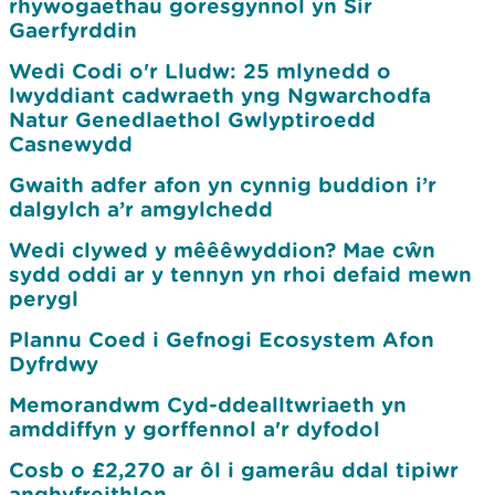
rhywogaethau goresgynnol yn Sir
Gaerfyrddin
Wedi Codi o'r Lludw: 25 mlynedd o
lwyddiant cadwraeth yng Ngwarchodfa
Natur Genedlaethol Gwlyptiroedd
Casnewydd
Gwaith adfer afon yn cynnig buddion i’r
dalgylch a’r amgylchedd
Wedi clywed y mêêêwyddion? Mae cŵn
sydd oddi ar y tennyn yn rhoi defaid mewn
perygl
Plannu Coed i Gefnogi Ecosystem Afon
Dyfrdwy
Memorandwm Cyd-ddealltwriaeth yn
amddiffyn y gorffennol a'r dyfodol
Cosb o £2,270 ar ôl i gamerâu ddal tipiwr
anghyfreithlon