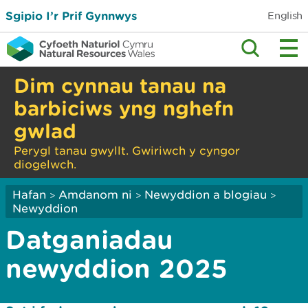
Sgipio I’r Prif Gynnwys
English
Dim cynnau tanau na
barbiciws yng nghefn
gwlad
Perygl tanau gwyllt. Gwiriwch y cyngor
diogelwch.
Hafan
Amdanom ni
Newyddion a blogiau
>
>
>
Newyddion
Datganiadau
newyddion 2025