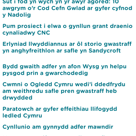
Sut i fod yn wych yn yr awyr agored: 10
awgrym o’r Cod Cefn Gwlad ar gyfer cyfnod
y Nadolig
Pum prosiect i elwa o gynllun grant draenio
cynaliadwy CNC
Erlyniad llwyddiannus ar ôl storio gwastraff
yn anghyfreithlon ar safle yn Sandycroft
Bydd gwaith adfer yn afon Wysg yn helpu
pysgod prin a gwarchodedig
Cwmni o Ogledd Cymru wedi’i ddedfrydu
am weithredu safle pren gwastraff heb
drwydded
Paratowch ar gyfer effeithiau llifogydd
ledled Cymru
Cynllunio am gynnydd adfer mawndir