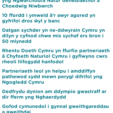
yng Ngwarchodfa Natur Genedlaethol a
Choedwig Niwbwrch
10 ffordd i ymweld â’r awyr agored yn
gyfrifol dros ŵyl y banc
Datgan sychder yn ne-ddwyrain Cymru yn
dilyn y cyfnod chwe mis sychaf ers bron i
50 mlynedd
Rhentu Doeth Cymru yn ffurfio partneriaeth
â Chyfoeth Naturiol Cymru i gyflwyno cwrs
rheoli llifogydd hanfodol
Partneriaeth leol yn helpu i amddiffyn
pathewod sydd mewn perygl difrifol yng
Ngogledd Cymru
Dedfrydu dynion am ddympio gwastraff ar
dir fferm yng Nghaerdydd
Gofod cymunedol i gynnal gweithgareddau
a gweithdai