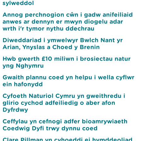
sylweddol
Annog perchnogion cŵn i gadw anifeiliaid
anwes ar dennyn er mwyn diogelu adar
wrth i'r tymor nythu ddechrau
Diweddariad i ymwelwyr Bwlch Nant yr
Arian, Ynyslas a Choed y Brenin
Hwb gwerth £10 miliwn i brosiectau natur
yng Nghymru
Gwaith plannu coed yn helpu i wella cyflwr
ein hafonydd
Cyfoeth Naturiol Cymru yn gweithredu i
glirio cychod adfeiliedig o aber afon
Dyfrdwy
Ceffylau yn cefnogi adfer bioamrywiaeth
Coedwig Dyfi trwy dynnu coed
Clare Pillman yn cyhoeddi ei hymddeoliad