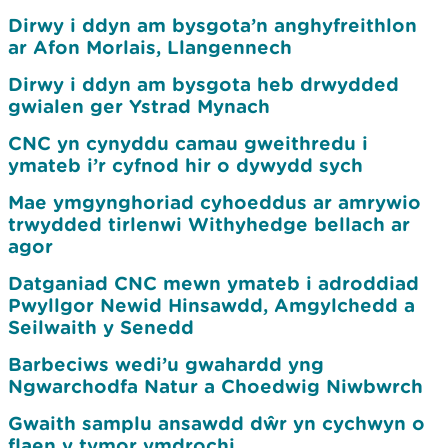
Dirwy i ddyn am bysgota’n anghyfreithlon
ar Afon Morlais, Llangennech
Dirwy i ddyn am bysgota heb drwydded
gwialen ger Ystrad Mynach
CNC yn cynyddu camau gweithredu i
ymateb i’r cyfnod hir o dywydd sych
Mae ymgynghoriad cyhoeddus ar amrywio
trwydded tirlenwi Withyhedge bellach ar
agor
Datganiad CNC mewn ymateb i adroddiad
Pwyllgor Newid Hinsawdd, Amgylchedd a
Seilwaith y Senedd
Barbeciws wedi’u gwahardd yng
Ngwarchodfa Natur a Choedwig Niwbwrch
Gwaith samplu ansawdd dŵr yn cychwyn o
flaen y tymor ymdrochi