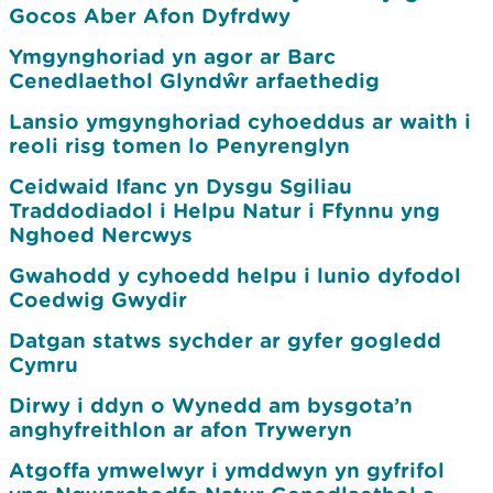
Gocos Aber Afon Dyfrdwy
Ymgynghoriad yn agor ar Barc
Cenedlaethol Glyndŵr arfaethedig
Lansio ymgynghoriad cyhoeddus ar waith i
reoli risg tomen lo Penyrenglyn
Ceidwaid Ifanc yn Dysgu Sgiliau
Traddodiadol i Helpu Natur i Ffynnu yng
Nghoed Nercwys
Gwahodd y cyhoedd helpu i lunio dyfodol
Coedwig Gwydir
Datgan statws sychder ar gyfer gogledd
Cymru
Dirwy i ddyn o Wynedd am bysgota’n
anghyfreithlon ar afon Tryweryn
Atgoffa ymwelwyr i ymddwyn yn gyfrifol