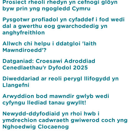
Prosiect rheoli rhedyn yn cefnogi glöyn
byw prin yng ngogledd Cymru
Pysgotwr profiadol yn cyfaddef i fod wedi
dal a gwerthu eog gwarchodedig yn
anghyfreithlon
Allwch chi helpu i ddatgloi 'Iaith
Mawndiroedd'?
Datganiad: Croesawi Adroddiad
Cenedlaethau’r Dyfodol 2025
Diweddariad ar reoli perygl llifogydd yn
Llangefni
Arwyddion bod mawndir gwlyb wedi
cyfyngu llediad tanau gwyllt!
Newydd-ddyfodiaid yn rhoi hwb i
ymdrechion cadwraeth gwiwerod coch yng
Nghoedwig Clocaenog