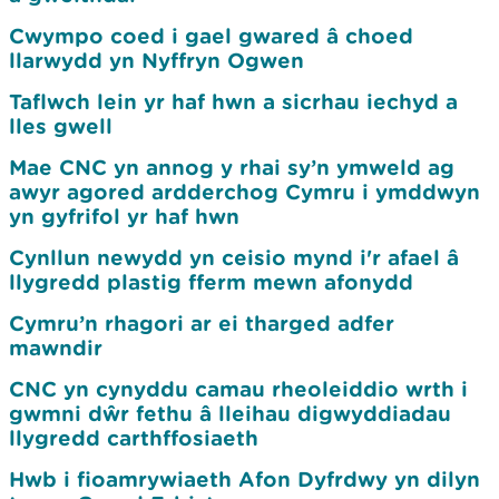
Cwympo coed i gael gwared â choed
llarwydd yn Nyffryn Ogwen
Taflwch lein yr haf hwn a sicrhau iechyd a
lles gwell
Mae CNC yn annog y rhai sy’n ymweld ag
awyr agored ardderchog Cymru i ymddwyn
yn gyfrifol yr haf hwn
Cynllun newydd yn ceisio mynd i'r afael â
llygredd plastig fferm mewn afonydd
Cymru’n rhagori ar ei tharged adfer
mawndir
CNC yn cynyddu camau rheoleiddio wrth i
gwmni dŵr fethu â lleihau digwyddiadau
llygredd carthffosiaeth
Hwb i fioamrywiaeth Afon Dyfrdwy yn dilyn