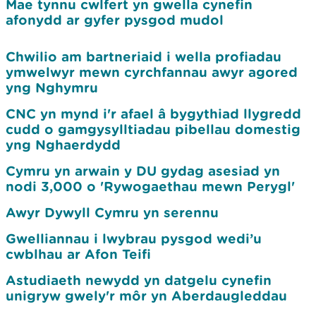
Mae tynnu cwlfert yn gwella cynefin
afonydd ar gyfer pysgod mudol
Chwilio am bartneriaid i wella profiadau
ymwelwyr mewn cyrchfannau awyr agored
yng Nghymru
CNC yn mynd i'r afael â bygythiad llygredd
cudd o gamgysylltiadau pibellau domestig
yng Nghaerdydd
Cymru yn arwain y DU gydag asesiad yn
nodi 3,000 o 'Rywogaethau mewn Perygl'
Awyr Dywyll Cymru yn serennu
Gwelliannau i lwybrau pysgod wedi’u
cwblhau ar Afon Teifi
Astudiaeth newydd yn datgelu cynefin
unigryw gwely'r môr yn Aberdaugleddau