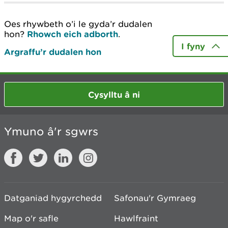
Oes rhywbeth o’i le gyda’r dudalen
hon?
Rhowch eich adborth
.
I fyny
Argraffu’r dudalen hon
Cysylltu â ni
Ymuno â'r sgwrs
Datganiad hygyrchedd
Safonau'r Gymraeg
Map o'r safle
Hawlfraint