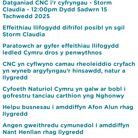
Datganiad CNC i'r cyfryngau - Storm
Claudia - 12:00pm Dydd Sadwrn 15
Tachwedd 2025
Effeithiau llifogydd difrifol posibl yn sgil
Storm Claudia
Paratowch ar gyfer effeithiau llifogydd
ledled Cymru dros y penwythnos
CNC yn cyflwyno camau rheoleiddio cryfach
yn wyneb argyfyngau’r hinsawdd, natur a
llygredd
Cyfoeth Naturiol Cymru yn galw ar bobl i
gofrestru tanciau carthion yng Nghonwy
Helpu busnesau i amddiffyn Afon Alun rhag
llygredd
Angen gweithredu cymunedol i amddiffyn
Nant Henllan rhag llygredd