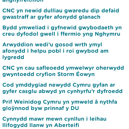
CNC yn newid dulliau gwaredu dip defaid
gwastraff ar gyfer afonydd glanach
Bydd ymweliad i gyfnewid gwybodaeth yn
creu dyfodol gwell i ffermio yng Nghymru
Arwyddion wedi’u gosod wrth ymyl
afonydd i helpu pobl i roi gwybod am
lygredd
CNC yn cau safleoedd ymwelwyr oherwydd
gwyntoedd cryfion Storm Éowyn
Cod ymddygiad newydd Cymru gyfan ar
gyfer casglu abwyd yn cynhyrfu’r dyfroedd
Prif Weinidog Cymru yn ymweld â nythfa
gloÿnnod byw prinnaf y DU
Cynnydd mawr mewn cynllun i leihau
llifogydd llanw yn Aberteifi