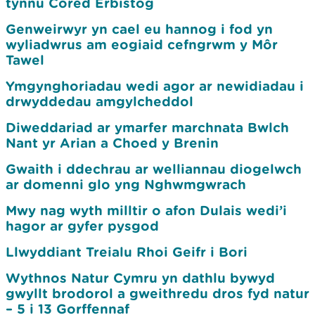
tynnu Cored Erbistog
Genweirwyr yn cael eu hannog i fod yn
wyliadwrus am eogiaid cefngrwm y Môr
Tawel
Ymgynghoriadau wedi agor ar newidiadau i
drwyddedau amgylcheddol
Diweddariad ar ymarfer marchnata Bwlch
Nant yr Arian a Choed y Brenin
Gwaith i ddechrau ar welliannau diogelwch
ar domenni glo yng Nghwmgwrach
Mwy nag wyth milltir o afon Dulais wedi’i
hagor ar gyfer pysgod
Llwyddiant Treialu Rhoi Geifr i Bori
Wythnos Natur Cymru yn dathlu bywyd
gwyllt brodorol a gweithredu dros fyd natur
– 5 i 13 Gorffennaf