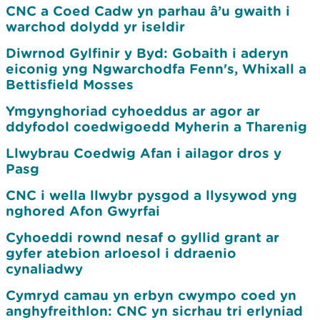
CNC a Coed Cadw yn parhau â’u gwaith i
warchod dolydd yr iseldir
Diwrnod Gylfinir y Byd: Gobaith i aderyn
eiconig yng Ngwarchodfa Fenn's, Whixall a
Bettisfield Mosses
Ymgynghoriad cyhoeddus ar agor ar
ddyfodol coedwigoedd Myherin a Tharenig
Llwybrau Coedwig Afan i ailagor dros y
Pasg
CNC i wella llwybr pysgod a llysywod yng
nghored Afon Gwyrfai
Cyhoeddi rownd nesaf o gyllid grant ar
gyfer atebion arloesol i ddraenio
cynaliadwy
Cymryd camau yn erbyn cwympo coed yn
anghyfreithlon: CNC yn sicrhau tri erlyniad