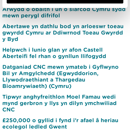
Arwydd o obaith i un o siarcod Cymru sydd
mewn perygl difrifol
Abertawe yn dathlu bod yn arloeswr toeau
gwyrdd Cymru ar Ddiwrnod Toeau Gwyrdd
y Byd
Helpwch i lunio glan yr afon Castell
Aberteifi fel rhan o gynllun llifogydd
Datganiad CNC mewn ymateb i Gyflwyno
Bil yr Amgylchedd (Egwyddorion,
Llywodraethiant a Thargedau
Bioamrywiaeth) (Cymru)
Tipwyr anghyfreithlon Moel Famau wedi
mynd gerbron y llys yn dilyn ymchwiliad
CNC
£250,000 o gyllid i fynd i'r afael â heriau
ecolegol ledled Gwent