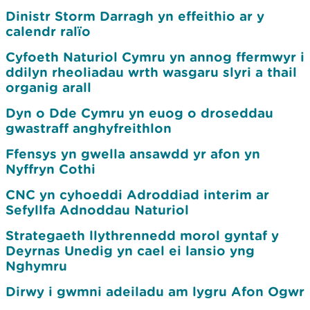
Dinistr Storm Darragh yn effeithio ar y
calendr ralïo
Cyfoeth Naturiol Cymru yn annog ffermwyr i
ddilyn rheoliadau wrth wasgaru slyri a thail
organig arall
Dyn o Dde Cymru yn euog o droseddau
gwastraff anghyfreithlon
Ffensys yn gwella ansawdd yr afon yn
Nyffryn Cothi
CNC yn cyhoeddi Adroddiad interim ar
Sefyllfa Adnoddau Naturiol
Strategaeth llythrennedd morol gyntaf y
Deyrnas Unedig yn cael ei lansio yng
Nghymru
Dirwy i gwmni adeiladu am lygru Afon Ogwr