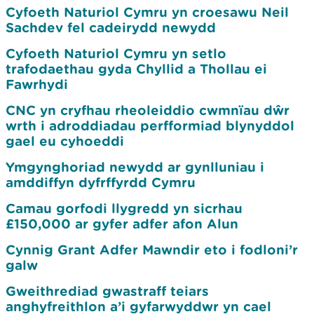
Cyfoeth Naturiol Cymru yn croesawu Neil
Sachdev fel cadeirydd newydd
Cyfoeth Naturiol Cymru yn setlo
trafodaethau gyda Chyllid a Thollau ei
Fawrhydi
CNC yn cryfhau rheoleiddio cwmnïau dŵr
wrth i adroddiadau perfformiad blynyddol
gael eu cyhoeddi
Ymgynghoriad newydd ar gynlluniau i
amddiffyn dyfrffyrdd Cymru
Camau gorfodi llygredd yn sicrhau
£150,000 ar gyfer adfer afon Alun
Cynnig Grant Adfer Mawndir eto i fodloni’r
galw
Gweithrediad gwastraff teiars
anghyfreithlon a’i gyfarwyddwr yn cael