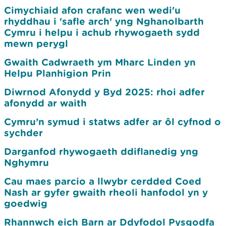
Cimychiaid afon crafanc wen wedi'u
rhyddhau i 'safle arch' yng Nghanolbarth
Cymru i helpu i achub rhywogaeth sydd
mewn perygl
Gwaith Cadwraeth ym Mharc Linden yn
Helpu Planhigion Prin
Diwrnod Afonydd y Byd 2025: rhoi adfer
afonydd ar waith
Cymru’n symud i statws adfer ar ôl cyfnod o
sychder
Darganfod rhywogaeth ddiflanedig yng
Nghymru
Cau maes parcio a llwybr cerdded Coed
Nash ar gyfer gwaith rheoli hanfodol yn y
goedwig
Rhannwch eich Barn ar Ddyfodol Pysgodfa