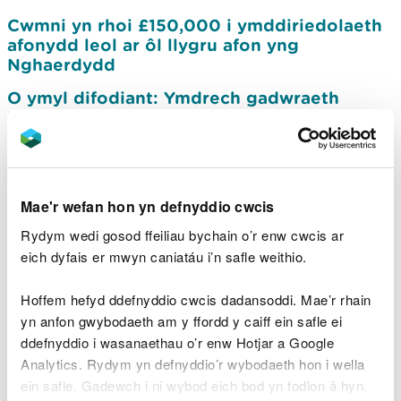
Cwmni yn rhoi £150,000 i ymddiriedolaeth
afonydd leol ar ôl llygru afon yng
Nghaerdydd
O ymyl difodiant: Ymdrech gadwraeth
ledled Cymru i achub ein cimychiaid afon
brodorol
Gallai cyfle datblygu nodi pennod newydd
gyffrous i Rodfa Coedwig Cwm Carn
Mae'r wefan hon yn defnyddio cwcis
Angen camau pellach i amddiffyn ardaloedd
Rydym wedi gosod ffeiliau bychain o’r enw cwcis ar
morol gwarchodedig Cymru
eich dyfais er mwyn caniatáu i’n safle weithio.
Dedfrydu Dŵr Cymru am lygru amgylchedd
gwarchodedig Gwastadeddau Gwent
Hoffem hefyd ddefnyddio cwcis dadansoddi. Mae’r rhain
yn anfon gwybodaeth am y ffordd y caiff ein safle ei
CNC yn cadarnhau ei ymrwymiad i gymuned
ddefnyddio i wasanaethau o’r enw Hotjar a Google
Ynys-y-bwl yn dilyn adolygiad o’r cynllun
Analytics. Rydym yn defnyddio’r wybodaeth hon i wella
llifogydd
ein safle. Gadewch i ni wybod eich bod yn fodlon â hyn.