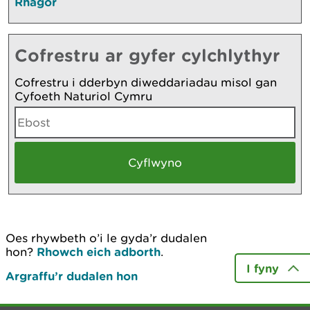
Rhagor
Cofrestru ar gyfer cylchlythyr
Cofrestru i dderbyn diweddariadau misol gan
Cyfoeth Naturiol Cymru
Oes rhywbeth o’i le gyda’r dudalen
hon?
Rhowch eich adborth
.
I fyny
Argraffu’r dudalen hon