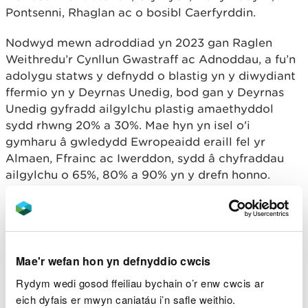
Pontsenni, Rhaglan ac o bosibl Caerfyrddin.
Nodwyd mewn adroddiad yn 2023 gan Raglen
Weithredu’r Cynllun Gwastraff ac Adnoddau, a fu’n
adolygu statws y defnydd o blastig yn y diwydiant
ffermio yn y Deyrnas Unedig, bod gan y Deyrnas
Unedig gyfradd ailgylchu plastig amaethyddol
sydd rhwng 20% a 30%. Mae hyn yn isel o'i
gymharu â gwledydd Ewropeaidd eraill fel yr
Almaen, Ffrainc ac Iwerddon, sydd â chyfraddau
ailgylchu o 65%, 80% a 90% yn y drefn honno.
Dywedodd Chris Thomas, Uwch-swyddog
Rheoli Tir Pedair Afon LIFE: “Mae
plastigau ffermydd wedi’u canfod yn afon
Teifi, afon Tywi, ac afon Cleddau ac maen
Mae'r wefan hon yn defnyddio cwcis
nhw’n cyfrannu at y problemau
amgylcheddol cyffredinol sy’n effeithio ar
Rydym wedi gosod ffeiliau bychain o’r enw cwcis ar
iechyd yr afonydd.”
eich dyfais er mwyn caniatáu i’n safle weithio.