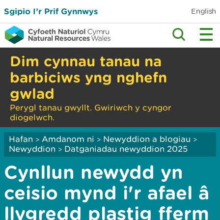
Sgipio I’r Prif Gynnwys
English
Dim cynnau tanau na
barbiciws yng nghefn
gwlad
Perygl tanau gwyllt. Gwiriwch y cyngor
diogelwch.
Hafan
Amdanom ni
Newyddion a blogiau
>
>
>
Newyddion
Datganiadau newyddion 2025
>
Cynllun newydd yn
ceisio mynd i'r afael â
llygredd plastig fferm