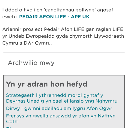
I ddod o hyd i'ch 'canolfannau gollwng' agosaf
ewch i
PEDAIR AFON LIFE - APE UK
Ariennir prosiect Pedair Afon LIFE gan raglen LIFE
yr Undeb Ewropeaidd gyda chymorth Llywodraeth
Cymru a Dŵr Cymru.
Archwilio mwy
Yn yr adran hon hefyd
Strategaeth llythrennedd morol gyntaf y
Deyrnas Unedig yn cael ei lansio yng Nghymru
Dirwy i gwmni adeiladu am lygru Afon Ogwr
Ffensys yn gwella ansawdd yr afon yn Nyffryn
Cothi