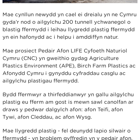
Mae cynllun newydd yn cael ei dreialu yn ne Cymru
gyda’r nod o ailgylchu 200 tunnell ychwanegol o
blastig ffermydd i leihau llygredd plastig ffermydd
yn ein hafonydd ac i helpu i amddiffyn natur.
Mae prosiect Pedair Afon LIFE Cyfoeth Naturiol
Cymru (CNC) yn gweithio gydag Agriculture
Plastics Environment (APE), Birch Farm Plastics ac
Afonydd Cymru i gynyddu cyfraddau casglu ac
ailgylchu plastigau ffermydd.
Bydd ffermwyr a thirfeddianwyr yn gallu ailgylchu
plastig eu fferm am gost is mewn sawl canolfan ar
draws y pedwar dalgylch afon: afon Teifi, afon
Tywi, afon Cleddau, ac afon Wysg.
Mae llygredd plastig - fel deunydd lapio silwair o
ffermydd - yn broblem gyffredin yn y pedair afon.