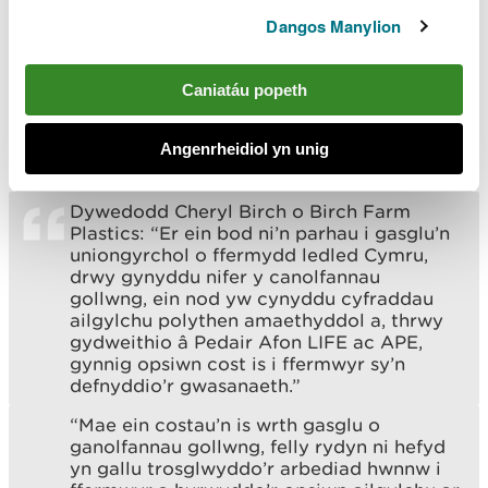
Gorllewin Cymru (WWRT) arolwg o 100 o ffermydd
Dangos Manylion
i adolygu arferion cyfredol o ran gwaredu plastigau
amaethyddol yn Sir Gaerfyrddin a ledled Cymru.
Caniatáu popeth
Dangosodd canlyniadau’r arolwg hwn mai cost yw
un o’r prif rwystrau sy’n atal mwy o ffermwyr rhag
Angenrheidiol yn unig
ailgylchu eu gwastraff plastig silwair.
Dywedodd Cheryl Birch o Birch Farm
Plastics: “Er ein bod ni’n parhau i gasglu’n
uniongyrchol o ffermydd ledled Cymru,
drwy gynyddu nifer y canolfannau
gollwng, ein nod yw cynyddu cyfraddau
ailgylchu polythen amaethyddol a, thrwy
gydweithio â Pedair Afon LIFE ac APE,
gynnig opsiwn cost is i ffermwyr sy’n
defnyddio’r gwasanaeth.”
“Mae ein costau’n is wrth gasglu o
ganolfannau gollwng, felly rydyn ni hefyd
yn gallu trosglwyddo’r arbediad hwnnw i