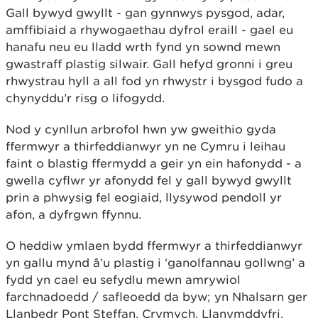
Gall bywyd gwyllt - gan gynnwys pysgod, adar,
amffibiaid a rhywogaethau dyfrol eraill - gael eu
hanafu neu eu lladd wrth fynd yn sownd mewn
gwastraff plastig silwair. Gall hefyd
gronni i greu
rhwystrau hyll a all fod yn rhwystr i bysgod fudo a
chynyddu’r risg o lifogydd.
Nod y cynllun arbrofol hwn yw gweithio gyda
ffermwyr a thirfeddianwyr yn ne Cymru i leihau
faint o blastig ffermydd a geir yn ein hafonydd - a
gwella cyflwr yr afonydd fel y gall bywyd gwyllt
prin a phwysig fel eogiaid, llysywod pendoll yr
afon, a dyfrgwn ffynnu.
O heddiw ymlaen bydd ffermwyr a thirfeddianwyr
yn gallu mynd â’u plastig i ‘ganolfannau gollwng’ a
fydd yn cael eu sefydlu mewn amrywiol
farchnadoedd / safleoedd da byw; yn Nhalsarn ger
Llanbedr Pont Steffan, Crymych, Llanymddyfri,