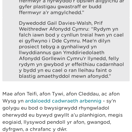
ffermwyr a hyrwyddo’r opsiwn ailgylchu ar
gyfer plastigau gwastraff er budd
ffermwyr a’r amgylchedd.”
Dywedodd Gail Davies-Walsh, Prif
Weithredwr Afonydd Cymru: “Rydym yn
falch iawn bod y cynllun treial hwn yn cael
ei gyflwyno i Dde Cymru. Mae'n dilyn
prosiect tebyg a gynhaliwyd yn
llwyddiannus gan Ymddiriedolaeth
Afonydd Gorllewin Cymru'r llynedd, felly
rydym yn gwybod yr effeithiau cadarnhaol
y bydd yn eu cael o ran lleihau faint o
blastig amaethyddol mewn afonydd.”
Mae afon Teifi, afon Tywi, afon Cleddau, ac afon
Wysg yn
ardaloedd cadwraeth arbennig
- sy’n
golygu eu bod o bwysigrwydd rhyngwladol
oherwydd eu bywyd gwyllt a’u planhigion, megis
eogiaid, llysywod pendoll yr afon, gwangod,
dyfrgwn, a chrafanc y dŵr.