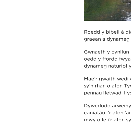
Roedd y bibell â d
graean a dynameg na
Gwnaeth y cynllun 
oedd y ffordd fwya
dynameg naturiol y
Mae’r gwaith wedi d
sy’n rhan o afon Ty
pennau lletwad, lly
Dywedodd arweinydd
caniatáu i’r afon ‘
mwy o le i’r afon s