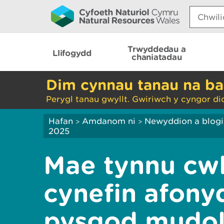
Search:
Trwyddedau a
Llifogydd
chaniatadau
Dim cynnau tanau na ba
Perygl tanau gwyllt. Gwiriwch y cyngor di
Hafan
Amdanom ni
Newyddion a blog
>
>
2025
Mae tynnu cwl
cynefin afony
pysgod mudo