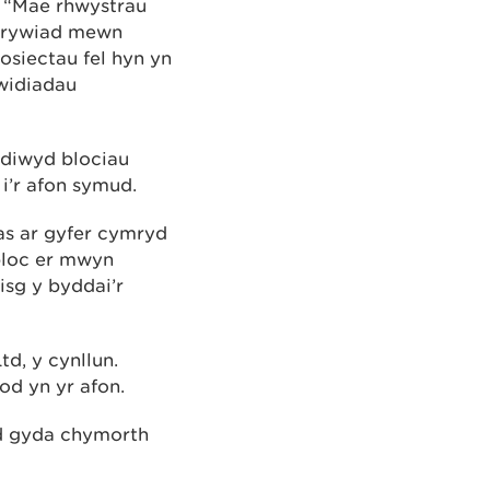
 “Mae rhwystrau
 dirywiad mewn
siectau fel hyn yn
widiadau
ddiwyd blociau
 i’r afon symud.
as ar gyfer cymryd
bloc er mwyn
isg y byddai’r
d, y cynllun.
d yn yr afon.
d gyda chymorth