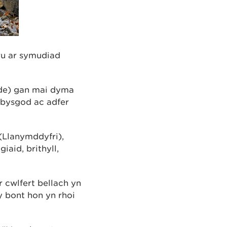
ru ar symudiad
dde) gan mai dyma
 bysgod ac adfer
 (Llanymddyfri),
aid, brithyll,
 cwlfert bellach yn
y bont hon yn rhoi