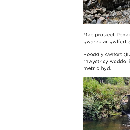
Mae prosiect Pedai
gwared ar gwlfert 
Roedd y cwlfert (l
rhwystr sylweddol i
metr o hyd.