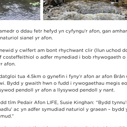
iamedr o ddau fetr hefyd yn cyfyngu’r afon, gan amha
turiol sianel yr afon.
newid y cwlfert am bont rhychwant clir (llun uchod 
f costeffeithiol o adfer mynediad i bob rhywogaeth o
r afon.
atgloi tua 4.5km o gynefin i fyny’r afon ar afon Brân
wi. Bydd y gwaith hwn o fudd i rywogaethau megis eogi
sywod pendoll yr afon a llysywod pendoll y nant.
 tîm Pedair Afon LIFE, Susie Kinghan: “Bydd tynnu’r
anadlu’ ac yn adfer symudiad naturiol y graean – bydd 
ymud.”