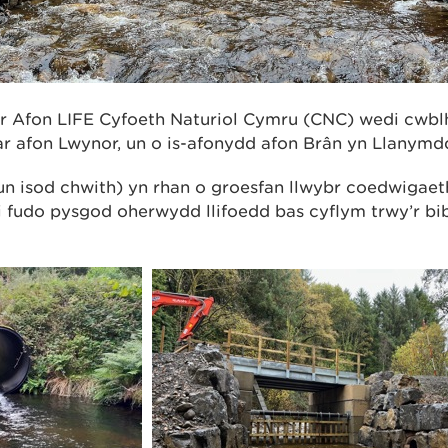
r Afon LIFE Cyfoeth Naturiol Cymru (CNC) wedi cwblh
ar afon Lwynor, un o is-afonydd afon Brân yn Llanymdd
lun isod chwith) yn rhan o groesfan llwybr coedwigaet
 fudo pysgod oherwydd llifoedd bas cyflym trwy’r bibe