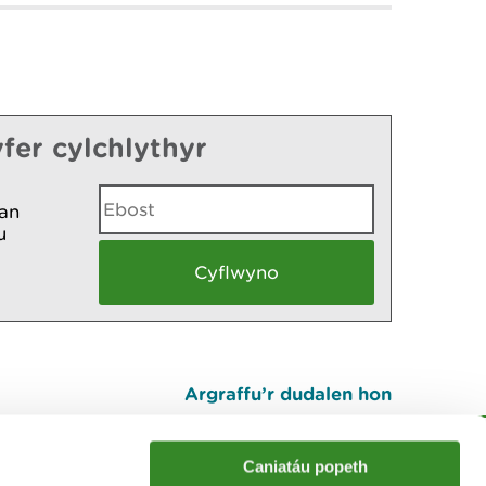
fer cylchlythyr
an
u
Argraffu’r dudalen hon
I fyny
Caniatáu popeth