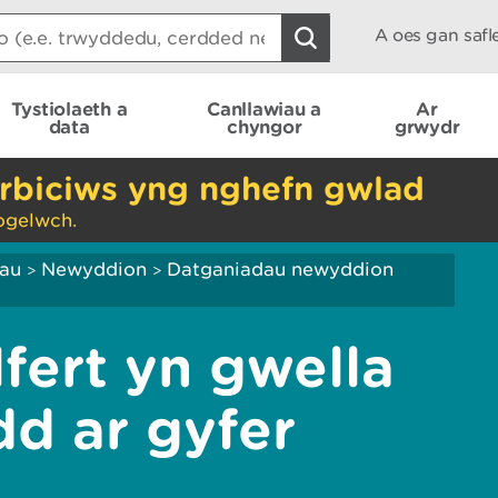
A oes gan saf
Tystiolaeth a
Canllawiau a
Ar
data
chyngor
grwydr
rbiciws yng nghefn gwlad
ogelwch.
iau
Newyddion
Datganiadau newyddion
>
>
fert yn gwella
dd ar gyfer
l