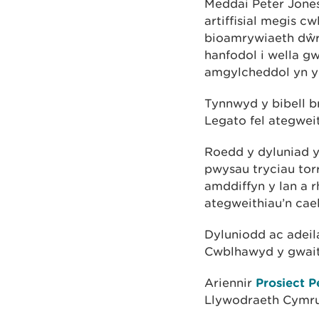
Meddai Peter Jone
artiffisial megis 
bioamrywiaeth dŵr 
hanfodol i wella 
amgylcheddol yn y 
Tynnwyd y bibell b
Legato fel ategweit
Roedd y dyluniad y
pwysau tryciau tor
amddiffyn y lan a r
ategweithiau’n cael
Dyluniodd ac adeil
Cwblhawyd y gwaith
Ariennir
Prosiect P
Llywodraeth Cymru