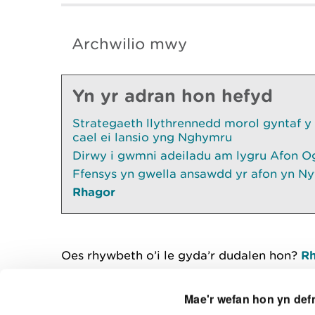
Archwilio mwy
Yn yr adran hon hefyd
Strategaeth llythrennedd morol gyntaf y
cael ei lansio yng Nghymru
Dirwy i gwmni adeiladu am lygru Afon O
Ffensys yn gwella ansawdd yr afon yn Ny
Rhagor
Oes rhywbeth o’i le gyda’r dudalen hon?
Rh
Mae'r wefan hon yn def