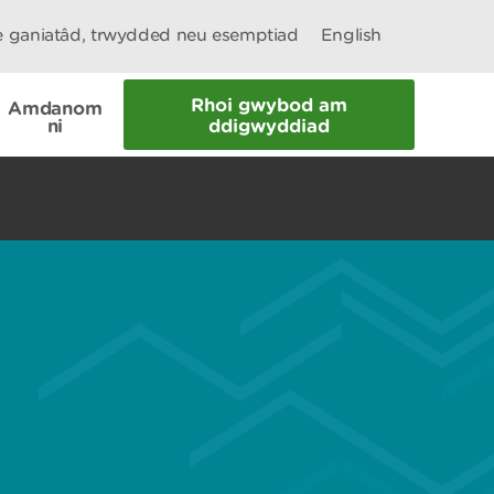
le ganiatâd, trwydded neu esemptiad
English
Rhoi gwybod am
Amdanom
ni
ddigwyddiad