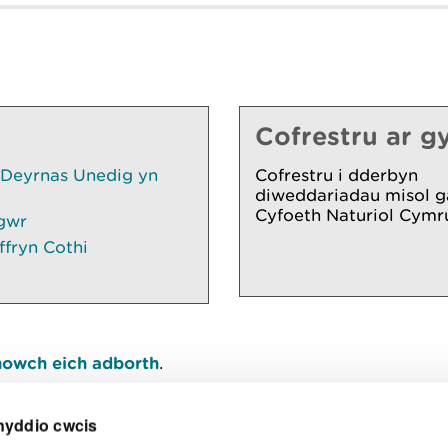
Cofrestru ar gy
 Deyrnas Unedig yn
Cofrestru i dderbyn
diweddariadau misol g
Cyfoeth Naturiol Cymr
gwr
ffryn Cothi
owch eich adborth
.
nyddio cwcis