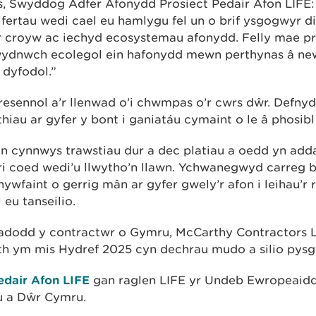
s, Swyddog Adfer Afonydd Prosiect Pedair Afon LIFE:
cwlfertau wedi cael eu hamlygu fel un o brif ysgogwyr
croyw ac iechyd ecosystemau afonydd. Felly mae pro
gwydnwch ecolegol ein hafonydd mewn perthynas â ne
dyfodol.”
resennol a’r llenwad o’i chwmpas o’r cwrs dŵr. Defny
hiau ar gyfer y bont i ganiatáu cymaint o le â phosibl
n cynnwys trawstiau dur a dec platiau a oedd yn add
ri coed wedi’u llwytho’n llawn. Ychwanegwyd carreg 
hywfaint o gerrig mân ar gyfer gwely’r afon i leihau’r r
 eu tanseilio.
adodd y contractwr o Gymru, McCarthy Contractors Lt
 ym mis Hydref 2025 cyn dechrau mudo a silio pysgo
edair Afon LIFE
gan raglen LIFE yr Undeb Ewropeaid
 a Dŵr Cymru.