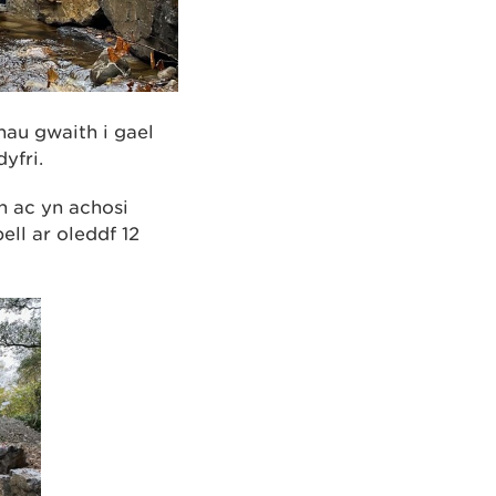
au gwaith i gael
yfri.
h ac yn achosi
ll ar oleddf 12