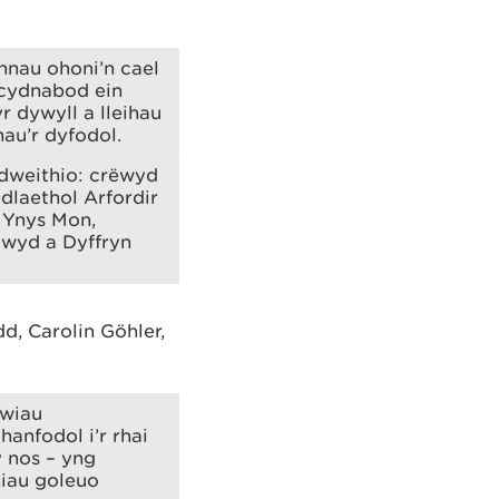
nnau ohoni’n cael
 cydnabod ein
 dywyll a lleihau
hau’r dyfodol.
ydweithio: crëwyd
laethol Arfordir
 Ynys Mon,
lwyd a Dyffryn
d, Carolin Göhler,
awiau
hanfodol i’r rhai
y nos – yng
niau goleuo