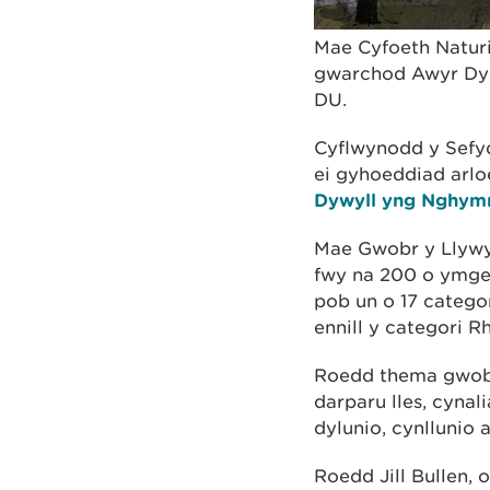
Mae Cyfoeth Naturi
gwarchod Awyr Dyw
DU.
Cyflwynodd y Sefy
ei gyhoeddiad arlo
Dywyll yng Nghym
Mae Gwobr y Llywyd
fwy na 200 o ymgei
pob un o 17 catego
ennill y categori 
Roedd thema gwobra
darparu lles, cyna
dylunio, cynllunio a
Roedd Jill Bullen,