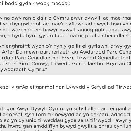
ei bodd gyda'r wobr, meddai:
y na dwy ran o dair o Gymru awyr dywyll, ac mae rha
 yn rhyngwladol, ac mae’r cyflawniad gwych hwn yn
sol i warchod ein hawyr dywyll, annog goleuadau awyr
au, a bydd hyn i gyd o fudd i natur, pobl a chenedlaet
n enghraifft wych o’r hyn y gellir ei gyflawni drwy g
u Arfer Da mewn partneriaeth ag Awdurdod Parc Cened
urdod Parc Cenedlaethol Eryri, Tirwedd Genedlaethol
eistref Sirol Conwy, Tirwedd Genedlaethol Bryniau C
lywodraeth Cymru.”
esol y grŵp ei ganmol gan Lywydd y Sefydliad Tirwed
thgor Awyr Dywyll Cymru yn sefyll allan am ei ganll
 arloesol, sy’n torri tir newydd ac yn darparu adnodd 
io ac yn dylunio tirweddau gyda sensitifrwydd i awyr 
thu hwnt, gan amddiffyn bywyd gwyllt a chreu cynllu