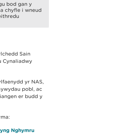
ygu bod gan y
a chyfle i wneud
eithredu
ylchedd Sain
u Cynaliadwy
sylfaenydd yr NAS,
ywydau pobl, ac
diangen er budd y
yma:
l yng Nghymru