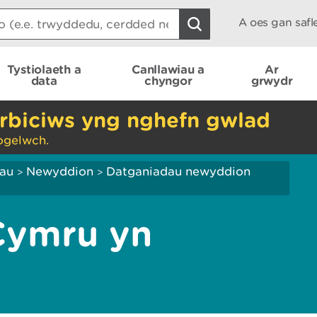
A oes gan saf
Tystiolaeth a
Canllawiau a
Ar
data
chyngor
grwydr
rbiciws yng nghefn gwlad
ogelwch.
iau
Newyddion
Datganiadau newyddion
>
>
Cymru yn