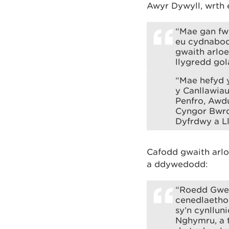
Awyr Dywyll, wrth 
“Mae gan fw
eu cydnabod
gwaith arloe
llygredd gol
“Mae hefyd y
y Canllawia
Penfro, Awd
Cyngor Bwrd
Dyfrdwy a L
Cafodd gwaith arlo
a ddywedodd:
“Roedd Gwei
cenedlaethol
sy’n cynllun
Nghymru, a 