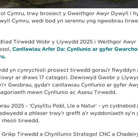
ol Cymru, trwy brosiect y Gweithgor Awyr Dywyll i 
yll Cymru, wedi bod yn serennu yng ngwobrau tirwed
dliad Tirwedd Wobr y Llywydd 2025 i Weithgor Awyr
esol,
Canllawiau Arfer Da: Cynllunio ar gyfer Gwarch
ru.
d yn cynrychioli prosiect tirwedd gorau’r flwyddyn 
swyr ar draws 17 categori. Dewiswyd Gwobr y Llywydd
ri’r Gwobrau, gyda'r canllawiau Cynllunio ar gyfer Aw
Rhagoriaeth mewn Cynllunio ac Asesu Tirwedd.
u 2025 - 'Cysylltu Pobl, Lle a Natur' - yn cydnabod 
liadwyedd a phleser trwy’r grefft a’r wyddoniaeth sy’
 rheoli tirwedd.
 o Grŵp Tirwedd a Chynllunio Strategol CNC a Chadei