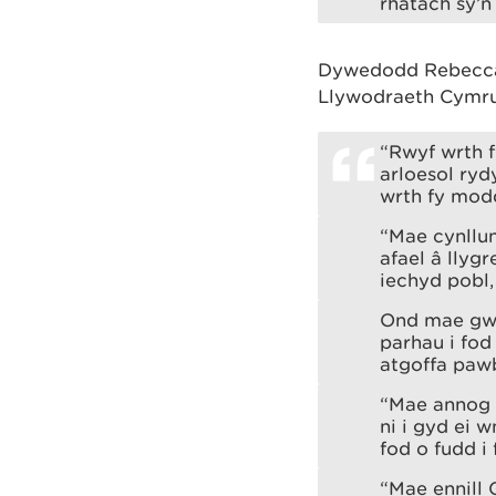
rhatach sy’n 
Dywedodd Rebecca E
Llywodraeth Cymru
“Rwyf wrth 
arloesol ry
wrth fy mod
“Mae cynllun
afael â lly
iechyd pobl,
Ond mae gwa
parhau i fod
atgoffa pawb
“Mae annog 
ni i gyd ei 
fod o fudd i 
“Mae ennill