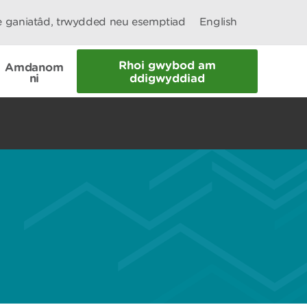
le ganiatâd, trwydded neu esemptiad
English
Rhoi gwybod am
Amdanom
ni
ddigwyddiad