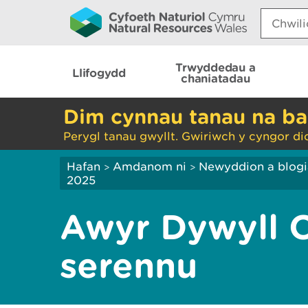
Search:
Trwyddedau a
Llifogydd
chaniatadau
Dim cynnau tanau na ba
Perygl tanau gwyllt. Gwiriwch y cyngor di
Hafan
Amdanom ni
Newyddion a blog
>
>
2025
Awyr Dywyll 
serennu