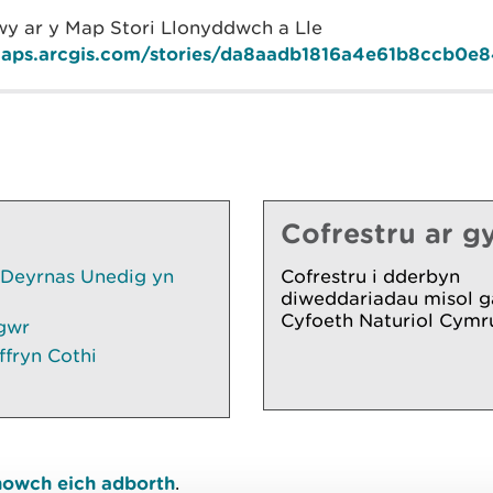
y ar y Map Stori Llonyddwch a Lle
ymaps.arcgis.com/stories/da8aadb1816a4e61b8ccb0e
Cofrestru ar gy
 Deyrnas Unedig yn
Cofrestru i dderbyn
diweddariadau misol g
Cyfoeth Naturiol Cymr
gwr
ffryn Cothi
owch eich adborth
.