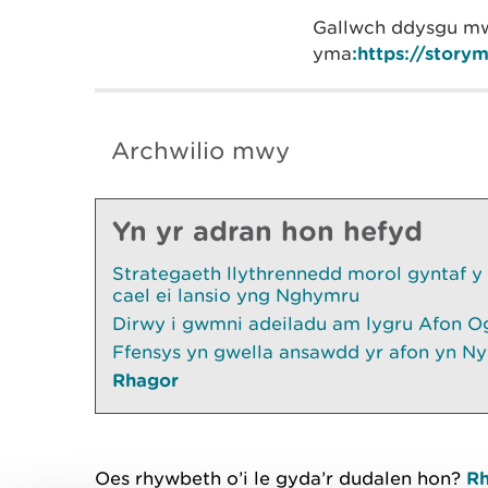
Gallwch ddysgu mw
yma
:https://stor
Archwilio mwy
Yn yr adran hon hefyd
Strategaeth llythrennedd morol gyntaf y
cael ei lansio yng Nghymru
Dirwy i gwmni adeiladu am lygru Afon O
Ffensys yn gwella ansawdd yr afon yn Ny
Rhagor
Oes rhywbeth o’i le gyda’r dudalen hon?
Rh