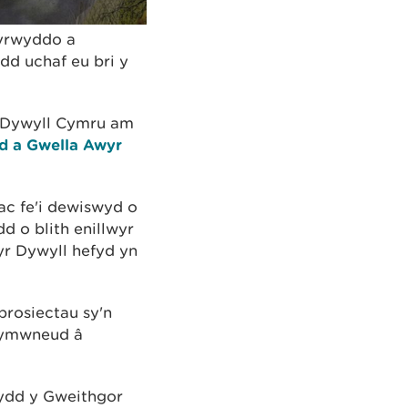
hyrwyddo a
d uchaf eu bri y
 Dywyll Cymru am
od a Gwella Awyr
ac fe'i dewiswyd o
 o blith enillwyr
yr Dywyll hefyd yn
prosiectau sy'n
n ymwneud â
rydd y Gweithgor