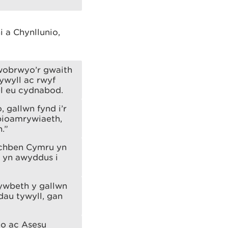
 a Chynllunio,
wobrwyo’r gwaith
ywyll ac rwyf
l eu cydnabod.
 gallwn fynd i’r
bioamrywiaeth,
.”
wchben Cymru yn
n yn awyddus i
hywbeth y gallwn
dau tywyll, gan
io ac Asesu