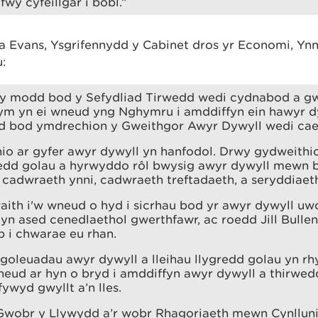
fwy cyfeillgar i bobl.”
vans, Ysgrifennydd y Cabinet dros yr Economi, Ynni
:
fy modd bod y Sefydliad Tirwedd wedi cydnabod a g
dym yn ei wneud yng Nghymru i amddiffyn ein hawyr d
d bod ymdrechion y Gweithgor Awyr Dywyll wedi cae
io ar gyfer awyr dywyll yn hanfodol. Drwy gydweithio,
gredd golau a hyrwyddo rôl bwysig awyr dywyll mewn 
 cadwraeth ynni, cadwraeth treftadaeth, a seryddiaeth
ith i'w wneud o hyd i sicrhau bod yr awyr dywyll u
 yn ased cenedlaethol gwerthfawr, ac roedd Jill Bulle
 i chwarae eu rhan.
goleuadau awyr dywyll a lleihau llygredd golau yn r
wneud ar hyn o bryd i amddiffyn awyr dywyll a thirwed
fywyd gwyllt a’n lles.
 Gwobr y Llywydd a’r wobr Rhagoriaeth mewn Cynllun