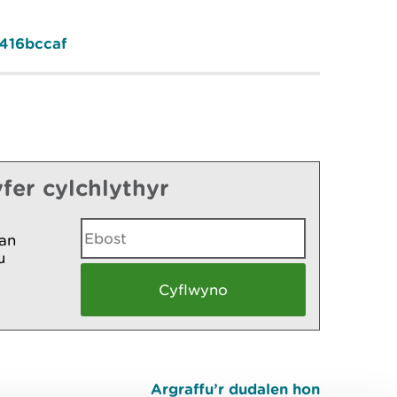
8416bccaf
fer cylchlythyr
an
u
Argraffu’r dudalen hon