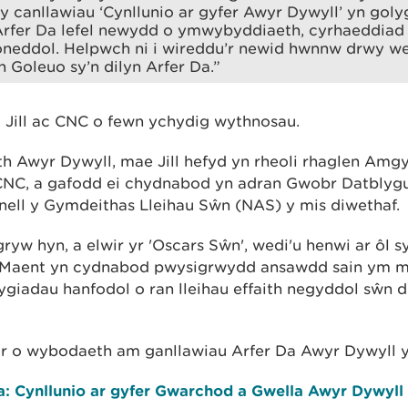
 canllawiau ‘Cynllunio ar gyfer Awyr Dywyll’ yn gol
Arfer Da lefel newydd o ymwybyddiaeth, cyrhaeddiad 
oneddol. Helpwch ni i wireddu’r newid hwnnw drwy w
Goleuo sy’n dilyn Arfer Da.”
 Jill ac CNC o fewn ychydig wythnosau.
ith Awyr Dywyll, mae Jill hefyd yn rheoli rhaglen Amg
CNC, a gafodd ei chydnabod yn adran Gwobr Datblyg
ell y Gymdeithas Lleihau Sŵn (NAS) y mis diwethaf.
yw hyn, a elwir yr 'Oscars Sŵn', wedi'u henwi ar ôl 
 Maent yn cydnabod pwysigrwydd ansawdd sain ym m
giadau hanfodol o ran lleihau effaith negyddol sŵn 
or o wybodaeth am ganllawiau Arfer Da Awyr Dywyll 
a: Cynllunio ar gyfer Gwarchod a Gwella Awyr Dywyl