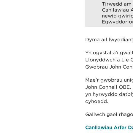
Tirwedd am y
Canllawiau 
newid gwiri
Egwyddorion 
Dyma ail lwyddiant
Yn ogystal â'i gwa
Llonyddwch a Lle 
Gwobrau John Conn
Mae'r gwobrau unigr
John Connell OBE.
yn hyrwyddo datbly
cyhoedd.
Gallwch gael rhag
Canllawiau Arfer D