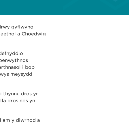
drwy gyflwyno
laethol a Choedwig
 defnyddio
 penwythnos
rthnasol i bob
nwys meysydd
i thynnu dros yr
lla dros nos yn
d am y diwrnod a