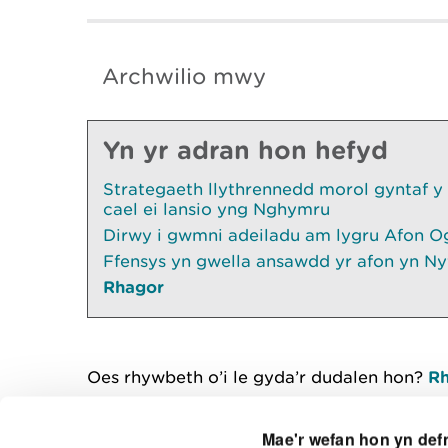
Archwilio mwy
Yn yr adran hon hefyd
Strategaeth llythrennedd morol gyntaf y
cael ei lansio yng Nghymru
Dirwy i gwmni adeiladu am lygru Afon O
Ffensys yn gwella ansawdd yr afon yn Ny
Rhagor
Oes rhywbeth o’i le gyda’r dudalen hon?
Rh
Mae'r wefan hon yn def