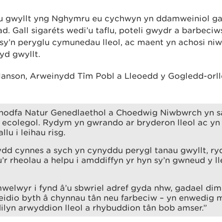
au gwyllt yng Nghymru eu cychwyn yn ddamweiniol ga
. Gall sigaréts wedi’u taflu, poteli gwydr a barbec
sy’n peryglu cymunedau lleol, ac maent yn achosi niw
yd gwyllt.
anson, Arweinydd Tîm Pobl a Lleoedd y Gogledd-orll
odfa Natur Genedlaethol a Choedwig Niwbwrch yn s
 ecolegol. Rydym yn gwrando ar bryderon lleol ac y
llu i leihau risg.
dd cynnes a sych yn cynyddu perygl tanau gwyllt, ry
r rheolau a helpu i amddiffyn yr hyn sy’n gwneud y l
welwyr i fynd â’u sbwriel adref gyda nhw, gadael dim 
heidio byth â chynnau tân neu farbeciw – yn enwedig
dilyn arwyddion lleol a rhybuddion tân bob amser.”