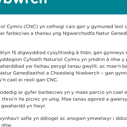
iol Cymru (CNC) yn cefnogi cais gan y gymuned leol 
 ar farbeciws a thanau yng Ngwarchodfa Natur Gened
ilyn 15 digwyddiad cysylltiedig â thân, gan gynnwys
wyddogion Cyfoeth Naturiol Cymru yn ymdrin â nhw y
aharddiad yw lleihau perygl tanau gwyllt, ac mae’n be
Natur Genedlaethol a Choedwig Niwbwrch – gan gyn
sy’n cael ei reoli gan CNC.
odedig ar gyfer barbeciws yn y maes parcio yn cael e
 throi’n lle picnic yn unig. Mae tanau agored a gwersy
 gwahardd yn llwyr.
wynhau’r safle yn ddiogel ac anogwn ymwelwyr i ddo
 nhw.