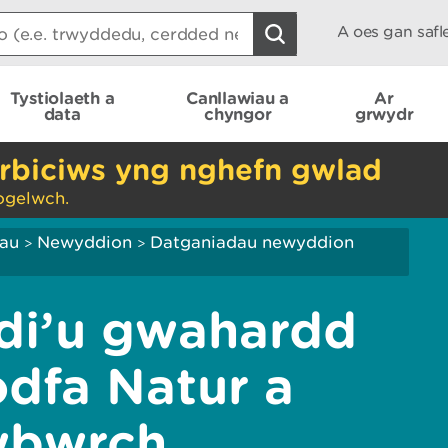
A oes gan saf
Tystiolaeth a
Canllawiau a
Ar
data
chyngor
grwydr
rbiciws yng nghefn gwlad
ogelwch.
iau
Newyddion
Datganiadau newyddion
>
>
di’u gwahardd
dfa Natur a
wbwrch