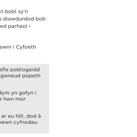
n bobl sy’n
iws diawdurdod bob
ed parhaol i
ewin i Cyfoeth
afle poblogaidd
n gwneud popeth
dym yn gofyn i
le hwn mor
ar eu hôl, dod â
 mewn cyfnodau