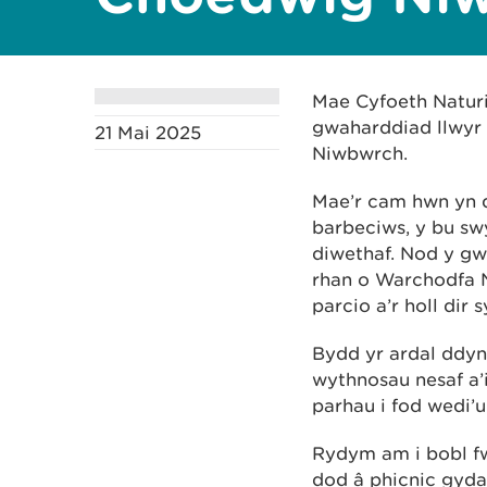
Mae Cyfoeth Natur
gwaharddiad llwyr
21 Mai 2025
Niwbwrch.
Mae’r cam hwn yn d
barbeciws, y bu s
diwethaf. Nod y gw
rhan o Warchodfa 
parcio a’r holl dir 
Bydd yr ardal ddyn
wythnosau nesaf a’i
parhau i fod wedi’u
Rydym am i bobl f
dod â phicnic gyda