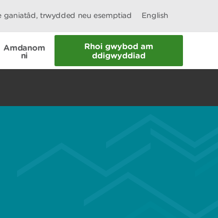
le ganiatâd, trwydded neu esemptiad
English
Rhoi gwybod am
Amdanom
ni
ddigwyddiad