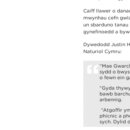
Caiff llawer o dan
mwynhau cefn gwlad
un sbarduno tanau 
gynefinoedd a byw
Dywedodd Justin H
Naturiol Cymru:
“Mae Gwarch
sydd o bwys
o fewn ein ga
“Gyda thywy
bawb barchu’
arbennig.
“Atgoffir ym
phicnic a p
sych. Dylid 