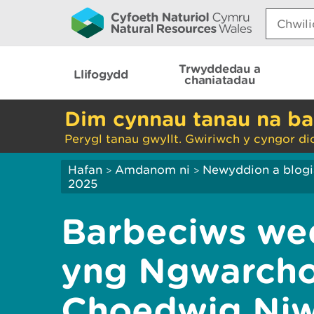
Search:
Trwyddedau a
Llifogydd
chaniatadau
Dim cynnau tanau na ba
Perygl tanau gwyllt. Gwiriwch y cyngor di
Hafan
Amdanom ni
Newyddion a blog
>
>
2025
Barbeciws we
yng Ngwarcho
Choedwig Ni