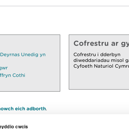
Cofrestru ar gy
 Deyrnas Unedig yn
Cofrestru i dderbyn
diweddariadau misol g
Cyfoeth Naturiol Cymr
gwr
ffryn Cothi
owch eich adborth
.
nyddio cwcis