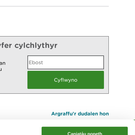
fer cylchlythyr
an
u
Argraffu’r dudalen hon
I fyny
Caniatáu popeth