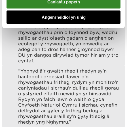
Caniatáu popeth
mae dan fygythiad mawr ar hyd ei gynefin
ym Mhrydain, gyda dirywiad o 88%. Mae
prosiectau fel hyn, sydd wedi’u lleoli ar ein
Angenrheidiol yn unig
gwarchodfa natur, Creigiau Eyarth ym
Mhwll Glas, yn hynod o bwysig ar gyfer
rhywogaethau prin o loÿnnod byw, wedi’u
seilio ar dystiolaeth gadarn o anghenion
ecolegol y rhywogaeth, yn enwedig ar
adeg pan fo dros hanner gloÿnnod byw'r
DU yn dangos dirywiad tymor hir am y tro
cyntaf.
“Ynghyd â’r gwaith rheoli rhedyn sy’n
hanfodol i oroesiad llawer o’n
rhywogaethau fritheg, rydym yn monitro’r
canlyniadau i sicrhau’r dulliau rheoli gorau
o ystyried effaith newid yn yr hinsawdd.
Rydym yn falch iawn o weithio gyda
Chyfoeth Naturiol Cymru i sicrhau cynefin
delfrydol ar gyfer y fritheg berlog a
rhywogaethau eraill sy’n gysylltiedig â
rhedyn yng Nghymru.”