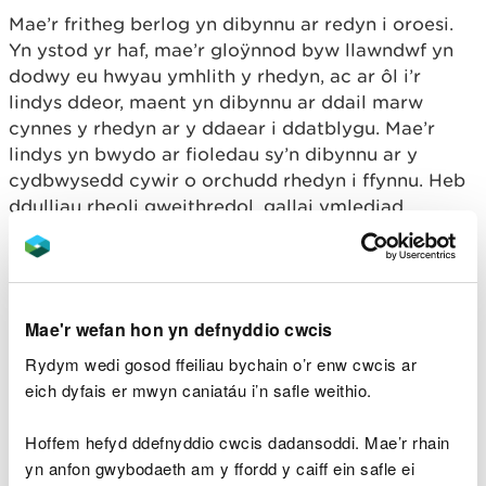
Mae’r fritheg berlog yn dibynnu ar redyn i oroesi.
Yn ystod yr haf, mae’r gloÿnnod byw llawndwf yn
dodwy eu hwyau ymhlith y rhedyn, ac ar ôl i’r
lindys ddeor, maent yn dibynnu ar ddail marw
cynnes y rhedyn ar y ddaear i ddatblygu. Mae’r
lindys yn bwydo ar fioledau sy’n dibynnu ar y
cydbwysedd cywir o orchudd rhedyn i ffynnu. Heb
ddulliau rheoli gweithredol, gallai ymlediad
prysgwydd fygwth yr amodau hanfodol hyn.
Roedd y gwaith, a wnaed gan Gwarchod Gloÿnnod
Byw gyda chyllid gan CNC, yn cynnwys torri
Mae'r wefan hon yn defnyddio cwcis
rhedyn a thynnu prysgwydd rhwng mis Hydref a
Rhagfyr 2024 i gynnal cynefin agored a chynnes.
Rydym wedi gosod ffeiliau bychain o’r enw cwcis ar
Mae hyn yn helpu i sicrhau bod y fioledau a’r
eich dyfais er mwyn caniatáu i’n safle weithio.
gloÿnnod byw yn gallu ffynnu.
Hoffem hefyd ddefnyddio cwcis dadansoddi. Mae’r rhain
Dywedodd Rhys Ellis, Arweinydd Tîm Amgylchedd
yn anfon gwybodaeth am y ffordd y caiff ein safle ei
Sir Ddinbych yn CNC: