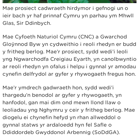
Mae prosiect cadwraeth hirdymor i gefnogi un o
ieir bach yr haf prinnaf Cymru yn parhau ym Mhwll
Glas, Sir Ddinbych.
Mae Cyfoeth Naturiol Cymru (CNC) a Gwarchod
Gloÿnnod Byw yn cydweithio i reoli rhedyn er budd
y fritheg berlog. Mae’r prosiect, sydd wedi’i leoli
yng Ngwarchodfa Creigiau Eyarth, yn canolbwyntio
ar reoli rhedyn yn ofalus i helpu i gynnal yr amodau
cynefin delfrydol ar gyfer y rhywogaeth fregus hon.
Mae’r ymdrech gadwraeth hon, sydd wedi’i
thargedu’n benodol ar gyfer y rhywogaeth, yn
hanfodol, gan mai dim ond mewn llond llaw o
leoliadau yng Nghymru y ceir y fritheg berlog. Mae
diogelu ei chynefin hefyd yn rhan allweddol o
gynnal statws yr ardaloedd hyn fel Safle o
Ddiddordeb Gwyddonol Arbennig (SoDdGA).