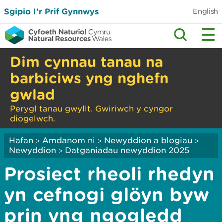
Sgipio I’r Prif Gynnwys
English
Dim cynnau tanau na
barbiciws yng nghefn
gwlad
Perygl tanau gwyllt. Gwiriwch y cyngor
diogelwch.
Hafan
Amdanom ni
Newyddion a blogiau
>
>
>
Newyddion
Datganiadau newyddion 2025
>
Prosiect rheoli rhedyn
yn cefnogi glöyn byw
prin yng ngogledd