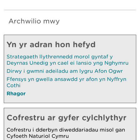
Archwilio mwy
Yn yr adran hon hefyd
Strategaeth llythrennedd morol gyntaf y
Deyrnas Unedig yn cael ei lansio yng Nghymru
Dirwy i gwmni adeiladu am lygru Afon Ogwr
Ffensys yn gwella ansawdd yr afon yn Nyffryn
Cothi
Rhagor
Cofrestru ar gyfer cylchlythyr
Cofrestru i dderbyn diweddariadau misol gan
Cyfoeth Naturiol Cymru