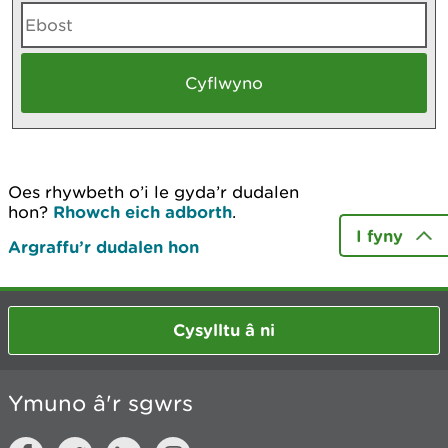
Oes rhywbeth o’i le gyda’r dudalen
hon?
Rhowch eich adborth
.
I fyny
Argraffu’r dudalen hon
Cysylltu â ni
Ymuno â'r sgwrs