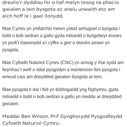
dreulio'r dyddiau hir o haf melyn tesog na phacio
gwialen a lein bysgota ac anelu unwaith eto am
eich hoff le i gael llonydd.
Mae Cymru yn ymfalchïo mewn ystod anhygoel o bysgota i
bobl o bob oedran a gallu gyda miloedd o bysgotwyr eisoes
yn profi'r llawenydd a'r cyffro a geir o dreulio amser yn
pysgota.
Mae Cyfoeth Naturiol Cymru (CNC) yn annog y rhai sydd am
fwynhau’r wefr o ddal pysgodyn a manteision lles pysgota i
wneud cais am drwydded gwialen bysgota ar-lein.
Mae pysgota'n dal i fod yn boblogaidd yng Nghymru, gyda
miloedd o bobl o bob oedran a gallu yn meddu ar drwydded
gwialen.
Meddai Ben Wilson,
Prif Gynghorydd Pysgodfeydd
Cyfoeth Naturiol Cymru: