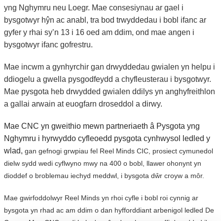
yng Nghymru neu Loegr. Mae consesiynau ar gael i
bysgotwyr hŷn ac anabl, tra bod trwyddedau i bobl ifanc ar
gyfer
y rhai sy’n 13 i 16 oed am ddim, ond mae angen i
bysgotwyr ifanc gofrestru.
Mae incwm a gynhyrchir gan drwyddedau gwialen yn helpu i
ddiogelu a gwella pysgodfeydd a chyfleusterau i bysgotwyr.
Mae pysgota heb drwydded gwialen ddilys yn anghyfreithlon
a gallai arwain at euogfarn droseddol a dirwy.
Mae CNC yn gweithio mewn partneriaeth â Pysgota yng
Nghymru i hyrwyddo cyfleoedd pysgota cynhwysol ledled y
wlad,
gan gefnogi grwpiau fel Reel Minds CIC, prosiect cymunedol
dielw sydd wedi cyflwyno mwy na 400 o bobl, llawer ohonynt yn
dioddef o broblemau iechyd meddwl, i bysgota dŵr croyw a môr.
Mae gwirfoddolwyr Reel Minds yn rhoi cyfle i bobl roi cynnig ar
bysgota yn rhad ac am ddim o dan hyfforddiant arbenigol ledled De