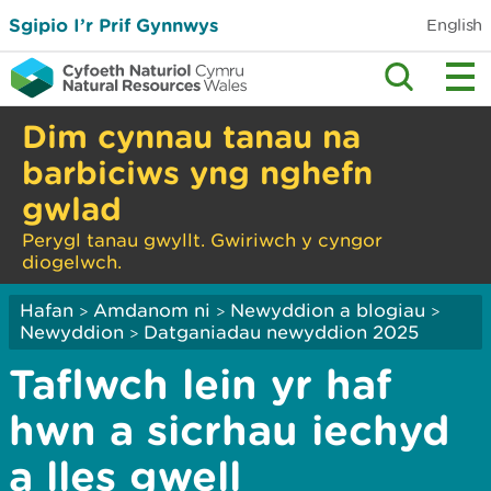
Sgipio I’r Prif Gynnwys
English
Dim cynnau tanau na
barbiciws yng nghefn
gwlad
Perygl tanau gwyllt. Gwiriwch y cyngor
diogelwch.
Hafan
Amdanom ni
Newyddion a blogiau
>
>
>
Newyddion
Datganiadau newyddion 2025
>
Taflwch lein yr haf
hwn a sicrhau iechyd
a lles gwell