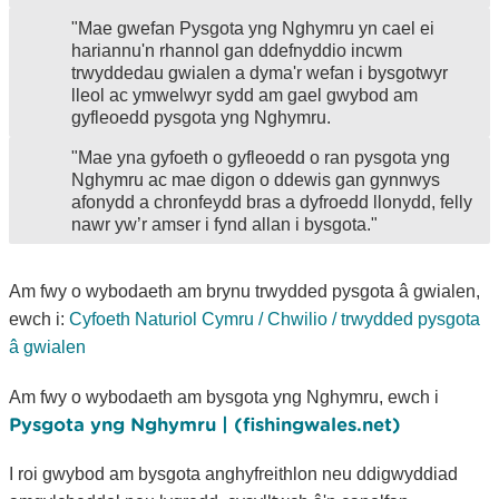
"Mae gwefan Pysgota yng Nghymru yn cael ei
hariannu'n rhannol gan ddefnyddio incwm
trwyddedau gwialen a dyma'r wefan i bysgotwyr
lleol ac ymwelwyr sydd am gael gwybod am
gyfleoedd pysgota yng Nghymru.
"Mae yna gyfoeth o gyfleoedd o ran pysgota yng
Nghymru ac mae digon o ddewis gan gynnwys
afonydd a chronfeydd bras a dyfroedd llonydd, felly
nawr yw’r amser i fynd allan i bysgota."
Am fwy o wybodaeth am brynu trwydded pysgota â gwialen,
ewch i:
Cyfoeth Naturiol Cymru / Chwilio / trwydded pysgota
â gwialen
Am fwy o wybodaeth am bysgota yng Nghymru, ewch i
Pysgota yng Nghymru | (fishingwales.net)
I roi gwybod am bysgota anghyfreithlon neu ddigwyddiad