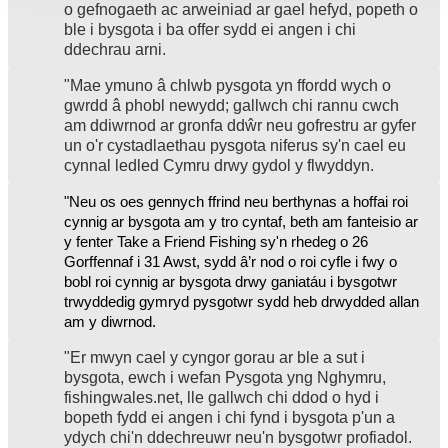
o gefnogaeth ac arweiniad ar gael hefyd, popeth o
ble i bysgota i ba offer sydd ei angen i chi
ddechrau arni.
"Mae ymuno â chlwb pysgota yn ffordd wych o
gwrdd â phobl newydd; gallwch chi rannu cwch
am ddiwrnod ar gronfa ddŵr neu gofrestru ar gyfer
un o'r cystadlaethau pysgota niferus sy'n cael eu
cynnal ledled Cymru drwy gydol y flwyddyn.
"Neu os oes gennych ffrind neu berthynas a hoffai roi
cynnig ar bysgota am y tro cyntaf, beth am fanteisio ar
y fenter Take a Friend Fishing sy'n rhedeg o 26
Gorffennaf i 31 Awst, sydd â’r nod o roi cyfle i fwy o
bobl roi cynnig ar bysgota drwy ganiatáu i bysgotwr
trwyddedig gymryd pysgotwr sydd heb drwydded allan
am y diwrnod.
"Er mwyn cael y cyngor gorau ar ble a sut i
bysgota, ewch i wefan Pysgota yng Nghymru,
fishingwales.net, lle gallwch chi ddod o hyd i
bopeth fydd ei angen i chi fynd i bysgota p'un a
ydych chi'n ddechreuwr neu'n bysgotwr profiadol.