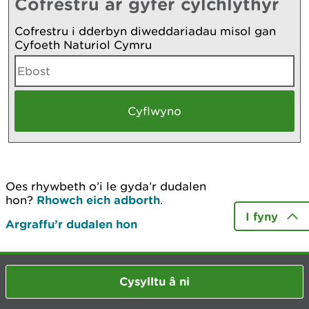
Cofrestru ar gyfer cylchlythyr
Cofrestru i dderbyn diweddariadau misol gan
Cyfoeth Naturiol Cymru
Oes rhywbeth o’i le gyda’r dudalen
hon?
Rhowch eich adborth
.
I fyny
Argraffu’r dudalen hon
Cysylltu â ni