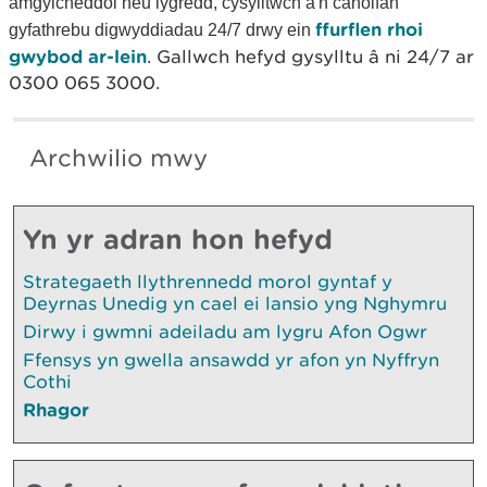
amgylcheddol neu lygredd, cysylltwch â'n canolfan
ffurflen rhoi
gyfathrebu digwyddiadau 24/7 drwy ein
gwybod ar-lein
. Gallwch hefyd gysylltu â ni 24/7 ar
0300 065 3000.
Archwilio mwy
Yn yr adran hon hefyd
Strategaeth llythrennedd morol gyntaf y
Deyrnas Unedig yn cael ei lansio yng Nghymru
Dirwy i gwmni adeiladu am lygru Afon Ogwr
Ffensys yn gwella ansawdd yr afon yn Nyffryn
Cothi
Rhagor