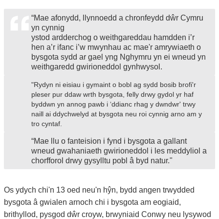
“Mae afonydd, llynnoedd a chronfeydd dŵr Cymru
yn cynnig
ystod ardderchog o weithgareddau hamdden i’r
hen a’r ifanc i’w mwynhau ac mae'r amrywiaeth o
bysgota sydd ar gael yng Nghymru yn ei wneud yn
weithgaredd gwirioneddol gynhwysol.
"Rydyn ni eisiau i gymaint o bobl ag sydd bosib brofi'r
pleser pur ddaw wrth bysgota, felly drwy gydol yr haf
byddwn yn annog pawb i ‘ddianc rhag y dwndwr' trwy
naill ai ddychwelyd at bysgota neu roi cynnig arno am y
tro cyntaf.
“
Mae llu o fanteision i fynd i bysgota a gallant
wneud gwahaniaeth gwirioneddol i les meddyliol a
chorfforol drwy gysylltu pobl â byd natur."
Os ydych chi'n 13 oed neu'n hŷn, bydd angen trwydded
bysgota â gwialen arnoch chi i bysgota am
eogiaid,
brithyllod, pysgod dŵr croyw, brwyniaid Conwy neu lysywod