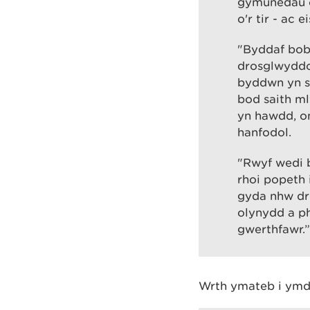
gymunedau o
o'r tir - ac 
"Byddaf bob
drosglwyddo 
byddwn yn s
bod saith m
yn hawdd, o
hanfodol.
"Rwyf wedi 
rhoi popeth 
gyda nhw dr
olynydd a p
gwerthfawr.
Wrth ymateb i ymd