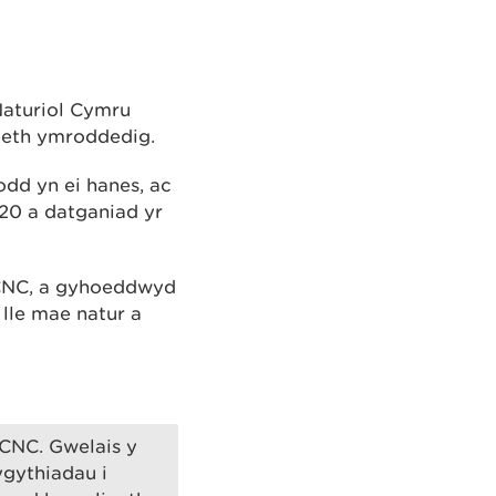
Naturiol Cymru
aeth ymroddedig.
dd yn ei hanes, ac
20 a datganiad yr
 CNC, a gyhoeddwyd
lle mae natur a
 CNC. Gwelais y
ygythiadau i