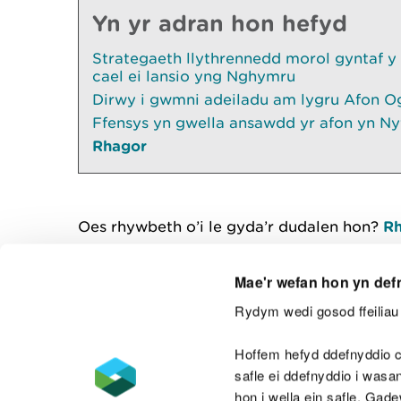
Yn yr adran hon hefyd
Strategaeth llythrennedd morol gyntaf y
cael ei lansio yng Nghymru
Dirwy i gwmni adeiladu am lygru Afon O
Ffensys yn gwella ansawdd yr afon yn Ny
Rhagor
Oes rhywbeth o’i le gyda’r dudalen hon?
Rh
Mae'r wefan hon yn def
Rydym wedi gosod ffeiliau 
Cysylltu â ni
Hoffem hefyd ddefnyddio c
safle ei ddefnyddio i was
hon i wella ein safle. Gad