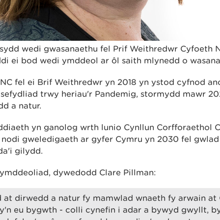
 sydd wedi gwasanaethu fel Prif Weithredwr Cyfoeth 
di ei bod wedi ymddeol ar ôl saith mlynedd o wasan
C fel ei Brif Weithredwr yn 2018 yn ystod cyfnod ano
sefydliad trwy heriau'r Pandemig, stormydd mawr 20
dd a natur.
diaeth yn ganolog wrth lunio Cynllun Corfforaethol
 nodi gweledigaeth ar gyfer Cymru yn 2030 fel gwlad 
a'i gilydd.
hymddeoliad, dywedodd Clare Pillman:
d at dirwedd a natur fy mamwlad wnaeth fy arwain at
'n eu bygwth - colli cynefin i adar a bywyd gwyllt, b