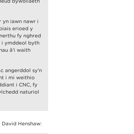
wneud bywoliaeth
 yn iawn nawr i
iais erioed y
nerthu fy nghred
d i ymddeol byth
au â’i waith
c angerddol sy'n
t i mi weithio
diant i CNC, fy
lchedd naturiol
r David Henshaw: