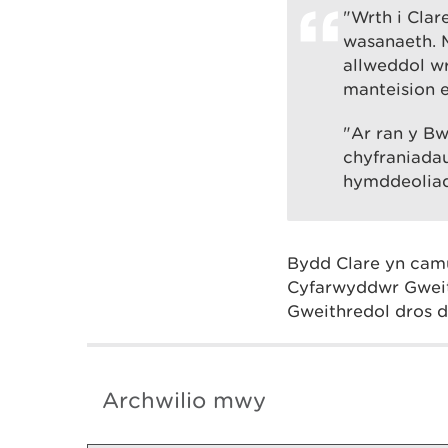
"Wrth i Clar
wasanaeth. 
allweddol w
manteision e
"Ar ran y Bw
chyfraniadau
hymddeolia
Bydd Clare yn camu
Cyfarwyddwr Gweith
Gweithredol dros 
Archwilio mwy