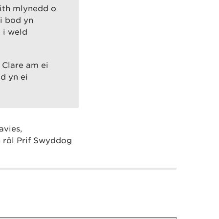
aith mlynedd o
i bod yn
 i weld
i Clare am ei
d yn ei
avies,
 rôl Prif Swyddog