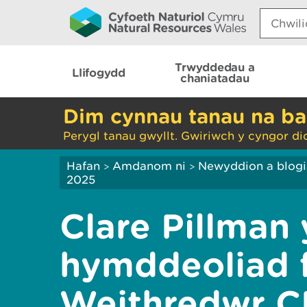
Search:
Trwyddedau a
Llifogydd
chaniatadau
Dim cynnau tanau na ba
Perygl tanau gwyllt. Gwiriwch y cyngor di
Hafan
Amdanom ni
Newyddion a blog
>
>
2025
Clare Pillman
hymddeoliad f
Weithredwr 