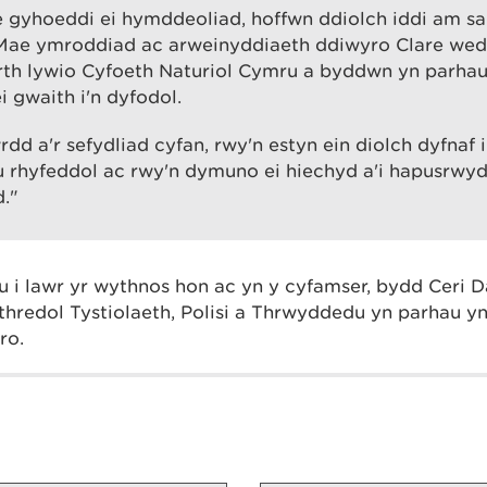
e gyhoeddi ei hymddeoliad, hoffwn ddiolch iddi am s
Mae ymroddiad ac arweinyddiaeth ddiwyro Clare wed
rth lywio Cyfoeth Naturiol Cymru a byddwn yn parhau
i gwaith i'n dyfodol.
rdd a'r sefydliad cyfan, rwy'n estyn ein diolch dyfnaf 
 rhyfeddol ac rwy'n dymuno ei hiechyd a'i hapusrwyd
d."
 i lawr yr wythnos hon ac yn y cyfamser, bydd Ceri D
redol Tystiolaeth, Polisi a Thrwyddedu yn parhau yn
dro.