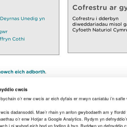
Cofrestru ar gy
 Deyrnas Unedig yn
Cofrestru i dderbyn
diweddariadau misol g
Cyfoeth Naturiol Cymr
gwr
ffryn Cothi
owch eich adborth
.
nyddio cwcis
bychain o’r enw cwcis ar eich dyfais er mwyn caniatáu i’n safle 
Y
wcis dadansoddi. Mae’r rhain yn anfon gwybodaeth am y ffordd y
anaethau o’r enw Hotjar a Google Analytics. Rydym yn defnyddio
ewch i ni wybod eich bod yn fodlon â hyn. Byddwn yn defnyddio 