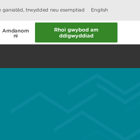
le ganiatâd, trwydded neu esemptiad
English
Rhoi gwybod am
Amdanom
ni
ddigwyddiad