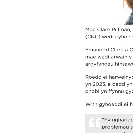
Mae Clare Pillman,
(CNC) wedi cyhoed
Ymunodd Clare â CN
mae wedi arwain y 
argyfyngau hinsaw
Roedd ei harweinyd
yn 2023, a oedd yn
phobl yn ffynnu gyd
Wrth gyhoeddi ei 
"Fy ngharia
problemau sy