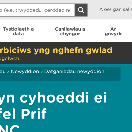
A oes gan saf
Tystiolaeth a
Canllawiau a
Ar
data
chyngor
grwydr
rbiciws yng nghefn gwlad
ogelwch.
iau
Newyddion
Datganiadau newyddion
>
>
 yn cyhoeddi ei
el Prif
CNC