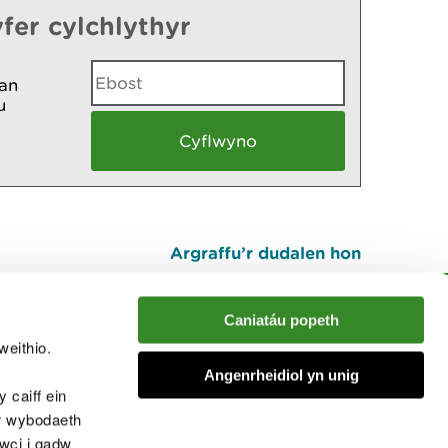
fer cylchlythyr
an
u
Argraffu’r dudalen hon
I fyny
Caniatáu popeth
weithio.
muno â'r sgwrs
Angenrheidiol yn unig
 caiff ein
’r wybodaeth
cwci i gadw