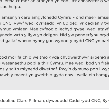
 lefelau'r môr ac afonydd yn codi, a'r anhawster o 
eisiau helpu.
 amser yn caru amgylchedd Cymru – ond mae'r amser
CNC. Rwyf wedi cyrraedd, yn 60 oed, yr oedran y tyb
ymud ymlaen. Mae cyfnod o iechyd gwael wedi atgyf
lynedd wrth y llyw yn ddigon. Nid yw penderfynu pry
nd gallaf wneud hynny gan wybod y bydd CNC yn parh
bod mor falch o weithio gyda chydweithwyr arbenig a
i wasanaethu pobl a thir Cymru. Mae wedi bod yn frain
os y saith mlynedd diwethaf. Rwy'n dymuno pob llwyd
hawb y maent yn gweithio gyda nhw i wella ein hamgy
”
deoliad Clare Pillman, dywedodd Cadeirydd CNC, Sy