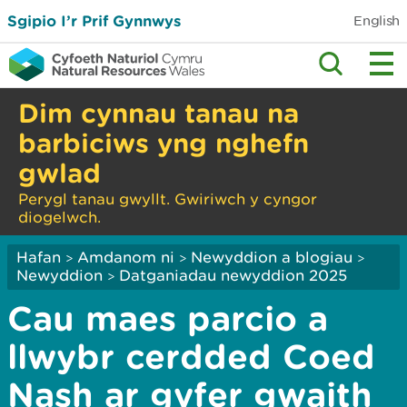
Sgipio I’r Prif Gynnwys
English
Dim cynnau tanau na
barbiciws yng nghefn
gwlad
Perygl tanau gwyllt. Gwiriwch y cyngor
diogelwch.
Hafan
Amdanom ni
Newyddion a blogiau
>
>
>
Newyddion
Datganiadau newyddion 2025
>
Cau maes parcio a
llwybr cerdded Coed
Nash ar gyfer gwaith