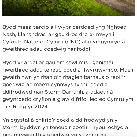
Bydd maes parcio a llwybr cerdded yng Nghoed
Nash, Llanandras, ar gau dros dro er mwyn i
Cyfoeth Naturiol Cymru (CNC) allu ymgymryd â
gweithrediadau coedwig hanfodol.
Bydd yr ardal ar gau am sawl mis i ganiatáu
gweithrediadau teneuo coed a llwyrgwympo. Mae’r
gwaith hwn yn rhan o’n rhaglen barhaus o reoli’r
goedwig ac mae’n cynnwys tynnu coed a
ddifrodwyd gan Storm Darragh, a ddaeth â
gwyntoedd cryfion a glaw difrifol ledled Cymru ym
mis Rhagfyr 2024.
Yn ogystal â chlirio’r coed a ddifrodwyd yn y
storm, byddwn yn teneuo’r coetir i hybu iechyd a
bioamrywiaeth y goedwig yn y tymor hir.