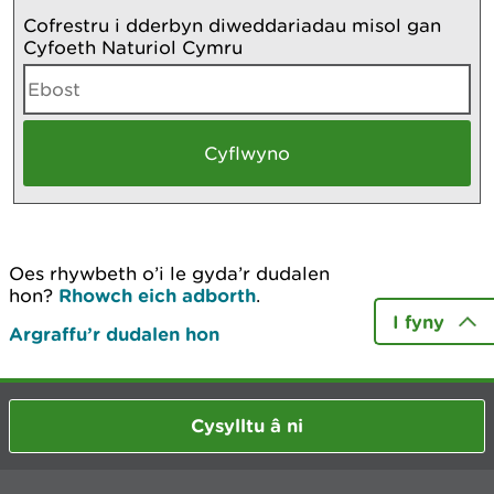
Cofrestru i dderbyn diweddariadau misol gan
Cyfoeth Naturiol Cymru
Oes rhywbeth o’i le gyda’r dudalen
hon?
Rhowch eich adborth
.
I fyny
Argraffu’r dudalen hon
Cysylltu â ni