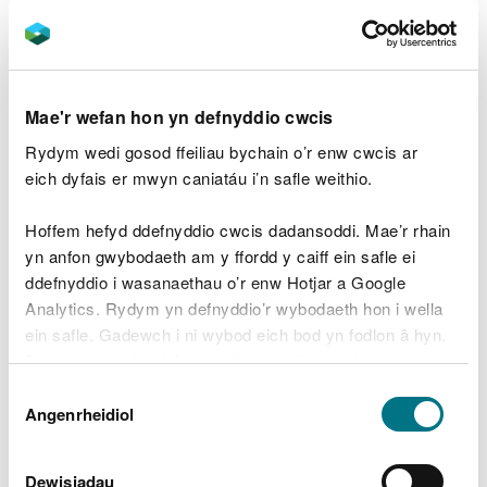
Mae’r gweithrediadau hyn yn hanfodol i sicrhau
diogelwch, gwydnwch a chyfanrwydd ecolegol
Coed Nash am flynyddoedd i ddod.
Mae'r wefan hon yn defnyddio cwcis
Mae Coed Nash yn llwybr cerdded poblogaidd
Rydym wedi gosod ffeiliau bychain o’r enw cwcis ar
gyda nifer yn y gymuned. Mae CNC wedi ymrwymo
eich dyfais er mwyn caniatáu i’n safle weithio.
i ailagor yr ardal mor gyflym a diogel â phosibl,
ond oherwydd maint y gwaith, bydd ar gau am
Hoffem hefyd ddefnyddio cwcis dadansoddi. Mae’r rhain
sawl mis.
yn anfon gwybodaeth am y ffordd y caiff ein safle ei
ddefnyddio i wasanaethau o’r enw Hotjar a Google
Dywedodd Rory Gill, o dîm Gweithrediadau
Analytics. Rydym yn defnyddio’r wybodaeth hon i wella
Coedwig y Canolbarth, CNC:
ein safle. Gadewch i ni wybod eich bod yn fodlon â hyn.
Byddwn yn defnyddio cwci i gadw eich dewis.
“Achosodd Storm Darragh ddifrod
Dewis
sylweddol i rannau o Goed Nash, a bydd
Gellir
darllen mwy am ein cwcis
cyn i chi ddewis.
Angenrheidiol
Caniatâd
cau’r ardal yn caniatáu i ni dynnu’r coed yr
effeithiwyd arnynt yn ddiogel ar yr un pryd
â gwneud gwaith a oedd eisoes wedi’i
Dewisiadau