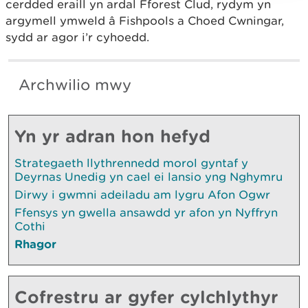
cerdded eraill yn ardal Fforest Clud, rydym yn
argymell ymweld â Fishpools a Choed Cwningar,
sydd ar agor i’r cyhoedd.
Archwilio mwy
Yn yr adran hon hefyd
Strategaeth llythrennedd morol gyntaf y
Deyrnas Unedig yn cael ei lansio yng Nghymru
Dirwy i gwmni adeiladu am lygru Afon Ogwr
Ffensys yn gwella ansawdd yr afon yn Nyffryn
Cothi
Rhagor
Cofrestru ar gyfer cylchlythyr