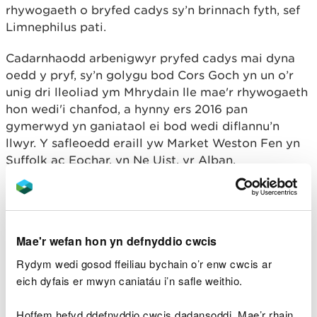
rhywogaeth o bryfed cadys sy’n brinnach fyth, sef
Limnephilus pati.
Cadarnhaodd arbenigwyr pryfed cadys mai dyna
oedd y pryf, sy’n golygu bod Cors Goch yn un o’r
unig dri lleoliad ym Mhrydain lle mae'r rhywogaeth
hon wedi'i chanfod, a hynny ers 2016 pan
gymerwyd yn ganiataol ei bod wedi diflannu’n
llwyr. Y safleoedd eraill yw Market Weston Fen yn
Suffolk ac Eochar, yn Ne Uist, yr Alban.
Mae angen amgylchedd lle ceir dŵr glân iawn,
llawn calsiwm, ar y rhywogaeth hon o bryfed cadys
i oroesi. Mae'r cynefinoedd lle cânt eu canfod yn
Mae'r wefan hon yn defnyddio cwcis
aml ymhlith y rhai mwyaf amrywiol ym Mhrydain
ond maent mewn perygl oherwydd sychder ac
Rydym wedi gosod ffeiliau bychain o’r enw cwcis ar
effeithiau dwysáu amaethyddol.
eich dyfais er mwyn caniatáu i’n safle weithio.
Bydd oedolion y rhywogaeth hon yn hedfan yn
Hoffem hefyd ddefnyddio cwcis dadansoddi. Mae’r rhain