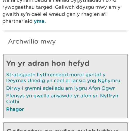
wella cynefinoedd a lleihau bygythiadau i 67 o
rywogaethau targed. Gallwch ddysgu mwy am y
gwaith sy'n cael ei wneud gan y rhaglen a'i
phartneriaid
yma.
Archwilio mwy
Yn yr adran hon hefyd
Strategaeth llythrennedd morol gyntaf y
Deyrnas Unedig yn cael ei lansio yng Nghymru
Dirwy i gwmni adeiladu am lygru Afon Ogwr
Ffensys yn gwella ansawdd yr afon yn Nyffryn
Cothi
Rhagor