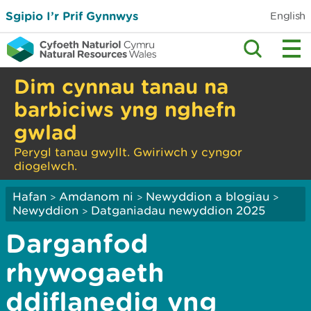
Sgipio I’r Prif Gynnwys
English
Dim cynnau tanau na
barbiciws yng nghefn
gwlad
Perygl tanau gwyllt. Gwiriwch y cyngor
diogelwch.
Hafan
Amdanom ni
Newyddion a blogiau
>
>
>
Newyddion
Datganiadau newyddion 2025
>
Darganfod
rhywogaeth
ddiflanedig yng