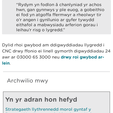
“Rydym yn fodlon â chanlyniad yr achos
hwn, gan gynnwys y ple euog, a gobeithio
ei fod yn atgoffa ffermwyr a rheolwyr tir
o’r angen i gynllunio ar gyfer tywydd
eithafol a mabwysiadu arferion gorau i
leihau’r risg o lygredd.”
Dylid rhoi gwybod am ddigwyddiadau llygredd i
CNC drwy ffonio ei linell gymorth digwyddiadau 24
awr ar 03000 65 3000 neu
drwy roi gwybod ar-
lein
.
Archwilio mwy
Yn yr adran hon hefyd
Strategaeth llythrennedd morol gyntaf y