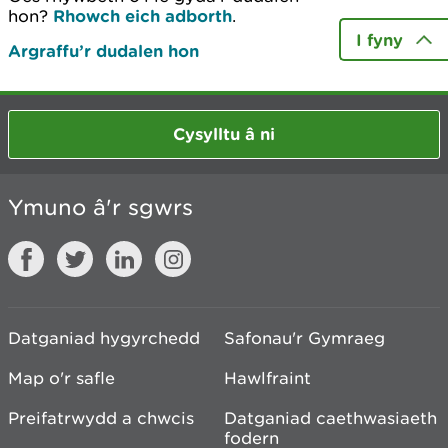
hon?
Rhowch eich adborth
.
I fyny
Argraffu’r dudalen hon
Cysylltu â ni
Ymuno â'r sgwrs
Datganiad hygyrchedd
Safonau'r Gymraeg
Map o'r safle
Hawlfraint
Preifatrwydd a chwcis
Datganiad caethwasiaeth
fodern