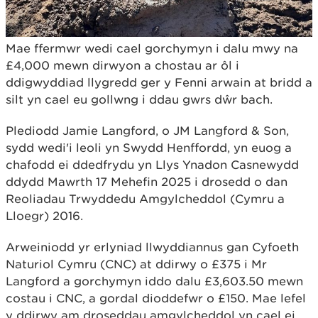
Mae ffermwr wedi cael gorchymyn i dalu mwy na
£4,000 mewn dirwyon a chostau ar ôl i
ddigwyddiad llygredd ger y Fenni arwain at bridd a
silt yn cael eu gollwng i ddau gwrs dŵr bach.
Plediodd Jamie Langford, o JM Langford & Son,
sydd wedi'i leoli yn Swydd Henffordd, yn euog a
chafodd ei ddedfrydu yn Llys Ynadon Casnewydd
ddydd Mawrth 17 Mehefin 2025 i drosedd o dan
Reoliadau Trwyddedu Amgylcheddol (Cymru a
Lloegr) 2016.
Arweiniodd yr erlyniad llwyddiannus gan Cyfoeth
Naturiol Cymru (CNC) at ddirwy o £375 i Mr
Langford a gorchymyn iddo dalu £3,603.50 mewn
costau i CNC, a gordal dioddefwr o £150. Mae lefel
y ddirwy am droseddau amgylcheddol yn cael ei