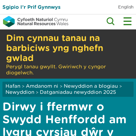
Sgipio I’r Prif Gynnwys
English
Dim cynnau tanau na
barbiciws yng nghefn
gwlad
Perygl tanau gwyllt. Gwiriwch y cyngor
diogelwch.
Hafan
Amdanom ni
Newyddion a blogiau
>
>
>
Newyddion
Datganiadau newyddion 2025
>
Dirwy i ffermwr o
Swydd Henffordd am
lygru cyrsiau dŵr y