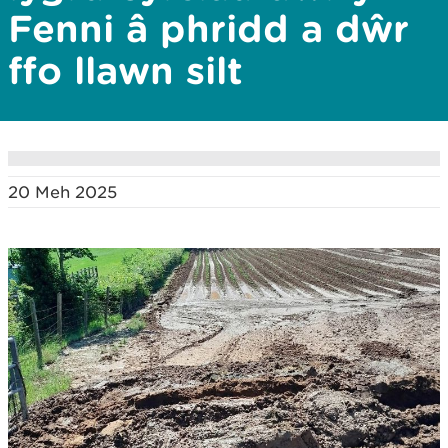
Fenni â phridd a dŵr
ffo llawn silt
20 Meh 2025