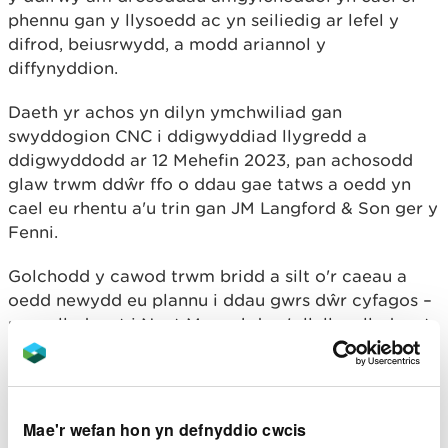
phennu gan y llysoedd ac yn seiliedig ar lefel y
difrod, beiusrwydd, a modd ariannol y
diffynyddion.
Daeth yr achos yn dilyn ymchwiliad gan
swyddogion CNC i ddigwyddiad llygredd a
ddigwyddodd ar 12 Mehefin 2023, pan achosodd
glaw trwm ddŵr ffo o ddau gae tatws a oedd yn
cael eu rhentu a'u trin gan JM Langford & Son ger y
Fenni.
Golchodd y cawod trwm bridd a silt o'r caeau a
oedd newydd eu plannu i ddau gwrs dŵr cyfagos –
un yn llednant i Nant Mynachdy a'r llall yn llednant
i Nant Gafenni.
Gall llygredd silt effeithio'n sylweddol ar ansawdd
dŵr ac ecoleg afonydd a gall ladd pryfed,
Mae'r wefan hon yn defnyddio cwcis
planhigion a physgod. Gall hefyd gyfyngu ar silio