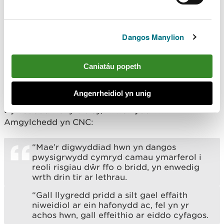
Cafodd Mr Langford ei ddedfrydu fel trosedd
Categori 3 o dan ganllawiau dedfrydu. Ystyriodd y
Dangos Manylion
barnwr ei gymeriad da, diffyg euogfarnau
blaenorol a'r ffaith nad oedd unrhyw elw ariannol.
Nododd y llys hefyd fod Mr Langford yn cael ei
Caniatáu popeth
ystyried yn ffermwr arbenigol ac nad oedd wedi
bod yn esgeulus yn ei weithredoedd.
Angenrheidiol yn unig
Dywedodd Holly Sisley, Arweinydd Tîm
Amgylchedd yn CNC:
“Mae’r digwyddiad hwn yn dangos
pwysigrwydd cymryd camau ymarferol i
reoli risgiau dŵr ffo o bridd, yn enwedig
wrth drin tir ar lethrau.
“Gall llygredd pridd a silt gael effaith
niweidiol ar ein hafonydd ac, fel yn yr
achos hwn, gall effeithio ar eiddo cyfagos.