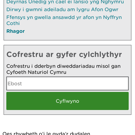
Deyrnas Unedig yn cael ei lansio yng Nghymru
Dirwy i gwmni adeiladu am lygru Afon Ogwr
Ffensys yn gwella ansawdd yr afon yn Nyffryn
Cothi
Rhagor
Cofrestru ar gyfer cylchlythyr
Cofrestru i dderbyn diweddariadau misol gan
Cyfoeth Naturiol Cymru
Oes rhywbeth o’i le gyda’r dudalen