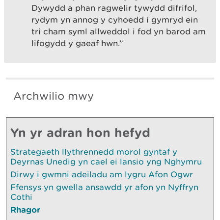
Dywydd a phan ragwelir tywydd difrifol,
rydym yn annog y cyhoedd i gymryd ein
tri cham syml allweddol i fod yn barod am
lifogydd y gaeaf hwn.”
Archwilio mwy
Yn yr adran hon hefyd
Strategaeth llythrennedd morol gyntaf y
Deyrnas Unedig yn cael ei lansio yng Nghymru
Dirwy i gwmni adeiladu am lygru Afon Ogwr
Ffensys yn gwella ansawdd yr afon yn Nyffryn
Cothi
Rhagor