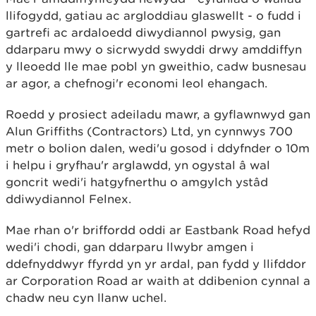
llifogydd, gatiau ac argloddiau glaswellt - o fudd i
gartrefi ac ardaloedd diwydiannol pwysig, gan
ddarparu mwy o sicrwydd swyddi drwy amddiffyn
y lleoedd lle mae pobl yn gweithio, cadw busnesau
ar agor, a chefnogi'r economi leol ehangach.
Roedd y prosiect adeiladu mawr, a gyflawnwyd gan
Alun Griffiths (Contractors) Ltd, yn cynnwys 700
metr o bolion dalen, wedi'u gosod i ddyfnder o 10m
i helpu i gryfhau'r arglawdd, yn ogystal â wal
goncrit wedi'i hatgyfnerthu o amgylch ystâd
ddiwydiannol Felnex.
Mae rhan o'r briffordd oddi ar Eastbank Road hefyd
wedi'i chodi, gan ddarparu llwybr amgen i
ddefnyddwyr ffyrdd yn yr ardal, pan fydd y llifddor
ar Corporation Road ar waith at ddibenion cynnal a
chadw neu cyn llanw uchel.