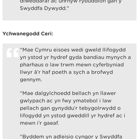
diweddaraf ac unrhyw rybuddion gan y
Swyddfa Dywydd."
Ychwanegodd Ceri:
“Mae Cymru eisoes wedi gweld llifogydd
yn ystod yr hydref gyda bandiau mynych a
pharhaus o law trwm mewn cyferbyniad
llwyr â’r haf poeth a sych a brofwyd
gennym.
“Mae dalgylchoedd bellach yn llawer
gwlypach ac yn fwy ymatebol i law
pellach gan gynyddu’r tebygolrwydd o
lifogydd yn ystod gweddill yr hydref ac i
mewn i’r gaeaf.
“Byddem yn adleisio cyngor y Swyddfa