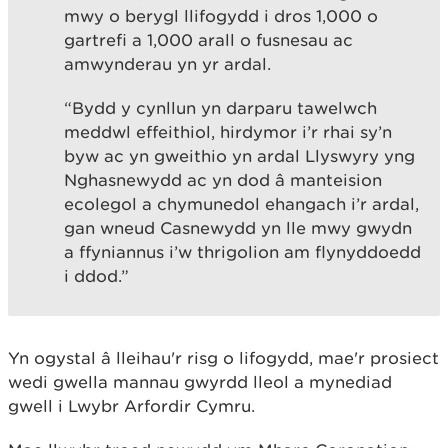
mwy o berygl llifogydd i dros 1,000 o
gartrefi a 1,000 arall o fusnesau ac
amwynderau yn yr ardal.
“Bydd y cynllun yn darparu tawelwch
meddwl effeithiol, hirdymor i’r rhai sy’n
byw ac yn gweithio yn ardal Llyswyry yng
Nghasnewydd ac yn dod â manteision
ecolegol a chymunedol ehangach i’r ardal,
gan wneud Casnewydd yn lle mwy gwydn
a ffyniannus i’w thrigolion am flynyddoedd
i ddod.”
Yn ogystal â lleihau'r risg o lifogydd, mae'r prosiect
wedi gwella mannau gwyrdd lleol a mynediad
gwell i Lwybr Arfordir Cymru.