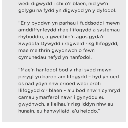
wedi digwydd i chi o'r blaen, nid yw'n
golygu na fydd yn digwydd yn y dyfodol.
“Er y byddwn yn parhau i fuddsoddi mewn
amddiffynfeydd rhag llifogydd a systemau
rhybuddio, a gweithio’n agos gyda’r
Swyddfa Dywydd i ragweld risg llifogydd,
mae meithrin gwydnwch o fewn
cymunedau hefyd yn hanfodol.
“Mae’n hanfodol bod y rhai sydd mewn
perygl yn barod am lifogydd – hyd yn oed
os nad ydyn nhw erioed wedi profi
llifogydd o’r blaen – a’u bod nhw’n cymryd
camau ymarferol nawr i gynyddu eu
gwydnwch, a lleihau’r risg iddyn nhw eu
hunain, eu hanwyliaid, a’u heiddo.”