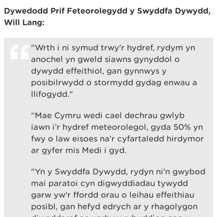
Dywedodd Prif Feteorolegydd y Swyddfa Dywydd,
Will Lang:
"Wrth i ni symud trwy'r hydref, rydym yn
anochel yn gweld siawns gynyddol o
dywydd effeithiol, gan gynnwys y
posibilrwydd o stormydd gydag enwau a
llifogydd."
“Mae Cymru wedi cael dechrau gwlyb
iawn i’r hydref meteorolegol, gyda 50% yn
fwy o law eisoes na’r cyfartaledd hirdymor
ar gyfer mis Medi i gyd.
"Yn y Swyddfa Dywydd, rydyn ni'n gwybod
mai paratoi cyn digwyddiadau tywydd
garw yw'r ffordd orau o leihau effeithiau
posibl, gan hefyd edrych ar y rhagolygon