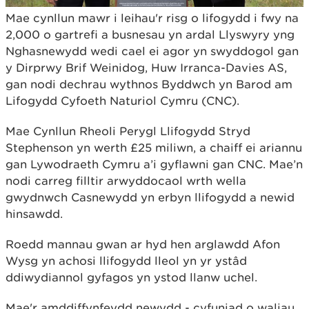
Mae cynllun mawr i leihau'r risg o lifogydd i fwy na
2,000 o gartrefi a busnesau yn ardal Llyswyry yng
Nghasnewydd wedi cael ei agor yn swyddogol gan
y Dirprwy Brif Weinidog, Huw Irranca-Davies AS,
gan nodi dechrau wythnos Byddwch yn Barod am
Lifogydd Cyfoeth Naturiol Cymru (CNC).
Mae Cynllun Rheoli Perygl Llifogydd Stryd
Stephenson yn werth £25 miliwn, a chaiff ei ariannu
gan Lywodraeth Cymru a’i gyflawni gan CNC. Mae’n
nodi carreg filltir arwyddocaol wrth wella
gwydnwch Casnewydd yn erbyn llifogydd a newid
hinsawdd.
Roedd mannau gwan ar hyd hen arglawdd Afon
Wysg yn achosi llifogydd lleol yn yr ystâd
ddiwydiannol gyfagos yn ystod llanw uchel.
Mae'r amddiffynfeydd newydd - cyfuniad o waliau