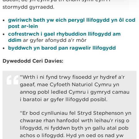
stormydd gyrraedd.
gwiriwch beth yw eich perygl llifogydd yn ôl cod
post ar-lein
cofrestrwch i gael rhybuddion llifogydd am
ddim
ar gyfer afonydd a'r môr
byddwch yn barod pan ragwelir llifogydd
Dywedodd Ceri Davies:
“Wrth i ni fynd trwy fisoedd yr hydref a’r
gaeaf, mae Cyfoeth Naturiol Cymru yn
annog pobl ledled Cymru i gymryd camau
i baratoi ar gyfer llifogydd posibl.
“Er bod cynlluniau fel Stryd Stephenson yn
chwarae rhan hanfodol wrth leihau’r risg o
lifogydd, ni fyddwn byth yn gallu atal pob
achos o lifogydd. Hyd yn oed os nad yw