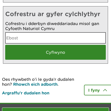
Cofrestru ar gyfer cylchlythyr
Cofrestru i dderbyn diweddariadau misol gan
Cyfoeth Naturiol Cymru
Oes rhywbeth o’i le gyda’r dudalen
hon?
Rhowch eich adborth
.
I fyny
Argraffu’r dudalen hon