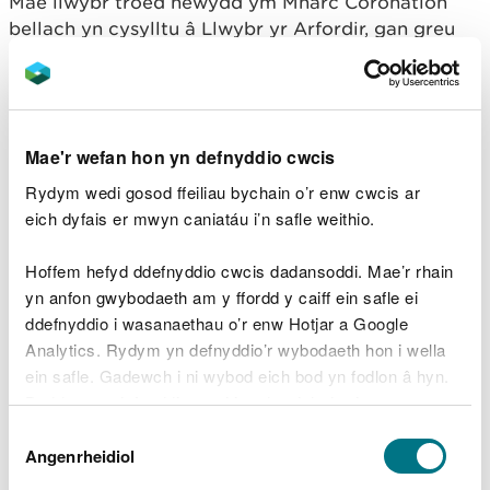
Mae llwybr troed newydd ym Mharc Coronation
bellach yn cysylltu â Llwybr yr Arfordir, gan greu
llwybr cerdded cylchol gyda golygfannau newydd
dros Afon Wysg.
I wrthbwyso cael gwared ar tua 650 o goed a
Mae'r wefan hon yn defnyddio cwcis
llwyni yn ystod y gwaith adeiladu, mae tair
coedwig drefol newydd wedi'u plannu ym Mharc
Rydym wedi gosod ffeiliau bychain o’r enw cwcis ar
Coronation, sy'n cynnwys 1,600 o goed ifanc, gan
eich dyfais er mwyn caniatáu i’n safle weithio.
gyfrannu at fioamrywiaeth a lleihau carbon.
Hoffem hefyd ddefnyddio cwcis dadansoddi. Mae’r rhain
Cafodd ymrwymiad y cynllun i gynaliadwyedd ei
yn anfon gwybodaeth am y ffordd y caiff ein safle ei
gydnabod yn ddiweddar yng Ngwobrau ICE
ddefnyddio i wasanaethau o’r enw Hotjar a Google
(Sefydliad Peirianwyr Sifil) Cymru, lle derbyniodd
Analytics. Rydym yn defnyddio’r wybodaeth hon i wella
Wobr Cynaliadwyedd Bill Ward. Mae'r wobr
ein safle. Gadewch i ni wybod eich bod yn fodlon â hyn.
fawreddog hon yn tynnu sylw at lwyddiant y
Byddwn yn defnyddio cwci i gadw eich dewis.
prosiect wrth gyflawni buddion amgylcheddol,
Dewis
cymdeithasol ac economaidd hirdymor i'r
Gellir
darllen mwy am ein cwcis
cyn i chi ddewis.
Angenrheidiol
Caniatâd
gymuned.