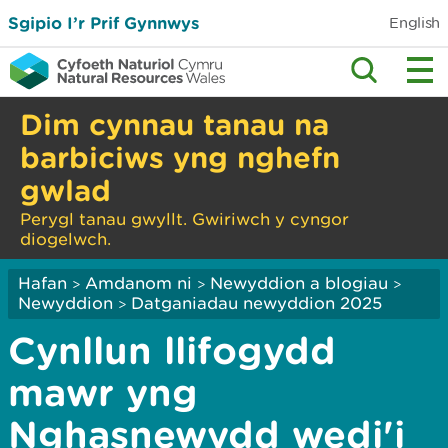
Sgipio I’r Prif Gynnwys
English
Dim cynnau tanau na
barbiciws yng nghefn
gwlad
Perygl tanau gwyllt. Gwiriwch y cyngor
diogelwch.
Hafan
Amdanom ni
Newyddion a blogiau
>
>
>
Newyddion
Datganiadau newyddion 2025
>
Cynllun llifogydd
mawr yng
Nghasnewydd wedi'i