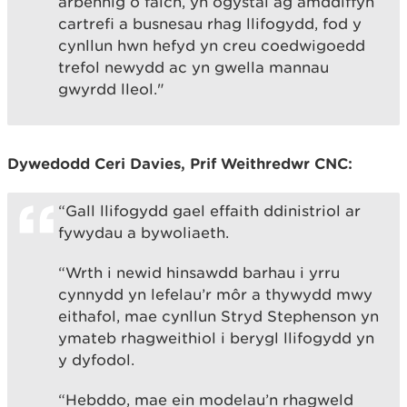
arbennig o falch, yn ogystal ag amddiffyn
cartrefi a busnesau rhag llifogydd, fod y
cynllun hwn hefyd yn creu coedwigoedd
trefol newydd ac yn gwella mannau
gwyrdd lleol."
Dywedodd Ceri Davies, Prif Weithredwr CNC:
“Gall llifogydd gael effaith ddinistriol ar
fywydau a bywoliaeth.
“Wrth i newid hinsawdd barhau i yrru
cynnydd yn lefelau’r môr a thywydd mwy
eithafol, mae cynllun Stryd Stephenson yn
ymateb rhagweithiol i berygl llifogydd yn
y dyfodol.
“Hebddo, mae ein modelau’n rhagweld