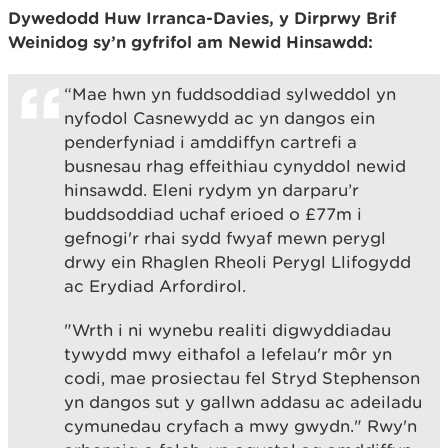
Dywedodd Huw Irranca-Davies, y Dirprwy Brif
Weinidog sy’n gyfrifol am Newid Hinsawdd:
“Mae hwn yn fuddsoddiad sylweddol yn
nyfodol Casnewydd ac yn dangos ein
penderfyniad i amddiffyn cartrefi a
busnesau rhag effeithiau cynyddol newid
hinsawdd. Eleni rydym yn darparu’r
buddsoddiad uchaf erioed o £77m i
gefnogi'r rhai sydd fwyaf mewn perygl
drwy ein Rhaglen Rheoli Perygl Llifogydd
ac Erydiad Arfordirol.
"Wrth i ni wynebu realiti digwyddiadau
tywydd mwy eithafol a lefelau'r môr yn
codi, mae prosiectau fel Stryd Stephenson
yn dangos sut y gallwn addasu ac adeiladu
cymunedau cryfach a mwy gwydn." Rwy'n