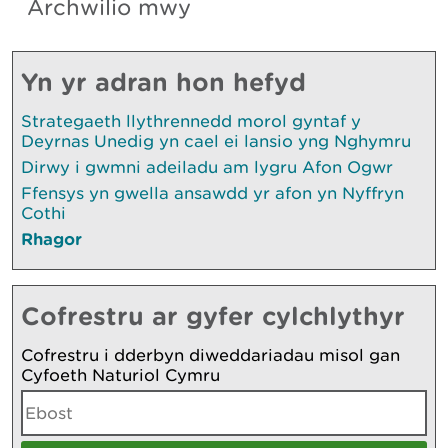
Archwilio mwy
Yn yr adran hon hefyd
Strategaeth llythrennedd morol gyntaf y
Deyrnas Unedig yn cael ei lansio yng Nghymru
Dirwy i gwmni adeiladu am lygru Afon Ogwr
Ffensys yn gwella ansawdd yr afon yn Nyffryn
Cothi
Rhagor
Cofrestru ar gyfer cylchlythyr
Cofrestru i dderbyn diweddariadau misol gan
Cyfoeth Naturiol Cymru