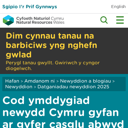
Sgipio I’r Prif Gynnwys
English
Dim cynnau tanau na
barbiciws yng nghefn
gwlad
Perygl tanau gwyllt. Gwiriwch y cyngor
diogelwch.
Hafan
Amdanom ni
Newyddion a blogiau
>
>
>
Newyddion
Datganiadau newyddion 2025
>
Cod ymddygiad
newydd Cymru gyfan
ar gyfer casglu abwyd