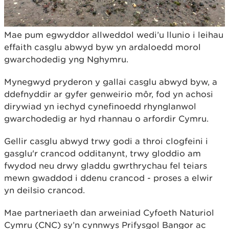
Mae pum egwyddor allweddol wedi’u llunio i leihau
effaith casglu abwyd byw yn ardaloedd morol
gwarchodedig yng Nghymru.
Mynegwyd pryderon y gallai casglu abwyd byw, a
ddefnyddir ar gyfer genweirio môr, fod yn achosi
dirywiad yn iechyd cynefinoedd rhynglanwol
gwarchodedig ar hyd rhannau o arfordir Cymru.
Gellir casglu abwyd trwy godi a throi clogfeini i
gasglu'r crancod odditanynt, trwy gloddio am
fwydod neu drwy gladdu gwrthrychau fel teiars
mewn gwaddod i ddenu crancod - proses a elwir
yn deilsio crancod.
Mae partneriaeth dan arweiniad Cyfoeth Naturiol
Cymru (CNC) sy’n cynnwys Prifysgol Bangor ac