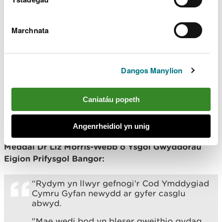
“Mae hyn yn newyddion ardderchog i bob
pysgotwr môr, profiadol a newydd. Mae’n
Marchnata
ddiweddariad cwbl angenrheidiol i
ganllawiau blaenorol ar gasglu abwyd
cynaliadwy gan amharu a difrodi gyn
lleied ag sydd bosibl ar yr amgylchedd lle
bydd ein habwyd yn cael ei ganfod.
Dangos Manylion
“Dylai hyn sicrhau bod y cynefinoedd hyn
yn aros mewn cyflwr da er mwyn darparu
Caniatáu popeth
ffynhonnell gynaliadwy o’n habwyd gwyllt
ffres ar gyfer y dyfodol.”
Angenrheidiol yn unig
Meddai Dr Liz Morris-Webb o Ysgol Gwyddorau
Eigion Prifysgol Bangor:
“Rydym yn llwyr gefnogi’r Cod Ymddygiad
Cymru Gyfan newydd ar gyfer casglu
abwyd.
"Mae wedi bod yn bleser gweithio gydag