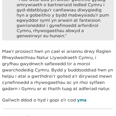
amrywiaeth o bartneriaid ledled Cymru i
gyd-ddatblygu’r canllawiau diwygiedig
hyn a gobeithio y bydd mabwysiadu’r pum
egwyddor syml yn arwain at fanteision
gwirioneddol i gynefinoedd arfordirol
Cymru, rhywogaethau abwyd a
genweirwyr eu hunain.”
Mae’r prosiect hwn yn cael ei ariannu drwy Raglen
Rhwydweithiau Natur Llywodraeth Cymru, i
gryfhau gwydnwch safleoedd tir a morol
gwarchodedig Cymru. Bydd y buddsoddiad hwn yn
helpu i atal a gwrthdroi'r golled a'r dirywiad mewn
cynefinoedd a rhywogaethau ac yn rhoi sylfaen
gadarn i Gymru ar ei thaith tuag at adferiad natur.
Gallwch ddod o hyd i gopi o'r cod
yma