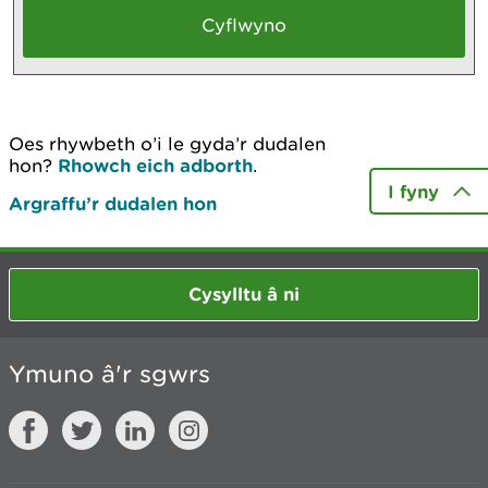
Oes rhywbeth o’i le gyda’r dudalen
hon?
Rhowch eich adborth
.
I fyny
Argraffu’r dudalen hon
Cysylltu â ni
Ymuno â'r sgwrs