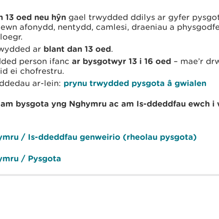
n 13 oed neu hŷn
gael trwydded ddilys ar gyfer pysgot
wn afonydd, nentydd, camlesi, draeniau a physgodf
loegr.
rwydded ar
blant dan 13 oed
.
ded person ifanc
ar bysgotwyr 13 i 16 oed
– mae’r dr
d ei chofrestru.
yddedau ar-lein:
prynu trwydded pysgota â gwialen
 am bysgota yng Nghymru ac am Is-ddeddfau ewch i 
ymru / Is-ddeddfau genweirio (rheolau pysgota)
ymru / Pysgota