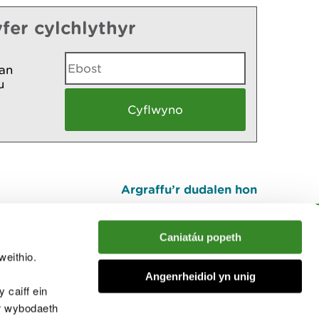
fer cylchlythyr
an
u
Argraffu’r dudalen hon
I fyny
Caniatáu popeth
weithio.
muno â'r sgwrs
Angenrheidiol yn unig
 caiff ein
’r wybodaeth