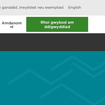
le ganiatâd, trwydded neu esemptiad
English
Rhoi gwybod am
Amdanom
ni
ddigwyddiad