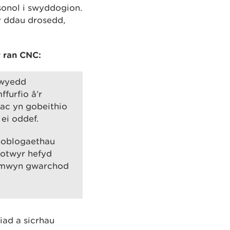
sonol i swyddogion.
 ddau drosedd,
 ran CNC:
dwyedd
furfio â’r
 ac yn gobeithio
ei oddef.
poblogaethau
gotwyr hefyd
er mwyn gwarchod
ad a sicrhau