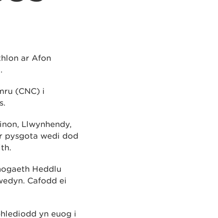
thlon ar Afon
.
mru (CNC) i
s.
Einon, Llwynhendy,
or pysgota wedi dod
th.
fnogaeth Heddlu
wedyn. Cafodd ei
phlediodd yn euog i