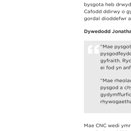
bysgota heb drwydd
Cafodd ddirwy o g
gordal dioddefwr a
Dywedodd Jonathan
“Mae pysgot
pysgodfeydd
gyfraith. Ry
ei fod yn an
“Mae rheola
pysgod a ch
gydymffurfi
rhywogaethau
Mae CNC wedi ymrw