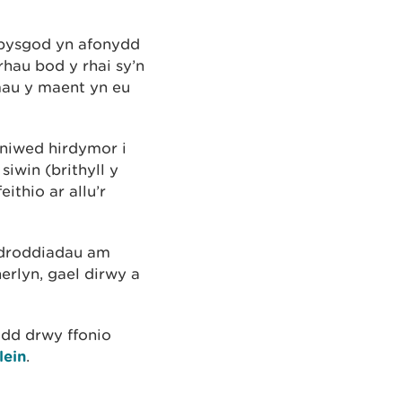
 pysgod yn afonydd
hau bod y rhai sy’n
mau y maent yn eu
 niwed hirdymor i
win (brithyll y
ithio ar allu’r
adroddiadau am
erlyn, gael dirwy a
odd drwy ffonio
lein
.