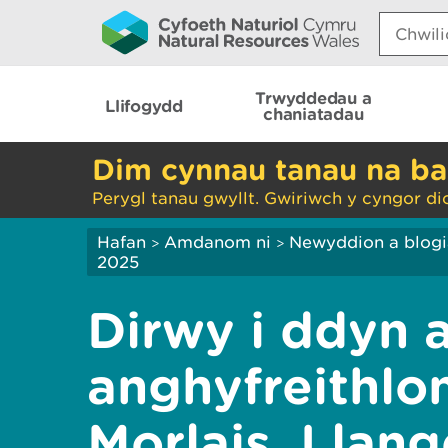
Search:
Trwyddedau a
Llifogydd
chaniatadau
Dim cynnau tanau na ba
Perygl tanau gwyllt. Gwiriwch y cyngor di
Hafan
Amdanom ni
Newyddion a blog
>
>
2025
Dirwy i ddyn 
anghyfreithlo
Morlais, Llan