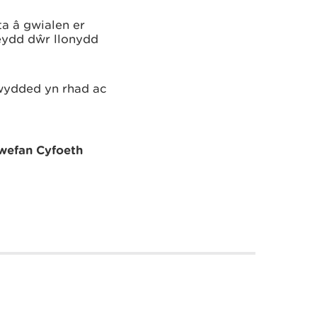
a â gwialen er
eydd dŵr llonydd
wydded yn rhad ac
wefan Cyfoeth