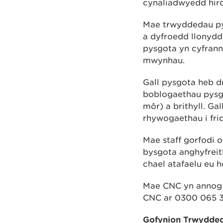
cynaliadwyedd hir
Mae trwyddedau py
a dyfroedd llonydd
pysgota yn cyfran
mwynhau.
Gall pysgota heb d
boblogaethau pysgo
môr) a brithyll. Ga
rhywogaethau i fri
Mae staff gorfodi 
bysgota anghyfreit
chael atafaelu eu ho
Mae CNC yn annog u
CNC ar 0300 065 3
Gofynion Trwydde