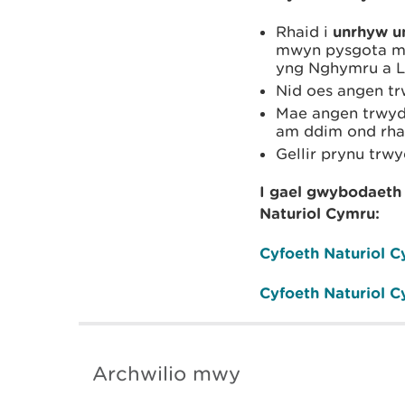
Rhaid i
unrhyw u
mwyn pysgota me
yng Nghymru a L
Nid oes angen t
Mae angen trwyd
am ddim ond rhai
Gellir prynu trw
I gael gwybodaeth
Naturiol Cymru:
Cyfoeth Naturiol C
Cyfoeth Naturiol C
Archwilio mwy