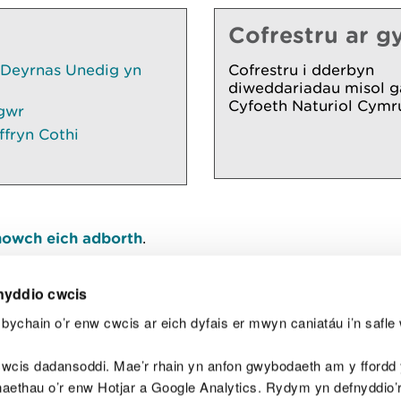
Cofrestru ar gy
 Deyrnas Unedig yn
Cofrestru i dderbyn
diweddariadau misol g
Cyfoeth Naturiol Cymr
gwr
ffryn Cothi
owch eich adborth
.
nyddio cwcis
bychain o’r enw cwcis ar eich dyfais er mwyn caniatáu i’n safle 
Y
wcis dadansoddi. Mae’r rhain yn anfon gwybodaeth am y ffordd y
anaethau o’r enw Hotjar a Google Analytics. Rydym yn defnyddio