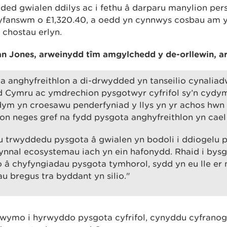
ed gwialen ddilys ac i fethu â darparu manylion per
yfanswm o £1,320.40, a oedd yn cynnwys cosbau am y
 chostau erlyn.
 Jones, arweinydd tîm amgylchedd y de-orllewin, ar
a anghyfreithlon a di-drwydded yn tanseilio cynalia
 Cymru ac ymdrechion pysgotwyr cyfrifol sy’n cydymf
dym yn croesawu penderfyniad y llys yn yr achos hwn
fon neges gref na fydd pysgota anghyfreithlon yn cael 
u trwyddedu pysgota â gwialen yn bodoli i ddiogelu 
ynnal ecosystemau iach yn ein hafonydd. Rhaid i bys
o â chyfyngiadau pysgota tymhorol, sydd yn eu lle 
 bregus tra byddant yn silio."
ymo i hyrwyddo pysgota cyfrifol, cynyddu cyfranogi