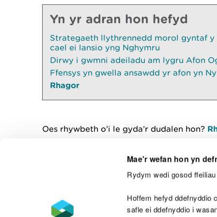
Yn yr adran hon hefyd
Strategaeth llythrennedd morol gyntaf y
cael ei lansio yng Nghymru
Dirwy i gwmni adeiladu am lygru Afon O
Ffensys yn gwella ansawdd yr afon yn Ny
Rhagor
Oes rhywbeth o’i le gyda’r dudalen hon?
Rh
Mae'r wefan hon yn def
Rydym wedi gosod ffeiliau 
Cysylltu â ni
Hoffem hefyd ddefnyddio c
safle ei ddefnyddio i was