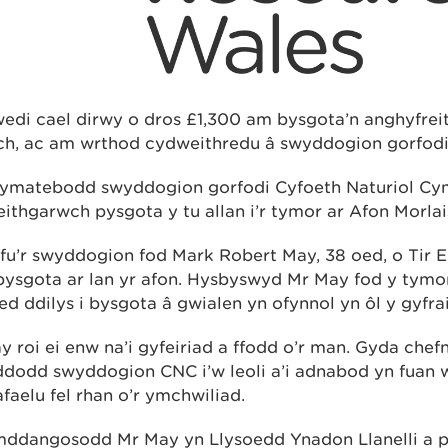
wedi cael dirwy o dros £1,300 am bysgota’n anghyfrei
ch, ac am wrthod cydweithredu â swyddogion gorfodi
, ymatebodd swyddogion gorfodi Cyfoeth Naturiol Cy
thgarwch pysgota y tu allan i’r tymor ar Afon Morlai
nfu’r swyddogion fod Mark Robert May, 38 oed, o Tir 
pysgota ar lan yr afon. Hysbyswyd Mr May fod y tym
d ddilys i bysgota â gwialen yn ofynnol yn ôl y gyfrai
roi ei enw na’i gyfeiriad a ffodd o’r man. Gyda che
dodd swyddogion CNC i’w leoli a’i adnabod yn fuan 
afaelu fel rhan o’r ymchwiliad.
 ymddangosodd Mr May yn Llysoedd Ynadon Llanelli a 