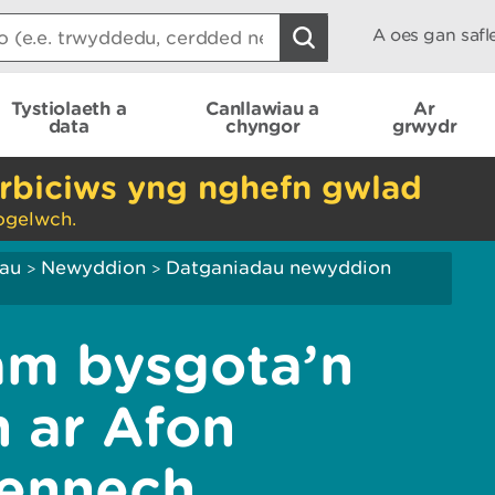
A oes gan saf
Tystiolaeth a
Canllawiau a
Ar
data
chyngor
grwydr
rbiciws yng nghefn gwlad
ogelwch.
iau
Newyddion
Datganiadau newyddion
>
>
am bysgota’n
n ar Afon
gennech