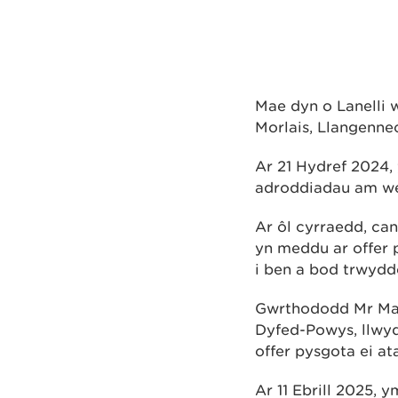
Mae dyn o Lanelli 
Morlais, Llangenne
Ar 21 Hydref 2024
adroddiadau am wei
Ar ôl cyrraedd, ca
yn meddu ar offer 
i ben a bod trwydde
Gwrthododd Mr May 
Dyfed-Powys, llwyd
offer pysgota ei at
Ar 11 Ebrill 2025,