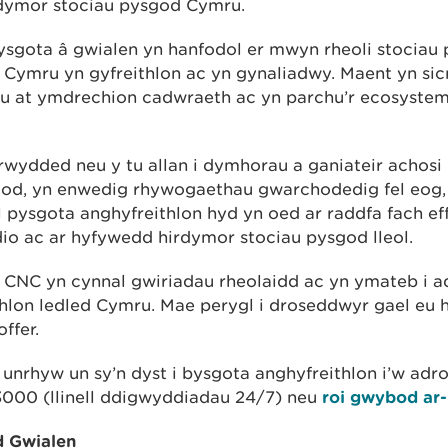
dymor stociau pysgod Cymru.
sgota â gwialen yn hanfodol er mwyn rheoli stociau
 Cymru yn gyfreithlon ac yn gynaliadwy. Maent yn sicr
nu at ymdrechion cadwraeth ac yn parchu’r ecosyste
rwydded neu y tu allan i dymhorau a ganiateir achosi
d, yn enwedig rhywogaethau gwarchodedig fel eog, si
ll pysgota anghyfreithlon hyd yn oed ar raddfa fach effe
dio ac ar hyfywedd hirdymor stociau pysgod lleol.
o CNC yn cynnal gwiriadau rheolaidd ac yn ymateb i 
hlon ledled Cymru. Mae perygl i droseddwyr gael eu h
ffer.
nrhyw un sy’n dyst i bysgota anghyfreithlon i’w adr
000 (llinell ddigwyddiadau 24/7) neu
roi gwybod ar-
d Gwialen