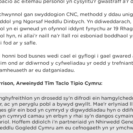
cio ac eitemau personol yn cysylltu'r gwastraff â'r 
cychwynnol gan swyddogion CNC, methodd y ddau uni
oddol yng Ngorsaf Heddlu Dinbych. Yn ddiweddarach,
ol yn ei gwneud yn ofynnol iddynt fynychu ar 19 Rhag
ol hyn, ni allai’r naill na’r llall roi esboniad boddhaol 
 fod ar y safle.
honni bod busnes wedi cael ei gyflogi i gael gwared a
m ond ar ddiwrnod y cyfweliadau yr oedd y trefnian
 amheuaeth ar eu datganiadau.
rison, Arweinydd Tîm Taclo Tipio Cymru:
nghyfreithlon yn drosedd sy’n difrodi ein hamgylchedd
r, ac yn peryglu pobl a bywyd gwyllt. Mae'r erlyniad
es glir ein bod yn cymryd y digwyddiadau hyn o ddif
cyn cymryd camau yn erbyn y rhai sy'n dangos cymain
iol. Hoffem ddiolch i’n partneriaid yn Nhirwedd Gen
eddlu Gogledd Cymru am eu cefnogaeth yn yr ymchwi