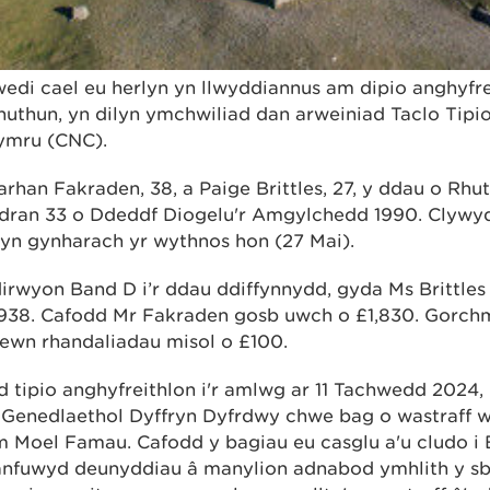
edi cael eu herlyn yn llwyddiannus am dipio anghyfr
uthun, yn dilyn ymchwiliad dan arweiniad Taclo Tipio
ymru (CNC).
rhan Fakraden, 38, a Paige Brittles, 27, y ddau o Rhut
ran 33 o Ddeddf Diogelu'r Amgylchedd 1990. Clywyd 
yn gynharach yr wythnos hon (27 Mai).
irwyon Band D i’r ddau ddiffynnydd, gyda Ms Brittles
938. Cafodd Mr Fakraden gosb uwch o £1,830. Gorch
ewn rhandaliadau misol o £100.
 tipio anghyfreithlon i'r amlwg ar 11 Tachwedd 2024,
Genedlaethol Dyffryn Dyfrdwy chwe bag o wastraff we
m Moel Famau. Cafodd y bagiau eu casglu a'u cludo i
anfuwyd deunyddiau â manylion adnabod ymhlith y sb