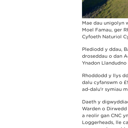
Mae dau unigolyn w
Moel Famau, ger Rh
Cyfoeth Naturiol C
Plediodd y ddau, Ba
droseddau o dan Ad
Ynadon Llandudno 
Rhoddodd y llys dd
dalu cyfanswm o £
ad-dalu'r symiau m
Daeth y digwyddiad
Warden o Dirwedd 
a reolir gan CNC y
Loggerheads, lle c