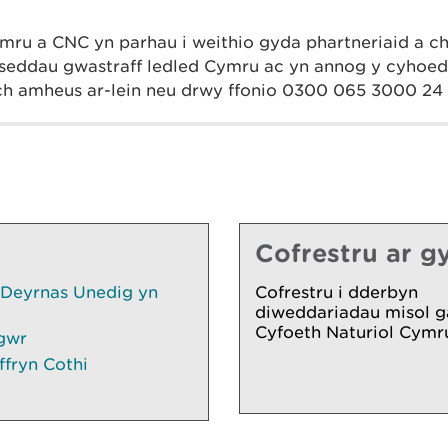
mru a CNC yn parhau i weithio gyda phartneriaid a ch
hroseddau gwastraff ledled Cymru ac yn annog y cyhoe
h amheus ar-lein neu drwy ffonio 0300 065 3000 24 
Cofrestru ar gy
 Deyrnas Unedig yn
Cofrestru i dderbyn
diweddariadau misol g
Cyfoeth Naturiol Cymr
gwr
ffryn Cothi