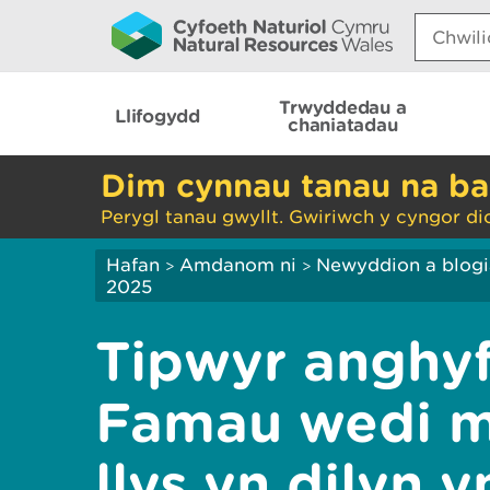
Search:
Trwyddedau a
Llifogydd
chaniatadau
Dim cynnau tanau na ba
Perygl tanau gwyllt. Gwiriwch y cyngor di
Hafan
Amdanom ni
Newyddion a blog
>
>
2025
Tipwyr anghyf
Famau wedi m
llys yn dilyn