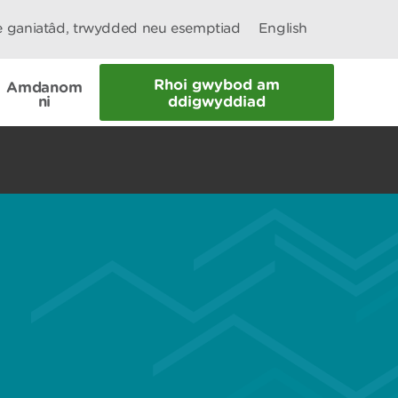
le ganiatâd, trwydded neu esemptiad
English
Rhoi gwybod am
Amdanom
ni
ddigwyddiad