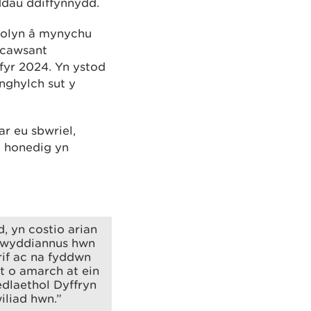
ddau ddiffynnydd.
golyn â mynychu
 cawsant
fyr 2024. Yn ystod
ynghylch sut y
r eu sbwriel,
t honedig yn
, yn costio arian
 llwyddiannus hwn
rif ac na fyddwn
t o amarch at ein
edlaethol Dyffryn
liad hwn.”