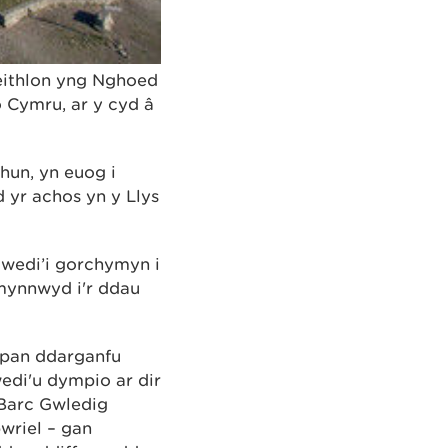
eithlon yng Nghoed
 Cymru, ar y cyd â
hun, yn euog i
yr achos yn y Llys
 wedi’i gorchymyn i
mynnwyd i'r ddau
 pan ddarganfu
di'u dympio ar dir
 Barc Gwledig
wriel – gan