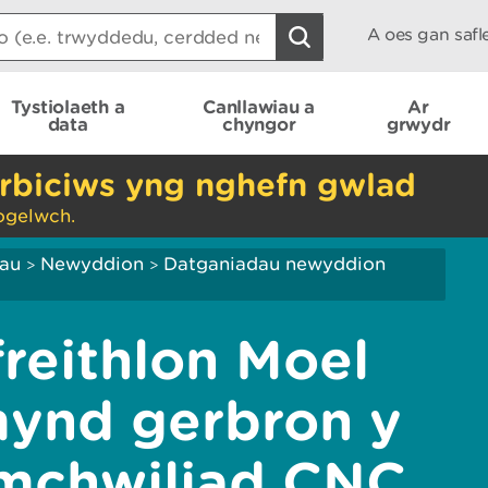
A oes gan saf
Tystiolaeth a
Canllawiau a
Ar
data
chyngor
grwydr
rbiciws yng nghefn gwlad
ogelwch.
iau
Newyddion
Datganiadau newyddion
>
>
reithlon Moel
ynd gerbron y
 ymchwiliad CNC