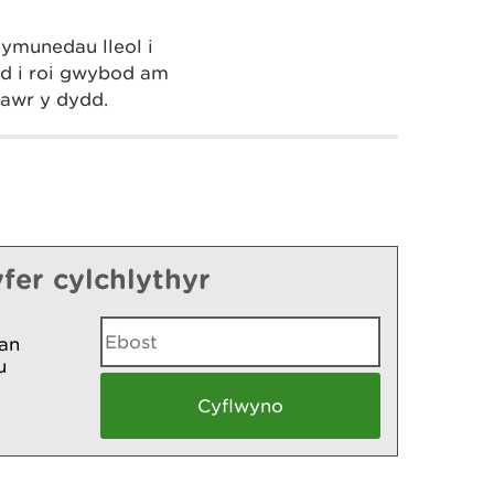
ymunedau lleol i
dd i roi gwybod am
awr y dydd.
fer cylchlythyr
an
u