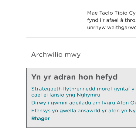
Mae Taclo Tipio Cy
fynd i'r afael â t
unrhyw weithgarwc
Archwilio mwy
Yn yr adran hon hefyd
Strategaeth llythrennedd morol gyntaf y
cael ei lansio yng Nghymru
Dirwy i gwmni adeiladu am lygru Afon O
Ffensys yn gwella ansawdd yr afon yn Ny
Rhagor