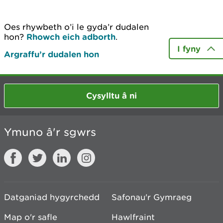
Oes rhywbeth o’i le gyda’r dudalen
hon?
Rhowch eich adborth
.
I fyny
Argraffu’r dudalen hon
Cysylltu â ni
Ymuno â'r sgwrs
Datganiad hygyrchedd
Safonau'r Gymraeg
Map o'r safle
Hawlfraint