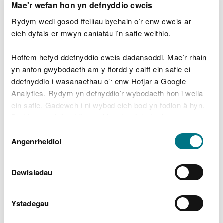
meysydd sefydledig.
Mae'r wefan hon yn defnyddio cwcis
“Mae egwyddorion ein Memorandwm Cyd-
Rydym wedi gosod ffeiliau bychain o’r enw cwcis ar
ddealltwriaeth yn nodi sut y byddwn i gyd
eich dyfais er mwyn caniatáu i’n safle weithio.
yn cydweithio’n ymarferol i sicrhau bod yr
amgylcheddau hanesyddol a naturiol yn
Hoffem hefyd ddefnyddio cwcis dadansoddi. Mae’r rhain
rhan annatod o benderfyniadau sy’n
yn anfon gwybodaeth am y ffordd y caiff ein safle ei
effeithio ar reoli tir a’n bod yn rhoi sylw
dyledus i’r dyletswyddau penodol a osodir
ddefnyddio i wasanaethau o’r enw Hotjar a Google
arnom drwy ddeddfwriaeth.
Analytics. Rydym yn defnyddio’r wybodaeth hon i wella
ein safle. Gadewch i ni wybod eich bod yn fodlon â hyn.
“Ar nodyn ymarferol, rydym wedi datblygu
Byddwn yn defnyddio cwci i gadw eich dewis.
digwyddiadau hyfforddi ac wedi gweithio
mewn partneriaeth i godi ymwybyddiaeth
Dewis
a chynyddu dealltwriaeth, ac i ddod â
Gellir
darllen mwy am ein cwcis
cyn i chi ddewis.
Angenrheidiol
Caniatâd
phobl ynghyd ar gyfer cydweithio
effeithiol.”
Dewisiadau
Dywedodd Gwilym Hughes, Pennaeth Cadw:
Ystadegau
“Mae Cymru’n cael ei chydnabod yn eang
am ei thirweddau naturiol a hanesyddol