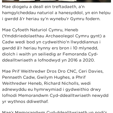
Mae diogelu a deall ein treftadaeth, a’n
hamgylcheddau naturiol a hanesyddol, yn ein helpu
i gwrdd â’r heriau sy’n wynebu’r Gymru fodern.
Mae Cyfoeth Naturiol Cymru, Heneb
(Ymddiriedolaethau Archaeolegol Cymru gynt) a
Cadw wedi bod yn cydweithio’n llwyddiannus i
gwrdd â’r heriau hynny ers bron i 10 mlynedd,
diolch i waith yn seiliedig ar Femoranda Cyd-
ddealltwriaeth a lofnodwyd yn 2016 a 2020.
Mae Prif Weithredwr Dros Dro CNC, Ceri Davies,
Pennaeth Cadw, Gwilym Hughes, a Phrif
Weithredwr Heneb, Richard Nicholls, wedi
adnewyddu eu hymrwymiad i gydweithio drwy
lofnodi Memorandwm Cyd-ddealltwriaeth newydd
yr wythnos ddiwethaf.
Mae'r Memorandwm Cyd-ddealltwriaeth yn nodi'r