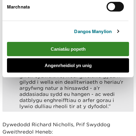
eithriadol - tirweddau a luniwyd dros
Marchnata
filoedd o flynyddoedd gan genedlaethau o
bobl yn gweithio gyda’r tir.
“Mae’r bartneriaeth hon yn llwyfan
Dangos Manylion
gwerthfawr iawn lle mae ymarferwyr sy’n
angerddol am ofalu am ein treftadaeth
werthfawr yn gallu cydweithio i gefnogi
Caniatáu popeth
cadwraeth a rheolaeth gynaliadwy o’n
hamgylchedd naturiol a hanesyddol.
Angenrheidiol yn unig
“Drwy’r cytundeb hwn rydym wedi gweld
gwell cydweithio, wedi gweithio gyda’n
gilydd i wella ein dealltwriaeth o heriau’r
argyfwng natur a hinsawdd - a’r
addasiadau sydd eu hangen - ac wedi
datblygu enghreifftiau o arfer gorau i
lywio dulliau rheoli tir at y dyfodol.”
Dywedodd Richard Nicholls, Prif Swyddog
Gweithredol Heneb: