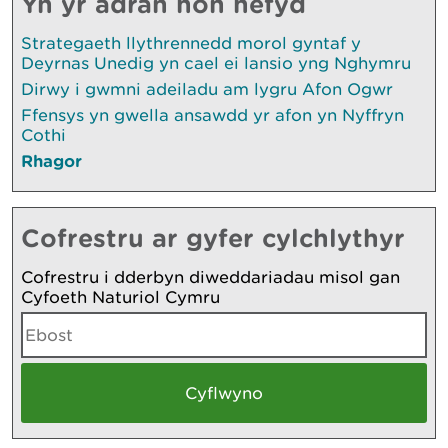
Yn yr adran hon hefyd
Strategaeth llythrennedd morol gyntaf y
Deyrnas Unedig yn cael ei lansio yng Nghymru
Dirwy i gwmni adeiladu am lygru Afon Ogwr
Ffensys yn gwella ansawdd yr afon yn Nyffryn
Cothi
Rhagor
Cofrestru ar gyfer cylchlythyr
Cofrestru i dderbyn diweddariadau misol gan
Cyfoeth Naturiol Cymru