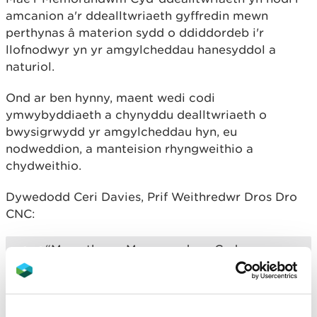
amcanion a'r ddealltwriaeth gyffredin mewn
perthynas â materion sydd o ddiddordeb i'r
llofnodwyr yn yr amgylcheddau hanesyddol a
naturiol.
Ond ar ben hynny, maent wedi codi
ymwybyddiaeth a chynyddu dealltwriaeth o
bwysigrwydd yr amgylcheddau hyn, eu
nodweddion, a manteision rhyngweithio a
chydweithio.
Dywedodd Ceri Davies, Prif Weithredwr Dros Dro
CNC:
“Mae ethos y Memorandwm Cyd-
ddealltwriaeth yn aml wedi bod yn
gatalydd ar gyfer cydweithio - am y tro
cyntaf mewn rhai meysydd - ac yn hwb i
gydweithio cryfach a chliriach mewn