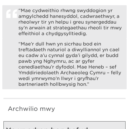
“Mae cydweithio rhwng swyddogion yr
amgylchedd hanesyddol, cadwraethwyr, a
rheolwyr tir yn helpu i greu synergeddau
sy’n arwain at strategaethau rheoli tir mwy
effeithiol a chydgysylltiedig.
“Mae’r dull hwn yn sicrhau bod ein
treftadaeth naturiol a diwylliannol yn cael
eu cadw a’u cynnal gyda’i gilydd, er budd
pawb yng Nghymru, ac ar gyfer
cenedlaethau’r dyfodol. Mae Heneb – sef
Ymddiriedolaeth Archaeoleg Cymru – felly
wedi ymrwymo’n llwyr i gryfhau’r
bartneriaeth hollbwysig hon.”
Archwilio mwy