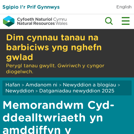
Sgipio I’r Prif Gynnwys
English
Dim cynnau tanau na
barbiciws yng nghefn
gwlad
Perygl tanau gwyllt. Gwiriwch y cyngor
diogelwch.
Hafan
Amdanom ni
Newyddion a blogiau
>
>
>
Newyddion
Datganiadau newyddion 2025
>
Memorandwm Cyd-
ddealltwriaeth yn
amddiffyn y