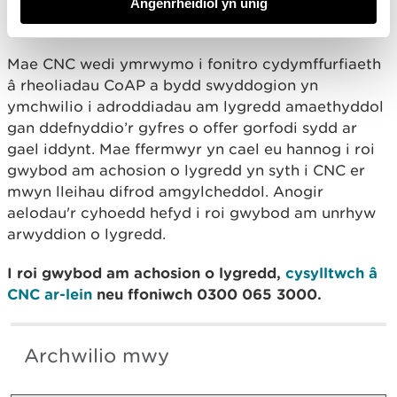
Angenrheidiol yn unig
Mae CNC wedi ymrwymo i fonitro cydymffurfiaeth
â rheoliadau CoAP a bydd swyddogion yn
ymchwilio i adroddiadau am lygredd amaethyddol
gan ddefnyddio’r gyfres o offer gorfodi sydd ar
gael iddynt. Mae ffermwyr yn cael eu hannog i roi
gwybod am achosion o lygredd yn syth i CNC er
mwyn lleihau difrod amgylcheddol. Anogir
aelodau'r cyhoedd hefyd i roi gwybod am unrhyw
arwyddion o lygredd.
I roi gwybod am achosion o lygredd,
cysylltwch â
CNC ar-lein
neu ffoniwch 0300 065 3000.
Archwilio mwy