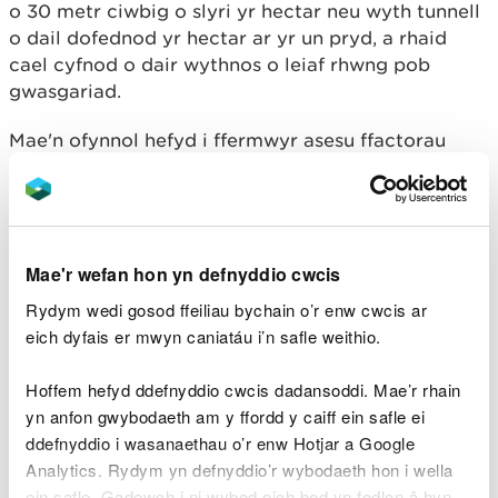
o 30 metr ciwbig o slyri yr hectar neu wyth tunnell
o dail dofednod yr hectar ar yr un pryd, a rhaid
cael cyfnod o dair wythnos o leiaf rhwng pob
gwasgariad.
Mae'n ofynnol hefyd i ffermwyr asesu ffactorau
amgylcheddol cyn gwasgaru - fel y tywydd a
chyflwr y pridd; agosrwydd at ddyfrffyrdd, llethrau
a gorchudd tir - trwy archwilio’r cae cyn gwasgaru.
Mae angen iddynt gynllunio a chofnodi pob
Mae'r wefan hon yn defnyddio cwcis
gwasgariad i fodloni anghenion pridd a chnydau yn
Rydym wedi gosod ffeiliau bychain o’r enw cwcis ar
eu Cynllun Rheoli Nitrogen, yn ogystal â
eich dyfais er mwyn caniatáu i’n safle weithio.
chydymffurfio â therfynau nitrogen. Gwaherddir
gwasgaru ar bridd dwrlawn, pridd sydd dan ddŵr,
Hoffem hefyd ddefnyddio cwcis dadansoddi. Mae’r rhain
wedi'i orchuddio ag eira neu wedi'i rewi, a phridd
yn anfon gwybodaeth am y ffordd y caiff ein safle ei
sydd wedi'i rewi am fwy na 12 awr yn y 24 awr
ddefnyddio i wasanaethau o’r enw Hotjar a Google
flaenorol.
Analytics. Rydym yn defnyddio’r wybodaeth hon i wella
ein safle. Gadewch i ni wybod eich bod yn fodlon â hyn.