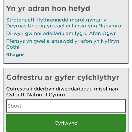
Yn yr adran hon hefyd
Strategaeth llythrennedd morol gyntaf y
Deyrnas Unedig yn cael ei lansio yng Nghymru
Dirwy i gwmni adeiladu am lygru Afon Ogwr
Ffensys yn gwella ansawdd yr afon yn Nyffryn
Cothi
Rhagor
Cofrestru ar gyfer cylchlythyr
Cofrestru i dderbyn diweddariadau misol gan
Cyfoeth Naturiol Cymru