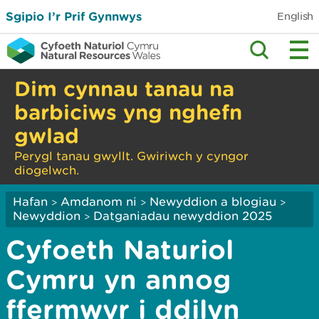
Sgipio I’r Prif Gynnwys
English
Dim cynnau tanau na
barbiciws yng nghefn
gwlad
Perygl tanau gwyllt. Gwiriwch y cyngor
diogelwch.
Hafan
Amdanom ni
Newyddion a blogiau
>
>
>
Newyddion
Datganiadau newyddion 2025
>
Cyfoeth Naturiol
Cymru yn annog
ffermwyr i ddilyn