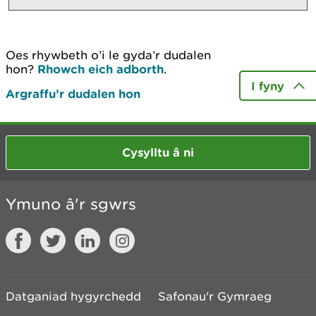
Oes rhywbeth o’i le gyda’r dudalen
hon?
Rhowch eich adborth
.
I fyny
Argraffu’r dudalen hon
Cysylltu â ni
Ymuno â'r sgwrs
Datganiad hygyrchedd
Safonau'r Gymraeg