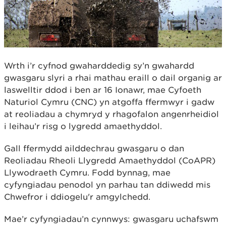
Wrth i’r cyfnod gwaharddedig sy’n gwahardd
gwasgaru slyri a rhai mathau eraill o dail organig ar
laswelltir ddod i ben ar 16 Ionawr, mae Cyfoeth
Naturiol Cymru (CNC) yn atgoffa ffermwyr i gadw
at reoliadau a chymryd y rhagofalon angenrheidiol
i leihau’r risg o lygredd amaethyddol.
Gall ffermydd ailddechrau gwasgaru o dan
Reoliadau Rheoli Llygredd Amaethyddol (CoAPR)
Llywodraeth Cymru. Fodd bynnag, mae
cyfyngiadau penodol yn parhau tan ddiwedd mis
Chwefror i ddiogelu'r amgylchedd.
Mae’r cyfyngiadau’n cynnwys: gwasgaru uchafswm