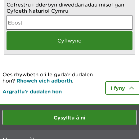
Cofrestru i dderbyn diweddariadau misol gan
Cyfoeth Naturiol Cymru
Oes rhywbeth o’i le gyda’r dudalen
hon?
Rhowch eich adborth
.
I fyny
Argraffu’r dudalen hon
Cysylltu â ni