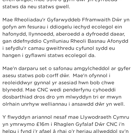
statws da neu statws gwell.
Mae Rheoliadau'r Gyfarwyddeb Fframwaith Dŵr yn
gofyn am fesurau i ddiogelu iechyd ecolegol ein
hafonydd, llynnoedd, aberoedd a dyfroedd daear,
gan ddefnyddio Cynlluniau Rheoli Basnau Afonydd
i sefydlu'r camau gweithredu cyfunol sydd eu
hangen i gyflawni statws ecolegol da.
Mae'n darparu set o safonau amgylcheddol ar gyfer
asesu statws pob corff dŵr. Mae'n ofynnol i
reoleiddwyr gynnal yr asesiad hwn bob chwe
blynedd. Mae CNC wedi penderfynu cyhoeddi
dosbarthiad dros dro ym mlwyddyn tri er mwyn
olrhain unrhyw welliannau i ansawdd dŵr yn well.
Y flwyddyn ariannol nesaf mae Llywodraeth Cymru
yn ymrwymo £16m i Rhaglen Gyfalaf Dŵr CNC i’n
helpu i fynd i’r afael â rhai o’r heriau allweddol sy’n