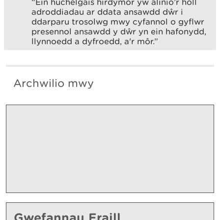
“Ein huchelgais hirdymor yw alinio’r holl
adroddiadau ar ddata ansawdd dŵr i
ddarparu
trosolwg mwy cyfannol o gyflwr
presennol ansawdd y dŵr yn ein hafonydd,
llynnoedd a
dyfroedd, a'r môr.”
Archwilio mwy
Gwefannau Eraill