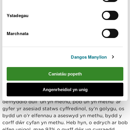
newydd, heb ychwanegu at y llwyth ffosfforws
mewn dalgylchoedd sy’n methu’r targedau yn
barod.
Ystadegau
Mae
dosbarthiadau dros dro o dan Reoliadau'r
Marchnata
Gyfarwyddeb Fframwaith Dŵr
hefyd yn cael eu
cyhoeddi heddiw.
Mae’r rhain yn dangos bod ansawdd dŵr yn parhau
Dangos Manylion
ar lefel gyson, gyda 40% o gyrff dŵr ar statws
cyffredinol da neu well. Mae hyn yr un fath â
Caniatáu popeth
dosbarthiad diweddaraf CNC yn 2021, ond yn
cynrychioli gwelliant o 3% ers 2015, a 8% ers 2009.
Angenrheidiol yn unig
Mae Rheoliadau’r Gyfarwyddeb Fframwaith Dŵr yn
defnyddio dull ‘un yn methu, pob un yn methu’ ar
gyfer yr asesiad statws cyffredinol, sy’n golygu, os
bydd un o’r elfennau a aseswyd yn methu, bydd y
corff dŵr cyfan yn methu. Heb hyn, o edrych ar bob
elfen unigol, mae 93% o gyrff dŵr yn cyrraedd