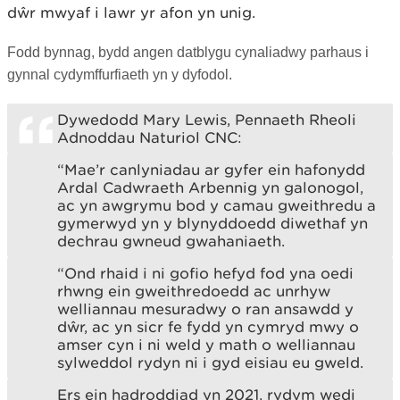
dŵr mwyaf i lawr yr afon yn unig.
Fodd bynnag, bydd angen datblygu cynaliadwy parhaus i
gynnal cydymffurfiaeth yn y dyfodol.
Dywedodd Mary Lewis, Pennaeth Rheoli
Adnoddau Naturiol CNC:
“Mae’r canlyniadau ar gyfer ein hafonydd
Ardal Cadwraeth Arbennig yn galonogol,
ac yn awgrymu bod y camau gweithredu a
gymerwyd yn y blynyddoedd diwethaf yn
dechrau gwneud gwahaniaeth.
“Ond rhaid i ni gofio hefyd fod yna oedi
rhwng ein gweithredoedd ac unrhyw
welliannau mesuradwy o ran ansawdd y
dŵr, ac yn sicr fe fydd yn cymryd mwy o
amser cyn i ni weld y math o welliannau
sylweddol rydyn ni i gyd eisiau eu gweld.
Ers ein hadroddiad yn 2021, rydym wedi