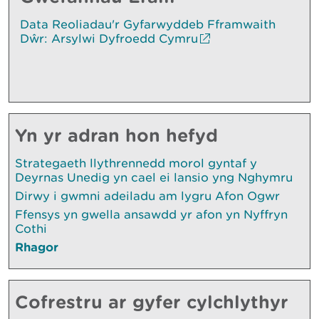
Data Reoliadau'r Gyfarwyddeb Fframwaith
Dŵr: Arsylwi Dyfroedd Cymru
Yn yr adran hon hefyd
Strategaeth llythrennedd morol gyntaf y
Deyrnas Unedig yn cael ei lansio yng Nghymru
Dirwy i gwmni adeiladu am lygru Afon Ogwr
Ffensys yn gwella ansawdd yr afon yn Nyffryn
Cothi
Rhagor
Cofrestru ar gyfer cylchlythyr