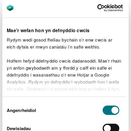
afonydd dan arweiniad gweinidogion Llywodraeth
Cymru wedi dod â chynrychiolwyr pwysig o
wahanol ddiwydiannau at ei gilydd i gyflawni
cynllun gweithredu, gan gynnwys camau
gweithredu i alluogi datblygiadau tai mewn
Mae'r wefan hon yn defnyddio cwcis
dalgylchoedd sy’n sensitif i ffosfforws.
Rydym wedi gosod ffeiliau bychain o’r enw cwcis ar
eich dyfais er mwyn caniatáu i’n safle weithio.
Mae hyn yn cynnwys prosiect helaeth dan
arweiniad CNC i adolygu trwyddedau
Hoffem hefyd ddefnyddio cwcis dadansoddi. Mae’r rhain
amgylcheddol gollyngiadau dŵr gwastraff mwy
yn anfon gwybodaeth am y ffordd y caiff ein safle ei
mewn dalgylchoedd ACA. Mae CNC wedi amrywio
ddefnyddio i wasanaethau o’r enw Hotjar a Google
cyfanswm o 162 o drwyddedau i gynnwys terfyn
Analytics. Rydym yn defnyddio’r wybodaeth hon i wella
ffosfforws neu dynhau terfyn ffosfforws – naill ai ar
ein safle. Gadewch i ni wybod eich bod yn fodlon â hyn.
unwaith neu o fewn rhaglenni rheoli asedau Dŵr
Byddwn yn defnyddio cwci i gadw eich dewis.
Cymru.
Dewis
Gellir
darllen mwy am ein cwcis
cyn i chi ddewis.
Angenrheidiol
Mae’r gwaith hwn wedi bod yn hanfodol i hysbysu
Caniatâd
cwmnïau dŵr, ac awdurdodau cynllunio lleol,
ynghylch lle mae capasiti ar gyfer datblygiadau tai
Dewisiadau