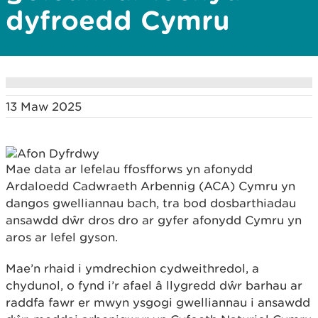
dyfroedd Cymru
13 Maw 2025
Mae data ar lefelau ffosfforws yn afonydd
Ardaloedd Cadwraeth Arbennig (ACA) Cymru yn
dangos gwelliannau bach, tra bod dosbarthiadau
ansawdd dŵr dros dro ar gyfer afonydd Cymru yn
aros ar lefel gyson.
Mae’n rhaid i ymdrechion cydweithredol, a
chydunol, o fynd i’r afael â llygredd dŵr barhau ar
raddfa fawr er mwyn ysgogi gwelliannau i ansawdd