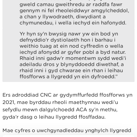
gweld camau gweithredu ar raddfa fawr
gennym ni fel rheoleiddwyr amgylcheddol,
a chan y llywodraeth, diwydiant a
chymunedau, i wella iechyd ein hafonydd.
Yr hyn sy'n bwysig nawr yw ein bod yn
defnyddio'r dystiolaeth hon i barhau i
weithio tuag at ein nod cyffredin o wella
iechyd afonydd ar gyfer pobl a byd natur.
Rhaid inni gadw’r momentwm sydd wedi’i
adeiladu dros y blynyddoedd diwethaf, a
rhaid inni i gyd chwarae ein rhan i leihau
ffosfforws a llygredd yn ein dyfroedd.”
Ers adroddiad CNC ar gydymffurfedd ffosfforws yn
2021, mae byrddau rheoli maethynnau wedi’u
sefydlu mewn dalgylchoedd ACA sy’n methu,
gyda’r dasg o leihau llygredd ffosffadau.
Mae cyfres o uwchgynadleddau ynghylch llygredd