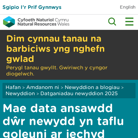
Sgipio I’r Prif Gynnwys
English
Dim cynnau tanau na
barbiciws yng nghefn
gwlad
Perygl tanau gwyllt. Gwiriwch y cyngor
diogelwch.
Hafan
Amdanom ni
Newyddion a blogiau
>
>
>
Newyddion
Datganiadau newyddion 2025
>
Mae data ansawdd
dŵr newydd yn taflu
goleuni ar iechyd