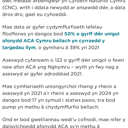
dŵr, meddai arbenigwyr yn Cyfoeth Naturiol Cymru
(CNC), wrth i ddata newydd ar ansawdd dŵr, a data
dros dro, gael eu cyhoeddi.
Mae data ar gyfer cydymffurfiaeth lefelau
ffosfforws yn dangos bod
50% o gyrff dŵr unigol
afonydd ACA Cymru bellach yn cyrraedd y
targedau llym
, o gymharu â 39% yn 2021
Aseswyd cyfanswm o 122 o gyrff dŵr unigol o fewn
naw afon ACA yng Nghymru – wyth yn fwy nag a
aseswyd ar gyfer adroddiad 2021.
Mae cymhariaeth uniongyrchol rhwng y rheini a
aseswyd yn 2021 a’r rheini a aseswyd yn 2024 yn
dangos bod 17 yn symud i statws pasio, tra bod
pump yn methu â chydymffurfio bellach.
Ond er bod gwelliannau wedi’u cofnodi, mae nifer y
dalgylchoedd afonydd ACA sy’n methu â