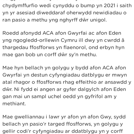
chydymffurfio wedi cynyddu o bump yn 2021 i saith
yn yr asesiad diweddaraf oherwydd newidiadau o
ran pasio a methu yng nghyrff dŵr unigol.
Roedd afonydd ACA afon Gwyrfai ac afon Eden
yng ngogledd-orllewin Cymru ill dwy yn cwrdd â
thargedau ffosfforws yn flaenorol, ond erbyn hyn
mae gan bob un corff dŵr sy'n methu.
Mae hyn bellach yn golygu y bydd afon ACA afon
Gwyrfai yn destun cyfyngiadau datblygu er mwyn
atal rhagor o ffosfforws rhag effeithio ar ansawdd y
dŵr. Ni fydd ei angen ar gyfer dalgylch afon Eden
gan mai un sampl uchel oedd yn gyfrifol am y
methiant.
Mae gwelliannau i lawr yr afon yn afon Gwy, sydd
bellach yn pasio’r targed ffosfforws, yn golygu y
gellir codi’r cyfyngiadau ar ddatblygu yn y corff