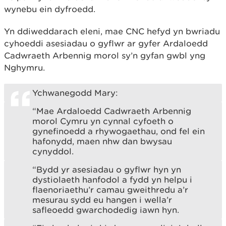
wynebu ein dyfroedd.
Yn ddiweddarach eleni, mae CNC hefyd yn bwriadu
cyhoeddi asesiadau o gyflwr ar gyfer Ardaloedd
Cadwraeth Arbennig morol sy’n gyfan gwbl yng
Nghymru.
Ychwanegodd Mary:
“Mae Ardaloedd Cadwraeth Arbennig
morol Cymru yn cynnal cyfoeth o
gynefinoedd a rhywogaethau, ond fel ein
hafonydd, maen nhw dan bwysau
cynyddol.
“Bydd yr asesiadau o gyflwr hyn yn
dystiolaeth hanfodol a fydd yn helpu i
flaenoriaethu’r camau gweithredu a’r
mesurau sydd eu hangen i wella’r
safleoedd gwarchodedig iawn hyn.