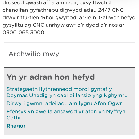
drosedd gwastraff a amheuir, cysylltwch â
chanolfan gyfathrebu digwyddiadau 24/7 CNC
drwy’r ffurflen ‘Rhoi gwybod’ ar-lein. Gallwch hefyd
gysylltu ag CNC unrhyw awr o’r dydd a’r nos ar
0300 065 3000.
Archwilio mwy
Yn yr adran hon hefyd
Strategaeth llythrennedd morol gyntaf y
Deyrnas Unedig yn cael ei lansio yng Nghymru
Dirwy i gwmni adeiladu am lygru Afon Ogwr
Ffensys yn gwella ansawdd yr afon yn Nyffryn
Cothi
Rhagor