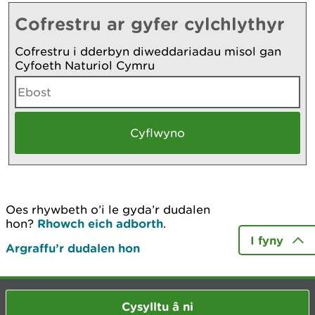
Cofrestru ar gyfer cylchlythyr
Cofrestru i dderbyn diweddariadau misol gan
Cyfoeth Naturiol Cymru
Oes rhywbeth o’i le gyda’r dudalen
hon?
Rhowch eich adborth
.
I fyny
Argraffu’r dudalen hon
Cysylltu â ni