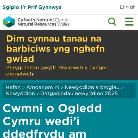
Sgipio I’r Prif Gynnwys
English
Dim cynnau tanau na
barbiciws yng nghefn
gwlad
Perygl tanau gwyllt. Gwiriwch y cyngor
diogelwch.
Hafan
Amdanom ni
Newyddion a blogiau
>
>
>
Newyddion
Datganiadau newyddion 2025
>
Cwmni o Ogledd
Cymru wedi’i
ddedfrydu am