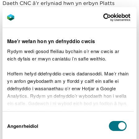
Daeth CNC â’r erlyniad hwn yn erbyn Platts
Agricultural Limited ar ôl ymdrechion dro ar ôl tro
i sicrhau cydymffurfedd. Archwiliwyd y safle gan
swyddogion, gan nodi pa drwyddedau oedd eu
hangen ac erbyn pryd, a defnyddiwyd offer gorfodi
cymesur. Er gwaethaf hyn, parhaodd Platts
Mae'r wefan hon yn defnyddio cwcis
Agricultural Limited i dderbyn a phrosesu pren
Rydym wedi gosod ffeiliau bychain o’r enw cwcis ar
gwastraff i’w ddefnyddio mewn sarn i anifeiliaid
eich dyfais er mwyn caniatáu i’n safle weithio.
heb awdurdodiad.
Hoffem hefyd ddefnyddio cwcis dadansoddi. Mae’r rhain
Dywedodd Carys Williams, Arweinydd y Tîm
yn anfon gwybodaeth am y ffordd y caiff ein safle ei
Rheoleiddio Gwastraff yn CNC:
ddefnyddio i wasanaethau o’r enw Hotjar a Google
Analytics. Rydym yn defnyddio’r wybodaeth hon i wella
Nid gofyniad cyfreithiol yn unig yw
ein safle. Gadewch i ni wybod eich bod yn fodlon â hyn.
trwyddedau amgylcheddol – maent yn
Byddwn yn defnyddio cwci i gadw eich dewis.
cynnal safonau sy’n hanfodol i amddiffyn
pobl a’n hamgylchedd. Maent yn sicrhau
Dewis
bod gwastraff yn cael ei reoli’n ddiogel ac
Gellir
darllen mwy am ein cwcis
cyn i chi ddewis.
Angenrheidiol
Caniatâd
yn gyfreithlon. Mae’r achos hwn yn dangos
bod rhaid i unrhyw un sy’n trin pren