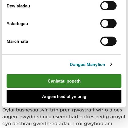
gwastraff gael y caniatâd cywir ar waith.
Dewisiadau
Mae gweithredu heb drwydded neu dorri
corneli yn tanseilio busnesau cyfreithlon
Ystadegau
sy’n buddsoddi mewn cydymffurfio. Mae’n
creu cystadleuaeth annheg ac yn cynyddu
risgiau amgylcheddol ac i iechyd y
Marchnata
cyhoedd.
Rydym hefyd wedi gweithio gyda
phartneriaid i gyhoeddi datganiad
amlasiantaeth ar ddefnyddio pren
Dangos Manylion
gwastraff mewn sarn i anifeiliaid. Gall pren
gwastraff wedi’i drin fod yn niweidiol os
caiff ei gamddefnyddio, felly rhaid i
Caniatáu popeth
fusnesau ddilyn canllawiau a dod o hyd i
ddeunyddiau mewn ffordd gyfrifol.
Angenrheidiol yn unig
Dylai busnesau sy’n trin pren gwastraff wirio a oes
angen trwydded neu esemptiad cofrestredig arnynt
cyn dechrau gweithrediadau. I roi gwybod am