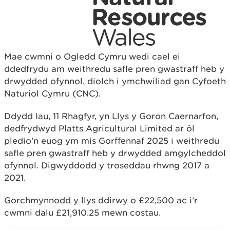
Mae cwmni o Ogledd Cymru wedi cael ei
ddedfrydu am weithredu safle pren gwastraff heb y
drwydded ofynnol, diolch i ymchwiliad gan Cyfoeth
Naturiol Cymru (CNC).
Ddydd Iau, 11 Rhagfyr, yn Llys y Goron Caernarfon,
dedfrydwyd Platts Agricultural Limited ar ôl
pledio’n euog ym mis Gorffennaf 2025 i weithredu
safle pren gwastraff heb y drwydded amgylcheddol
ofynnol. Digwyddodd y troseddau rhwng 2017 a
2021.
Gorchmynnodd y llys ddirwy o £22,500 ac i’r
cwmni dalu £21,910.25 mewn costau.