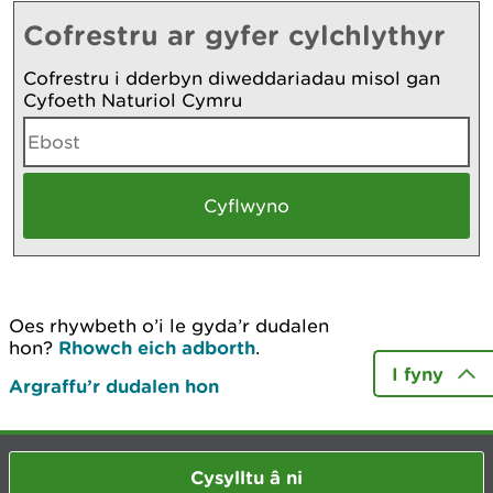
Cofrestru ar gyfer cylchlythyr
Cofrestru i dderbyn diweddariadau misol gan
Cyfoeth Naturiol Cymru
Oes rhywbeth o’i le gyda’r dudalen
hon?
Rhowch eich adborth
.
I fyny
Argraffu’r dudalen hon
Cysylltu â ni