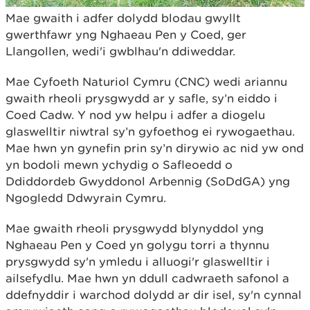
Mae gwaith i adfer dolydd blodau gwyllt
gwerthfawr yng Nghaeau Pen y Coed, ger
Llangollen, wedi'i gwblhau'n ddiweddar.
Mae Cyfoeth Naturiol Cymru (CNC) wedi ariannu
gwaith rheoli prysgwydd ar y safle, sy’n eiddo i
Coed Cadw. Y nod yw helpu i adfer a diogelu
glaswelltir niwtral sy’n gyfoethog ei rywogaethau.
Mae hwn yn gynefin prin sy’n dirywio ac nid yw ond
yn bodoli mewn ychydig o Safleoedd o
Ddiddordeb Gwyddonol Arbennig (SoDdGA) yng
Ngogledd Ddwyrain Cymru.
Mae gwaith rheoli prysgwydd blynyddol yng
Nghaeau Pen y Coed yn golygu torri a thynnu
prysgwydd sy'n ymledu i alluogi'r glaswelltir i
ailsefydlu. Mae hwn yn ddull cadwraeth safonol a
ddefnyddir i warchod dolydd ar dir isel, sy'n cynnal