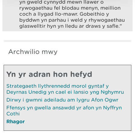
yn gweld cynnydd mewn llawer o
rywogaethau fel blodau menyn, meillion
coch a llygad llo-mawr. Gobeithio y
byddwn yn parhau i weld y rhywogaethau
glaswelltir hyn yn lledu ar draws y safle."
Archwilio mwy
Yn yr adran hon hefyd
Strategaeth llythrennedd morol gyntaf y
Deyrnas Unedig yn cael ei lansio yng Nghymru
Dirwy i gwmni adeiladu am lygru Afon Ogwr
Ffensys yn gwella ansawdd yr afon yn Nyffryn
Cothi
Rhagor