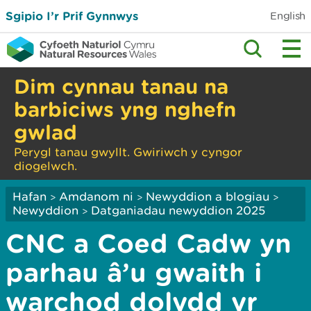
Sgipio I’r Prif Gynnwys
English
Dim cynnau tanau na
barbiciws yng nghefn
gwlad
Perygl tanau gwyllt. Gwiriwch y cyngor
diogelwch.
Hafan
Amdanom ni
Newyddion a blogiau
>
>
>
Newyddion
Datganiadau newyddion 2025
>
CNC a Coed Cadw yn
parhau â’u gwaith i
warchod dolydd yr