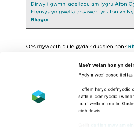
Dirwy i gwmni adeiladu am lygru Afon O
Ffensys yn gwella ansawdd yr afon yn Ny
Rhagor
Oes rhywbeth o’i le gyda’r dudalen hon?
Rh
Mae'r wefan hon yn def
Rydym wedi gosod ffeiliau 
Cysylltu â ni
Hoffem hefyd ddefnyddio c
safle ei ddefnyddio i was
hon i wella ein safle. Gad
eich dewis.
Datganiad hygyrchedd
Safonau'r Gymr
Gellir
darllen mwy am ein
Datganiad caethwasiaeth fodern