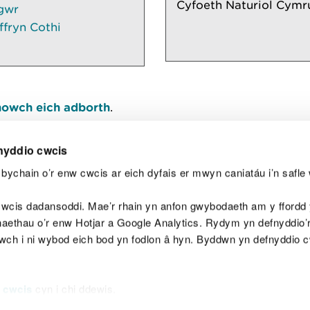
Cyfoeth Naturiol Cymr
gwr
ffryn Cothi
owch eich adborth
.
nyddio cwcis
bychain o’r enw cwcis ar eich dyfais er mwyn caniatáu i’n safle 
Y
wcis dadansoddi. Mae’r rhain yn anfon gwybodaeth am y ffordd y
anaethau o’r enw Hotjar a Google Analytics. Rydym yn defnyddio
ewch i ni wybod eich bod yn fodlon â hyn. Byddwn yn defnyddio 
aeg
Map o'r safle
Hawlfraint
Preifatrwydd a 
 cwcis
cyn i chi ddewis.