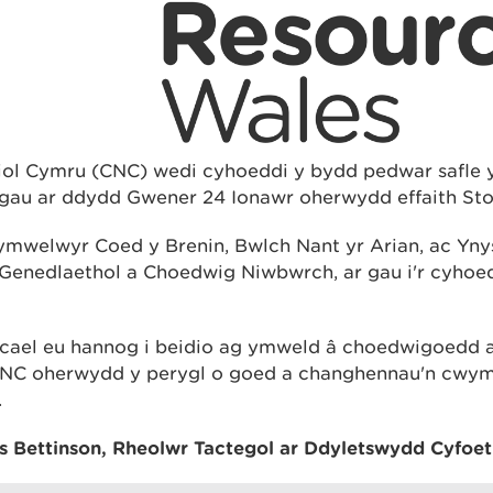
iol Cymru (CNC) wedi cyhoeddi y bydd pedwar safle 
gau ar ddydd Gwener 24 Ionawr oherwydd effaith St
mwelwyr Coed y Brenin, Bwlch Nant yr Arian, ac Ynys
Genedlaethol a Choedwig Niwbwrch, ar gau i'r cyhoe
 cael eu hannog i beidio ag ymweld â choedwigoedd
an CNC oherwydd y perygl o goed a changhennau'n cw
.
 Bettinson, Rheolwr Tactegol ar Ddyletswydd Cyfoet