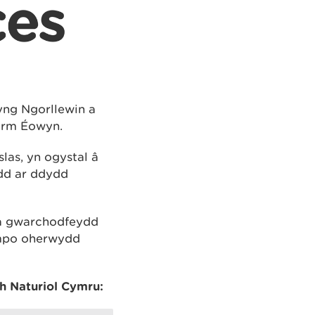
yng Ngorllewin a
orm Éowyn.
las, yn ogystal â
dd ar ddydd
 a gwarchodfeydd
ympo oherwydd
h Naturiol Cymru: