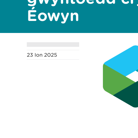
Éowyn
23 Ion 2025