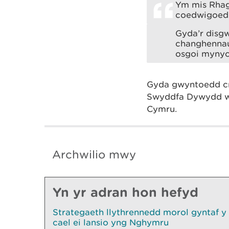
Ym mis Rhagf
coedwigoedd
Gyda’r disg
changhennau
osgoi mynyc
Gyda gwyntoedd cr
Swyddfa Dywydd we
Cymru.
Archwilio mwy
Yn yr adran hon hefyd
Strategaeth llythrennedd morol gyntaf y
cael ei lansio yng Nghymru