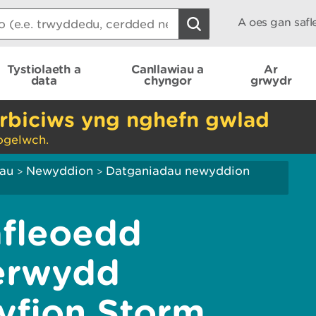
A oes gan saf
Tystiolaeth a
Canllawiau a
Ar
data
chyngor
grwydr
rbiciws yng nghefn gwlad
ogelwch.
iau
Newyddion
Datganiadau newyddion
>
>
afleoedd
erwydd
yfion Storm