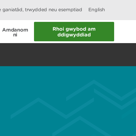
le ganiatâd, trwydded neu esemptiad
English
Rhoi gwybod am
Amdanom
ni
ddigwyddiad