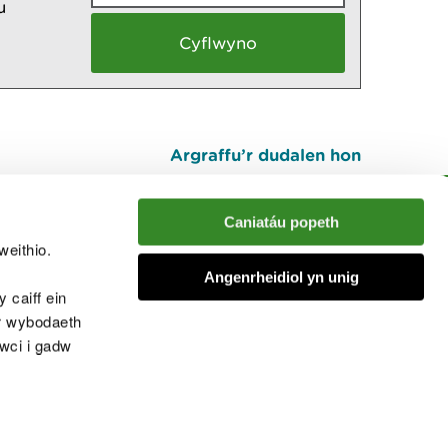
u
Argraffu’r dudalen hon
I fyny
Caniatáu popeth
weithio.
muno â'r sgwrs
Angenrheidiol yn unig
 caiff ein
’r wybodaeth
cwci i gadw
chwcis