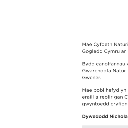
Mae Cyfoeth Natur
Gogledd Cymru ar 
Bydd canolfannau y
Gwarchodfa Natur 
Gwener.
Mae pobl hefyd yn
eraill a reolir g
gwyntoedd cryfion
Dywedodd Nicholas