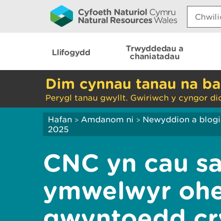
Search:
Trwyddedau a
Llifogydd
chaniatadau
Dim cynnau tanau na ba
Perygl tanau gwyllt. Gwiriwch y cyngor di
Hafan
Amdanom ni
Newyddion a blog
>
>
2025
CNC yn cau s
ymwelwyr oh
gwyntoedd cr