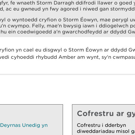
yr, fe wnaeth Storm Darragh ddifrodi llawer o goed 
, ac eu gwneud yn fwy agored i niwed gan stormydd 
wyl o wyntoedd cryfion o Storm Éowyn, mae perygl u
'n cwympo. Felly, mae'n bwysig iawn i ddiogelwch p
hu ein coedwigoedd a'n gwarchodfeydd ar ddydd Gw
yfion yn cael eu disgwyl o Storm Éowyn ar ddydd Gw
di cyhoeddi rhybudd Amber am wynt, sy'n cwmpasu
Cofrestru ar gy
 Deyrnas Unedig yn
Cofrestru i dderbyn
diweddariadau misol g