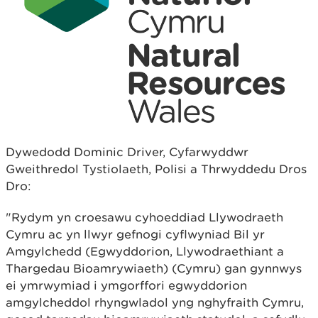
Dywedodd Dominic Driver, Cyfarwyddwr
Gweithredol Tystiolaeth, Polisi a Thrwyddedu Dros
Dro:
"Rydym yn croesawu cyhoeddiad Llywodraeth
Cymru ac yn llwyr gefnogi cyflwyniad Bil yr
Amgylchedd (Egwyddorion, Llywodraethiant a
Thargedau Bioamrywiaeth) (Cymru) gan gynnwys
ei ymrwymiad i ymgorffori egwyddorion
amgylcheddol rhyngwladol yng nghyfraith Cymru,