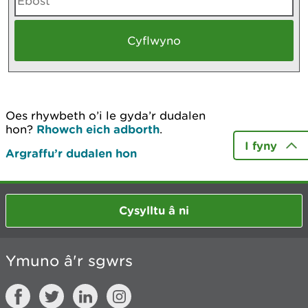
Oes rhywbeth o’i le gyda’r dudalen
hon?
Rhowch eich adborth
.
I fyny
Argraffu’r dudalen hon
Cysylltu â ni
Ymuno â'r sgwrs