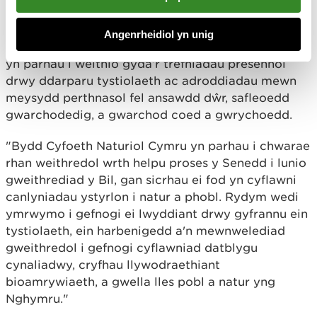
adfer.
Angenrheidiol yn unig
"Tra bod y corff newydd yn cael ei sefydlu, byddwn
yn parhau i weithio gyda’r trefniadau presennol
drwy ddarparu tystiolaeth ac adroddiadau mewn
meysydd perthnasol fel ansawdd dŵr, safleoedd
gwarchodedig, a gwarchod coed a gwrychoedd.
"Bydd Cyfoeth Naturiol Cymru yn parhau i chwarae
rhan weithredol wrth helpu proses y Senedd i lunio
gweithrediad y Bil, gan sicrhau ei fod yn cyflawni
canlyniadau ystyrlon i natur a phobl. Rydym wedi
ymrwymo i gefnogi ei lwyddiant drwy gyfrannu ein
tystiolaeth, ein harbenigedd a'n mewnwelediad
gweithredol i gefnogi cyflawniad datblygu
cynaliadwy, cryfhau llywodraethiant
bioamrywiaeth, a gwella lles pobl a natur yng
Nghymru."