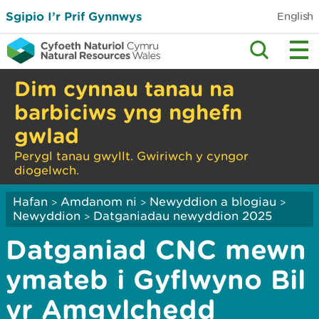
Sgipio I’r Prif Gynnwys
English
Dim cynnau tanau na
barbiciws yng nghefn
gwlad
Perygl tanau gwyllt. Gwiriwch y cyngor
diogelwch.
Hafan
Amdanom ni
Newyddion a blogiau
>
>
>
Newyddion
Datganiadau newyddion 2025
>
Datganiad CNC mewn
ymateb i Gyflwyno Bil
yr Amgylchedd