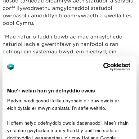
gosod targedau bioamrywiaeth statudol, a sefydlu
corff llywodraethu amgylcheddol statudol
pwrpasol i amddiffyn bioamrywiaeth a gwella lles
pobl Cymru.
"Mae natur o fudd i bawb ac mae amgylchedd
naturiol iach a gwerthfawr yn hanfodol o ran
cefnogi ein systemau bwyd, ein hiechyd, ein
bywoliaeth, ein heconomi, a'n synnwyr o le mewn
perygl difrifol.
"Nawr yn fwy nag erioed, mae angen camau
gweithredu brys a chynaliadwy i atal a gwrthdroi
Mae'r wefan hon yn defnyddio cwcis
colli bioamrywiaeth, ac i adeiladu gwydnwch ein
Rydym wedi gosod ffeiliau bychain o’r enw cwcis ar
hecosystemau a’n cymunedau.
eich dyfais er mwyn caniatáu i’n safle weithio.
"Rydym yn parhau i fod wedi ymrwymo i fynd i'r
Hoffem hefyd ddefnyddio cwcis dadansoddi. Mae’r rhain
afael â'r argyfyngau hinsawdd a natur, ac i fynd i'r
yn anfon gwybodaeth am y ffordd y caiff ein safle ei
afael â risgiau amgylcheddol - gan gynnwys
ddefnyddio i wasanaethau o’r enw Hotjar a Google
llifogydd, tonnau gwres, sychder, tanau gwyllt a