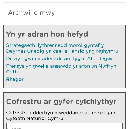
Archwilio mwy
Yn yr adran hon hefyd
Strategaeth llythrennedd morol gyntaf y
Deyrnas Unedig yn cael ei lansio yng Nghymru
Dirwy i gwmni adeiladu am lygru Afon Ogwr
Ffensys yn gwella ansawdd yr afon yn Nyffryn
Cothi
Rhagor
Cofrestru ar gyfer cylchlythyr
Cofrestru i dderbyn diweddariadau misol gan
Cyfoeth Naturiol Cymru