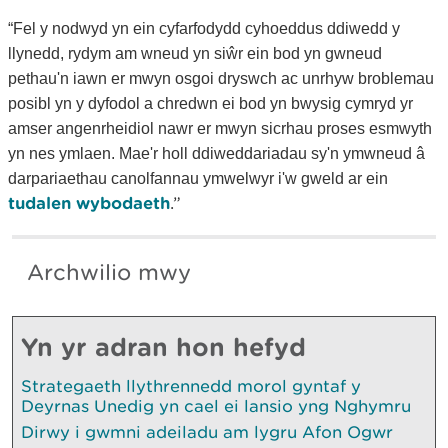
“Fel y nodwyd yn ein cyfarfodydd cyhoeddus ddiwedd y
llynedd, rydym am wneud yn siŵr ein bod yn gwneud
pethau'n iawn er mwyn osgoi dryswch ac unrhyw broblemau
posibl yn y dyfodol a chredwn ei bod yn bwysig cymryd yr
amser angenrheidiol nawr er mwyn sicrhau proses esmwyth
yn nes ymlaen. Mae'r holl ddiweddariadau sy'n ymwneud â
darpariaethau canolfannau ymwelwyr i'w gweld ar ein
tudalen wybodaeth
.”
Archwilio mwy
Yn yr adran hon hefyd
Strategaeth llythrennedd morol gyntaf y
Deyrnas Unedig yn cael ei lansio yng Nghymru
Dirwy i gwmni adeiladu am lygru Afon Ogwr