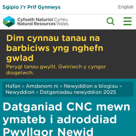
Sgipio I’r Prif Gynnwys
English
Dim cynnau tanau na
barbiciws yng nghefn
gwlad
Perygl tanau gwyllt. Gwiriwch y cyngor
diogelwch.
Hafan
Amdanom ni
Newyddion a blogiau
>
>
>
Newyddion
Datganiadau newyddion 2025
>
Datganiad CNC mewn
ymateb i adroddiad
Pwyllgor Newid