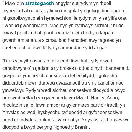
“Mae ein
strategaeth
ar gyfer sut rydym yn rheoli
mynediad at natur ar y tir yn ein gofal yn golygu bod angen i
ni ganolbwyntio ein hymdrechion lle rydym yn y sefyllfa orau
i wneud gwahaniaeth. Mae hyn yn cynnwys sicrhau'r budd
mwyaf posibl o bob punt a wariwn, ein bod yn darparu
gwerth am arian, a sicrhau bod hamdden awyr agored yn
cael ei reoli o fewn terfyn yr adnoddau sydd ar gael.
“Dros yr wythnosau a’r misoedd diwethaf, rydym wedi
canolbwyntio’n gadarn ar y broses o ddod o hyd i bartneriaid,
grwpiau cymunedol a busnesau fel ei gilydd, i gofrestru
diddordeb mewn darparu gwasanaethau yn y canolfannau
ymwelwyr. Rydym wedi sicrhau consesiwn diodydd a bwyd
oer sydd bellach yn gweithredu ym Mwlch Nant yr Arian,
rheolaeth safle llawn amser ar gyfer maes parcio'r traeth yn
Ynyslas ac wedi hysbysebu cyfleoedd ar gyfer consesiwn
uned ddiodydd a hufen iâ symudol yn Ynyslas, a chonsesiwn
diodydd a bwyd oer yng Nghoed y Brenin.