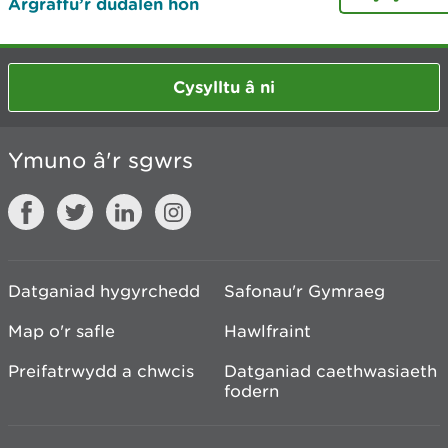
Argraffu’r dudalen hon
Cysylltu â ni
Ymuno â'r sgwrs
Datganiad hygyrchedd
Safonau'r Gymraeg
Map o'r safle
Hawlfraint
Preifatrwydd a chwcis
Datganiad caethwasiaeth
fodern