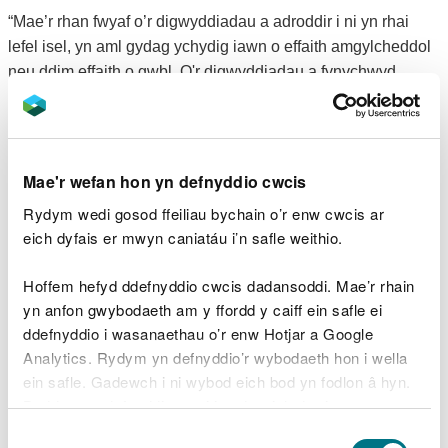
“Mae’r rhan fwyaf o’r digwyddiadau a adroddir i ni yn rhai
lefel isel, yn aml gydag ychydig iawn o effaith amgylcheddol
neu ddim effaith o gwbl. O'r digwyddiadau a fynychwyd
gennym y llynedd, dim ond 5% y cadarnhawyd eu bod wedi
cael effaith amgylcheddol sylweddol neu fawr. Aseswyd y
95% sy'n weddill yn fach neu'n achosi dim effaith. Mae hyn
yn golygu bod cyfran sylweddol o'n hadnodd rheng flaen ar
Mae'r wefan hon yn defnyddio cwcis
hyn o bryd wedi'i gyfeirio at adroddiadau effaith isel, gan
Rydym wedi gosod ffeiliau bychain o’r enw cwcis ar
ddargyfeirio capasiti o waith atal a gorfodi effaith uwch.
eich dyfais er mwyn caniatáu i’n safle weithio.
“Rydym am i’r cyhoedd fod yn dawel eu meddwl y bydd
Hoffem hefyd ddefnyddio cwcis dadansoddi. Mae’r rhain
ymateb i ddigwyddiadau sy’n peri’r risg uchaf i bobl a natur
yn anfon gwybodaeth am y ffordd y caiff ein safle ei
bob amser yn flaenoriaeth i ni. Wrth geisio rheoleiddio’n
ddefnyddio i wasanaethau o’r enw Hotjar a Google
raddol ac yn gynt, rydym wedi bod yn ceisio pwerau
Analytics. Rydym yn defnyddio’r wybodaeth hon i wella
ychwanegol i ystyried sancsiynau sifil ar gyfer ystod
ein safle. Gadewch i ni wybod eich bod yn fodlon â hyn.
ehangach o droseddau amgylcheddol, fel offeryn
Byddwn yn defnyddio cwci i gadw eich dewis.
ychwanegol yn ein pecyn cymorth gorfodi.
Dewis