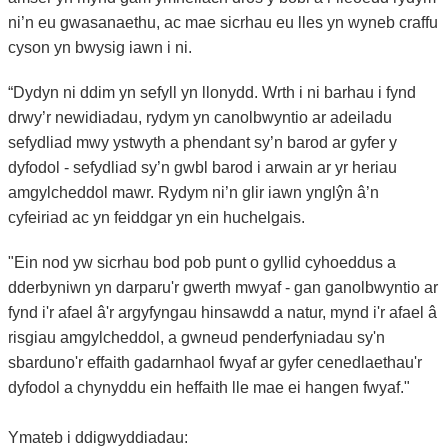
ni’n eu gwasanaethu, ac mae sicrhau eu lles yn wyneb craffu
cyson yn bwysig iawn i ni.
“Dydyn ni ddim yn sefyll yn llonydd. Wrth i ni barhau i fynd
drwy’r newidiadau, rydym yn canolbwyntio ar adeiladu
sefydliad mwy ystwyth a phendant sy’n barod ar gyfer y
dyfodol - sefydliad sy’n gwbl barod i arwain ar yr heriau
amgylcheddol mawr. Rydym ni’n glir iawn ynglŷn â’n
cyfeiriad ac yn feiddgar yn ein huchelgais.
"Ein nod yw sicrhau bod pob punt o gyllid cyhoeddus a
dderbyniwn yn darparu'r gwerth mwyaf - gan ganolbwyntio ar
fynd i'r afael â'r argyfyngau hinsawdd a natur, mynd i'r afael â
risgiau amgylcheddol, a gwneud penderfyniadau sy'n
sbarduno'r effaith gadarnhaol fwyaf ar gyfer cenedlaethau'r
dyfodol a chynyddu ein heffaith lle mae ei hangen fwyaf."
Ymateb i ddigwyddiadau: