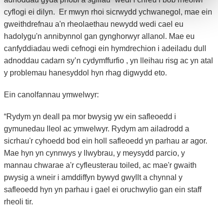
cyflogi ei dilyn. Er mwyn rhoi sicrwydd ychwanegol, mae ein
gweithdrefnau a'n rheolaethau newydd wedi cael eu
hadolygu'n annibynnol gan gynghorwyr allanol. Mae eu
canfyddiadau wedi cefnogi ein hymdrechion i adeiladu dull
adnoddau cadarn sy’n cydymffurfio , yn lleihau risg ac yn atal
y problemau hanesyddol hyn rhag digwydd eto.
Ein canolfannau ymwelwyr:
“Rydym yn deall pa mor bwysig yw ein safleoedd i
gymunedau lleol ac ymwelwyr. Rydym am ailadrodd a
sicrhau'r cyhoedd bod ein holl safleoedd yn parhau ar agor.
Mae hyn yn cynnwys y llwybrau, y meysydd parcio, y
mannau chwarae a'r cyfleusterau toiled, ac mae'r gwaith
pwysig a wneir i amddiffyn bywyd gwyllt a chynnal y
safleoedd hyn yn parhau i gael ei oruchwylio gan ein staff
rheoli tir.