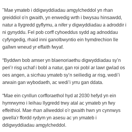
"Mae ymateb i ddigwyddiadau amgylcheddol yn rhan
greiddiol o'n gwaith, yn enwedig wrth i bwysau hinsawdd,
natur a llygredd gyflymu, a nifer y digwyddiadau a adroddir i
ni gynyddu. Fel pob corff cyhoeddus sydd ag adnoddau
cyfyngedig, rhaid inni ganolbwyntio ein hymdrechion lle
gallwn wneud yr effaith fwyaf.
“Byddwn bob amser yn blaenoriaethu digwyddiadau sy’n
peri’r risg uchaf i bobl a natur, gan roi pobl ar lawr gwlad os
oes angen, a sicrhau ymateb sy’n seiliedig ar risg, wedi’i
arwain gan wybodaeth, ac wedi’i yrru gan ddata.
“Mae ein cynllun corfforaethol hyd at 2030 hefyd yn ein
hymrwymo i leihau llygredd trwy atal ac ymateb yn fwy
effeithiol. Mae rhan allweddol o'r gwaith hwn yn cynnwys
gwella'r ffordd rydym yn asesu ac yn ymateb i
ddigwyddiadau amgylcheddol.