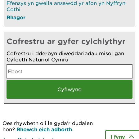
Ffensys yn gwella ansawdd yr afon yn Nyffryn
Cothi
Rhagor
Cofrestru ar gyfer cylchlythyr
Cofrestru i dderbyn diweddariadau misol gan
Cyfoeth Naturiol Cymru
Oes rhywbeth o’i le gyda’r dudalen
hon?
Rhowch eich adborth
.
I fyny