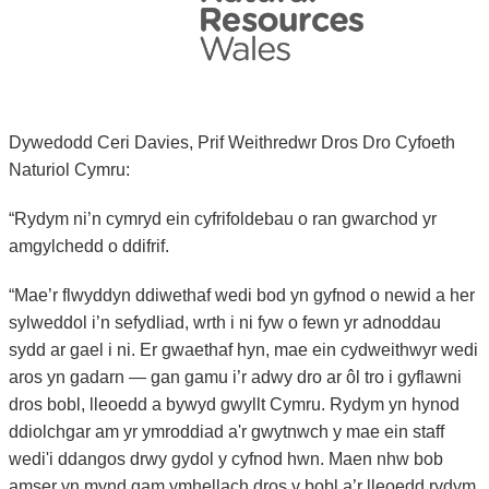
Dywedodd Ceri Davies, Prif Weithredwr Dros Dro Cyfoeth
Naturiol Cymru:
“Rydym ni’n cymryd ein cyfrifoldebau o ran gwarchod yr
amgylchedd o ddifrif.
“Mae’r flwyddyn ddiwethaf wedi bod yn gyfnod o newid a her
sylweddol i’n sefydliad, wrth i ni fyw o fewn yr adnoddau
sydd ar gael i ni. Er gwaethaf hyn, mae ein cydweithwyr wedi
aros yn gadarn — gan gamu i’r adwy dro ar ôl tro i gyflawni
dros bobl, lleoedd a bywyd gwyllt Cymru. Rydym yn hynod
ddiolchgar am yr ymroddiad a'r gwytnwch y mae ein staff
wedi'i ddangos drwy gydol y cyfnod hwn. Maen nhw bob
amser yn mynd gam ymhellach dros y bobl a’r lleoedd rydym