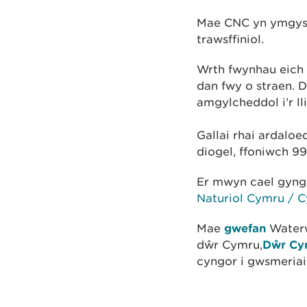
Mae CNC yn ymgysy
trawsffiniol.
Wrth fwynhau eich
dan fwy o straen.
amgylcheddol i’r l
Gallai rhai ardaloe
diogel, ffoniwch 
Er mwyn cael gyng
Naturiol Cymru / 
Mae
gwefan
Waterw
dŵr Cymru,
Dŵr Cy
cyngor i gwsmeriai