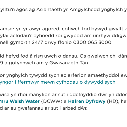
lltu’n agos ag Asiantaeth yr Amgylchedd ynghylch 
 amser yn yr awyr agored, cofiwch fod bywyd gwyllt 
 Dylai aelodau’r cyhoedd roi gwybod am unrhyw ddig
linell gymorth 24/7 drwy ffonio 0300 065 3000
.
dd hefyd fod â risg uwch o danau. Os gwelwch chi dân 
999 a gofynnwch am y Gwasanaeth Tân
.
or ynghylch tywydd sych ac arferion amaethyddol e
Cyngor i ffermwyr mewn cyfnodau o dywydd sych
ise yn rhoi manylion ar sut i ddefnyddio dŵr yn dd
mru Welsh Water
(DCWW) a
Hafren Dyfrdwy
(HD), he
d ar eu gwefannau ar sut i arbed dŵ
r.