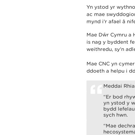
Yn ystod yr wythn
ac mae swyddogion
mynd i'r afael â ni
Mae Dŵr Cymru a H
is nag y byddent fe
weithredu, sy'n ad
Mae CNC yn cymerw
ddoeth a helpu i d
Meddai Rhia
“Er bod rhyw
yn ystod y 
bydd lefelau
sych hwn.
“Mae dechrau
hecosystemau