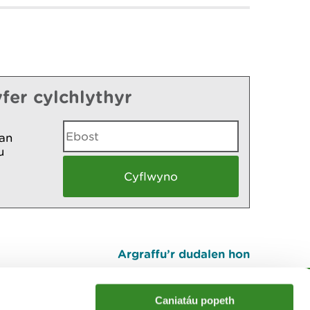
fer cylchlythyr
an
u
Argraffu’r dudalen hon
I fyny
Caniatáu popeth