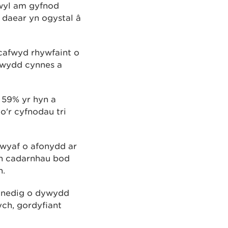
gwyl am gyfnod
 daear yn ogystal â
 cafwyd rhywfaint o
ywydd cynnes a
 59% yr hyn a
o'r cyfnodau tri
fwyaf o afonydd ar
 yn cadarnhau bod
n.
ynedig o dywydd
ch, gordyfiant