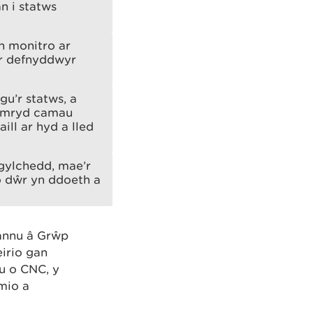
 i statws
h monitro ar
a’r defnyddwyr
gu’r statws, a
 cymryd camau
aill
ar hyd a lled
mgylchedd, mae’r
o dŵr yn ddoeth a
annu â Grŵp
irio gan
u o CNC, y
mio a