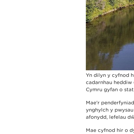
Yn dilyn y cyfnod 
cadarnhau heddiw 
Cymru gyfan o statw
Mae'r penderfyniad
ynghylch y pwysau 
afonydd, lefelau d
Mae cyfnod hir o d