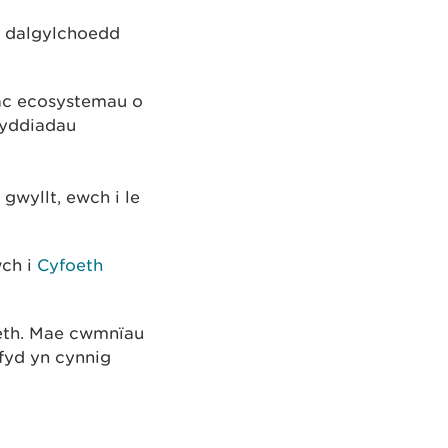
y dalgylchoedd
ac ecosystemau o
wyddiadau
gwyllt, ewch i le
wch i
Cyfoeth
oeth. Mae cwmnïau
fyd yn cynnig