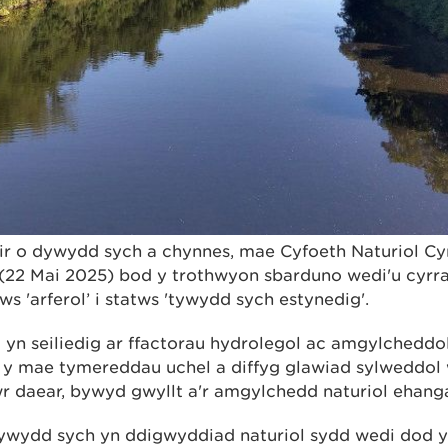
hir o dywydd sych a chynnes, mae Cyfoeth Naturiol C
(22 Mai 2025) bod y trothwyon sbarduno wedi'u cyrr
s 'arferol’ i statws 'tywydd sych estynedig'.
 yn seiliedig ar
ffactorau hydrolegol ac amgylcheddo
y mae tymereddau uchel a diffyg glawiad sylweddol w
ŵr daear, bywyd gwyllt a'r amgylchedd naturiol ehang
ywydd sych yn ddigwyddiad naturiol sydd wedi dod y