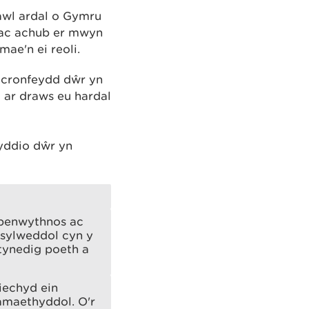
awl ardal o Gymru
 ac achub er mwyn
mae'n ei reoli.
 cronfeydd dŵr yn
u ar draws eu hardal
yddio dŵr yn
y penwythnos ac
 sylweddol cyn y
tynedig poeth a
iechyd ein
 amaethyddol. O'r