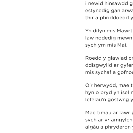
i newid hinsawdd g
estynedig gan arwa
thir a phriddoedd 
Yn dilyn mis Mawrt
law nodedig mewn 
sych ym mis Mai.
Roedd y glawiad cr
ddisgwylid ar gyfer
mis sychaf a gofn
O'r herwydd, mae t
hyn o bryd yn isel
lefelau'n gostwng y
Mae timau ar lawr
sych ar yr amgylc
algâu a phryderon 