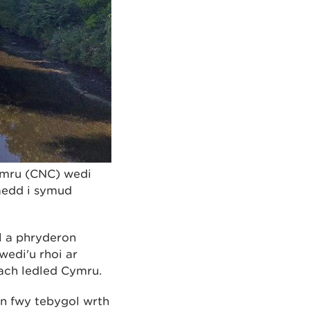
ymru (CNC) wedi
aedd i symud
l a phryderon
edi'u rhoi ar
ach ledled Cymru.
n fwy tebygol wrth