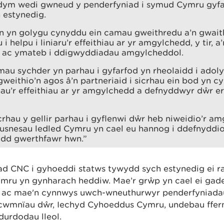
dym wedi gwneud y penderfyniad i symud Cymru gyfan
 estynedig.
yn yn golygu cynyddu ein camau gweithredu a’n gwait
u
i helpu i liniaru’r effeithiau ar yr amgylchedd, y tir, 
, ac ymateb i ddigwyddiadau amgylcheddol.
mau sychder yn parhau i gyfarfod yn rheolaidd i adoly
weithio’n agos â’n partneriaid i sicrhau ein bod yn
ihau’r effeithiau ar yr amgylchedd a defnyddwyr dŵr er
rhau y gellir parhau i gyflenwi dŵr heb niweidio’r a
usnesau ledled Cymru yn cael eu hannog i ddefnyddi
odd gwerthfawr hwn.”
ad CNC i gyhoeddi statws tywydd sych estynedig ei r
mru yn gynharach heddiw. Mae’r grŵp yn cael ei gade
 ac mae'n cynnwys
uwch-wneuthurwyr penderfyniada
wmnïau dŵr, Iechyd Cyhoeddus Cymru, undebau ffer
urdodau lleol.