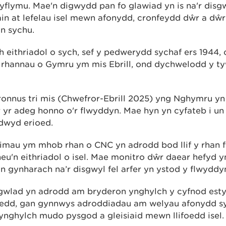
yflymu. Mae'n digwydd pan fo glawiad yn is na'r dis
in at lefelau isel mewn afonydd, cronfeydd dŵr a dŵr
yn sychu.
h eithriadol o sych, sef y pedwerydd sychaf ers 1944,
rhannau o Gymru ym mis Ebrill, ond dychwelodd y t
onnus tri mis (Chwefror-Ebrill 2025) yng Nghymru yn
 yr adeg honno o'r flwyddyn. Mae hyn yn cyfateb i un 
odwyd erioed
.
imau ym mhob rhan o CNC yn adrodd bod llif y rhan 
 neu'n eithriadol o isel. Mae monitro dŵr daear hefyd
n gynharach na’r disgwyl fel arfer yn ystod y flwyddy
 gwlad yn adrodd am bryderon ynghylch y cyfnod est
hedd, gan gynnwys adroddiadau am welyau afonydd sy
ynghylch mudo pysgod a gleisiaid mewn llifoedd isel.