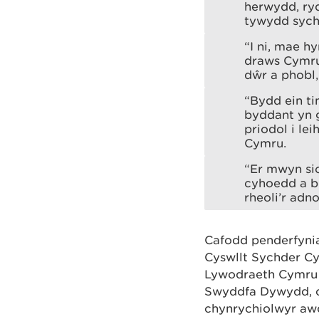
herwydd, ry
tywydd sych
“I ni, mae h
draws Cymr
dŵr a phobl
“Bydd ein ti
byddant yn g
priodol i le
Cymru.
“Er mwyn sic
cyhoedd a b
rheoli’r adn
Cafodd penderfyni
Cyswllt Sychder Cy
Lywodraeth Cymru
Swyddfa Dywydd, c
chynrychiolwyr awd