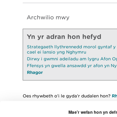
Archwilio mwy
Yn yr adran hon hefyd
Strategaeth llythrennedd morol gyntaf y
cael ei lansio yng Nghymru
Dirwy i gwmni adeiladu am lygru Afon O
Ffensys yn gwella ansawdd yr afon yn Ny
Rhagor
Oes rhywbeth o’i le gyda’r dudalen hon?
Rh
Mae'r wefan hon yn def