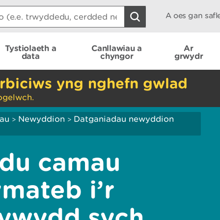
A oes gan saf
Tystiolaeth a
Canllawiau a
Ar
data
chyngor
grwydr
rbiciws yng nghefn gwlad
ogelwch.
iau
Newyddion
Datganiadau newyddion
>
>
ddu camau
ymateb i’r
dywydd sych