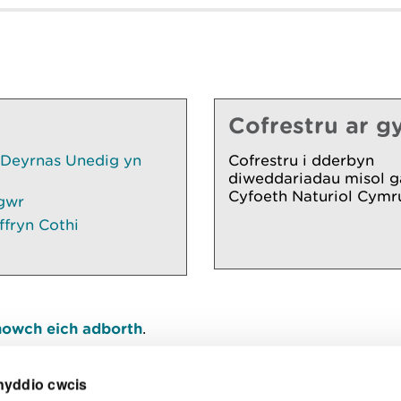
Cofrestru ar gy
 Deyrnas Unedig yn
Cofrestru i dderbyn
diweddariadau misol g
Cyfoeth Naturiol Cymr
gwr
ffryn Cothi
owch eich adborth
.
nyddio cwcis