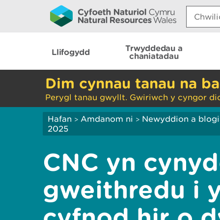
Search:
Trwyddedau a
Llifogydd
chaniatadau
Dim cynnau tanau na ba
Perygl tanau gwyllt. Gwiriwch y cyngor di
Hafan
Amdanom ni
Newyddion a blog
>
>
2025
CNC yn cyny
gweithredu i 
cyfnod hir o 