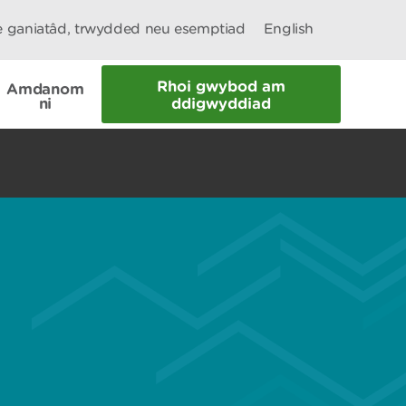
le ganiatâd, trwydded neu esemptiad
English
Rhoi gwybod am
Amdanom
ni
ddigwyddiad