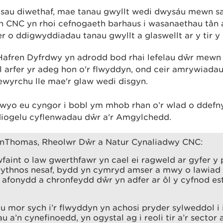
osau diwethaf, mae tanau gwyllt wedi dwysáu mewn s
 CNC yn rhoi cefnogaeth barhaus i wasanaethau tân
fer o ddigwyddiadau tanau gwyllt a glaswellt ar y tir y 
afren Dyfrdwy yn adrodd bod rhai lefelau dŵr mewn
l arfer yr adeg hon o'r flwyddyn, ond ceir amrywiada
lewyrchu lle mae'r glaw wedi disgyn.
yo eu cyngor i bobl ym mhob rhan o’r wlad o ddefn
diogelu cyflenwadau dŵr a'r Amgylchedd.
nThomas, Rheolwr Dŵr a Natur Cynaliadwy CNC:
faint o law gwerthfawr yn cael ei ragweld ar gyfer 
wythnos nesaf, bydd yn cymryd amser a mwy o lawiad
 afonydd a chronfeydd dŵr yn adfer ar ôl y cyfnod es
 mor sych i’r flwyddyn yn achosi pryder sylweddol i 
 a’n cynefinoedd, yn ogystal ag i reoli tir a’r sector