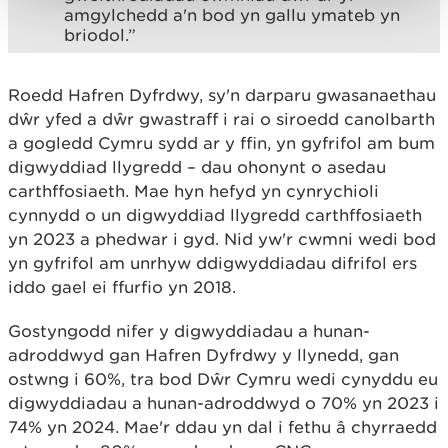
amgylchedd a'n bod yn gallu ymateb yn
briodol.”
Roedd Hafren Dyfrdwy, sy'n darparu gwasanaethau
dŵr yfed a dŵr gwastraff i rai o siroedd canolbarth
a gogledd Cymru sydd ar y ffin, yn gyfrifol am bum
digwyddiad llygredd – dau ohonynt o asedau
carthffosiaeth. Mae hyn hefyd yn cynrychioli
cynnydd o un digwyddiad llygredd carthffosiaeth
yn 2023 a phedwar i gyd. Nid yw'r cwmni wedi bod
yn gyfrifol am unrhyw ddigwyddiadau difrifol ers
iddo gael ei ffurfio yn 2018.
Gostyngodd nifer y digwyddiadau a hunan-
adroddwyd gan Hafren Dyfrdwy y llynedd, gan
ostwng i 60%, tra bod Dŵr Cymru wedi cynyddu eu
digwyddiadau a hunan-adroddwyd o 70% yn 2023 i
74% yn 2024. Mae'r ddau yn dal i fethu â chyrraedd