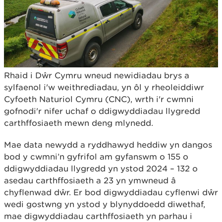
Rhaid i Dŵr Cymru wneud newidiadau brys a
sylfaenol i'w weithrediadau, yn ôl y rheoleiddiwr
Cyfoeth Naturiol Cymru (CNC), wrth i'r cwmni
gofnodi'r nifer uchaf o ddigwyddiadau llygredd
carthffosiaeth mewn deng mlynedd.
Mae data newydd a ryddhawyd heddiw yn dangos
bod y cwmni’n gyfrifol am gyfanswm o 155 o
ddigwyddiadau llygredd yn ystod 2024 – 132 o
asedau carthffosiaeth a 23 yn ymwneud â
chyflenwad dŵr. Er bod digwyddiadau cyflenwi dŵr
wedi gostwng yn ystod y blynyddoedd diwethaf,
mae digwyddiadau carthffosiaeth yn parhau i