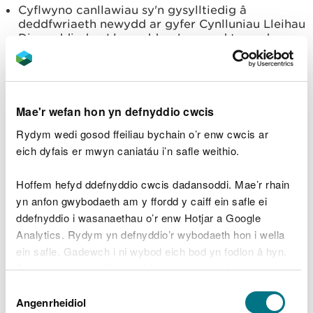
Cyflwyno canllawiau sy'n gysylltiedig â
deddfwriaeth newydd ar gyfer Cynlluniau Lleihau
Digwyddiadau Llygredd, sy'n gosod targedau
newydd i herio cwmnïau dŵr i gyflawni
gwelliannau blynyddol.
Ar y cyd ag Asiantaeth yr Amgylchedd yn Lloegr,
tynhau'r fframwaith ar gyfer asesiadau
Mae'r wefan hon yn defnyddio cwcis
perfformiad blynyddol i ddod i rym o 1 Ionawr
2026.
Rydym wedi gosod ffeiliau bychain o’r enw cwcis ar
eich dyfais er mwyn caniatáu i’n safle weithio.
Dywedodd Nadia De Longhi, Pennaeth
Rheoleiddio a Thrwyddedu o CNC:
Hoffem hefyd ddefnyddio cwcis dadansoddi. Mae’r rhain
“Rydym wedi gweld dirywiad enfawr ym
yn anfon gwybodaeth am y ffordd y caiff ein safle ei
mherfformiad Dŵr Cymru ers 2020, ac er
ddefnyddio i wasanaethau o’r enw Hotjar a Google
gwaethaf rhybuddion ac ymyriadau dro ar
Analytics. Rydym yn defnyddio’r wybodaeth hon i wella
ôl tro nid ydynt wedi gallu gwrthdroi’r
ein safle. Gadewch i ni wybod eich bod yn fodlon â hyn.
duedd bryderus hon.
Byddwn yn defnyddio cwci i gadw eich dewis.
“Mae hyn wedi ein gadael heb unrhyw
Dewis
ddewis ond mynd ar drywydd nifer o
Gellir
darllen mwy am ein cwcis
cyn i chi ddewis.
Angenrheidiol
Caniatâd
erlyniadau yn erbyn y cwmni ac mae’r