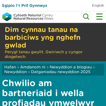
Sgipio I’r Prif Gynnwys
English
Dim cynnau tanau na
barbiciws yng nghefn
gwlad
Perygl tanau gwyllt. Gwiriwch y cyngor
diogelwch.
Hafan
Amdanom ni
Newyddion a blogiau
>
>
>
Newyddion
Datganiadau newyddion 2025
>
Chwilio am
bartneriaid i wella
profiadau ymwelwyr