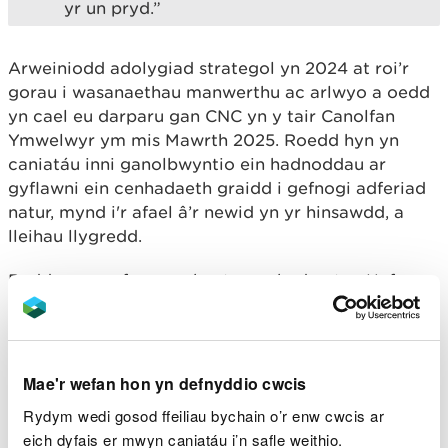
yr un pryd.”
Arweiniodd adolygiad strategol yn 2024 at roi’r
gorau i wasanaethau manwerthu ac arlwyo a oedd
yn cael eu darparu gan CNC yn y tair Canolfan
Ymwelwyr ym mis Mawrth 2025. Roedd hyn yn
caniatáu inni ganolbwyntio ein hadnoddau ar
gyflawni ein cenhadaeth graidd i gefnogi adferiad
natur, mynd i'r afael â’r newid yn yr hinsawdd, a
lleihau llygredd.
Bydd yr ymarfer marchnata yn rhedeg tan Haf
2026 er mwyn caniatáu deialog gystadleuol gan
amrywiaeth o gynigwyr posibl ac mae'n cael ei
gyflwyno mewn partneriaeth â Newmark,
ymgynghorydd eiddo tirol masnachol.
Mae'r wefan hon yn defnyddio cwcis
Rydym wedi gosod ffeiliau bychain o’r enw cwcis ar
Meddai Neil:
eich dyfais er mwyn caniatáu i’n safle weithio.