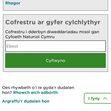
Rhagor
Cofrestru ar gyfer cylchlythyr
Cofrestru i dderbyn diweddariadau misol gan
Cyfoeth Naturiol Cymru
Oes rhywbeth o’i le gyda’r dudalen
hon?
Rhowch eich adborth
.
I fyny
Argraffu’r dudalen hon