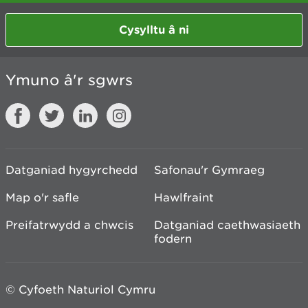
Cysylltu â ni
Ymuno â'r sgwrs
Datganiad hygyrchedd
Safonau'r Gymraeg
Map o'r safle
Hawlfraint
Preifatrwydd a chwcis
Datganiad caethwasiaeth
fodern
© Cyfoeth Naturiol Cymru