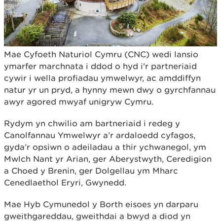
Mae Cyfoeth Naturiol Cymru (CNC) wedi lansio
ymarfer marchnata i ddod o hyd i'r partneriaid
cywir i wella profiadau ymwelwyr, ac amddiffyn
natur yr un pryd, a hynny mewn dwy o gyrchfannau
awyr agored mwyaf unigryw Cymru.
Rydym yn chwilio am bartneriaid i redeg y
Canolfannau Ymwelwyr a’r ardaloedd cyfagos,
gyda’r opsiwn o adeiladau a thir ychwanegol, ym
Mwlch Nant yr Arian, ger Aberystwyth, Ceredigion
a Choed y Brenin, ger Dolgellau ym Mharc
Cenedlaethol Eryri, Gwynedd.
Mae Hyb Cymunedol y Borth eisoes yn darparu
gweithgareddau, gweithdai a bwyd a diod yn