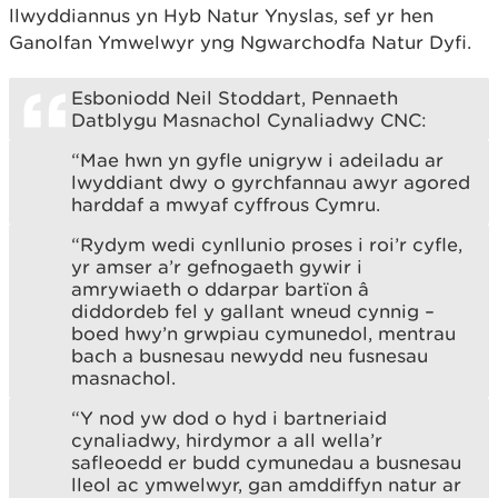
llwyddiannus yn Hyb Natur Ynyslas, sef yr hen
Ganolfan Ymwelwyr yng Ngwarchodfa Natur Dyfi.
Esboniodd Neil Stoddart, Pennaeth
Datblygu Masnachol Cynaliadwy CNC:
“Mae hwn yn gyfle unigryw i adeiladu ar
lwyddiant dwy o gyrchfannau awyr agored
harddaf a mwyaf cyffrous Cymru.
“Rydym wedi cynllunio proses i roi’r cyfle,
yr amser a’r gefnogaeth gywir i
amrywiaeth o ddarpar bartïon â
diddordeb fel y gallant wneud cynnig –
boed hwy’n grwpiau cymunedol, mentrau
bach a busnesau newydd neu fusnesau
masnachol.
“Y nod yw dod o hyd i bartneriaid
cynaliadwy, hirdymor a all wella’r
safleoedd er budd cymunedau a busnesau
lleol ac ymwelwyr, gan amddiffyn natur ar