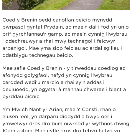
Coed y Brenin oedd canolfan beicio mynydd
bwrpasol gyntaf Prydain, ac mae'n dal i fod yn un o
brif gyrchfannau'r gamp, ac mae’n cynnig llwybrau
i ddechreuwyr a rhai mwy technegol i feicwyr
arbenigol. Mae yma siop feiciau ac ardal sgiliau i
ddatblygu technegau beicio.
Mae safle Coed y Brenin - y tirweddau coediog ac
afonydd golygfaol, hefyd yn cynnig llwybrau
cerdded wedi'u marcio a rhai sy'n addas i
deuluoedd, yn ogystal â mannau chwarae i blant a
byrddau picnic.
Ym Mwlch Nant yr Arian, mae Y Consti, rhan o
elusen leol, yn darparu diodydd a bwyd oer i
ymwelwyr dros dro bum niwrnod yr wythnos rhwng
10am a 4pm. Mae cyfle dros dro tebyg hefyd yn