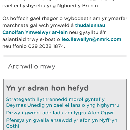
cael ei hysbysebu yng Nghoed y Brenin.
Os hoffech gael rhagor o wybodaeth am yr ymarfer
marchnata gallwch ymweld â
thudalennau
Canolfan Ymwelwyr ar-lein
neu gysylltu â’r
asiantiaid trwy e-bostio
leo.llewellyn@nmrk.com
neu ffonio 029 2038 1874.
Archwilio mwy
Yn yr adran hon hefyd
Strategaeth llythrennedd morol gyntaf y
Deyrnas Unedig yn cael ei lansio yng Nghymru
Dirwy i gwmni adeiladu am lygru Afon Ogwr
Ffensys yn gwella ansawdd yr afon yn Nyffryn
Cothi