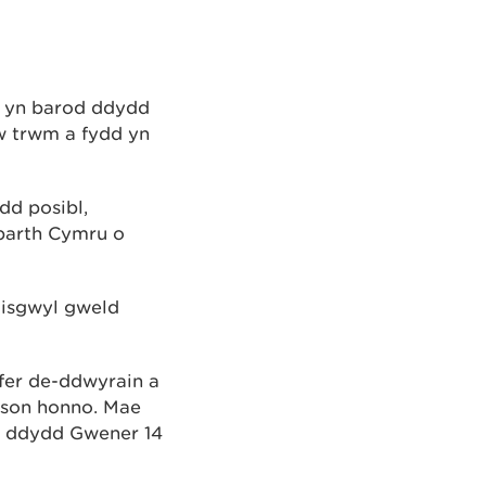
c yn barod ddydd
w trwm a fydd yn
dd posibl,
barth Cymru o
disgwyl gweld
fer de-ddwyrain a
oson honno. Mae
m ddydd Gwener 14