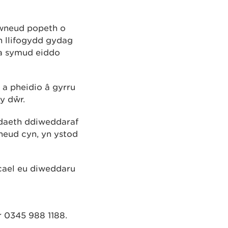
 gwneud popeth o
n llifogydd gydag
 a symud eiddo
 a pheidio â gyrru
y dŵr.
odaeth ddiweddaraf
neud cyn, yn ystod
cael eu diweddaru
r 0345 988 1188.