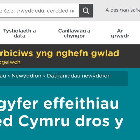
A oes gan saf
Tystiolaeth a
Canllawiau a
Ar
data
chyngor
grwydr
rbiciws yng nghefn gwlad
ogelwch.
iau
Newyddion
Datganiadau newyddion
>
>
yfer effeithiau
led Cymru dros y