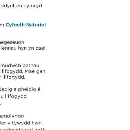
 iddynt eu cymryd
 yn
Cyfoeth Naturiol
 negeseuon
alennau hyn yn cael
ymudwch bethau
llifogydd. Mae gan
 llifogydd.
edig a pheidio â
u llifogydd
.
Rhagolygon
yfer y tywydd hwn,
h ddiweddaraf wrth