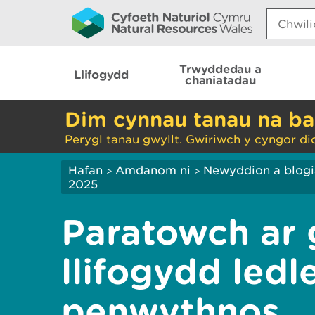
Search:
Trwyddedau a
Llifogydd
chaniatadau
Dim cynnau tanau na ba
Perygl tanau gwyllt. Gwiriwch y cyngor di
Hafan
Amdanom ni
Newyddion a blog
>
>
2025
Paratowch ar g
llifogydd led
penwythnos