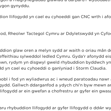
lygon gynyddu.
dion llifogydd yn cael eu cyhoeddi gan CNC wrth i a
od, Rheolwr Tactegol Cymru ar Ddyletswydd yn Cyfoe
buddion glaw oren a melyn sydd ar waith o oriau mân
ffeithiau sylweddol ledled Cymru. Gyda'r afonydd e
lawn, rydym yn disgwyl gweld rhybuddion byddwch yn
dd yn cael eu cyhoeddi o ganlyniad i Storm Claudia.
bl i fod yn wyliadwrus ac i wneud paratoadau nawr a
fogydd. Gallwch ddarganfod a ydych chi’n byw mewn 
llifogydd ar ein gwefan a chofrestru ar gyfer ein gwa
ru rhybuddion llifogydd ar gyfer llifogydd o ddŵr wy