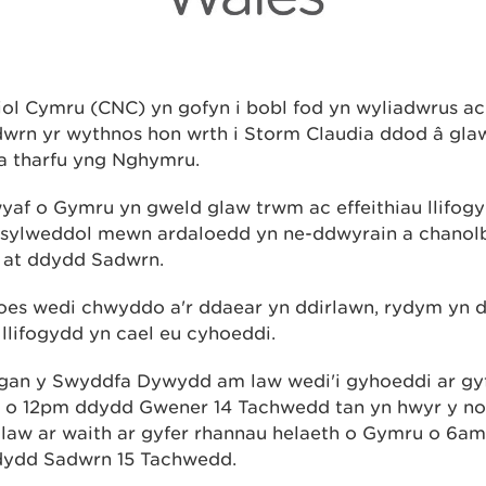
ol Cymru (CNC) yn gofyn i bobl fod yn wyliadwrus a
wrn yr wythnos hon wrth i Storm Claudia ddod â gla
 a tharfu yng Nghymru.
wyaf o Gymru yn gweld glaw trwm ac effeithiau llifogy
d sylweddol mewn ardaloedd yn ne-ddwyrain a chanol
at ddydd Sadwrn.
oes wedi chwyddo a'r ddaear yn ddirlawn, rydym yn 
llifogydd yn cael eu cyhoeddi.
gan y Swyddfa Dywydd am law wedi'i gyhoeddi ar gy
 o 12pm ddydd Gwener 14 Tachwedd tan yn hwyr y n
law ar waith ar gyfer rhannau helaeth o Gymru o 6a
dydd Sadwrn 15 Tachwedd.