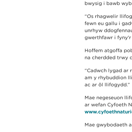
bwysig i bawb wybo
“Os rhagwelir llif
fewn eu gallu i ga
unrhyw ddogfennau
gwerthfawr i fyny'r 
Hoffem atgoffa pob
na cherdded trwy d
“Cadwch lygad ar 
am y rhybuddion ll
ac ar ôl llifogydd.”
Mae negeseuon llif
ar wefan Cyfoeth 
www.cyfoethnaturi
Mae gwybodaeth a d