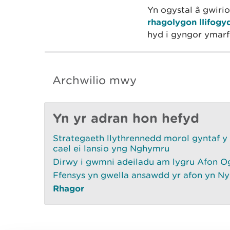
Yn ogystal â gwirio
rhagolygon llifogy
hyd i gyngor ymarfe
Archwilio mwy
Yn yr adran hon hefyd
Strategaeth llythrennedd morol gyntaf y
cael ei lansio yng Nghymru
Dirwy i gwmni adeiladu am lygru Afon O
Ffensys yn gwella ansawdd yr afon yn Ny
Rhagor