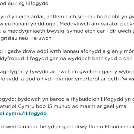
d eu risg llifogydd.
ogydd yn eich ardal, hoffem eich sicrhau bod pobl yn
dw eu hunain yn ddiogel. Meddyliwch am baratoi pecy
 a meddyginiaeth bwysig, symud eich car i dir uwch
grisiau neu i le uwch.
l i gadw draw oddi wrth lannau afonydd a glan y môr
dyfroedd llifogydd gan na wyddoch beth sydd o dan 
ragolygon y tywydd ac ewch i’n gwefan i gael y wyb
ifogydd, a dod o hyd i gyngor ymarferol ar beth i’w w
ogydd: byddwch yn barod a rhybuddion llifogydd yn 
Naturiol Cymru bob 15 munud ac maent ar gael yma
ol.cymru/llifogydd
iweddariadau hefyd ar gael drwy ffonio Floodline a