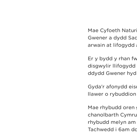
Mae Cyfoeth Naturi
Gwener a dydd Sad
arwain at lifogydd
Er y bydd y rhan f
disgwylir llifogyd
ddydd Gwener hyd 
Gyda'r afonydd eis
llawer o rybuddion 
Mae rhybudd oren 
chanolbarth Cymru
rhybudd melyn am 
Tachwedd i 6am d