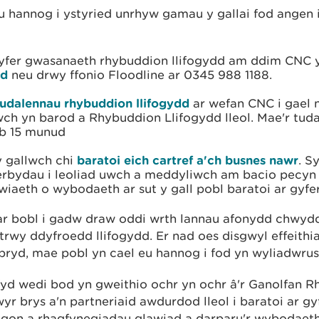
u hannog i ystyried unrhyw gamau y gallai fod angen
gyfer gwasanaeth rhybuddion llifogydd am ddim CNC
dd
neu drwy ffonio Floodline ar 0345 988 1188.
tudalennau rhybuddion llifogydd
ar wefan CNC i gael
ch yn barod a Rhybuddion Llifogydd lleol. Mae'r tud
b 15 munud
y gallwch chi
baratoi eich cartref a'ch busnes nawr
. S
rbydau i leoliad uwch a meddyliwch am bacio pecyn 
aeth o wybodaeth ar sut y gall pobl baratoi ar gyfer
r bobl i gadw draw oddi wrth lannau afonydd chwydd
rwy ddyfroedd llifogydd. Er nad oes disgwyl effeithia
 bryd, mae pobl yn cael eu hannog i fod yn wyliadwrus
yd wedi bod yn gweithio ochr yn ochr â'r Ganolfan 
yr brys a'n partneriaid awdurdod lleol i baratoi ar g
ygon a rhagfynegiadau glawiad a darparu'r wybodaet