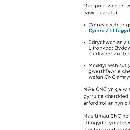
Mae pobl yn cael e
nawr i baratoi.
Cofrestrwch ar 
Cymru / Llifogy
Edrychwch ar y
Llifogydd: Byddw
eu diweddaru bo
Meddyliwch sut 
gwerthfawr a che
wefan CNC amrywi
MAe CNC yn galw a
gyrru na cherdded t
arfordirol ar hyn o
Mae timau CNC hef
Llifogydd, ymatebw
gan fonitro rhagol