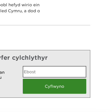
pobl hefyd wirio ein
dled Cymru, a dod o
fer cylchlythyr
an
u