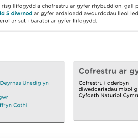
 risg llifogydd a chofrestru ar gyfer rhybuddion, gall 
dd 5 diwrnod
ar gyfer ardaloedd awdurdodau lleol le
rol ar sut i baratoi ar gyfer llifogydd.
Cofrestru ar gy
 Deyrnas Unedig yn
Cofrestru i dderbyn
diweddariadau misol g
Cyfoeth Naturiol Cymr
gwr
ffryn Cothi