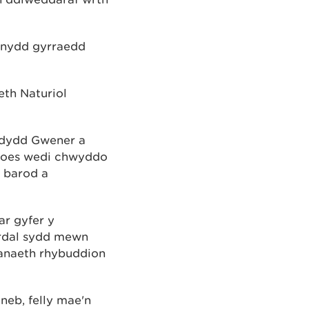
fonydd gyrraedd
th Naturiol
 ddydd Gwener a
isoes wedi chwyddo
 barod a
r gyfer y
ardal sydd mewn
sanaeth rhybuddion
neb, felly mae'n