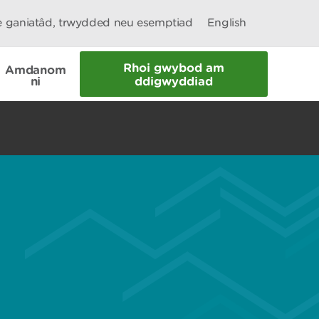
le ganiatâd, trwydded neu esemptiad
English
Rhoi gwybod am
Amdanom
ni
ddigwyddiad