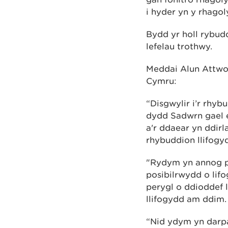
i hyder yn y rhago
Bydd yr holl rybud
lefelau trothwy.
Meddai Alun Attwo
Cymru:
“Disgwylir i’r rhy
dydd Sadwrn gael e
a'r ddaear yn ddir
rhybuddion llifogy
"Rydym yn annog po
posibilrwydd o li
perygl o ddioddef 
llifogydd am ddim.
“Nid ydym yn darpa