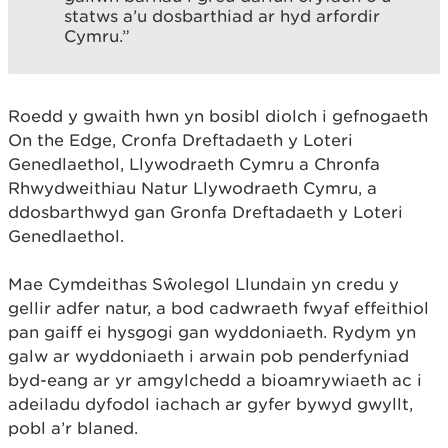
statws a’u dosbarthiad ar hyd arfordir
Cymru.”
Roedd y gwaith hwn yn bosibl diolch i gefnogaeth
On the Edge, Cronfa Dreftadaeth y Loteri
Genedlaethol, Llywodraeth Cymru a Chronfa
Rhwydweithiau Natur Llywodraeth Cymru, a
ddosbarthwyd gan Gronfa Dreftadaeth y Loteri
Genedlaethol.
Mae Cymdeithas Sŵolegol Llundain yn credu y
gellir adfer natur, a bod cadwraeth fwyaf effeithiol
pan gaiff ei hysgogi gan wyddoniaeth. Rydym yn
galw ar wyddoniaeth i arwain pob penderfyniad
byd-eang ar yr amgylchedd a bioamrywiaeth ac i
adeiladu dyfodol iachach ar gyfer bywyd gwyllt,
pobl a’r blaned.