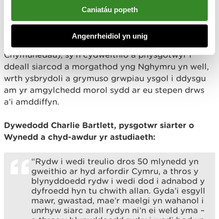
Cymru yn arwain gwaith gyda physgotwyr a
Caniatáu popeth
chymunedau Cymru i ddiogelu’r rhywogaeth, fel
rhan o waith ehangach Prosiect SIARC (Siarcod yn
Angenrheidiol yn unig
Ysbrydoli Gweithredu ac Ymchwil gyda
Chymunedau), sy’n cydweithio â physgotwyr i
ddeall siarcod a morgathod yng Nghymru yn well,
wrth ysbrydoli a grymuso grwpiau ysgol i ddysgu
am yr amgylchedd morol sydd ar eu stepen drws
a’i amddiffyn.
Dywedodd Charlie Bartlett, pysgotwr siarter o
Wynedd a chyd-awdur yr astudiaeth:
“Rydw i wedi treulio dros 50 mlynedd yn
gweithio ar hyd arfordir Cymru, a thros y
blynyddoedd rydw i wedi dod i adnabod y
dyfroedd hyn tu chwith allan. Gyda’i esgyll
mawr, gwastad, mae’r maelgi yn wahanol i
unrhyw siarc arall rydyn ni’n ei weld yma –