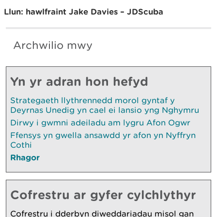
Llun: hawlfraint Jake Davies – JDScuba
Archwilio mwy
Yn yr adran hon hefyd
Strategaeth llythrennedd morol gyntaf y
Deyrnas Unedig yn cael ei lansio yng Nghymru
Dirwy i gwmni adeiladu am lygru Afon Ogwr
Ffensys yn gwella ansawdd yr afon yn Nyffryn
Cothi
Rhagor
Cofrestru ar gyfer cylchlythyr
Cofrestru i dderbyn diweddariadau misol gan