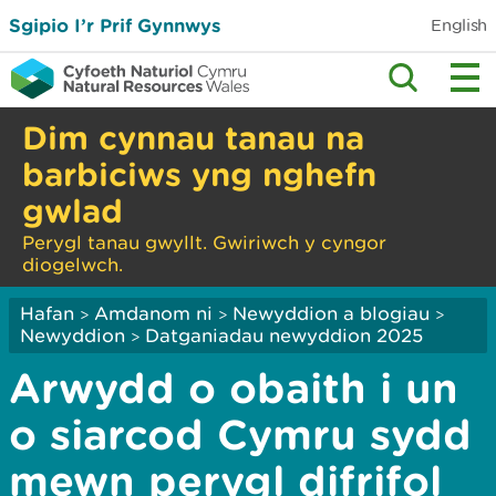
Sgipio I’r Prif Gynnwys
English
Dim cynnau tanau na
barbiciws yng nghefn
gwlad
Perygl tanau gwyllt. Gwiriwch y cyngor
diogelwch.
Hafan
Amdanom ni
Newyddion a blogiau
>
>
>
Newyddion
Datganiadau newyddion 2025
>
Arwydd o obaith i un
o siarcod Cymru sydd
mewn perygl difrifol