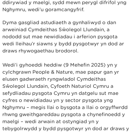
ddirywiad y maelgi, sydd mewn perygl difrifol yng
Nghymru, wedi’u goramcangyfrif.
Dyma gasgliad astudiaeth a gynhaliwyd o dan
arweiniad Cymdeithas Sŵolegol Llundain, a
nododd sut mae newidiadau i arferion pysgota
wedi lleihau’r siawns y bydd pysgotwyr yn dod ar
draws rhywogaethau brodorol.
Wedi’i gyhoeddi heddiw (9 Mehefin 2025) yn y
cylchgrawn People & Nature, mae papur gan yr
elusen gadwraeth ryngwladol Cymdeithas
Sŵolegol Llundain, Cyfoeth Naturiol Cymru a
sefydliadau pysgota Cymru yn datgelu sut mae
cyfres o newidiadau yn y sector pysgota yng
Nghymru – megis llai o bysgota a llai o orgyffwrdd
rhwng gweithgareddau pysgota a chynefinoedd y
maelgi – wedi arwain at ostyngiad yn y
tebygolrwydd y bydd pysgotwyr yn dod ar draws y