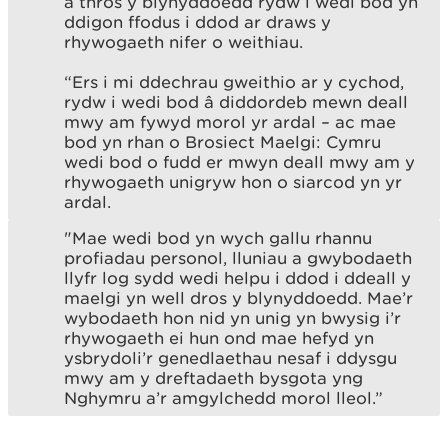
a thros y blynyddoedd rydw i wedi bod yn
ddigon ffodus i ddod ar draws y
rhywogaeth nifer o weithiau.
“Ers i mi ddechrau gweithio ar y cychod,
rydw i wedi bod â diddordeb mewn deall
mwy am fywyd morol yr ardal – ac mae
bod yn rhan o Brosiect Maelgi: Cymru
wedi bod o fudd er mwyn deall mwy am y
rhywogaeth unigryw hon o siarcod yn yr
ardal.
"Mae wedi bod yn wych gallu rhannu
profiadau personol, lluniau a gwybodaeth
llyfr log sydd wedi helpu i ddod i ddeall y
maelgi yn well dros y blynyddoedd. Mae’r
wybodaeth hon nid yn unig yn bwysig i’r
rhywogaeth ei hun ond mae hefyd yn
ysbrydoli’r genedlaethau nesaf i ddysgu
mwy am y dreftadaeth bysgota yng
Nghymru a’r amgylchedd morol lleol.”