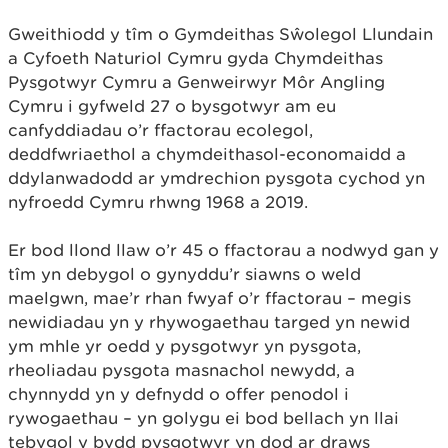
Gweithiodd y tîm o Gymdeithas Sŵolegol Llundain
a Cyfoeth Naturiol Cymru gyda Chymdeithas
Pysgotwyr Cymru a Genweirwyr Môr Angling
Cymru i gyfweld 27 o bysgotwyr am eu
canfyddiadau o’r ffactorau ecolegol,
deddfwriaethol a chymdeithasol-economaidd a
ddylanwadodd ar ymdrechion pysgota cychod yn
nyfroedd Cymru rhwng 1968 a 2019.
Er bod llond llaw o’r 45 o ffactorau a nodwyd gan y
tîm yn debygol o gynyddu’r siawns o weld
maelgwn, mae’r rhan fwyaf o’r ffactorau – megis
newidiadau yn y rhywogaethau targed yn newid
ym mhle yr oedd y pysgotwyr yn pysgota,
rheoliadau pysgota masnachol newydd, a
chynnydd yn y defnydd o offer penodol i
rywogaethau – yn golygu ei bod bellach yn llai
tebygol y bydd pysgotwyr yn dod ar draws