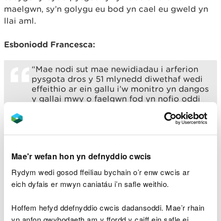
maelgwn, sy’n golygu eu bod yn cael eu gweld yn
llai aml.
Esboniodd Francesca:
“Mae nodi sut mae newidiadau i arferion
pysgota dros y 51 mlynedd diwethaf wedi
effeithio ar ein gallu i’w monitro yn dangos
y gallai mwy o faelgwn fod yn nofio oddi
ar arfordir Cymru nag a feddyliom yn
flaenorol – ond ei bod yn anoddach i ni eu
gweld. Er ei fod yn arwydd da bod llai o
faelgwn yn cael eu dal yn ddamweiniol,
mae hefyd yn golygu bod angen bellach
Mae'r wefan hon yn defnyddio cwcis
inni ddod o hyd i ffyrdd newydd o’u
monitro er mwyn creu darlun mwy cywir
Rydym wedi gosod ffeiliau bychain o’r enw cwcis ar
o’u sefyllfa.
eich dyfais er mwyn caniatáu i’n safle weithio.
"Mae’r gwaith hefyd yn tynnu sylw at y
rheswm pam bod cadwraeth yn gweithio
Hoffem hefyd ddefnyddio cwcis dadansoddi. Mae’r rhain
orau pan fyddwn yn dod â phobl ynghyd
yn anfon gwybodaeth am y ffordd y caiff ein safle ei