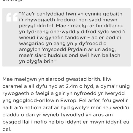
“Mae’r canfyddiad hwn yn cynnig gobaith
i’r rhywogaeth frodorol hon sydd mewn
perygl difrifol. Mae’r maelgi ar fin diflannu
yn fyd-eang oherwydd y difrod sydd wedi’i
wneud i’w gynefin tanddwr – ac er bod ei
wasgariad yn eang yn y dyfroedd o
amgylch Ynysoedd Prydain ar un adeg,
mae’r siarc hudolus ond swil hwn bellach
yn olygfa brin.”
Mae maelgwn yn siarcod gwastad brith, lliw
caramel a all dyfu hyd at 2.4m o hyd, a dyma’r unig
rywogaeth o faelgi a geir yn nyfroedd yr Iwerydd
yng ngogledd-orllewin Ewrop. Fel arfer, fe’u gwelir
naill ai’n nofio’n araf ar hyd gwely’r môr neu wedi’u
claddu o dan yr wyneb tywodlyd yn aros am
bysgod llai i nofio heibio iddynt er mwyn iddynt eu
dal.