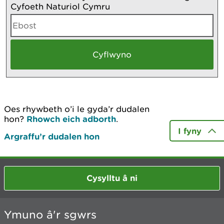
Cyfoeth Naturiol Cymru
Oes rhywbeth o’i le gyda’r dudalen
hon?
Rhowch eich adborth
.
I fyny
Argraffu’r dudalen hon
Cysylltu â ni
Ymuno â'r sgwrs