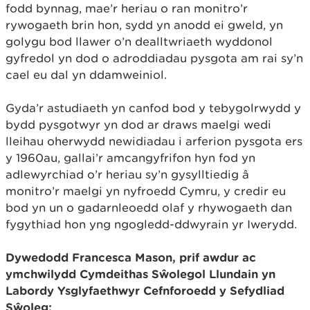
fodd bynnag, mae’r heriau o ran monitro’r
rywogaeth brin hon, sydd yn anodd ei gweld, yn
golygu bod llawer o’n dealltwriaeth wyddonol
gyfredol yn dod o adroddiadau pysgota am rai sy’n
cael eu dal yn ddamweiniol.
Gyda’r astudiaeth yn canfod bod y tebygolrwydd y
bydd pysgotwyr yn dod ar draws maelgi wedi
lleihau oherwydd newidiadau i arferion pysgota ers
y 1960au, gallai’r amcangyfrifon hyn fod yn
adlewyrchiad o’r heriau sy’n gysylltiedig â
monitro’r maelgi yn nyfroedd Cymru, y credir eu
bod yn un o gadarnleoedd olaf y rhywogaeth dan
fygythiad hon yng ngogledd-ddwyrain yr Iwerydd.
Dywedodd Francesca Mason, prif awdur ac
ymchwilydd Cymdeithas Sŵolegol Llundain yn
Labordy Ysglyfaethwyr Cefnforoedd y Sefydliad
Sŵoleg: