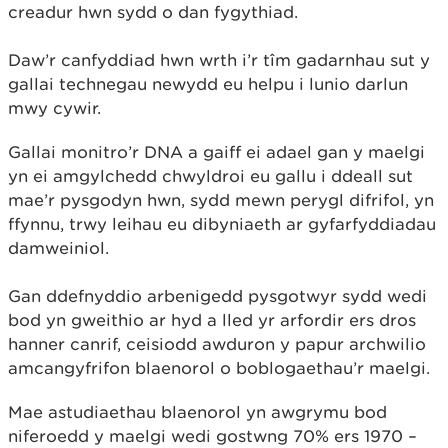
creadur hwn sydd o dan fygythiad.
Daw’r canfyddiad hwn wrth i’r tîm gadarnhau sut y
gallai technegau newydd eu helpu i lunio darlun
mwy cywir.
Gallai monitro’r DNA a gaiff ei adael gan y maelgi
yn ei amgylchedd chwyldroi eu gallu i ddeall sut
mae’r pysgodyn hwn, sydd mewn perygl difrifol, yn
ffynnu, trwy leihau eu dibyniaeth ar gyfarfyddiadau
damweiniol.
Gan ddefnyddio arbenigedd pysgotwyr sydd wedi
bod yn gweithio ar hyd a lled yr arfordir ers dros
hanner canrif, ceisiodd awduron y papur archwilio
amcangyfrifon blaenorol o boblogaethau’r maelgi.
Mae astudiaethau blaenorol yn awgrymu bod
niferoedd y maelgi wedi gostwng 70% ers 1970 –