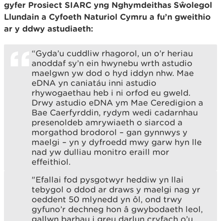
gyfer Prosiect SIARC yng Nghymdeithas Sŵolegol
Llundain a Cyfoeth Naturiol Cymru a fu’n gweithio
ar y ddwy astudiaeth:
“Gyda’u cuddliw rhagorol, un o’r heriau
anoddaf sy’n ein hwynebu wrth astudio
maelgwn yw dod o hyd iddyn nhw. Mae
eDNA yn caniatáu inni astudio
rhywogaethau heb i ni orfod eu gweld.
Drwy astudio eDNA ym Mae Ceredigion a
Bae Caerfyrddin, rydym wedi cadarnhau
presenoldeb amrywiaeth o siarcod a
morgathod brodorol – gan gynnwys y
maelgi – yn y dyfroedd mwy garw hyn lle
nad yw dulliau monitro eraill mor
effeithiol.
"Efallai fod pysgotwyr heddiw yn llai
tebygol o ddod ar draws y maelgi nag yr
oeddent 50 mlynedd yn ôl, ond trwy
gyfuno’r dechneg hon â gwybodaeth leol,
gallwn barhau i greu darlun cryfach o’u