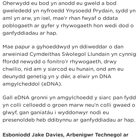
Oherwydd eu bod yn anodd eu gweld a bod
gwelededd yn nyfroedd Ynysoedd Prydain, sydd yn
aml yn arw, yn isel, mae’r rhan fwyaf o ddata
poblogaeth ar gyfer y rhywogaeth hon wedi dod o
ganfyddiadau ar hap.
Mae papur a gyhoeddwyd yn ddiweddar o dan
arweiniad Cymdeithas Sŵolegol Llundain yn cynnig
ffordd newydd o fonitro’r rhywogaeth, drwy
chwilio, nid am y siarcod eu hunain, ond am eu
deunydd genetig yn y dŵr, a elwir yn DNA
amgylcheddol (eDNA).
Gall eDNA gronni yn amgylchoedd y siarc pan fydd
yn colli celloedd o groen marw neu’n colli gwaed o
glwyf, gan ganiatáu i wyddonwyr nodi eu
presenoldeb heb ddibynnu ar ganfyddiadau ar hap.
Esboniodd Jake Davies, Arbenigwr Technegol ar