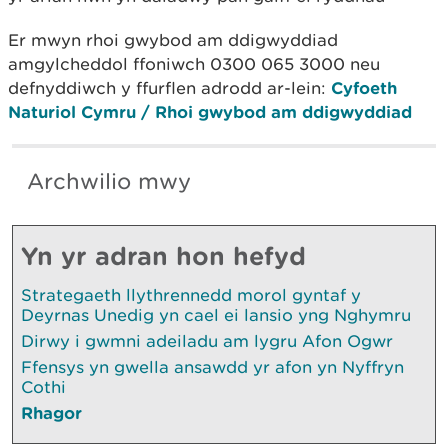
Er mwyn rhoi gwybod am ddigwyddiad
amgylcheddol ffoniwch 0300 065 3000 neu
defnyddiwch y ffurflen adrodd ar-lein:
Cyfoeth
Naturiol Cymru / Rhoi gwybod am ddigwyddiad
Archwilio mwy
Yn yr adran hon hefyd
Strategaeth llythrennedd morol gyntaf y
Deyrnas Unedig yn cael ei lansio yng Nghymru
Dirwy i gwmni adeiladu am lygru Afon Ogwr
Ffensys yn gwella ansawdd yr afon yn Nyffryn
Cothi
Rhagor