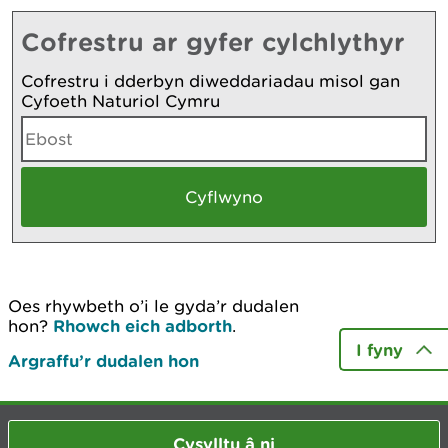
Cofrestru ar gyfer cylchlythyr
Cofrestru i dderbyn diweddariadau misol gan
Cyfoeth Naturiol Cymru
Oes rhywbeth o’i le gyda’r dudalen
hon?
Rhowch eich adborth
.
I fyny
Argraffu’r dudalen hon
Cysylltu â ni