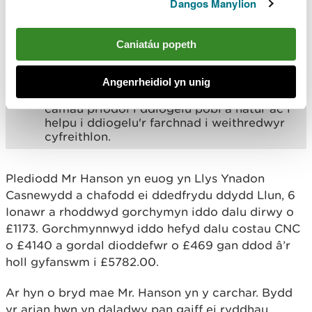
Dangos Manylion
cael ei wneud mewn ffordd nad yw'n
peryglu’r amgylchedd na iechyd pobl.
Caniatáu popeth
Rydym yn gobeithio y bydd canlyniad yr
achos hwn yn anfon neges glir ein bod yn
trin troseddau o'r math hwn yn ddifrifol
Angenrheidiol yn unig
iawn. Ni fyddwn yn oedi cyn cymryd y
camau priodol i ddiogelu pobl a natur ac i
helpu i ddiogelu'r farchnad i weithredwyr
cyfreithlon.
Plediodd Mr Hanson yn euog yn Llys Ynadon
Casnewydd a chafodd ei ddedfrydu ddydd Llun, 6
Ionawr a rhoddwyd gorchymyn iddo dalu dirwy o
£1173. Gorchmynnwyd iddo hefyd dalu costau CNC
o £4140 a gordal dioddefwr o £469 gan ddod â’r
holl gyfanswm i £5782.00.
Ar hyn o bryd mae Mr. Hanson yn y carchar. Bydd
yr arian hwn yn daladwy pan gaiff ei ryddhau