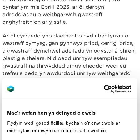
cyntaf ym mis Ebrill 2023, ar ôl derbyn
adroddiadau o weithgarwch gwastraff
anghyfreithlon ar y safle.
Ar ôl cyrraedd yno daethant o hyd i bentyrrau o
wastraff cymysg, gan gynnwys pridd, cerrig, brics,
a gwastraff dymchwel adeiladu yn ogystal â phren,
plastig a theiars. Nid oedd unrhyw esemptiadau
gwastraff na thrwydded amgylcheddol wedi eu
trefnu a oedd yn awdurdodi unrhyw weithgaredd
gwastraff ar y safle.
Cyflwynwyd hysbysiad i Mr Hanson yn mynnu bod
y gwastraff yn cael ei symud oddi yno.
Mae'r wefan hon yn defnyddio cwcis
Cafodd ei hysbysu hefyd gan swyddogion bod
Rydym wedi gosod ffeiliau bychain o’r enw cwcis ar
cadw neu gael gwared o wastraff ar dir heb
eich dyfais er mwyn caniatáu i’n safle weithio.
drwydded amgylcheddol neu esemptiad perthnasol
yn anghyfreithlon a dywedwyd wrtho nad oedd