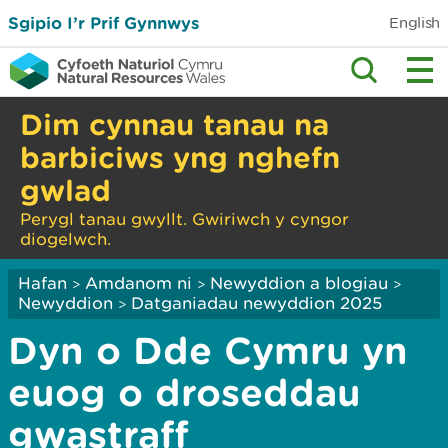
Sgipio I’r Prif Gynnwys
English
Dim cynnau tanau na
barbiciws yng nghefn
gwlad
Perygl tanau gwyllt. Gwiriwch y cyngor
diogelwch.
Hafan
Amdanom ni
Newyddion a blogiau
>
>
>
Newyddion
Datganiadau newyddion 2025
>
Dyn o Dde Cymru yn
euog o droseddau
gwastraff