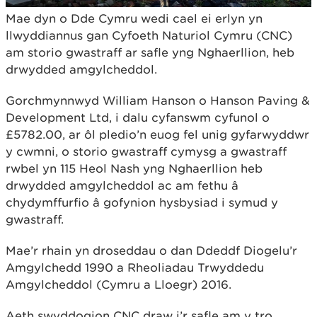
Mae dyn o Dde Cymru wedi cael ei erlyn yn
llwyddiannus gan Cyfoeth Naturiol Cymru (CNC)
am storio gwastraff ar safle yng Nghaerllion, heb
drwydded amgylcheddol.
Gorchmynnwyd William Hanson o Hanson Paving &
Development Ltd, i dalu cyfanswm cyfunol o
£5782.00, ar ôl pledio’n euog fel unig gyfarwyddwr
y cwmni, o storio gwastraff cymysg a gwastraff
rwbel yn 115 Heol Nash yng Nghaerllion heb
drwydded amgylcheddol ac am fethu â
chydymffurfio â gofynion hysbysiad i symud y
gwastraff.
Mae’r rhain yn droseddau o dan Ddeddf Diogelu’r
Amgylchedd 1990 a Rheoliadau Trwyddedu
Amgylcheddol (Cymru a Lloegr) 2016.
Aeth swyddogion CNC draw i’r safle am y tro