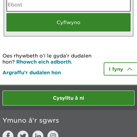
Oes rhywbeth o’i le gyda’r dudalen
hon?
Rhowch eich adborth
.
I fyny
Argraffu’r dudalen hon
Cysylltu â ni
Ymuno â'r sgwrs