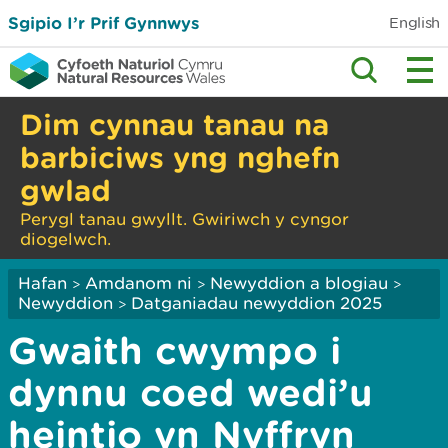
Sgipio I’r Prif Gynnwys
English
Dim cynnau tanau na
barbiciws yng nghefn
gwlad
Perygl tanau gwyllt. Gwiriwch y cyngor
diogelwch.
Hafan
Amdanom ni
Newyddion a blogiau
>
>
>
Newyddion
Datganiadau newyddion 2025
>
Gwaith cwympo i
dynnu coed wedi’u
heintio yn Nyffryn