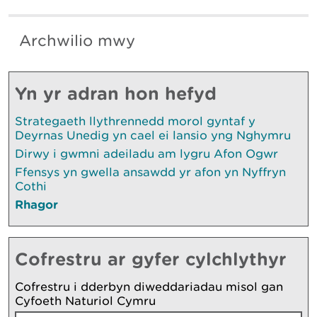
Archwilio mwy
Yn yr adran hon hefyd
Strategaeth llythrennedd morol gyntaf y
Deyrnas Unedig yn cael ei lansio yng Nghymru
Dirwy i gwmni adeiladu am lygru Afon Ogwr
Ffensys yn gwella ansawdd yr afon yn Nyffryn
Cothi
Rhagor
Cofrestru ar gyfer cylchlythyr
Cofrestru i dderbyn diweddariadau misol gan
Cyfoeth Naturiol Cymru