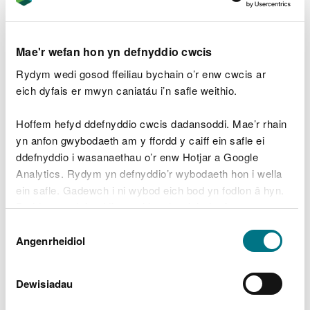
bresenoldeb unrhyw rywogaethau a warchodir a'u
cynefin, yn ogystal ag unrhyw effeithiau arnynt.
Mae'r wefan hon yn defnyddio cwcis
Meddai Kath McNulty, Arweinydd Tîm
Rydym wedi gosod ffeiliau bychain o’r enw cwcis ar
Gweithrediadau Coedwig CNC yng Ngogledd
eich dyfais er mwyn caniatáu i’n safle weithio.
Orllewin Cymru:
Hoffem hefyd ddefnyddio cwcis dadansoddi. Mae’r rhain
“Er mwyn cydymffurfio â'r hysbysiad, bydd
yn anfon gwybodaeth am y ffordd y caiff ein safle ei
angen cael gwared ar y coed er mwyn
lleihau lledaeniad clefyd y llarwydd.
ddefnyddio i wasanaethau o’r enw Hotjar a Google
Analytics. Rydym yn defnyddio’r wybodaeth hon i wella
"Oherwydd bod y safle ar lethr serth, mae
ein safle. Gadewch i ni wybod eich bod yn fodlon â hyn.
angen rheoli mynediad ar gyfer y gwaith
Byddwn yn defnyddio cwci i gadw eich dewis.
er mwyn cadw pawb yn ddiogel a gallai
olygu cau hawl tramwy cyhoeddus dros
Dewis
dro.
Gellir
darllen mwy am ein cwcis
cyn i chi ddewis.
Angenrheidiol
Caniatâd
"Byddwn yn ymdrechu i leihau'r effaith ar
y gymuned leol lle bynnag y bo modd ac
Dewisiadau
ni fydd unrhyw weithrediadau coedwig yn
digwydd ar benwythnosau.