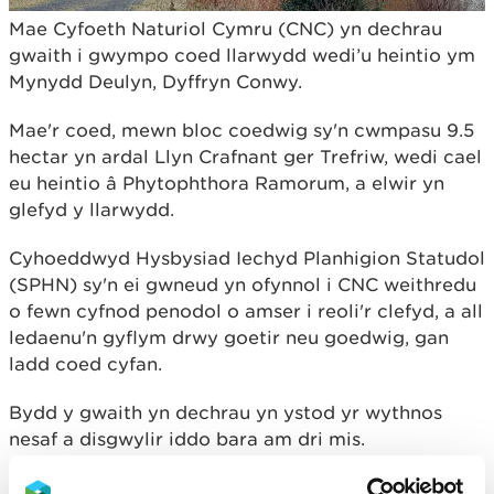
Mae Cyfoeth Naturiol Cymru (CNC) yn dechrau
gwaith i gwympo coed llarwydd wedi’u heintio ym
Mynydd Deulyn, Dyffryn Conwy.
Mae'r coed, mewn bloc coedwig sy'n cwmpasu 9.5
hectar yn ardal Llyn Crafnant ger Trefriw, wedi cael
eu heintio â Phytophthora Ramorum, a elwir yn
glefyd y llarwydd.
Cyhoeddwyd Hysbysiad Iechyd Planhigion Statudol
(SPHN) sy'n ei gwneud yn ofynnol i CNC weithredu
o fewn cyfnod penodol o amser i reoli'r clefyd, a all
ledaenu'n gyflym drwy goetir neu goedwig, gan
ladd coed cyfan.
Bydd y gwaith yn dechrau yn ystod yr wythnos
nesaf a disgwylir iddo bara am dri mis.
Bydd y gwaith cynaeafu yn rhoi ystyriaeth lawn i