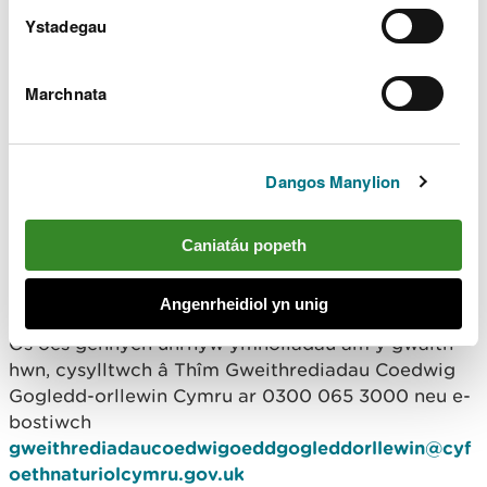
Ystadegau
"Ein blaenoriaeth yw cadw pawb yn
ddiogel a gofynnwn i aelodau'r cyhoedd
ddilyn unrhyw arwyddion sydd mewn lle
yn ystod y gwaith.
Marchnata
"Hoffem ddiolch i bawb ymlaen llaw am eu
cydweithrediad."
Dangos Manylion
Bydd mynedfeydd preswyl, amaethyddol ac i
drydydd partïon yn parhau i fod ar agor bob amser
Caniatáu popeth
ond efallai y bydd rhywfaint o oedi tra bod lorïau’n
codi pren.
Angenrheidiol yn unig
Os oes gennych unrhyw ymholiadau am y gwaith
hwn, cysylltwch â Thîm Gweithrediadau Coedwig
Gogledd-orllewin Cymru ar 0300 065 3000 neu e-
bostiwch
gweithrediadaucoedwigoeddgogleddorllewin@cyf
oethnaturiolcymru.gov.uk