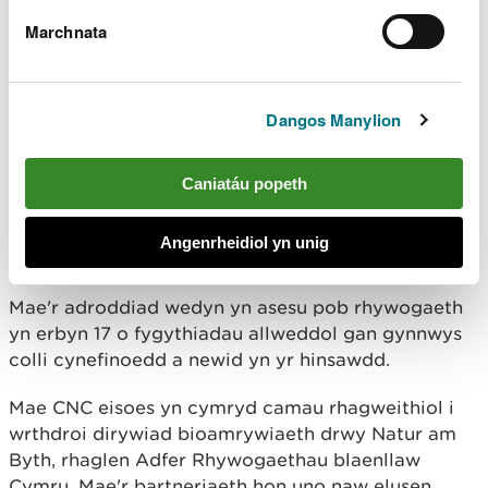
eisoes ar safleoedd gwarchodedig, mae
Marchnata
gennym y fframwaith i weithredu."
Dangos Manylion
Mae'r adroddiad yn categoreiddio pob rhywogaeth
yn ôl pam ei bod yn cael ei hystyried mewn perygl
- boed hynny oherwydd dirywiad, prinder naturiol,
Caniatáu popeth
tan-gofnodi, bod ar gyrion ei amrediad, neu fod yn
rhywogaeth sydd wedi lledaenu i Gymru yn
Angenrheidiol yn unig
ddiweddar.
Mae'r adroddiad wedyn yn asesu pob rhywogaeth
yn erbyn 17 o fygythiadau allweddol gan gynnwys
colli cynefinoedd a newid yn yr hinsawdd.
Mae CNC eisoes yn cymryd camau rhagweithiol i
wrthdroi dirywiad bioamrywiaeth drwy Natur am
Byth, rhaglen Adfer Rhywogaethau blaenllaw
Cymru. Mae'r bartneriaeth hon uno naw elusen