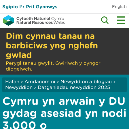
Sgipio I’r Prif Gynnwys
English
Dim cynnau tanau na
barbiciws yng nghefn
gwlad
Perygl tanau gwyllt. Gwiriwch y cyngor
diogelwch.
Hafan
Amdanom ni
Newyddion a blogiau
>
>
>
Newyddion
Datganiadau newyddion 2025
>
Cymru yn arwain y DU
gydag asesiad yn nodi
3,000 o