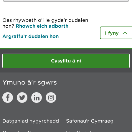
Oes rhywbeth o’i le gyda’r dudalen
hon?
Rhowch eich adborth
.
I fyny
Argraffu’r dudalen hon
Cysylltu â ni
Ymuno â'r sgwrs
Datganiad hygyrchedd
Safonau'r Gymraeg