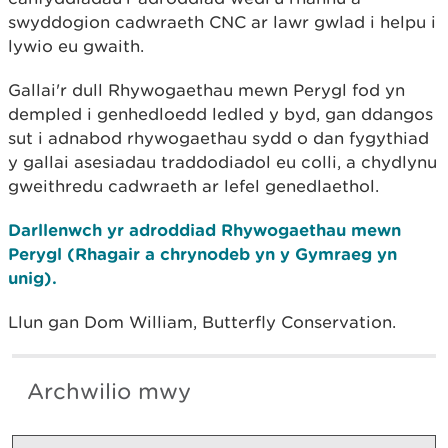
swyddogion cadwraeth CNC ar lawr gwlad i helpu i
lywio eu gwaith.
Gallai'r dull Rhywogaethau mewn Perygl fod yn
dempled i genhedloedd ledled y byd, gan ddangos
sut i adnabod rhywogaethau sydd o dan fygythiad
y gallai asesiadau traddodiadol eu colli, a chydlynu
gweithredu cadwraeth ar lefel genedlaethol.
Darllenwch yr adroddiad Rhywogaethau mewn
Perygl (Rhagair a chrynodeb yn y Gymraeg yn
unig).
Llun gan Dom William, Butterfly Conservation.
Archwilio mwy