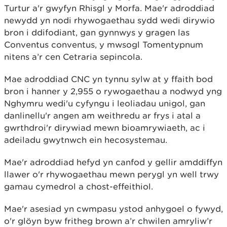
Turtur a'r gwyfyn Rhisgl y Morfa. Mae'r adroddiad
newydd yn nodi rhywogaethau sydd wedi dirywio
bron i ddifodiant, gan gynnwys y gragen las
Conventus conventus, y mwsogl Tomentypnum
nitens a’r cen Cetraria sepincola.
Mae adroddiad CNC yn tynnu sylw at y ffaith bod
bron i hanner y 2,955 o rywogaethau a nodwyd yng
Nghymru wedi'u cyfyngu i leoliadau unigol, gan
danlinellu'r angen am weithredu ar frys i atal a
gwrthdroi'r dirywiad mewn bioamrywiaeth, ac i
adeiladu gwytnwch ein hecosystemau.
Mae'r adroddiad hefyd yn canfod y gellir amddiffyn
llawer o'r rhywogaethau mewn perygl yn well trwy
gamau cymedrol a chost-effeithiol.
Mae'r asesiad yn cwmpasu ystod anhygoel o fywyd,
o'r glöyn byw fritheg brown a’r chwilen amryliw’r