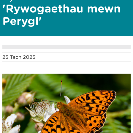
'Rywogaethau mewn
Perygl'
25 Tach 2025