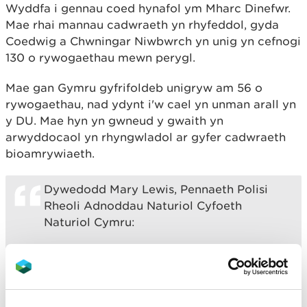
Wyddfa i gennau coed hynafol ym Mharc Dinefwr.
Mae rhai mannau cadwraeth yn rhyfeddol, gyda
Coedwig a Chwningar Niwbwrch yn unig yn cefnogi
130 o rywogaethau mewn perygl.
Mae gan Gymru gyfrifoldeb unigryw am 56 o
rywogaethau, nad ydynt i'w cael yn unman arall yn
y DU. Mae hyn yn gwneud y gwaith yn
arwyddocaol yn rhyngwladol ar gyfer cadwraeth
bioamrywiaeth.
Dywedodd Mary Lewis, Pennaeth Polisi
Rheoli Adnoddau Naturiol Cyfoeth
Naturiol Cymru:
"Mae'r adroddiad hwn yn ei gwneud hi'n
glir nad ydym yn unig 'mewn perygl' o
weld rhywogaethau yn diflannu yng
Nghymru, mae eisoes yn digwydd. Fel