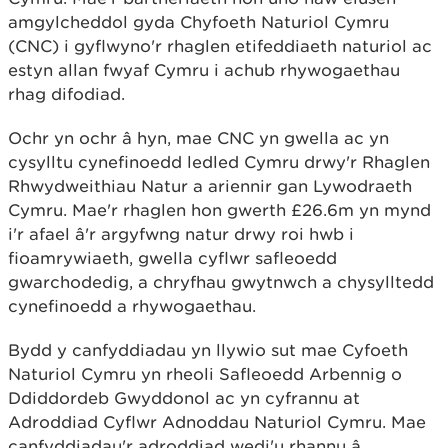
amgylcheddol gyda Chyfoeth Naturiol Cymru
(CNC) i gyflwyno'r rhaglen etifeddiaeth naturiol ac
estyn allan fwyaf Cymru i achub rhywogaethau
rhag difodiad.
Ochr yn ochr â hyn, mae CNC yn gwella ac yn
cysylltu cynefinoedd ledled Cymru drwy'r Rhaglen
Rhwydweithiau Natur a ariennir gan Lywodraeth
Cymru. Mae'r rhaglen hon gwerth £26.6m yn mynd
i'r afael â'r argyfwng natur drwy roi hwb i
fioamrywiaeth, gwella cyflwr safleoedd
gwarchodedig, a chryfhau gwytnwch a chysylltedd
cynefinoedd a rhywogaethau.
Bydd y canfyddiadau yn llywio sut mae Cyfoeth
Naturiol Cymru yn rheoli Safleoedd Arbennig o
Ddiddordeb Gwyddonol ac yn cyfrannu at
Adroddiad Cyflwr Adnoddau Naturiol Cymru. Mae
canfyddiadau'r adroddiad wedi'u rhannu â