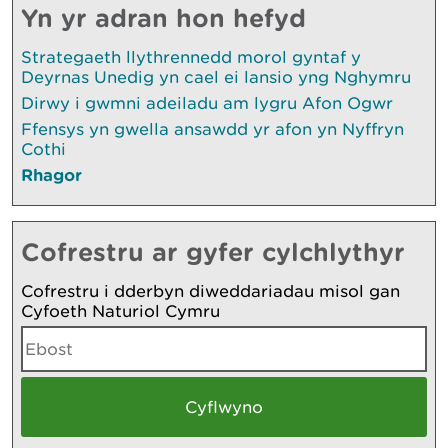
Yn yr adran hon hefyd
Strategaeth llythrennedd morol gyntaf y
Deyrnas Unedig yn cael ei lansio yng Nghymru
Dirwy i gwmni adeiladu am lygru Afon Ogwr
Ffensys yn gwella ansawdd yr afon yn Nyffryn
Cothi
Rhagor
Cofrestru ar gyfer cylchlythyr
Cofrestru i dderbyn diweddariadau misol gan
Cyfoeth Naturiol Cymru