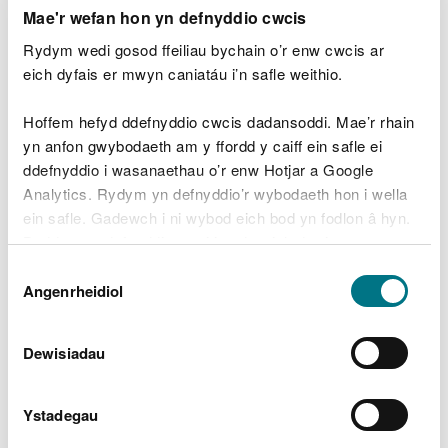
Mae'r wefan hon yn defnyddio cwcis
gwlad, mae angen i ni gymryd y bygythiad
o ddifrif.
Rydym wedi gosod ffeiliau bychain o’r enw cwcis ar
eich dyfais er mwyn caniatáu i’n safle weithio.
"Er gwaethaf y realiti anodd hwn, mae'n
galonogol bod modd gwneud llawer i
Hoffem hefyd ddefnyddio cwcis dadansoddi. Mae’r rhain
amddiffyn y rhywogaethau hyn trwy
yn anfon gwybodaeth am y ffordd y caiff ein safle ei
fuddsoddi cymedrol a gwneud newidiadau
ddefnyddio i wasanaethau o’r enw Hotjar a Google
cymharol fach i'r ffordd yr ydym yn rheoli
Analytics. Rydym yn defnyddio’r wybodaeth hon i wella
ein tirweddau.
ein safle. Gadewch i ni wybod eich bod yn fodlon â hyn.
Byddwn yn defnyddio cwci i gadw eich dewis.
"Mae'r newidiadau yma’n aml yn ymwneud
Dewis
ag addasu pan fydd llystyfiant yn cael ei
Gellir
darllen mwy am ein cwcis
cyn i chi ddewis.
Angenrheidiol
Caniatâd
dorri, rheoli twf llystyfiant diangen, neu
wneud yn siŵr bod y patrymau pori cywir
yn eu lle. Mae'r adroddiad Rhywogaethau
Dewisiadau
mewn Perygl yn rhoi'r fframwaith i ni
wneud y newidiadau hynny.
Ystadegau
"Gyda thri chwarter y rhywogaethau hyn