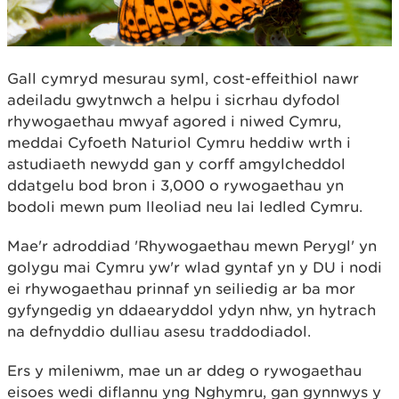
Gall cymryd mesurau syml, cost-effeithiol nawr
adeiladu gwytnwch a helpu i sicrhau dyfodol
rhywogaethau mwyaf agored i niwed Cymru,
meddai Cyfoeth Naturiol Cymru heddiw wrth i
astudiaeth newydd gan y corff amgylcheddol
ddatgelu bod bron i 3,000 o rywogaethau yn
bodoli mewn pum lleoliad neu lai ledled Cymru.
Mae'r adroddiad 'Rhywogaethau mewn Perygl' yn
golygu mai Cymru yw'r wlad gyntaf yn y DU i nodi
ei rhywogaethau prinnaf yn seiliedig ar ba mor
gyfyngedig yn ddaearyddol ydyn nhw, yn hytrach
na defnyddio dulliau asesu traddodiadol.
Ers y mileniwm, mae un ar ddeg o rywogaethau
eisoes wedi diflannu yng Nghymru, gan gynnwys y