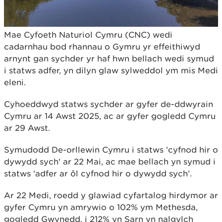
Mae Cyfoeth Naturiol Cymru (CNC) wedi
cadarnhau bod rhannau o Gymru yr effeithiwyd
arnynt gan sychder yr haf hwn bellach wedi symud
i statws adfer, yn dilyn glaw sylweddol ym mis Medi
eleni.
Cyhoeddwyd statws sychder ar gyfer de-ddwyrain
Cymru ar 14 Awst 2025, ac ar gyfer gogledd Cymru
ar 29 Awst.
Symudodd De-orllewin Cymru i statws 'cyfnod hir o
dywydd sych' ar 22 Mai, ac mae bellach yn symud i
statws 'adfer ar ôl cyfnod hir o dywydd sych’.
Ar 22 Medi, roedd y glawiad cyfartalog hirdymor ar
gyfer Cymru yn amrywio o 102% ym Methesda,
gogledd Gwynedd, i 212% yn Sarn yn nalgylch