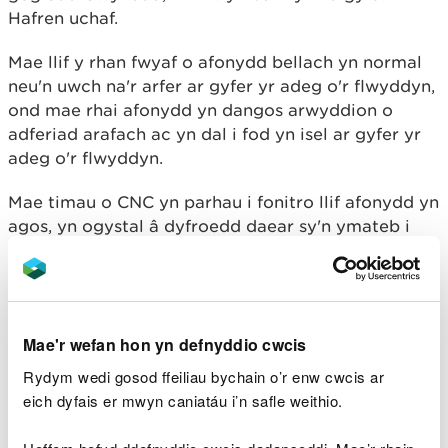
Hafren uchaf.
Mae llif y rhan fwyaf o afonydd bellach yn normal
neu'n uwch na'r arfer ar gyfer yr adeg o'r flwyddyn,
ond mae rhai afonydd yn dangos arwyddion o
adferiad arafach ac yn dal i fod yn isel ar gyfer yr
adeg o'r flwyddyn.
Mae timau o CNC yn parhau i fonitro llif afonydd yn
agos, yn ogystal â dyfroedd daear sy'n ymateb i
law yn arafach. Mae dyfroedd daear yn parhau i fod
yn bryder parhaus, gyda rhai yn dal i fod yn
eithriadol o isel am yr adeg o'r flwyddyn.
Mae'r wefan hon yn defnyddio cwcis
Dywedodd Dr Rhian Thomas, Rheolwr Dŵr
a Natur Cynaliadwy yn CNC:
Rydym wedi gosod ffeiliau bychain o’r enw cwcis ar
eich dyfais er mwyn caniatáu i’n safle weithio.
“Wrth i ni agosáu at yr hydref, mae ein
timau ar lawr gwlad yn dweud bod
arwyddion cadarnhaol bod yr amgylchedd