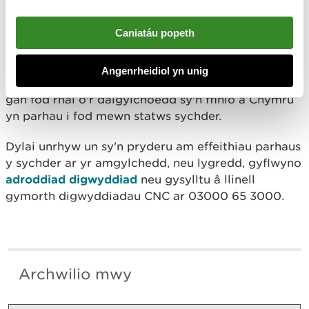
rhagolygon ac iechyd afonydd, dyfroedd
daear, cynefinoedd a bywyd gwyllt.”
Caniatáu popeth
Bydd Cyfoeth Naturiol Cymru yn parhau mewn
Angenrheidiol yn unig
cysylltiad ag Asiantaeth yr Amgylchedd yn Lloegr,
gan fod rhai o'r dalgylchoedd sy'n ffinio â Chymru
yn parhau i fod mewn statws sychder.
Dylai unrhyw un sy'n pryderu am effeithiau parhaus
y sychder ar yr amgylchedd, neu lygredd, gyflwyno
adroddiad digwyddiad
neu gysylltu â llinell
gymorth digwyddiadau CNC ar 03000 65 3000.
Archwilio mwy