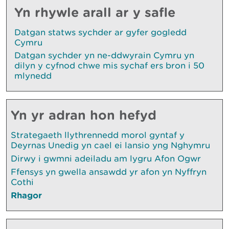
Yn rhywle arall ar y safle
Datgan statws sychder ar gyfer gogledd
Cymru
Datgan sychder yn ne-ddwyrain Cymru yn
dilyn y cyfnod chwe mis sychaf ers bron i 50
mlynedd
Yn yr adran hon hefyd
Strategaeth llythrennedd morol gyntaf y
Deyrnas Unedig yn cael ei lansio yng Nghymru
Dirwy i gwmni adeiladu am lygru Afon Ogwr
Ffensys yn gwella ansawdd yr afon yn Nyffryn
Cothi
Rhagor