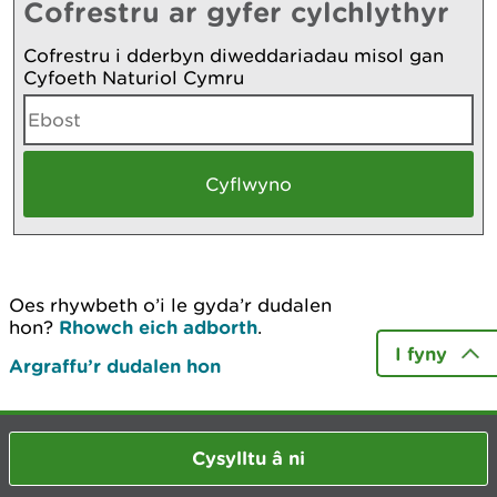
Cofrestru ar gyfer cylchlythyr
Cofrestru i dderbyn diweddariadau misol gan
Cyfoeth Naturiol Cymru
Oes rhywbeth o’i le gyda’r dudalen
hon?
Rhowch eich adborth
.
I fyny
Argraffu’r dudalen hon
Cysylltu â ni