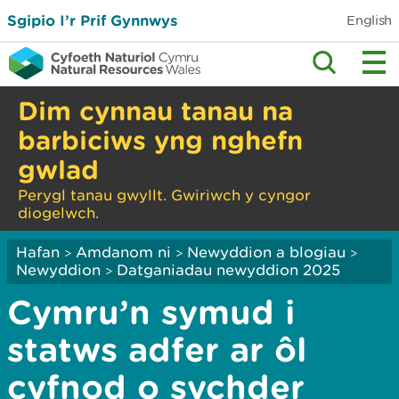
Sgipio I’r Prif Gynnwys
English
Dim cynnau tanau na
barbiciws yng nghefn
gwlad
Perygl tanau gwyllt. Gwiriwch y cyngor
diogelwch.
Hafan
Amdanom ni
Newyddion a blogiau
>
>
>
Newyddion
Datganiadau newyddion 2025
>
Cymru’n symud i
statws adfer ar ôl
cyfnod o sychder