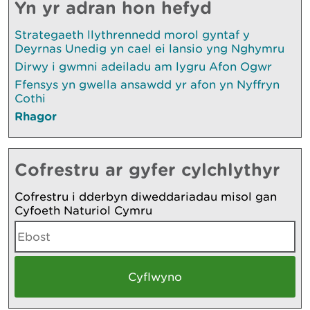
Yn yr adran hon hefyd
Strategaeth llythrennedd morol gyntaf y
Deyrnas Unedig yn cael ei lansio yng Nghymru
Dirwy i gwmni adeiladu am lygru Afon Ogwr
Ffensys yn gwella ansawdd yr afon yn Nyffryn
Cothi
Rhagor
Cofrestru ar gyfer cylchlythyr
Cofrestru i dderbyn diweddariadau misol gan
Cyfoeth Naturiol Cymru