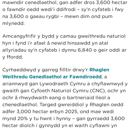
mawndir cenedlaethol, gan adfer dros 3,600 hectar
o fawndir oedd wedi’i ddifrodi – sy’n cyfateb i fwy
na 3,600 o gaeau rygbi – mewn dim ond pum
mlynedd.
Amcangyfrifir y bydd y camau gweithredu naturiol
hyn i fynd i’r afael â newid hinsawdd yn atal
allyriadau sy'n cyfateb i dynnu 6,840 o geir oddi ar
y ffordd.
Cyrhaeddwyd y garreg filltir drwy’r
Rhaglen
Weithredu Genedlaethol ar Fawndiroedd
, a
ariannwyd gan Lywodraeth Cymru a chyflawnwyd y
gwaith gan Cyfoeth Naturiol Cymru (CNC), ochr yn
ochr â rhwydwaith eang o bartneriaid lleol a
chenedlaethol. Targed gwreiddiol y Rhaglen oedd
adfer 3,000 hectar erbyn 2025, ond mae wedi
mynd 20% y tu hwnt i hynny – gan gyrraedd 3,600
hectar diolch i gynnydd yn ei waith cyflawni yn