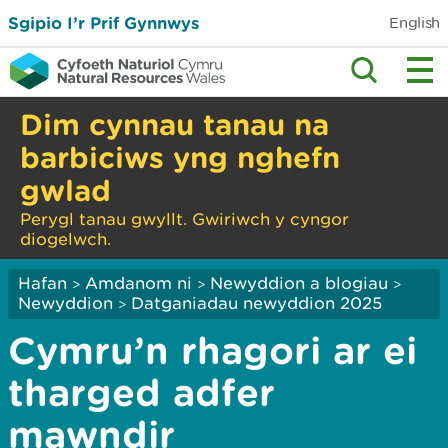
Sgipio I’r Prif Gynnwys
English
Dim cynnau tanau na
barbiciws yng nghefn
gwlad
Perygl tanau gwyllt. Gwiriwch y cyngor
diogelwch.
Hafan
Amdanom ni
Newyddion a blogiau
>
>
>
Newyddion
Datganiadau newyddion 2025
>
Cymru’n rhagori ar ei
tharged adfer
mawndir