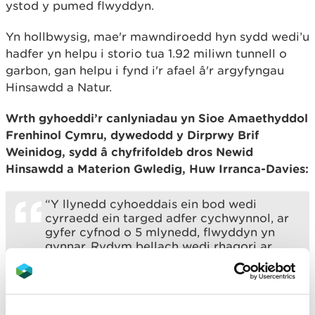
ystod y pumed flwyddyn.
Yn hollbwysig, mae'r mawndiroedd hyn sydd wedi’u
hadfer yn helpu i storio tua 1.92 miliwn tunnell o
garbon, gan helpu i fynd i'r afael â'r argyfyngau
Hinsawdd a Natur.
Wrth gyhoeddi’r canlyniadau yn Sioe Amaethyddol
Frenhinol Cymru, dywedodd y Dirprwy Brif
Weinidog, sydd â chyfrifoldeb dros Newid
Hinsawdd a Materion Gwledig, Huw Irranca-Davies:
“Y llynedd cyhoeddais ein bod wedi
cyrraedd ein targed adfer cychwynnol, ar
gyfer cyfnod o 5 mlynedd, flwyddyn yn
gynnar. Rydym bellach wedi rhagori ar
hynny drwy adfer cyfanswm o 3,600ha
dros bum mlynedd gyntaf y Rhaglen.
Hoffwn ddiolch i'r Rhaglen Weithredu
Genedlaethol ar Fawndiroedd ac yn