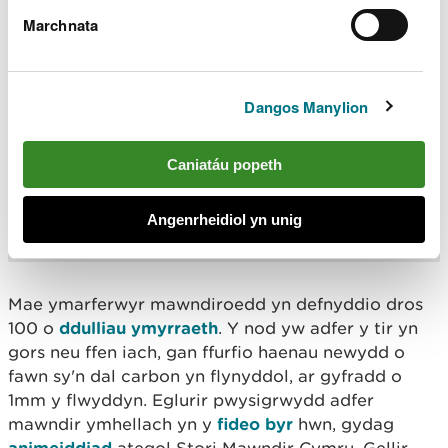
erbyn newid hinsawdd – ond dim ond pan
Marchnata
maen nhw’n iach. Ar hyn o bryd, mae tua
90% o fawndiroedd Cymru wedi'u difrodi,
gan ollwng carbon yn lle ei storio. Dyna
pam mae'r gwaith adfer hwn yn bwysig.
Dangos Manylion
“Mewn dim ond pum mlynedd, rydym wedi
helpu dros 3,600 hectar i ddechrau eu
hadferiad – gan ddod â’r tirweddau hyn yn
Caniatáu popeth
ôl yn fyw fel y gallant storio carbon,
cynnal bywyd gwyllt, a dal dŵr yn fwy
Angenrheidiol yn unig
effeithiol. Mae'r enillion i'r hinsawdd, i
natur, ac i bobl.”
Mae ymarferwyr mawndiroedd yn defnyddio dros
100 o
ddulliau ymyrraeth
. Y nod yw adfer y tir yn
gors neu ffen iach, gan ffurfio haenau newydd o
fawn sy'n dal carbon yn flynyddol, ar gyfradd o
1mm y flwyddyn. Eglurir pwysigrwydd adfer
mawndir ymhellach yn y
fideo byr
hwn, gydag
animeiddiad
ategol Stori Mawndir Cymru. Gellir