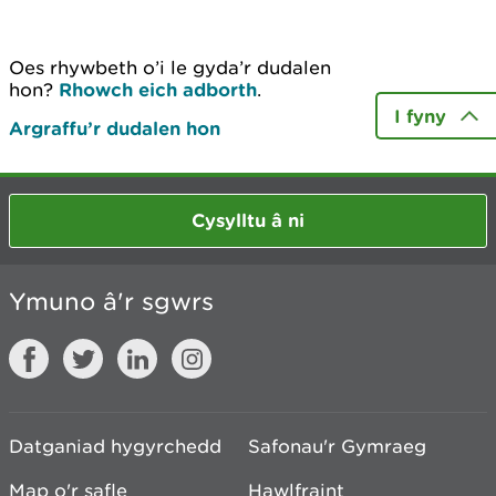
Oes rhywbeth o’i le gyda’r dudalen
hon?
Rhowch eich adborth
.
I fyny
Argraffu’r dudalen hon
Cysylltu â ni
Ymuno â'r sgwrs
Datganiad hygyrchedd
Safonau'r Gymraeg
Map o'r safle
Hawlfraint