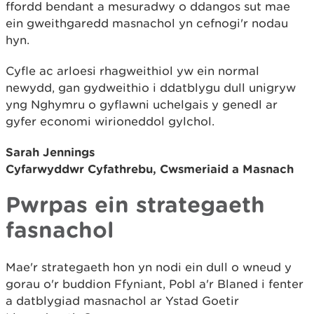
ffordd bendant a mesuradwy o ddangos sut mae
ein gweithgaredd masnachol yn cefnogi'r nodau
hyn.
Cyfle ac arloesi rhagweithiol yw ein normal
newydd, gan gydweithio i ddatblygu dull unigryw
yng Nghymru o gyflawni uchelgais y genedl ar
gyfer economi wirioneddol gylchol.
Sarah Jennings
Cyfarwyddwr Cyfathrebu, Cwsmeriaid a Masnach
Pwrpas ein strategaeth
fasnachol
Mae'r strategaeth hon yn nodi ein dull o wneud y
gorau o'r buddion Ffyniant, Pobl a'r Blaned i fenter
a datblygiad masnachol ar Ystad Goetir