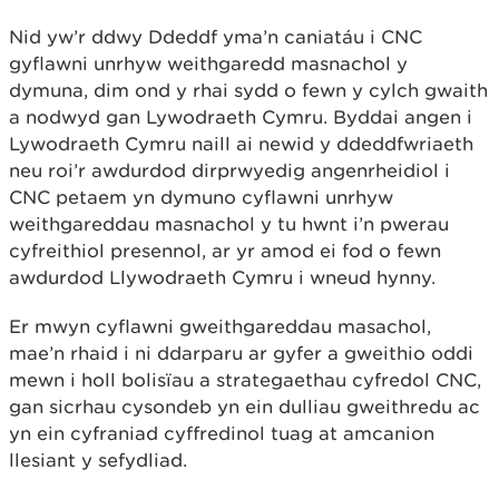
Nid yw’r ddwy Ddeddf yma’n caniatáu i CNC
gyflawni unrhyw weithgaredd masnachol y
dymuna, dim ond y rhai sydd o fewn y cylch gwaith
a nodwyd gan Lywodraeth Cymru. Byddai angen i
Lywodraeth Cymru naill ai newid y ddeddfwriaeth
neu roi’r awdurdod dirprwyedig angenrheidiol i
CNC petaem yn dymuno cyflawni unrhyw
weithgareddau masnachol y tu hwnt i’n pwerau
cyfreithiol presennol, ar yr amod ei fod o fewn
awdurdod Llywodraeth Cymru i wneud hynny.
Er mwyn cyflawni gweithgareddau masachol,
mae’n rhaid i ni ddarparu ar gyfer a gweithio oddi
mewn i holl bolisïau a strategaethau cyfredol CNC,
gan sicrhau cysondeb yn ein dulliau gweithredu ac
yn ein cyfraniad cyffredinol tuag at amcanion
llesiant y sefydliad.