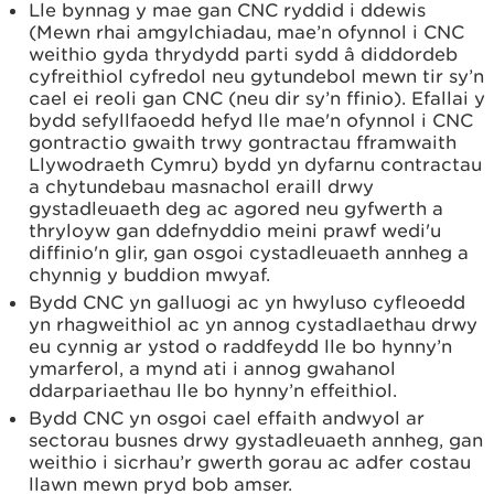
Lle bynnag y mae gan CNC ryddid i ddewis
(Mewn rhai amgylchiadau, mae’n ofynnol i CNC
weithio gyda thrydydd parti sydd â diddordeb
cyfreithiol cyfredol neu gytundebol mewn tir sy’n
cael ei reoli gan CNC (neu dir sy’n ffinio). Efallai y
bydd sefyllfaoedd hefyd lle mae'n ofynnol i CNC
gontractio gwaith trwy gontractau fframwaith
Llywodraeth Cymru) bydd yn dyfarnu contractau
a chytundebau masnachol eraill drwy
gystadleuaeth deg ac agored neu gyfwerth a
thryloyw gan ddefnyddio meini prawf wedi'u
diffinio'n glir, gan osgoi cystadleuaeth annheg a
chynnig y buddion mwyaf.
Bydd CNC yn galluogi ac yn hwyluso cyfleoedd
yn rhagweithiol ac yn annog cystadlaethau drwy
eu cynnig ar ystod o raddfeydd lle bo hynny’n
ymarferol, a mynd ati i annog gwahanol
ddarpariaethau lle bo hynny’n effeithiol.
Bydd CNC yn osgoi cael effaith andwyol ar
sectorau busnes drwy gystadleuaeth annheg, gan
weithio i sicrhau’r gwerth gorau ac adfer costau
llawn mewn pryd bob amser.