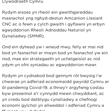
Llywodraeth Cymru.
Rydym eisoes yn rheoli ein gweithgareddau
masnachol yng nghyd-destun Amcanion Llesiant
CNC ac o fewn y cylch gwaith i gyflawni yn erbyn
egwyddorion Rheoli Adnoddau Naturiol yn
Gynaliadwy (SMNR).
Ond ein dyhead yw i wneud mwy, felly er mai nid
bod yn fasnachol er mwyn bod yn fasnachol yw ein
nod, mae ein strategaeth yn uchelgeisiol ac nid
ydym yn ofni syniadau ac egwyddorion mawr.
Rydym yn cydnabod bod gennym rôl bwysig i'w
chwarae yn adferiad economaidd gwyrdd Cymru ar
ôl pandemig Covid-19, a thrwy'r argyfwng costau
byw presennol a'r cynnydd mewn chwyddiant, ac
yn credu bod datblygu cynaliadwy a chefnogi
economi gylchol yn allweddol i adferiad Cymru a