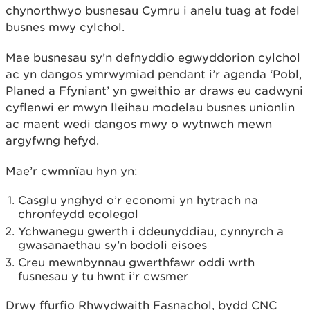
chynorthwyo busnesau Cymru i anelu tuag at fodel
busnes mwy cylchol.
Mae busnesau sy’n defnyddio egwyddorion cylchol
ac yn dangos ymrwymiad pendant i’r agenda ‘Pobl,
Planed a Ffyniant’ yn gweithio ar draws eu cadwyni
cyflenwi er mwyn lleihau modelau busnes unionlin
ac maent wedi dangos mwy o wytnwch mewn
argyfwng hefyd.
Mae’r cwmnïau hyn yn:
Casglu ynghyd o’r economi yn hytrach na
chronfeydd ecolegol
Ychwanegu gwerth i ddeunyddiau, cynnyrch a
gwasanaethau sy’n bodoli eisoes
Creu mewnbynnau gwerthfawr oddi wrth
fusnesau y tu hwnt i’r cwsmer
Drwy ffurfio Rhwydwaith Fasnachol, bydd CNC