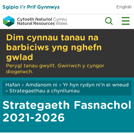
Sgipio I’r Prif Gynnwys
English
Dim cynnau tanau na
barbiciws yng nghefn
gwlad
Perygl tanau gwyllt. Gwiriwch y cyngor
diogelwch.
Hafan
Amdanom ni
Yr hyn rydyn ni’n ei wneud
>
>
Strategaethau a chynlluniau
>
Strategaeth Fasnachol
2021-2026