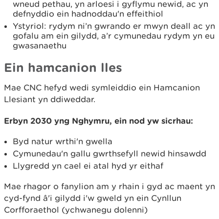
wneud pethau, yn arloesi i gyflymu newid, ac yn
defnyddio ein hadnoddau'n effeithiol
Ystyriol: rydym ni’n gwrando er mwyn deall ac yn
gofalu am ein gilydd, a’r cymunedau rydym yn eu
gwasanaethu
Ein hamcanion lles
Mae CNC hefyd wedi symleiddio ein Hamcanion
Llesiant yn ddiweddar.
Erbyn 2030 yng Nghymru, ein nod yw sicrhau:
Byd natur wrthi'n gwella
Cymunedau'n gallu gwrthsefyll newid hinsawdd
Llygredd yn cael ei atal hyd yr eithaf
Mae rhagor o fanylion am y rhain i gyd ac maent yn
cyd-fynd â'i gilydd i'w gweld yn ein Cynllun
Corfforaethol (ychwanegu dolenni)