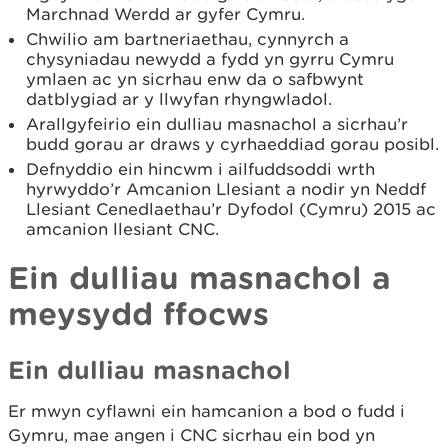
Marchnad Werdd ar gyfer Cymru.
Chwilio am bartneriaethau, cynnyrch a
chysyniadau newydd a fydd yn gyrru Cymru
ymlaen ac yn sicrhau enw da o safbwynt
datblygiad ar y llwyfan rhyngwladol.
Arallgyfeirio ein dulliau masnachol a sicrhau’r
budd gorau ar draws y cyrhaeddiad gorau posibl.
Defnyddio ein hincwm i ailfuddsoddi wrth
hyrwyddo’r Amcanion Llesiant a nodir yn Neddf
Llesiant Cenedlaethau’r Dyfodol (Cymru) 2015 ac
amcanion llesiant CNC.
Ein dulliau masnachol a
meysydd ffocws
Ein dulliau masnachol
Er mwyn cyflawni ein hamcanion a bod o fudd i
Gymru, mae angen i CNC sicrhau ein bod yn