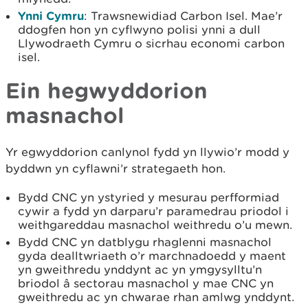
Ynni Cymru
: Trawsnewidiad Carbon Isel. Mae’r
ddogfen hon yn cyflwyno polisi ynni a dull
Llywodraeth Cymru o sicrhau economi carbon
isel.
Ein hegwyddorion
masnachol
Yr egwyddorion canlynol fydd yn llywio’r modd y
byddwn yn cyflawni’r strategaeth hon.
Bydd CNC yn ystyried y mesurau perfformiad
cywir a fydd yn darparu’r paramedrau priodol i
weithgareddau masnachol weithredu o’u mewn.
Bydd CNC yn datblygu rhaglenni masnachol
gyda dealltwriaeth o’r marchnadoedd y maent
yn gweithredu ynddynt ac yn ymgysylltu’n
briodol â sectorau masnachol y mae CNC yn
gweithredu ac yn chwarae rhan amlwg ynddynt.