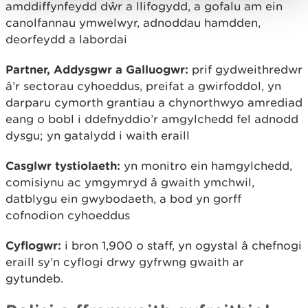
amddiffynfeydd dŵr a llifogydd, a gofalu am ein
canolfannau ymwelwyr, adnoddau hamdden,
deorfeydd a labordai
Partner, Addysgwr a Galluogwr:
prif gydweithredwr
â’r sectorau cyhoeddus, preifat a gwirfoddol, yn
darparu cymorth grantiau a chynorthwyo amrediad
eang o bobl i ddefnyddio’r amgylchedd fel adnodd
dysgu; yn gatalydd i waith eraill
Casglwr tystiolaeth:
yn monitro ein hamgylchedd,
comisiynu ac ymgymryd â gwaith ymchwil,
datblygu ein gwybodaeth, a bod yn gorff
cofnodion cyhoeddus
Cyflogwr:
i bron 1,900 o staff, yn ogystal â chefnogi
eraill sy’n cyflogi drwy gyfrwng gwaith ar
gytundeb.