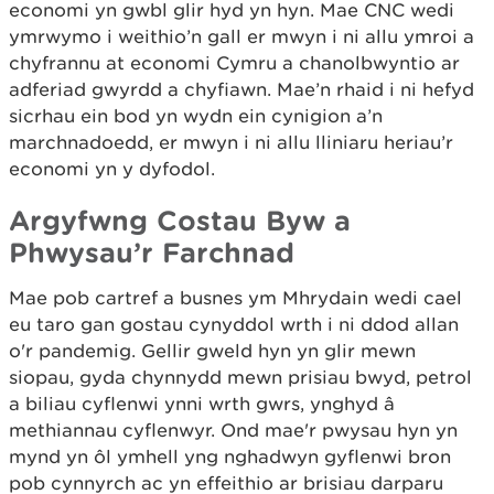
economi yn gwbl glir hyd yn hyn. Mae CNC wedi
ymrwymo i weithio’n gall er mwyn i ni allu ymroi a
chyfrannu at economi Cymru a chanolbwyntio ar
adferiad gwyrdd a chyfiawn. Mae’n rhaid i ni hefyd
sicrhau ein bod yn wydn ein cynigion a’n
marchnadoedd, er mwyn i ni allu lliniaru heriau’r
economi yn y dyfodol.
Argyfwng Costau Byw a
Phwysau’r Farchnad
Mae pob cartref a busnes ym Mhrydain wedi cael
eu taro gan gostau cynyddol wrth i ni ddod allan
o'r pandemig. Gellir gweld hyn yn glir mewn
siopau, gyda chynnydd mewn prisiau bwyd, petrol
a biliau cyflenwi ynni wrth gwrs, ynghyd â
methiannau cyflenwyr. Ond mae'r pwysau hyn yn
mynd yn ôl ymhell yng nghadwyn gyflenwi bron
pob cynnyrch ac yn effeithio ar brisiau darparu