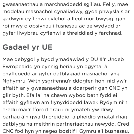
gwasanaethau a marchnadoedd sgiliau. Felly, mae
modelau masnachol cynaliadwy, gyda phwyslais ar
gadwyni cyflenwi cylchol a lleol mor bwysig, gan
roi mwy o opsiynau i fusnesau ac aelwydydd ar
gyfer llwybrau cyflenwi a threiddiad y farchnad.
Gadael yr UE
Mae debygol y bydd ymadawiad y DU â’r Undeb
Ewropeaidd yn cynnig heriau yn ogystal â
chyfleoedd ar gyfer datblygiad masnachol yng
Nghymru. Wrth ysgrifennu’r ddogfen hon, nid yw’r
effaith ar y gwasanaethau a ddarperir gan CNC yn
glir byth. Efallai na chawn wybod beth fydd ei
effaith gyflawn am flynyddoedd lawer. Rydym ni’n
credu mai’r ffordd orau i ni ymateb yw drwy
barhau â’n gwaith creiddiol a pheidio ymatal rhag
datblygu na meithrin partneriaethau newydd. Cred
CNC fod hyn yn neges bositif i Gymru a’i busnesau,