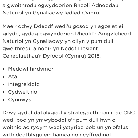
a gweithredu egwyddorion Rheoli Adnoddau
Naturiol yn Gynaliadwy ledled Cymru.
Mae’r ddwy Ddeddf wedi’u gosod yn agos at ei
gilydd, gydag egwyddorion Rheolil’r Amgylchedd
Naturiol yn Gynaliadwy yn dilyn y pum dull
gweithredu a nodir yn Neddf Llesiant
Cenedlaethau’r Dyfodol (Cymru) 2015:
Meddwl hirdymor
Atal
Integreiddio
Cydweithio
Cynnwys
Drwy gydol datblygiad y strategaeth hon mae CNC
wedi bod yn ymwybodol o’r pum dull hwn o
weithio ac rydym wedi ystyried pob un yn ofalus
wrth ddatblygu ein hamcanion cyffredinol.