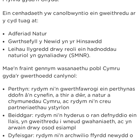
Ein cenhadaeth yw canolbwyntio ein gweithredu ar
y cyd tuag at:
Adferiad Natur
Gwrthsefyll y Newid yn yr Hinsawdd
Leihau llygredd drwy reoli ein hadnoddau
naturiol yn gynaliadwy (SMNR).
Mae'n fraint gennym wasanaethu pobl Cymru
gyda'r gwerthoedd canlynol:
Perthyn: rydym ni’n gwerthfawrogi ein perthynas
ddofn â’n cynefin, a thir a dŵr, a natur a
chymunedau Cymru, ac rydym ni’n creu
partneriaethau ystyrlon
Beiddgar: rydym ni’n hyderus o ran defnyddio ein
llais, yn gweithredu i wneud gwahaniaeth, ac yn
arwain drwy osod esiampl
Dyfeisgar: rydym ni’n archwilio ffyrdd newydd o