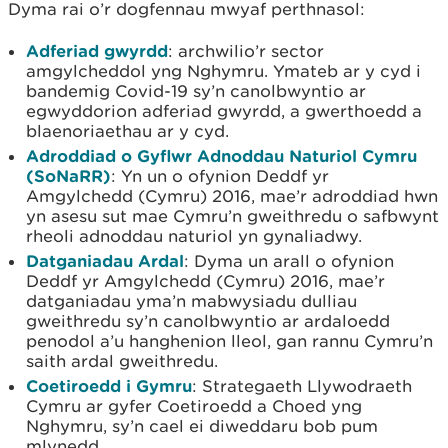
Dyma rai o’r dogfennau mwyaf perthnasol:
Adferiad gwyrdd
: archwilio’r sector
amgylcheddol yng Nghymru. Ymateb ar y cyd i
bandemig Covid-19 sy’n canolbwyntio ar
egwyddorion adferiad gwyrdd, a gwerthoedd a
blaenoriaethau ar y cyd.
Adroddiad o Gyflwr Adnoddau Naturiol Cymru
(SoNaRR)
: Yn un o ofynion Deddf yr
Amgylchedd (Cymru) 2016, mae’r adroddiad hwn
yn asesu sut mae Cymru’n gweithredu o safbwynt
rheoli adnoddau naturiol yn gynaliadwy.
Datganiadau Ardal
: Dyma un arall o ofynion
Deddf yr Amgylchedd (Cymru) 2016, mae’r
datganiadau yma’n mabwysiadu dulliau
gweithredu sy’n canolbwyntio ar ardaloedd
penodol a’u hanghenion lleol, gan rannu Cymru’n
saith ardal gweithredu.
Coetiroedd i Gymru
: Strategaeth Llywodraeth
Cymru ar gyfer Coetiroedd a Choed yng
Nghymru, sy’n cael ei diweddaru bob pum
mlynedd.