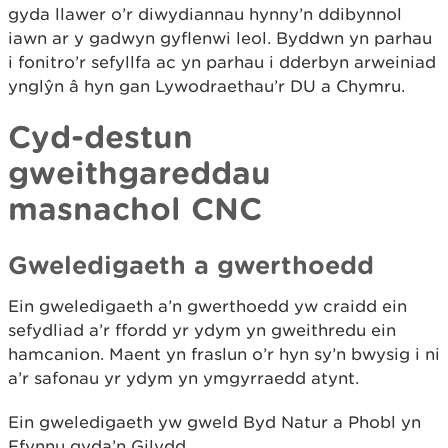
gyda llawer o’r diwydiannau hynny’n ddibynnol
iawn ar y gadwyn gyflenwi leol. Byddwn yn parhau
i fonitro’r sefyllfa ac yn parhau i dderbyn arweiniad
ynglŷn â hyn gan Lywodraethau’r DU a Chymru.
Cyd-destun
gweithgareddau
masnachol CNC
Gweledigaeth a gwerthoedd
Ein gweledigaeth a’n gwerthoedd yw craidd ein
sefydliad a’r ffordd yr ydym yn gweithredu ein
hamcanion. Maent yn fraslun o’r hyn sy’n bwysig i ni
a’r safonau yr ydym yn ymgyrraedd atynt.
Ein gweledigaeth yw gweld Byd Natur a Phobl yn
Ffynnu gyda’n Gilydd.