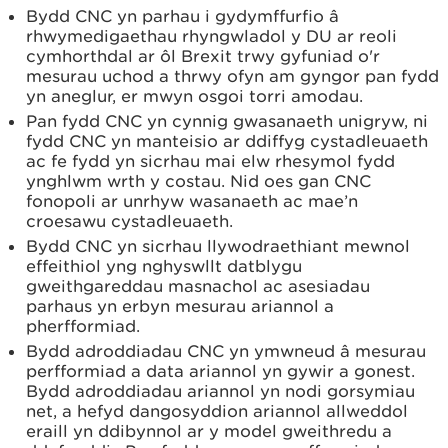
Bydd CNC yn parhau i gydymffurfio â
rhwymedigaethau rhyngwladol y DU ar reoli
cymhorthdal ar ôl Brexit trwy gyfuniad o'r
mesurau uchod a thrwy ofyn am gyngor pan fydd
yn aneglur, er mwyn osgoi torri amodau.
Pan fydd CNC yn cynnig gwasanaeth unigryw, ni
fydd CNC yn manteisio ar ddiffyg cystadleuaeth
ac fe fydd yn sicrhau mai elw rhesymol fydd
ynghlwm wrth y costau. Nid oes gan CNC
fonopoli ar unrhyw wasanaeth ac mae’n
croesawu cystadleuaeth.
Bydd CNC yn sicrhau llywodraethiant mewnol
effeithiol yng nghyswllt datblygu
gweithgareddau masnachol ac asesiadau
parhaus yn erbyn mesurau ariannol a
pherfformiad.
Bydd adroddiadau CNC yn ymwneud â mesurau
perfformiad a data ariannol yn gywir a gonest.
Bydd adroddiadau ariannol yn nodi gorsymiau
net, a hefyd dangosyddion ariannol allweddol
eraill yn ddibynnol ar y model gweithredu a