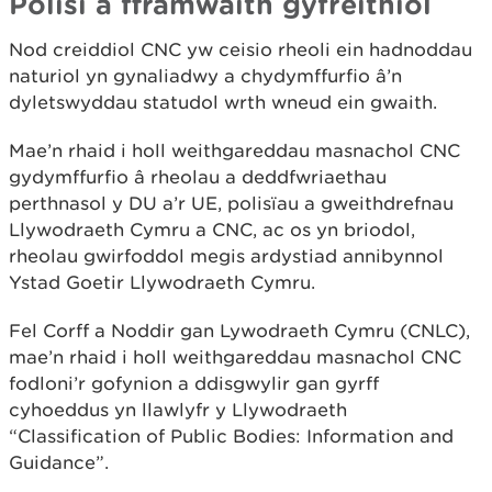
Polisi a fframwaith gyfreithiol
Nod creiddiol CNC yw ceisio rheoli ein hadnoddau
naturiol yn gynaliadwy a chydymffurfio â’n
dyletswyddau statudol wrth wneud ein gwaith.
Mae’n rhaid i holl weithgareddau masnachol CNC
gydymffurfio â rheolau a deddfwriaethau
perthnasol y DU a’r UE, polisïau a gweithdrefnau
Llywodraeth Cymru a CNC, ac os yn briodol,
rheolau gwirfoddol megis ardystiad annibynnol
Ystad Goetir Llywodraeth Cymru.
Fel Corff a Noddir gan Lywodraeth Cymru (CNLC),
mae’n rhaid i holl weithgareddau masnachol CNC
fodloni’r gofynion a ddisgwylir gan gyrff
cyhoeddus yn llawlyfr y Llywodraeth
“Classification of Public Bodies: Information and
Guidance”.