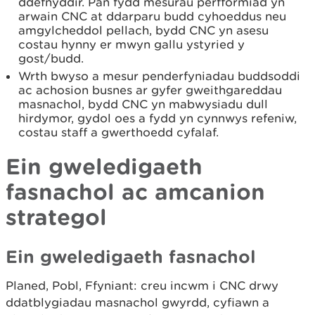
ddefnyddir. Pan fydd mesurau perfformiad yn
arwain CNC at ddarparu budd cyhoeddus neu
amgylcheddol pellach, bydd CNC yn asesu
costau hynny er mwyn gallu ystyried y
gost/budd.
Wrth bwyso a mesur penderfyniadau buddsoddi
ac achosion busnes ar gyfer gweithgareddau
masnachol, bydd CNC yn mabwysiadu dull
hirdymor, gydol oes a fydd yn cynnwys refeniw,
costau staff a gwerthoedd cyfalaf.
Ein gweledigaeth
fasnachol ac amcanion
strategol
Ein gweledigaeth fasnachol
Planed, Pobl, Ffyniant: creu incwm i CNC drwy
ddatblygiadau masnachol gwyrdd, cyfiawn a