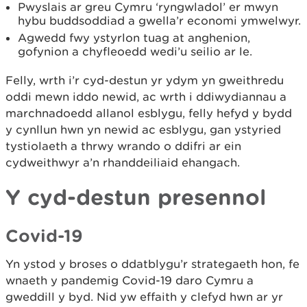
Pwyslais ar greu Cymru ‘ryngwladol’ er mwyn
hybu buddsoddiad a gwella’r economi ymwelwyr.
Agwedd fwy ystyrlon tuag at anghenion,
gofynion a chyfleoedd wedi’u seilio ar le.
Felly, wrth i’r cyd-destun yr ydym yn gweithredu
oddi mewn iddo newid, ac wrth i ddiwydiannau a
marchnadoedd allanol esblygu, felly hefyd y bydd
y cynllun hwn yn newid ac esblygu, gan ystyried
tystiolaeth a thrwy wrando o ddifri ar ein
cydweithwyr a’n rhanddeiliaid ehangach.
Y cyd-destun presennol
Covid-19
Yn ystod y broses o ddatblygu’r strategaeth hon, fe
wnaeth y pandemig Covid-19 daro Cymru a
gweddill y byd. Nid yw effaith y clefyd hwn ar yr