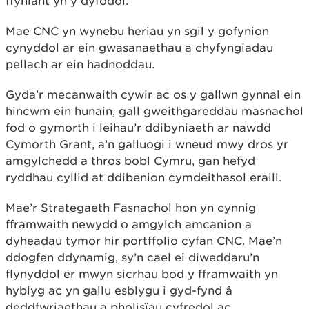
ffyniant yn y dyfodol.
Mae CNC yn wynebu heriau yn sgil y gofynion
cynyddol ar ein gwasanaethau a chyfyngiadau
pellach ar ein hadnoddau.
Gyda’r mecanwaith cywir ac os y gallwn gynnal ein
hincwm ein hunain, gall gweithgareddau masnachol
fod o gymorth i leihau’r ddibyniaeth ar nawdd
Cymorth Grant, a’n galluogi i wneud mwy dros yr
amgylchedd a thros bobl Cymru, gan hefyd
ryddhau cyllid at ddibenion cymdeithasol eraill.
Mae’r Strategaeth Fasnachol hon yn cynnig
fframwaith newydd o amgylch amcanion a
dyheadau tymor hir portffolio cyfan CNC. Mae’n
ddogfen ddynamig, sy’n cael ei diweddaru’n
flynyddol er mwyn sicrhau bod y fframwaith yn
hyblyg ac yn gallu esblygu i gyd-fynd â
deddfwriaethau a pholisïau cyfredol ac