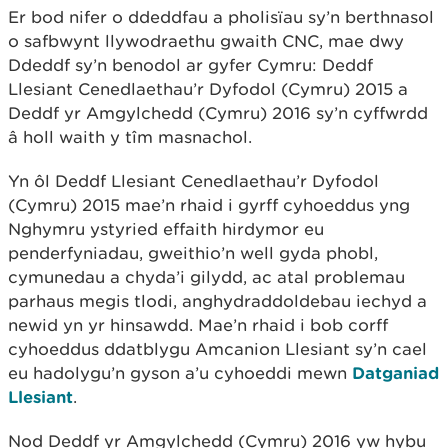
Er bod nifer o ddeddfau a pholisïau sy’n berthnasol
o safbwynt llywodraethu gwaith CNC, mae dwy
Ddeddf sy’n benodol ar gyfer Cymru: Deddf
Llesiant Cenedlaethau’r Dyfodol (Cymru) 2015 a
Deddf yr Amgylchedd (Cymru) 2016 sy’n cyffwrdd
â holl waith y tîm masnachol.
Yn ôl Deddf Llesiant Cenedlaethau’r Dyfodol
(Cymru) 2015 mae’n rhaid i gyrff cyhoeddus yng
Nghymru ystyried effaith hirdymor eu
penderfyniadau, gweithio’n well gyda phobl,
cymunedau a chyda’i gilydd, ac atal problemau
parhaus megis tlodi, anghydraddoldebau iechyd a
newid yn yr hinsawdd. Mae’n rhaid i bob corff
cyhoeddus ddatblygu Amcanion Llesiant sy’n cael
eu hadolygu’n gyson a’u cyhoeddi mewn
Datganiad
Llesiant
.
Nod Deddf yr Amgylchedd (Cymru) 2016 yw hybu