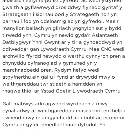
ailasesu'r sefyllfa polisi cyfredol ac wedi ystyried
gwaith a gyflawnwyd dros ddwy flynedd gyntaf y
Strategaeth i sicrhau bod y Strategaeth hon yn
parhau i fod yn ddeinamig ac yn gyfredol. Mae’r
manylion bellach yn gliriach ynghylch sut y bydd
tirwedd ynni Cymru yn newid gyda’r Asiantaeth
Datblygwyr Ynni Gwynt ar y tir a gyhoeddwyd yn
ddiweddar gan Lywodraeth Cymru. Mae CNC wedi
archwilio ffyrdd newydd o werthu cynnyrch pren a
chynyddu cyfranogiad y gymuned yn y
marchnadoedd pren. Rydym hefyd wedi
atgyfnerthu ein gallu i fynd ar drywydd mwy o
weithgareddau twristiaeth a hamdden yn
rhagweithiol ar Ystad Goetir Llywodraeth Cymru.
Gall mabwysiadu agwedd wyrddach a mwy
cynaliadwy at weithgareddau masnachol ein helpu
i wneud mwy i’r amgylchedd ac i bobl ac economi
Cymru ar gyfer cenedlaethau’r dyfodol. Yn