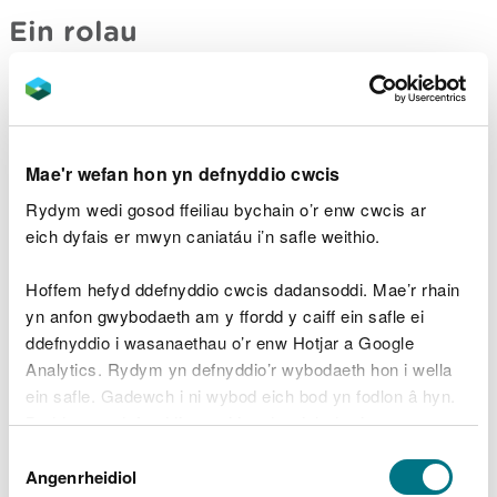
Ein rolau
Mae gan CNC gyfrifoldebau amrywiol ac eang
iawn. Mae’n rhaid i’n gweithgareddau masnachol
fynd law yn llaw â’r cyfrifoldebau hyn, gan
gyfoethogi a chefnogi ein hamcanion cyffredinol a
Mae'r wefan hon yn defnyddio cwcis
chydweithio â’r sefydliad cyfan.
Rydym wedi gosod ffeiliau bychain o’r enw cwcis ar
Dyma sut y gellir disgrifio ein rolau gwahanol:
eich dyfais er mwyn caniatáu i’n safle weithio.
Cynghorydd:
prif gynghorydd Llywodraeth Cymru,
Hoffem hefyd ddefnyddio cwcis dadansoddi. Mae’r rhain
cynghorydd diwydiannau a’r sector cyhoeddus a
yn anfon gwybodaeth am y ffordd y caiff ein safle ei
gwirfoddol ehangach, a chyfathrebwr ynghylch
ddefnyddio i wasanaethau o’r enw Hotjar a Google
materion sy’n ymwneud â’r amgylchedd a’i
Analytics. Rydym yn defnyddio’r wybodaeth hon i wella
adnoddau naturiol
ein safle. Gadewch i ni wybod eich bod yn fodlon â hyn.
Byddwn yn defnyddio cwci i gadw eich dewis.
Rheoleiddiwr:
yn amddiffyn pobl a’r amgylchedd,
Dewis
gan gynnwys y diwydiannau morol, coedwigaeth a
Gellir
darllen mwy am ein cwcis
cyn i chi ddewis.
Angenrheidiol
Caniatâd
gwastraff, ac yn erlyn y rhai sy’n torri’r rheolau yr