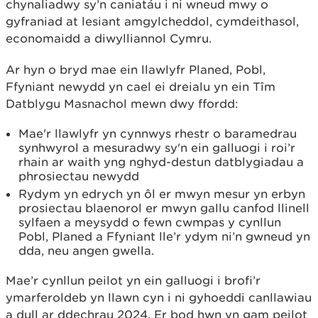
chynaliadwy sy’n caniatáu i ni wneud mwy o
gyfraniad at lesiant amgylcheddol, cymdeithasol,
economaidd a diwylliannol Cymru.
Ar hyn o bryd mae ein llawlyfr Planed, Pobl,
Ffyniant newydd yn cael ei dreialu yn ein Tîm
Datblygu Masnachol mewn dwy ffordd:
Mae'r llawlyfr yn cynnwys rhestr o baramedrau
synhwyrol a mesuradwy sy'n ein galluogi i roi’r
rhain ar waith yng nghyd-destun datblygiadau a
phrosiectau newydd
Rydym yn edrych yn ôl er mwyn mesur yn erbyn
prosiectau blaenorol er mwyn gallu canfod llinell
sylfaen a meysydd o fewn cwmpas y cynllun
Pobl, Planed a Ffyniant lle’r ydym ni’n gwneud yn
dda, neu angen gwella.
Mae’r cynllun peilot yn ein galluogi i brofi’r
ymarferoldeb yn llawn cyn i ni gyhoeddi canllawiau
a dull ar ddechrau 2024. Er bod hwn yn gam peilot