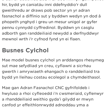
hir, bydd yn caniatáu inni ddefnyddio'r dull
gweithredu ar draws pob sector yn yr adran
fasnachol a diffinio sut y byddwn wedyn yn dod â
phopeth ynghyd i greu un mesur unigol ar gyfer
pennu cynnydd cyffredinol. Byddwn yn casglu
adborth gan randdeiliaid newydd a derfnyddwyr
mewnol wrth i'r cyfnod fynd yn ei flaen.
Busnes Cylchol
Mae model busnes cylchol yn arddangos rhesymeg
sut mae sefydliad yn creu, cyflawni a sicrhau
gwerth i amrywiaeth ehangach o randdeiliaid tra
bydd yn lleihau costau ecolegol a chymdeithasol.
Mae gan Adran Fasnachol CNC gyfrifoldeb i
hwyluso a rhoi cyfleoedd i’n cwsmeriaid, cyflenwyr
a rhanddeiliaid weithio gyda’i gilydd er mwyn
canfod yr effeithlonrwydd adnoddau yma a