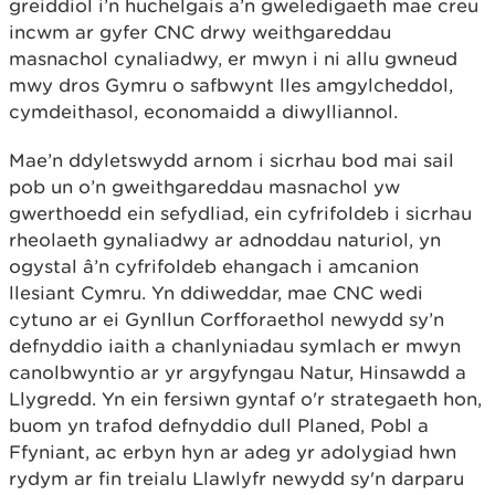
greiddiol i’n huchelgais a’n gweledigaeth mae creu
incwm ar gyfer CNC drwy weithgareddau
masnachol cynaliadwy, er mwyn i ni allu gwneud
mwy dros Gymru o safbwynt lles amgylcheddol,
cymdeithasol, economaidd a diwylliannol.
Mae’n ddyletswydd arnom i sicrhau bod mai sail
pob un o’n gweithgareddau masnachol yw
gwerthoedd ein sefydliad, ein cyfrifoldeb i sicrhau
rheolaeth gynaliadwy ar adnoddau naturiol, yn
ogystal â’n cyfrifoldeb ehangach i amcanion
llesiant Cymru. Yn ddiweddar, mae CNC wedi
cytuno ar ei Gynllun Corfforaethol newydd sy’n
defnyddio iaith a chanlyniadau symlach er mwyn
canolbwyntio ar yr argyfyngau Natur, Hinsawdd a
Llygredd. Yn ein fersiwn gyntaf o'r strategaeth hon,
buom yn trafod defnyddio dull Planed, Pobl a
Ffyniant, ac erbyn hyn ar adeg yr adolygiad hwn
rydym ar fin treialu Llawlyfr newydd sy'n darparu