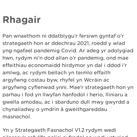
Rhagair
Pan wnaethom ni ddatblygu’r fersiwn gyntaf o’r
strategaeth hon ar ddechrau 2021, roedd y wlad
yng ngafael pandemig Covid. Ar adeg yr adolygiad
hwn, rydym ni’n dod allan o’r pandemig, ond mae
effeithiau economaidd hirdymor yn dal i ddod i’r
amlwg, ac rydym bellach yn teimlo effaith
argyfwng costau byw, rhyfel yn Wcráin ac
argyfwng cyflenwad ynni. Mae'r strategaeth hon yn
parhau i fod yn llwyfan hanfodol i herio, lliniaru a
gwella amodau, ac i sbarduno dull mwy gwyrdd a
chynaliadwy o ymdrin â gweithgareddau
masnachol.
Yn y Strategaeth Fasnachol V1.2 rydym wedi