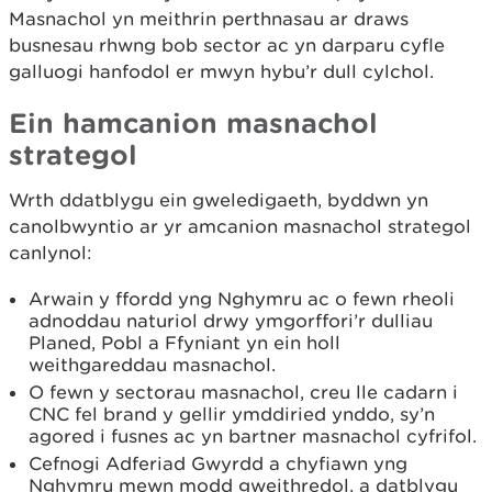
Masnachol yn meithrin perthnasau ar draws
busnesau rhwng bob sector ac yn darparu cyfle
galluogi hanfodol er mwyn hybu’r dull cylchol.
Ein hamcanion masnachol
strategol
Wrth ddatblygu ein gweledigaeth, byddwn yn
canolbwyntio ar yr amcanion masnachol strategol
canlynol:
Arwain y ffordd yng Nghymru ac o fewn rheoli
adnoddau naturiol drwy ymgorffori’r dulliau
Planed, Pobl a Ffyniant yn ein holl
weithgareddau masnachol.
O fewn y sectorau masnachol, creu lle cadarn i
CNC fel brand y gellir ymddiried ynddo, sy’n
agored i fusnes ac yn bartner masnachol cyfrifol.
Cefnogi Adferiad Gwyrdd a chyfiawn yng
Nghymru mewn modd gweithredol, a datblygu