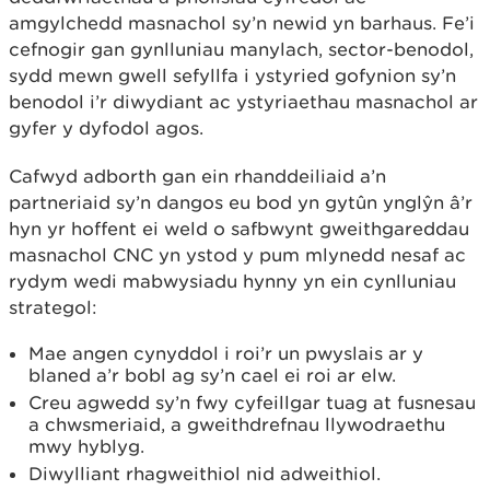
amgylchedd masnachol sy’n newid yn barhaus. Fe’i
cefnogir gan gynlluniau manylach, sector-benodol,
sydd mewn gwell sefyllfa i ystyried gofynion sy’n
benodol i’r diwydiant ac ystyriaethau masnachol ar
gyfer y dyfodol agos.
Cafwyd adborth gan ein rhanddeiliaid a’n
partneriaid sy’n dangos eu bod yn gytûn ynglŷn â’r
hyn yr hoffent ei weld o safbwynt gweithgareddau
masnachol CNC yn ystod y pum mlynedd nesaf ac
rydym wedi mabwysiadu hynny yn ein cynlluniau
strategol:
Mae angen cynyddol i roi’r un pwyslais ar y
blaned a’r bobl ag sy’n cael ei roi ar elw.
Creu agwedd sy’n fwy cyfeillgar tuag at fusnesau
a chwsmeriaid, a gweithdrefnau llywodraethu
mwy hyblyg.
Diwylliant rhagweithiol nid adweithiol.