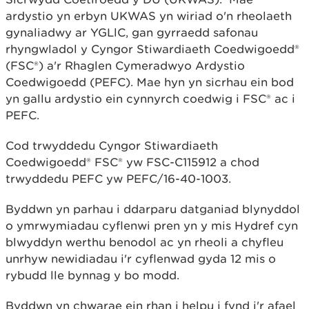
ardystio yn erbyn UKWAS yn wiriad o'n rheolaeth
gynaliadwy ar YGLlC, gan gyrraedd safonau
rhyngwladol y Cyngor Stiwardiaeth Coedwigoedd®
(FSC®) a'r Rhaglen Cymeradwyo Ardystio
Coedwigoedd (PEFC). Mae hyn yn sicrhau ein bod
yn gallu ardystio ein cynnyrch coedwig i FSC® ac i
PEFC.
Cod trwyddedu Cyngor Stiwardiaeth
Coedwigoedd® FSC® yw FSC-C115912 a chod
trwyddedu PEFC yw PEFC/16-40-1003.
Byddwn yn parhau i ddarparu datganiad blynyddol
o ymrwymiadau cyflenwi pren yn y mis Hydref cyn
blwyddyn werthu benodol ac yn rheoli a chyfleu
unrhyw newidiadau i'r cyflenwad gyda 12 mis o
rybudd lle bynnag y bo modd.
Byddwn yn chwarae ein rhan i helpu i fynd i'r afael