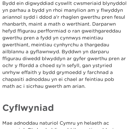
Bydd ein digwyddiad cyswllt cwsmeriaid blynyddol
yn parhau a bydd yn rhoi manylion am y flwyddyn
ariannol sydd i ddod a'r rhaglen gwerthu pren fesul
rhanbarth, maint a math o werthiant. Darparwn
hefyd ffigurau perfformiad o ran gweithgareddau
gwerthu pren a fydd yn cynnwys meintiau
gwerthiant, meintiau cynhyrchu a thargedau
ailblannu a gyflawnwyd. Byddwn yn darparu
ffigurau diwedd blwyddyn ar gyfer gwerthu pren ar
ochr y ffordd a choed sy’n sefyll, gan ystyried
unrhyw effaith y bydd grymoedd y farchnad a
chapasiti adnoddau yn ei chael ar feintiau pob
math ac i sicrhau gwerth am arian.
Cyflwyniad
Mae adnoddau naturiol Cymru yn helaeth ac