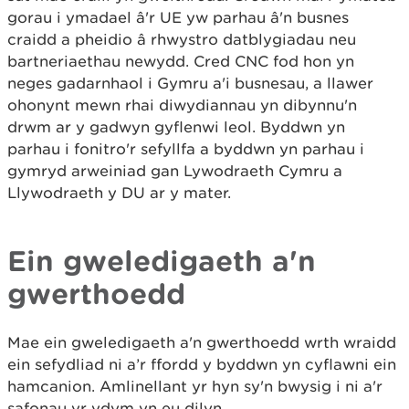
gorau i ymadael â'r UE yw parhau â'n busnes
craidd a pheidio â rhwystro datblygiadau neu
bartneriaethau newydd. Cred CNC fod hon yn
neges gadarnhaol i Gymru a'i busnesau, a llawer
ohonynt mewn rhai diwydiannau yn dibynnu'n
drwm ar y gadwyn gyflenwi leol. Byddwn yn
parhau i fonitro'r sefyllfa a byddwn yn parhau i
gymryd arweiniad gan Lywodraeth Cymru a
Llywodraeth y DU ar y mater.
Ein gweledigaeth a'n
gwerthoedd
Mae ein gweledigaeth a'n gwerthoedd wrth wraidd
ein sefydliad ni a’r ffordd y byddwn yn cyflawni ein
hamcanion. Amlinellant yr hyn sy'n bwysig i ni a'r
safonau yr ydym yn eu dilyn.