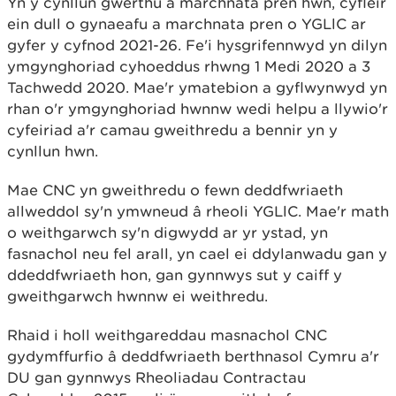
Yn y cynllun gwerthu a marchnata pren hwn, cyflëir
ein dull o gynaeafu a marchnata pren o YGLlC ar
gyfer y cyfnod 2021-26. Fe'i hysgrifennwyd yn dilyn
ymgynghoriad cyhoeddus rhwng 1 Medi 2020 a 3
Tachwedd 2020. Mae'r ymatebion a gyflwynwyd yn
rhan o'r ymgynghoriad hwnnw wedi helpu a llywio'r
cyfeiriad a'r camau gweithredu a bennir yn y
cynllun hwn.
Mae CNC yn gweithredu o fewn deddfwriaeth
allweddol sy'n ymwneud â rheoli YGLlC. Mae'r math
o weithgarwch sy'n digwydd ar yr ystad, yn
fasnachol neu fel arall, yn cael ei ddylanwadu gan y
ddeddfwriaeth hon, gan gynnwys sut y caiff y
gweithgarwch hwnnw ei weithredu.
Rhaid i holl weithgareddau masnachol CNC
gydymffurfio â deddfwriaeth berthnasol Cymru a'r
DU gan gynnwys Rheoliadau Contractau