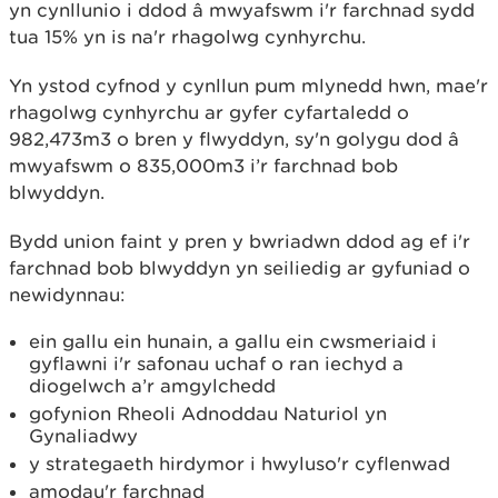
yn cynllunio i ddod â mwyafswm i'r farchnad sydd
tua 15% yn is na'r rhagolwg cynhyrchu.
Yn ystod cyfnod y cynllun pum mlynedd hwn, mae'r
rhagolwg cynhyrchu ar gyfer cyfartaledd o
982,473m3 o bren y flwyddyn, sy'n golygu dod â
mwyafswm o 835,000m3 i’r farchnad bob
blwyddyn.
Bydd union faint y pren y bwriadwn ddod ag ef i'r
farchnad bob blwyddyn yn seiliedig ar gyfuniad o
newidynnau:
ein gallu ein hunain, a gallu ein cwsmeriaid i
gyflawni i'r safonau uchaf o ran iechyd a
diogelwch a’r amgylchedd
gofynion Rheoli Adnoddau Naturiol yn
Gynaliadwy
y strategaeth hirdymor i hwyluso'r cyflenwad
amodau'r farchnad