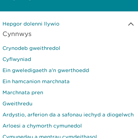
Hepgor dolenni llywio
Cynnwys
Crynodeb gweithredol
Cyflwyniad
Ein gweledigaeth a'n gwerthoedd
Ein hamcanion marchnata
Marchnata pren
Gweithredu
Ardystio, arferion da a safonau iechyd a diogelwch
Arloesi a chymorth cymunedol
Cymunedau a mentrau cymdeithasol