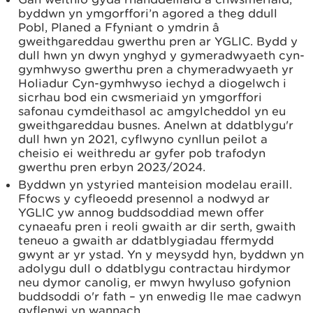
byddwn yn ymgorffori’n agored a theg ddull
Pobl, Planed a Ffyniant o ymdrin â
gweithgareddau gwerthu pren ar YGLlC. Bydd y
dull hwn yn dwyn ynghyd y gymeradwyaeth cyn-
gymhwyso gwerthu pren a chymeradwyaeth yr
Holiadur Cyn-gymhwyso iechyd a diogelwch i
sicrhau bod ein cwsmeriaid yn ymgorffori
safonau cymdeithasol ac amgylcheddol yn eu
gweithgareddau busnes. Anelwn at ddatblygu'r
dull hwn yn 2021, cyflwyno cynllun peilot a
cheisio ei weithredu ar gyfer pob trafodyn
gwerthu pren erbyn 2023/2024.
Byddwn yn ystyried manteision modelau eraill.
Ffocws y cyfleoedd presennol a nodwyd ar
YGLlC yw annog buddsoddiad mewn offer
cynaeafu pren i reoli gwaith ar dir serth, gwaith
teneuo a gwaith ar ddatblygiadau ffermydd
gwynt ar yr ystad. Yn y meysydd hyn, byddwn yn
adolygu dull o ddatblygu contractau hirdymor
neu dymor canolig, er mwyn hwyluso gofynion
buddsoddi o'r fath – yn enwedig lle mae cadwyn
gyflenwi yn wannach.