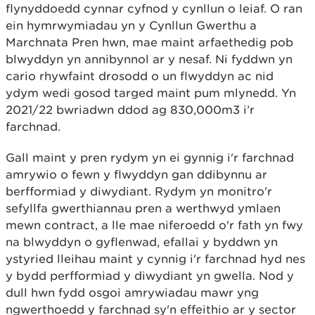
flynyddoedd cynnar cyfnod y cynllun o leiaf. O ran
ein hymrwymiadau yn y Cynllun Gwerthu a
Marchnata Pren hwn, mae maint arfaethedig pob
blwyddyn yn annibynnol ar y nesaf. Ni fyddwn yn
cario rhywfaint drosodd o un flwyddyn ac nid
ydym wedi gosod targed maint pum mlynedd. Yn
2021/22 bwriadwn ddod ag 830,000m3 i’r
farchnad.
Gall maint y pren rydym yn ei gynnig i'r farchnad
amrywio o fewn y flwyddyn gan ddibynnu ar
berfformiad y diwydiant. Rydym yn monitro'r
sefyllfa gwerthiannau pren a werthwyd ymlaen
mewn contract, a lle mae niferoedd o'r fath yn fwy
na blwyddyn o gyflenwad, efallai y byddwn yn
ystyried lleihau maint y cynnig i'r farchnad hyd nes
y bydd perfformiad y diwydiant yn gwella. Nod y
dull hwn fydd osgoi amrywiadau mawr yng
ngwerthoedd y farchnad sy'n effeithio ar y sector