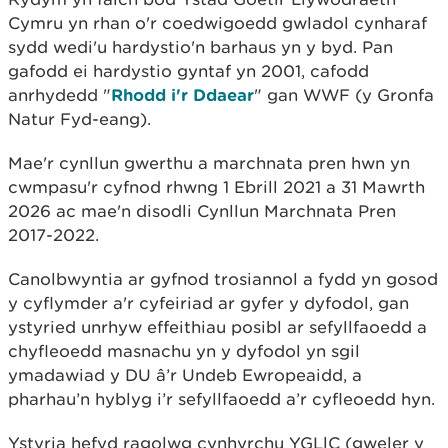
Cymru yn rhan o'r coedwigoedd gwladol cynharaf
sydd wedi'u hardystio'n barhaus yn y byd. Pan
gafodd ei hardystio gyntaf yn 2001, cafodd
anrhydedd "
Rhodd i'r Ddaear
" gan WWF (y Gronfa
Natur Fyd-eang).
Mae'r cynllun gwerthu a marchnata pren hwn yn
cwmpasu'r cyfnod rhwng 1 Ebrill 2021 a 31 Mawrth
2026 ac mae'n disodli Cynllun Marchnata Pren
2017-2022.
Canolbwyntia ar gyfnod trosiannol a fydd yn gosod
y cyflymder a'r cyfeiriad ar gyfer y dyfodol, gan
ystyried unrhyw effeithiau posibl ar sefyllfaoedd a
chyfleoedd masnachu yn y dyfodol yn sgil
ymadawiad y DU â’r Undeb Ewropeaidd, a
pharhau’n hyblyg i’r sefyllfaoedd a’r cyfleoedd hyn.
Ystyria hefyd ragolwg cynhyrchu YGLlC (gweler y