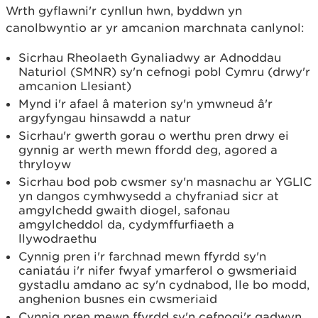
Wrth gyflawni'r cynllun hwn, byddwn yn
canolbwyntio ar yr amcanion marchnata canlynol:
Sicrhau Rheolaeth Gynaliadwy ar Adnoddau
Naturiol (SMNR) sy'n cefnogi pobl Cymru (drwy'r
amcanion Llesiant)
Mynd i'r afael â materion sy'n ymwneud â'r
argyfyngau hinsawdd a natur
Sicrhau'r gwerth gorau o werthu pren drwy ei
gynnig ar werth mewn ffordd deg, agored a
thryloyw
Sicrhau bod pob cwsmer sy'n masnachu ar YGLlC
yn dangos cymhwysedd a chyfraniad sicr at
amgylchedd gwaith diogel, safonau
amgylcheddol da, cydymffurfiaeth a
llywodraethu
Cynnig pren i'r farchnad mewn ffyrdd sy'n
caniatáu i'r nifer fwyaf ymarferol o gwsmeriaid
gystadlu amdano ac sy'n cydnabod, lle bo modd,
anghenion busnes ein cwsmeriaid
Cynnig pren mewn ffyrdd sy'n cefnogi'r gadwyn