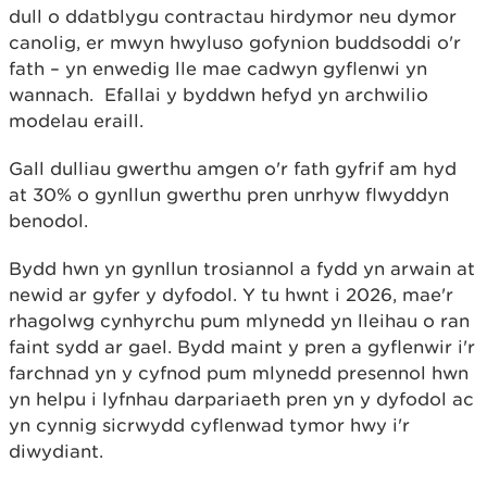
dull o ddatblygu contractau hirdymor neu dymor
canolig, er mwyn hwyluso gofynion buddsoddi o'r
fath – yn enwedig lle mae cadwyn gyflenwi yn
wannach. Efallai y byddwn hefyd yn archwilio
modelau eraill.
Gall dulliau gwerthu amgen o'r fath gyfrif am hyd
at 30% o gynllun gwerthu pren unrhyw flwyddyn
benodol.
Bydd hwn yn gynllun trosiannol a fydd yn arwain at
newid ar gyfer y dyfodol. Y tu hwnt i 2026, mae'r
rhagolwg cynhyrchu pum mlynedd yn lleihau o ran
faint sydd ar gael. Bydd maint y pren a gyflenwir i'r
farchnad yn y cyfnod pum mlynedd presennol hwn
yn helpu i lyfnhau darpariaeth pren yn y dyfodol ac
yn cynnig sicrwydd cyflenwad tymor hwy i'r
diwydiant.