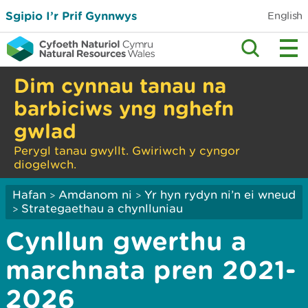
Sgipio I’r Prif Gynnwys
English
Dim cynnau tanau na
barbiciws yng nghefn
gwlad
Perygl tanau gwyllt. Gwiriwch y cyngor
diogelwch.
Hafan
Amdanom ni
Yr hyn rydyn ni’n ei wneud
>
>
Strategaethau a chynlluniau
>
Cynllun gwerthu a
marchnata pren 2021-
2026