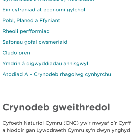
Ein cyfraniad at economi gylchol
Pobl, Planed a Ffyniant
Rheoli perfformiad
Safonau gofal cwsmeriaid
Cludo pren
Ymdrin â digwyddiadau annisgwyl
Atodiad A – Crynodeb rhagolwg cynhyrchu
Crynodeb gweithredol
Cyfoeth Naturiol Cymru (CNC) yw'r mwyaf o’r Cyrff
a Noddir gan Lywodraeth Cymru sy'n dwyn ynghyd