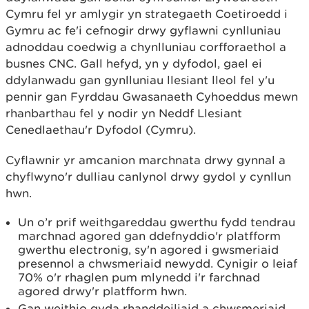
Cymru fel yr amlygir yn strategaeth Coetiroedd i
Gymru ac fe'i cefnogir drwy gyflawni cynlluniau
adnoddau coedwig a chynlluniau corfforaethol a
busnes CNC. Gall hefyd, yn y dyfodol, gael ei
ddylanwadu gan gynlluniau llesiant lleol fel y'u
pennir gan Fyrddau Gwasanaeth Cyhoeddus mewn
rhanbarthau fel y nodir yn Neddf Llesiant
Cenedlaethau'r Dyfodol (Cymru).
Cyflawnir yr amcanion marchnata drwy gynnal a
chyflwyno'r dulliau canlynol drwy gydol y cynllun
hwn.
Un o’r prif weithgareddau gwerthu fydd tendrau
marchnad agored gan ddefnyddio'r platfform
gwerthu electronig, sy'n agored i gwsmeriaid
presennol a chwsmeriaid newydd. Cynigir o leiaf
70% o'r rhaglen pum mlynedd i'r farchnad
agored drwy'r platfform hwn.
Gan weithio gyda rhanddeiliaid a chwsmeriaid,