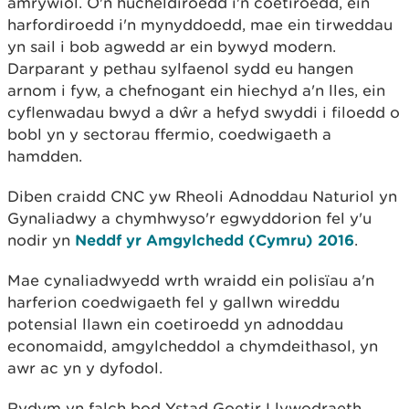
amrywiol. O'n hucheldiroedd i'n coetiroedd, ein
harfordiroedd i'n mynyddoedd, mae ein tirweddau
yn sail i bob agwedd ar ein bywyd modern.
Darparant y pethau sylfaenol sydd eu hangen
arnom i fyw, a chefnogant ein hiechyd a'n lles, ein
cyflenwadau bwyd a dŵr a hefyd swyddi i filoedd o
bobl yn y sectorau ffermio, coedwigaeth a
hamdden.
Diben craidd CNC yw Rheoli Adnoddau Naturiol yn
Gynaliadwy a chymhwyso'r egwyddorion fel y'u
nodir yn
Neddf yr Amgylchedd (Cymru) 2016
.
Mae cynaliadwyedd wrth wraidd ein polisïau a'n
harferion coedwigaeth fel y gallwn wireddu
potensial llawn ein coetiroedd yn adnoddau
economaidd, amgylcheddol a chymdeithasol, yn
awr ac yn y dyfodol.
Rydym yn falch bod Ystad Goetir Llywodraeth