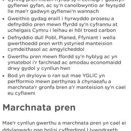
gyflenwi gyfan, ac sy’n canolbwyntio ar feysydd
lle mae'r gadwyn gyflenwi'n wannach
Gweithio gydag eraill i hyrwyddo prosesu a
defnyddio pren mewn ffyrdd sy'n cyfrannu at
uchelgais Cymru i leihau ei hôl troed carbon
Defnyddio dull Pobl, Planed, Ffyniant i wella
gwerthoedd pren wrth ystyried manteision
cymdeithasol ac amgylcheddol
Gwerthu pren mewn ffordd sy'n hyblyg ac yn
ymatebol i'r farchnad ac amodau economaidd
drwy gydol y cynllun hwn
Bod yn dryloyw o ran sut mae YGLlC yn
perfformio mewn perthynas â chynaeafu a
marchnata'r gronfa bren a'r manteision sy'n cael
eu cyflawni
Marchnata pren
Mae'r cynllun gwerthu a marchnata pren yn cael ei
ddylanwadu gan bolisi cyffredinol Llywodraeth