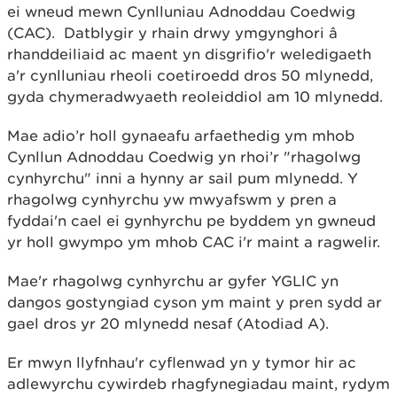
ei wneud mewn Cynlluniau Adnoddau Coedwig
(CAC). Datblygir y rhain drwy ymgynghori â
rhanddeiliaid ac maent yn disgrifio'r weledigaeth
a'r cynlluniau rheoli coetiroedd dros 50 mlynedd,
gyda chymeradwyaeth reoleiddiol am 10 mlynedd.
Mae adio’r holl gynaeafu arfaethedig ym mhob
Cynllun Adnoddau Coedwig yn rhoi’r "rhagolwg
cynhyrchu" inni a hynny ar sail pum mlynedd. Y
rhagolwg cynhyrchu yw mwyafswm y pren a
fyddai'n cael ei gynhyrchu pe byddem yn gwneud
yr holl gwympo ym mhob CAC i'r maint a ragwelir.
Mae'r rhagolwg cynhyrchu ar gyfer YGLlC yn
dangos gostyngiad cyson ym maint y pren sydd ar
gael dros yr 20 mlynedd nesaf (Atodiad A).
Er mwyn llyfnhau'r cyflenwad yn y tymor hir ac
adlewyrchu cywirdeb rhagfynegiadau maint, rydym