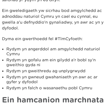
Ein gweledigaeth yw sicrhau bod amgylchedd ac
adnoddau naturiol Cymru yn cael eu cynnal, eu
gwella a'u defnyddio'n gynaliadwy, yn awr ac yn y
dyfodol.
Dyma ein gwerthoedd fel #TîmCyfoeth:
Rydym yn angerddol am amgylchedd naturiol
Cymru
Rydym yn gofalu am ein gilydd a'r bobl sy’n
gweithio gyda ni
Rydym yn gweithredu ag unplygrwydd
Rydym yn gwneud gwahaniaeth yn awr ac ar
gyfer y dyfodol
Rydym yn falch o wasanaethu pobl Cymru
Ein hamcanion marchnata