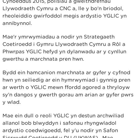
Cyhoeddus 2015, polisïau a gweithdrefnau
Llywodraeth Cymru a CNC a, lle y bo'n briodol,
rheoleiddio gwirfoddol megis ardystio YGLlC yn
annibynnol.
Mae'r ymrwymiadau a nodir yn Strategaeth
Coetiroedd i Gymru Llywodraeth Cymru a Rôl a
Phwrpas YGLlC hefyd yn dylanwadu ar y cynllun
gwerthu a marchnata pren hwn.
Bydd ein hamcanion marchnata ar gyfer y cyfnod
hwn yn seiliedig ar ein hymrwymiad i gynnig pren
ar werth o YGLlC mewn ffordd agored a thryloyw
sy'n dangos y gwerth gorau am arian ar gyfer pwrs
y wlad.
Mae ein dull o reoli YGLlC yn destun archwiliad
allanol bob blwyddyn i safonau rhyngwladol
ardystio coedwigoedd, fel y’u nodir yn Safon
Sicrwydd Coetiroedd y DU (UKWAS). Mae