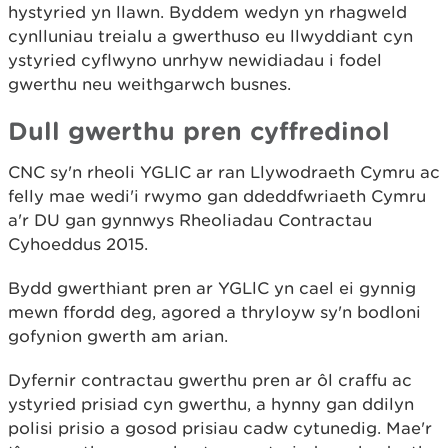
hystyried yn llawn. Byddem wedyn yn rhagweld
cynlluniau treialu a gwerthuso eu llwyddiant cyn
ystyried cyflwyno unrhyw newidiadau i fodel
gwerthu neu weithgarwch busnes.
Dull gwerthu pren cyffredinol
CNC sy'n rheoli YGLlC ar ran Llywodraeth Cymru ac
felly mae wedi'i rwymo gan ddeddfwriaeth Cymru
a'r DU gan gynnwys Rheoliadau Contractau
Cyhoeddus 2015.
Bydd gwerthiant pren ar YGLlC yn cael ei gynnig
mewn ffordd deg, agored a thryloyw sy'n bodloni
gofynion gwerth am arian.
Dyfernir contractau gwerthu pren ar ôl craffu ac
ystyried prisiad cyn gwerthu, a hynny gan ddilyn
polisi prisio a gosod prisiau cadw cytunedig. Mae'r