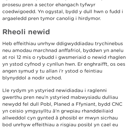
prosesu pren a sector ehangach tyfwyr
coedwigoedd. Yn ogystal, bydd y dull hwn o fudd i
argaeledd pren tymor canolig i hirdymor.
Rheoli newid
Heb effeithiau unrhyw ddigwyddiadau trychinebus
neu amodau marchnad anffafriol, byddwn yn anelu
at roi 12 mis o rybudd i gwsmeriaid o newid rhaglen
yn ystod cyfnod y cynllun hwn. Er enghraifft, os oes
angen symud y tu allan i'r ystod o feintiau
blynyddol a nodir uchod.
Lle rydym yn ystyried newidiadau i raglenni
gwerthu pren neu’n ystyried mabwysiadu dulliau
newydd fel dull Pobl, Planed a Ffyniant, bydd CNC
yn ceisio ymgysylltu â'n grwpiau rhanddeiliaid
allweddol cyn gynted â phosibl er mwyn sicrhau
bod unrhyw effeithiau a risgiau posibl yn cael eu