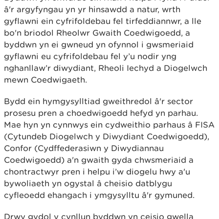
â'r argyfyngau yn yr hinsawdd a natur, wrth
gyflawni ein cyfrifoldebau fel tirfeddiannwr, a lle
bo'n briodol Rheolwr Gwaith Coedwigoedd, a
byddwn yn ei gwneud yn ofynnol i gwsmeriaid
gyflawni eu cyfrifoldebau fel y’u nodir yng
nghanllaw’r diwydiant, Rheoli Iechyd a Diogelwch
mewn Coedwigaeth.
Bydd ein hymgysylltiad gweithredol â'r sector
prosesu pren a choedwigoedd hefyd yn parhau.
Mae hyn yn cynnwys ein cydweithio parhaus â FISA
(Cytundeb Diogelwch y Diwydiant Coedwigoedd),
Confor (Cydffederasiwn y Diwydiannau
Coedwigoedd) a'n gwaith gyda chwsmeriaid a
chontractwyr pren i helpu i’w diogelu hwy a'u
bywoliaeth yn ogystal â cheisio datblygu
cyfleoedd ehangach i ymgysylltu â'r gymuned.
Drwy gydol y cynllun byddwn yn ceisio gwella