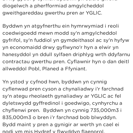
diogelwch a pherfformiad amgylcheddol
gweithgareddau gwerthu pren ar YGLlC.
Byddwn yn atgyfnerthu ein hymrwymiad i reoli
coedwigoedd mewn modd sy'n amgylcheddol
gyfrifol, sy'n fuddiol yn gymdeithasol ac sy'n hyfyw
yn economaidd drwy gyflwyno'r hyn a elwir yn
hanesyddol yn ddull sylfaen driphlyg wrth ddyfarnu
contractau gwerthu pren. Cyflawnir hyn o dan deitl
allweddol Pobl, Planed a Ffyniant.
Yn ystod y cyfnod hwn, byddwn yn cynnig
cyflenwad pren cyson a chynaliadwy i'r farchnad
sy'n ategu rheolaeth gynaliadwy ar YGLlC ac fel
dyletswydd gyffredinol i goedwigo, cynhyrchu a
chyflenwi pren. Byddwn yn cynnig 735,000m3 i
835,000m3 o bren i’r farchnad bob blwyddyn.
Bydd maint y pren a gynigir ar werth yn cael ei
nodi ym mis Hydref y flwyddyn flaenorol.