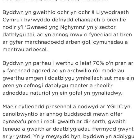
Byddwn yn gweithio ochr yn ochr â Llywodraeth
Cymru i hyrwyddo defnydd ehangach o bren lle
nodir y’i 'Gwnaed yng Nghymru' yn y sector
datblygu tai, ac yn annog mwy o fynediad at bren
ar gyfer marchnadoedd arbenigol, cymunedau a
mentrau arloesol.
Byddwn yn parhau i werthu o leiaf 70% o'n pren ar
y farchnad agored ac yn archwilio rôl modelau
gwerthu amgen i ddatblygu ymhellach sut mae ein
pren yn cefnogi datblygu menter a rheoli'r
adnoddau naturiol yn ein gofal yn gynaliadwy.
Mae'r cyfleoedd presennol a nodwyd ar YGLlC yn
canolbwyntio ar annog buddsoddi mewn offer
cynaeafu pren i reoli gwaith ar dir serth, gwaith
teneuo a gwaith ar ddatblygiadau ffermydd gwynt
ar yr ystad. Yn y meysydd hyn, byddwn yn adolygu