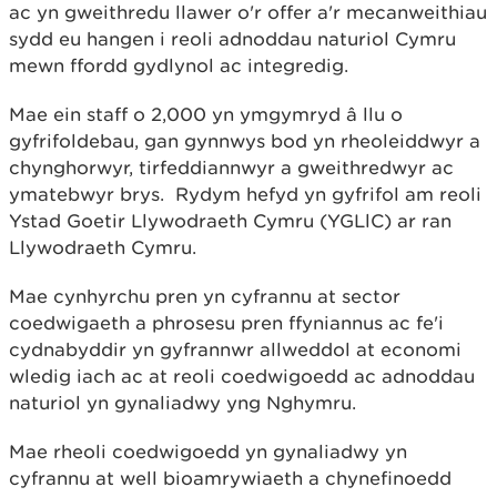
ac yn gweithredu llawer o'r offer a'r mecanweithiau
sydd eu hangen i reoli adnoddau naturiol Cymru
mewn ffordd gydlynol ac integredig.
Mae ein staff o 2,000 yn ymgymryd â llu o
gyfrifoldebau, gan gynnwys bod yn rheoleiddwyr a
chynghorwyr, tirfeddiannwyr a gweithredwyr ac
ymatebwyr brys. Rydym hefyd yn gyfrifol am reoli
Ystad Goetir Llywodraeth Cymru (YGLlC) ar ran
Llywodraeth Cymru.
Mae cynhyrchu pren yn cyfrannu at sector
coedwigaeth a phrosesu pren ffyniannus ac fe'i
cydnabyddir yn gyfrannwr allweddol at economi
wledig iach ac at reoli coedwigoedd ac adnoddau
naturiol yn gynaliadwy yng Nghymru.
Mae rheoli coedwigoedd yn gynaliadwy yn
cyfrannu at well bioamrywiaeth a chynefinoedd