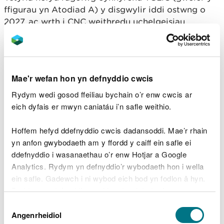
ffigurau yn Atodiad A) y disgwylir iddi ostwng o
2027, ac wrth i CNC weithredu uchelgeisiau
deddfwriaeth newydd a nodir yn Neddf Llesiant
Cenedlaethau'r Dyfodol (Cymru) 2015 a Deddf yr
Amgylchedd (Cymru) 2016.
Mae'r wefan hon yn defnyddio cwcis
Rydym yn gweithredu'r cynllun newydd hwn er
mwyn amlinellu newid yn ein dull o werthu a
Rydym wedi gosod ffeiliau bychain o’r enw cwcis ar
marchnata pren ac amlinellu sut mae
eich dyfais er mwyn caniatáu i’n safle weithio.
gweithgareddau cyfredol wedi esblygu y tu hwnt i'r
ymrwymiadau a wnaed yn y cynllun blaenorol. Mae
Hoffem hefyd ddefnyddio cwcis dadansoddi. Mae’r rhain
hyn yn cynnwys dod â'n contractau hirdymor
yn anfon gwybodaeth am y ffordd y caiff ein safle ei
presennol a chontractau ‘gwerthu sefydlog a mwy’
ddefnyddio i wasanaethau o’r enw Hotjar a Google
i ben. Mae hefyd yn cynnwys y newid o ran
Analytics. Rydym yn defnyddio’r wybodaeth hon i wella
ymrwymiad rhwng y cynnig gwerthu sefydlog a'r
ein safle. Gadewch i ni wybod eich bod yn fodlon â hyn.
cynnig gwerthu ymyl y ffordd sydd wedi digwydd
Byddwn yn defnyddio cwci i gadw eich dewis.
dros oes y cynllun blaenorol.
Dewis
Gellir
darllen mwy am ein cwcis
cyn i chi ddewis.
Angenrheidiol
Caniatâd
Rydym yn cydnabod bod dull marchnata a gwerthu