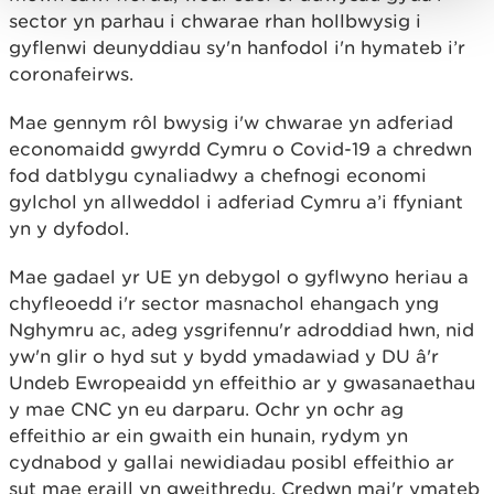
sector yn parhau i chwarae rhan hollbwysig i
gyflenwi deunyddiau sy'n hanfodol i'n hymateb i’r
coronafeirws.
Mae gennym rôl bwysig i'w chwarae yn adferiad
economaidd gwyrdd Cymru o Covid-19 a chredwn
fod datblygu cynaliadwy a chefnogi economi
gylchol yn allweddol i adferiad Cymru a’i ffyniant
yn y dyfodol.
Mae gadael yr UE yn debygol o gyflwyno heriau a
chyfleoedd i'r sector masnachol ehangach yng
Nghymru ac, adeg ysgrifennu'r adroddiad hwn, nid
yw'n glir o hyd sut y bydd ymadawiad y DU â'r
Undeb Ewropeaidd yn effeithio ar y gwasanaethau
y mae CNC yn eu darparu. Ochr yn ochr ag
effeithio ar ein gwaith ein hunain, rydym yn
cydnabod y gallai newidiadau posibl effeithio ar
sut mae eraill yn gweithredu. Credwn mai'r ymateb