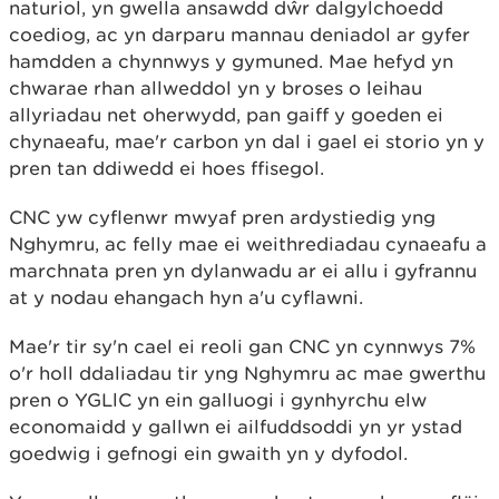
naturiol, yn gwella ansawdd dŵr dalgylchoedd
coediog, ac yn darparu mannau deniadol ar gyfer
hamdden a chynnwys y gymuned. Mae hefyd yn
chwarae rhan allweddol yn y broses o leihau
allyriadau net oherwydd, pan gaiff y goeden ei
chynaeafu, mae'r carbon yn dal i gael ei storio yn y
pren tan ddiwedd ei hoes ffisegol.
CNC yw cyflenwr mwyaf pren ardystiedig yng
Nghymru, ac felly mae ei weithrediadau cynaeafu a
marchnata pren yn dylanwadu ar ei allu i gyfrannu
at y nodau ehangach hyn a'u cyflawni.
Mae'r tir sy'n cael ei reoli gan CNC yn cynnwys 7%
o'r holl ddaliadau tir yng Nghymru ac mae gwerthu
pren o YGLlC yn ein galluogi i gynhyrchu elw
economaidd y gallwn ei ailfuddsoddi yn yr ystad
goedwig i gefnogi ein gwaith yn y dyfodol.