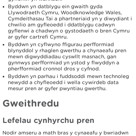
Byddwn yn datblygu ein gwaith gyda
Llywodraeth Cymru, Woodknowledge Wales,
Cymdeithasau Tai a phartneriaid yn y diwydiant i
chwilio am gyfleoedd i ddatblygu cadwyn
gyflenwi a chadwyn o gystodaeth o bren Cymru
ar gyfer cartrefi Cymru.
Byddwn yn cyflwyno ffigurau perfformiad
blynyddol y rhaglen gwerthu a chynaeafu pren
mewn digwyddiadau cyswllt masnach, gan
gynnwys perfformiad yn ystod y flwyddyn a
pherfformiad cronnol dros y cyfnod.
Byddwn yn parhau i fuddsoddi mewn technoleg
newydd a chyfleoedd i wella cywirdeb data
mesur pren ar gyfer pwyntiau gwerthu.
Gweithredu
Lefelau cynhyrchu pren
Nodir amseru a math bras y cynaeafu y bwriadwn