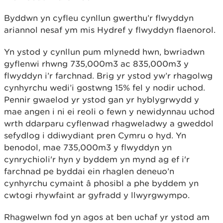
Byddwn yn cyfleu cynllun gwerthu’r flwyddyn
ariannol nesaf ym mis Hydref y flwyddyn flaenorol.
Yn ystod y cynllun pum mlynedd hwn, bwriadwn
gyflenwi rhwng 735,000m3 ac 835,000m3 y
flwyddyn i’r farchnad. Brig yr ystod yw’r rhagolwg
cynhyrchu wedi’i gostwng 15% fel y nodir uchod.
Pennir gwaelod yr ystod gan yr hyblygrwydd y
mae angen i ni ei reoli o fewn y newidynnau uchod
wrth ddarparu cyflenwad rhagweladwy a gweddol
sefydlog i ddiwydiant pren Cymru o hyd. Yn
benodol, mae 735,000m3 y flwyddyn yn
cynrychioli'r hyn y byddem yn mynd ag ef i'r
farchnad pe byddai ein rhaglen deneuo’n
cynhyrchu cymaint â phosibl a phe byddem yn
cwtogi rhywfaint ar gyfradd y llwyrgwympo.
Rhagwelwn fod yn agos at ben uchaf yr ystod am