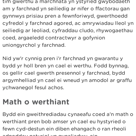
tîm gwerthu a marchnata yn ystyried gwybodaeth
am y farchnad yn seiliedig ar nifer o ffactorau gan
gynnwys prisiau pren a fewnforiwyd, gwerthoedd
cyfredol y farchnad agored, ac amrywiadau lleol yn
seiliedig ar leoliad, cyfraddau cludo, rhywogaethau
coed, argaeledd contractwyr a gofynion
uniongyrchol y farchnad.
Nid yw'r cynnig pren i'r farchnad yn gwarantu y
bydd yr holl bren yn cael ei werthu. Fodd bynnag,
os gellir cael gwerth presennol y farchnad, bydd
argymhelliad yn cael ei wneud yn amodol ar graffu
ychwanegol fesul achos.
Math o werthiant
Bydd ein gweithrediadau cynaeafu coed a'n math o
werthiant pren bob amser yn cael eu hystyried o
fewn cyd-destun ein diben ehangach o ran rheoli