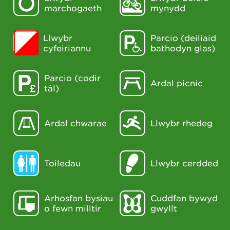
marchogaeth
mynydd
Llwybr
Parcio (deiliaid
cyfeiriannu
bathodyn glas)
Parcio (codir
Ardal picnic
tâl)
Ardal chwarae
Llwybr rhedeg
Toiledau
Llwybr cerdded
Arhosfan bysiau
Cuddfan bywyd
o fewn milltir
gwyllt