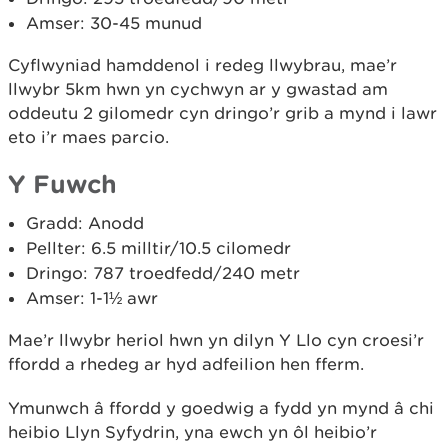
Amser: 30-45 munud
Cyﬂwyniad hamddenol i redeg llwybrau, mae’r
llwybr 5km hwn yn cychwyn ar y gwastad am
oddeutu 2 gilomedr cyn dringo’r grib a mynd i lawr
eto i’r maes parcio.
Y Fuwch
Gradd: Anodd
Pellter: 6.5 milltir/10.5 cilomedr
Dringo: 787 troedfedd/240 metr
Amser: 1-1½ awr
Mae’r llwybr heriol hwn yn dilyn Y Llo cyn croesi’r
ffordd a rhedeg ar hyd adfeilion hen fferm.
Ymunwch â ffordd y goedwig a fydd yn mynd â chi
heibio Llyn Syfydrin, yna ewch yn ôl heibio’r