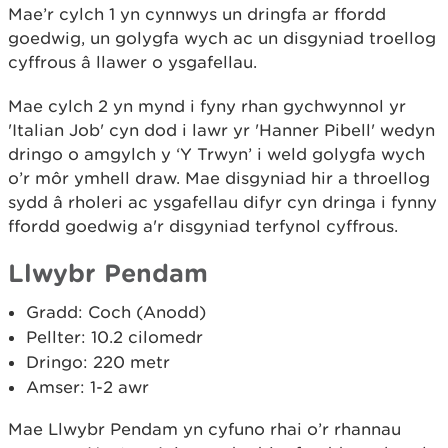
Mae’r cylch 1 yn cynnwys un dringfa ar ffordd
goedwig, un golygfa wych ac un disgyniad troellog
cyffrous â llawer o ysgafellau.
Mae cylch 2 yn mynd i fyny rhan gychwynnol yr
'Italian Job' cyn dod i lawr yr 'Hanner Pibell' wedyn
dringo o amgylch y ‘Y Trwyn’ i weld golygfa wych
o’r môr ymhell draw. Mae disgyniad hir a throellog
sydd â rholeri ac ysgafellau difyr cyn dringa i fynny
ffordd goedwig a'r disgyniad terfynol cyffrous.
Llwybr Pendam
Gradd: Coch (Anodd)
Pellter: 10.2 cilomedr
Dringo: 220 metr
Amser: 1-2 awr
Mae Llwybr Pendam yn cyfuno rhai o’r rhannau