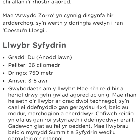
chi allan i’r rhostir agored.
Mae ‘Arwydd Zorro’ yn cynnig disgynfa hir
ardderchog, sy’n werth y ddringfa wedyn i ran
‘Coesau’n Llosgi’.
Llwybr Syfydrin
Gradd: Du (Anodd iawn)
Pellter: 36 cilomedr
Dringo: 750 metr
Amser: 3-5 awr
Gwybodaeth am y llwybr: Mae hi’n reid hir a
heriol drwy gefn gwlad agored ac unig, Mae rhan
helaeth o’r llwybr ar drac dwbl technegol, sy’n
cael ei ddefnyddio gan gerbydau 4x4, beiciau
modur, marchogion a cherddwyr. Cofiwch reidio
yn ofalus gan roi ystyriaeth i ddefnyddwyr eraill.
Gadewch giatiau fel yr oeddent. Mae llwybrau
beicio mynydd Summit a Syfydrin wedi'u
dargyfeirio’n rhannol.