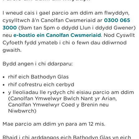
I wneud cais i gael parcio am ddim am flwyddyn,
cysylltwch â’n Canolfan Cwsmeriaid ar
0300 065
3000
(9am tan 5pm o ddydd Llun i ddydd Gwener)
neu
e-bostio ein Canolfan Cwsmeriaid
. Nod Cyswllt
Cyfoeth fydd ymateb i chi o fewn dau ddiwrnod
gwaith.
Bydd angen i chi ddarparu:
rhif eich Bathodyn Glas
rhif cofrestru eich cerbyd
y lleoliadau lle rydych chi eisiau parcio am ddim
(Canolfan Ymwelwyr Bwlch Nant yr Arian,
Canolfan Ymwelwyr Coed y Brenin neu
Niwbwrch)
Mae parcio am ddim yn para am 12 mis.
Rhaid i chi arddangos eich Bathodyn Glas yn eich