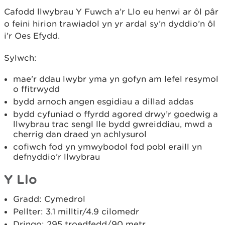
Cafodd llwybrau Y Fuwch a’r Llo eu henwi ar ôl pâr
o feini hirion trawiadol yn yr ardal sy’n dyddio’n ôl
i’r Oes Efydd.
Sylwch:
mae'r ddau lwybr yma yn gofyn am lefel resymol
o ffitrwydd
bydd arnoch angen esgidiau a dillad addas
bydd cyfuniad o ffyrdd agored drwy’r goedwig a
llwybrau trac sengl lle bydd gwreiddiau, mwd a
cherrig dan draed yn achlysurol
coﬁwch fod yn ymwybodol fod pobl eraill yn
defnyddio’r llwybrau
Y Llo
Gradd: Cymedrol
Pellter: 3.1 milltir/4.9 cilomedr
Dringo: 295 troedfedd/90 metr