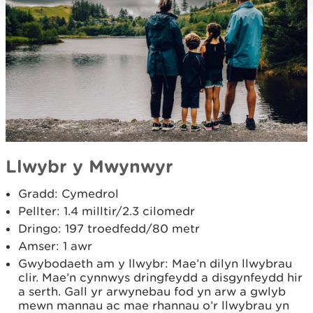
Llwybr y Mwynwyr
Gradd: Cymedrol
Pellter: 1.4 milltir/2.3 cilomedr
Dringo: 197 troedfedd/80 metr
Amser: 1 awr
Gwybodaeth am y llwybr: Mae’n dilyn llwybrau
clir. Mae’n cynnwys dringfeydd a disgynfeydd hir
a serth. Gall yr arwynebau fod yn arw a gwlyb
mewn mannau ac mae rhannau o’r llwybrau yn