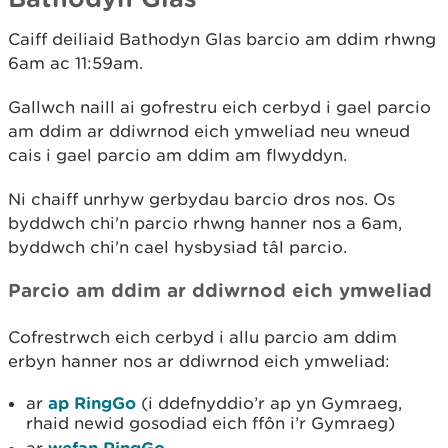
Caiff deiliaid Bathodyn Glas barcio am ddim rhwng
6am ac 11:59am.
Gallwch naill ai gofrestru eich cerbyd i gael parcio
am ddim ar ddiwrnod eich ymweliad neu wneud
cais i gael parcio am ddim am flwyddyn.
Ni chaiff unrhyw gerbydau barcio dros nos. Os
byddwch chi'n parcio rhwng hanner nos a 6am,
byddwch chi'n cael hysbysiad tâl parcio.
Parcio am ddim ar ddiwrnod eich ymweliad
Cofrestrwch eich cerbyd i allu parcio am ddim
erbyn hanner nos ar ddiwrnod eich ymweliad:
ar
ap RingGo
(i ddefnyddio’r ap yn Gymraeg,
rhaid newid gosodiad eich ffôn i’r Gymraeg)
wefan RingGo