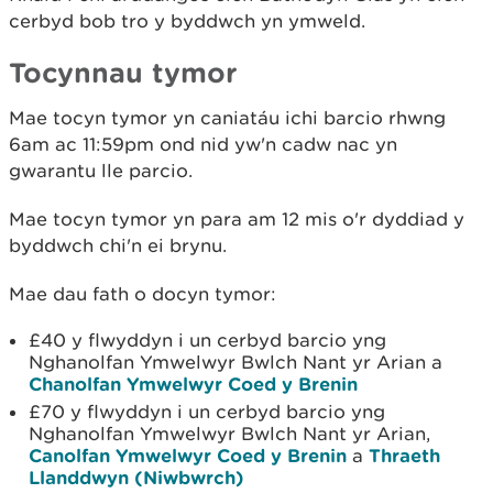
cerbyd bob tro y byddwch yn ymweld.
Tocynnau tymor
Mae tocyn tymor yn caniatáu ichi barcio rhwng
6am ac 11:59pm ond nid yw'n cadw nac yn
gwarantu lle parcio.
Mae tocyn tymor yn para am 12 mis o'r dyddiad y
byddwch chi'n ei brynu.
Mae dau fath o docyn tymor:
£40 y flwyddyn i un cerbyd barcio yng
Nghanolfan Ymwelwyr Bwlch Nant yr Arian a
Chanolfan Ymwelwyr Coed y Brenin
£70 y flwyddyn i un cerbyd barcio yng
Nghanolfan Ymwelwyr Bwlch Nant yr Arian,
Canolfan Ymwelwyr Coed y Brenin
a
Thraeth
Llanddwyn (Niwbwrch)