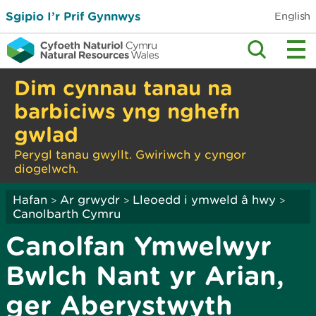
Sgipio I’r Prif Gynnwys
English
Dim cynnau tanau na
barbiciws yng nghefn
gwlad
Perygl tanau gwyllt. Gwiriwch y cyngor
diogelwch.
Hafan
Ar grwydr
Lleoedd i ymweld â hwy
>
>
>
Canolbarth Cymru
Canolfan Ymwelwyr
Bwlch Nant yr Arian,
ger Aberystwyth