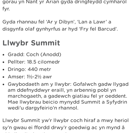
gorau yn Nant yr Arian gyda dringfeydd cymharol
fyr.
Gyda rhannau fel ‘Ar y Dibyn’, ‘Lan a Lawr’ a
disgynfa olaf gynhyrfus ar hyd ‘Fry fel Barcud’.
Llwybr Summit
Gradd: Coch (Anodd)
Pellter: 18.5 cilomedr
Dringo: 440 metr
Amser: 1½-2½ awr
Gwybodaeth am y llwybr: Gofalwch gadw llygad
am ddefnyddwyr eraill, yn arbennig pobl yn
marchogaeth, a gadewch giatiau fel yr oeddent.
Mae llwybrau beicio mynydd Summit a Syfydrin
wedi'u dargyfeirio’n rhannol.
Llwybr Summit yw’r llwybr coch hiraf a mwy heriol
sy’n gwau ei ffordd drwy’r goedwig ac yn mynd â