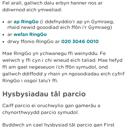
Fel arall, gallwch dalu erbyn hanner nos ar
ddiwrnod eich ymweliad:
ar
ap RingGo
(i ddefnyddio’r ap yn Gymraeg,
rhaid newid gosodiad eich ffôn i’r Gymraeg)
ar
wefan RingGo
drwy ffonio RingGo ar
020 3046 0010
Mae RingGo yn ychwanegu ffi weinyddu. Fe
welwch y ffi cyn i chi wneud eich taliad. Mae hefyd
ffi am gael negeseuon i’ch ffôn symudol, ond
gallwch ddiffodd y rhain yn ngosodiadau eich cyfrif
RingGo i osgoi talu’r ffi.
Hysbysiadau tâl parcio
Caiff parcio ei oruchwylio gan gamerâu a
chynorthwyydd parcio symudol.
Byddwch yn cael hysbysiad tâl parcio gan First