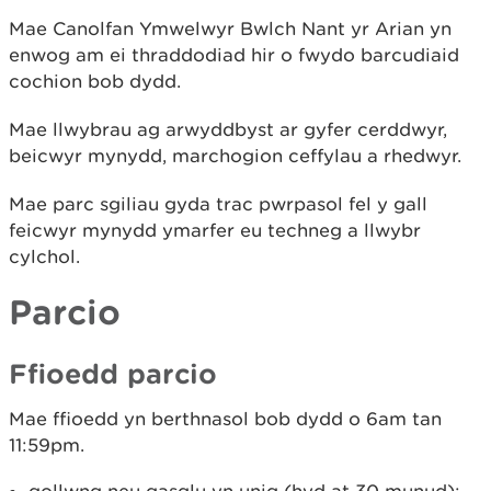
Mae Canolfan Ymwelwyr Bwlch Nant yr Arian yn
enwog am ei thraddodiad hir o fwydo barcudiaid
cochion bob dydd.
Mae llwybrau ag arwyddbyst ar gyfer cerddwyr,
beicwyr mynydd,
marchogion ceffylau a rhedwyr.
Mae parc sgiliau gyda trac pwrpasol fel y gall
feicwyr mynydd ymarfer eu techneg a llwybr
cylchol.
Parcio
Ffioedd parcio
Mae ffioedd yn berthnasol bob dydd o 6am tan
11:59pm.