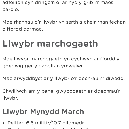
adfeilion cyn dringo’n ôl ar hyd y grib i’r maes
parcio.
Mae rhannau o’r llwybr yn serth a cheir rhan fechan
o ffordd darmac.
Llwybr marchogaeth
Mae llwybr marchogaeth yn cychwyn ar ffordd y
goedwig ger y ganolfan ymwelwr.
Mae arwyddbyst ar y llwybr o’r dechrau i’r diwedd.
Chwiliwch am y panel gwybodaeth ar ddechrau’r
llwybr.
Llwybr Mynydd March
Pellter: 6.6 milltir/10.7 cilomedr