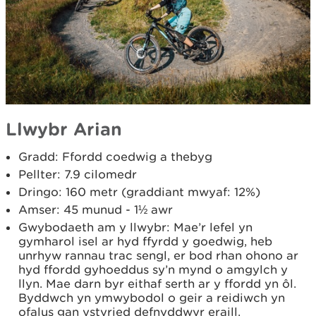
Llwybr Arian
Gradd: Ffordd coedwig a thebyg
Pellter: 7.9 cilomedr
Dringo: 160 metr (graddiant mwyaf: 12%)
Amser: 45 munud - 1½ awr
Gwybodaeth am y llwybr: Mae’r lefel yn
gymharol isel ar hyd ffyrdd y goedwig, heb
unrhyw rannau trac sengl, er bod rhan ohono ar
hyd ffordd gyhoeddus sy’n mynd o amgylch y
llyn. Mae darn byr eithaf serth ar y ffordd yn ôl.
Byddwch yn ymwybodol o geir a reidiwch yn
ofalus gan ystyried defnyddwyr eraill.