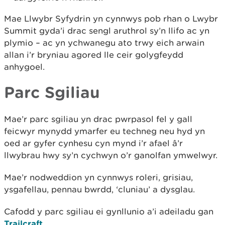
Mae Llwybr Syfydrin yn cynnwys pob rhan o Lwybr
Summit gyda’i drac sengl aruthrol sy’n llifo ac yn
plymio – ac yn ychwanegu ato trwy eich arwain
allan i’r bryniau agored lle ceir golygfeydd
anhygoel.
Parc Sgiliau
Mae’r parc sgiliau yn drac pwrpasol fel y gall
feicwyr mynydd ymarfer eu techneg neu hyd yn
oed ar gyfer cynhesu cyn mynd i’r afael â’r
llwybrau hwy sy’n cychwyn o’r ganolfan ymwelwyr.
Mae’r nodweddion yn cynnwys roleri, grisiau,
ysgafellau, pennau bwrdd, ‘cluniau’ a dysglau.
Cafodd y parc sgiliau ei gynllunio a’i adeiladu gan
Trailcraft
.