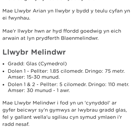
Mae Llwybr Arian yn llwybr y bydd y teulu cyfan yn
ei fwynhau.
Mae’r llwybr hwn ar hyd ffordd goedwig yn eich
arwain at lyn prydferth Blaenmelindwr.
Llwybr Melindwr
Gradd: Glas (Cymedrol)
Dolen 1 - Pellter: 1.85 cilomedr. Dringo: 75 metr.
Amser: 15-30 munud.
Dolen 1 & 2 - Pellter: 5 cilomedr. Dringo: 110 metr.
Amser: 30 munud - 1 awr.
Mae Llwybr Melindwr i fod yn un 'cynyddol' ar
gyfer beicwyr sy'n gymwys ar lwybrau gradd glas,
fel y gallant wella'u sgiliau cyn symud ymlaen i'r
radd nesaf.