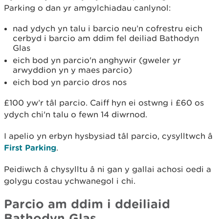
Parking o dan yr amgylchiadau canlynol:
nad ydych yn talu i barcio neu’n cofrestru eich
cerbyd i barcio am ddim fel deiliad Bathodyn
Glas
eich bod yn parcio'n anghywir (gweler yr
arwyddion yn y maes parcio)
eich bod yn parcio dros nos
£100 yw’r tâl parcio. Caiff hyn ei ostwng i £60 os
ydych chi'n talu o fewn 14 diwrnod.
I apelio yn erbyn hysbysiad tâl parcio, cysylltwch â
First Parking
.
Peidiwch â chysylltu â ni gan y gallai achosi oedi a
golygu costau ychwanegol i chi.
Parcio am ddim i ddeiliaid
Bathodyn Glas