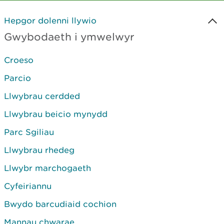
Hepgor dolenni llywio
Gwybodaeth i ymwelwyr
Croeso
Parcio
Llwybrau cerdded
Llwybrau beicio mynydd
Parc Sgiliau
Llwybrau rhedeg
Llwybr marchogaeth
Cyfeiriannu
Bwydo barcudiaid cochion
Mannau chwarae