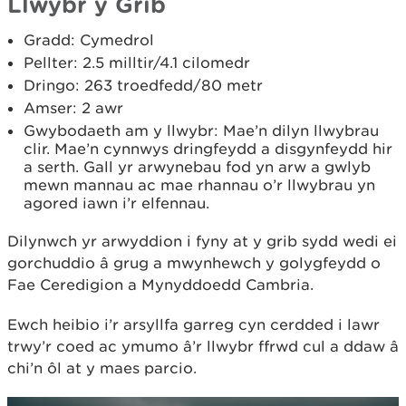
Llwybr y Grib
Gradd: Cymedrol
Pellter: 2.5 milltir/4.1 cilomedr
Dringo: 263 troedfedd/80 metr
Amser: 2 awr
Gwybodaeth am y llwybr: Mae’n dilyn llwybrau
clir. Mae’n cynnwys dringfeydd a disgynfeydd hir
a serth. Gall yr arwynebau fod yn arw a gwlyb
mewn mannau ac mae rhannau o’r llwybrau yn
agored iawn i’r elfennau.
Dilynwch yr arwyddion i fyny at y grib sydd wedi ei
gorchuddio â grug a mwynhewch y golygfeydd o
Fae Ceredigion a Mynyddoedd Cambria.
Ewch heibio i’r arsyllfa garreg cyn cerdded i lawr
trwy’r coed ac ymumo â’r llwybr ffrwd cul a ddaw â
chi’n ôl at y maes parcio.