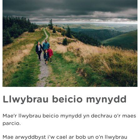
Llwybrau beicio mynydd
Mae'r llwybrau beicio mynydd yn dechrau o'r maes
parcio.
Mae arwyddbyst i’w cael ar bob un o’n llwybrau