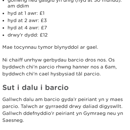
gollwng neu gasglu yn unig (hyd at 30 munud):
am ddim
hyd at 1 awr: £1
hyd at 2 awr: £3
hyd at 4 awr: £7
drwy'r dydd: £12
Mae tocynnau tymor blynyddol ar gael.
Ni chaiff unrhyw gerbydau barcio dros nos. Os
byddwch chi'n parcio rhwng hanner nos a 6am,
byddwch chi'n cael hysbysiad tâl parcio.
Sut i dalu i barcio
Gallwch dalu am barcio gyda’r peiriant yn y maes
parcio. Talwch ar gyrraedd drwy daliad digyswllt.
Gallwch ddefnyddio’r peiriant yn Gymraeg neu yn
Saesneg.