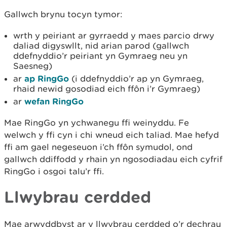
Gallwch brynu tocyn tymor:
wrth y peiriant ar gyrraedd y maes parcio drwy
daliad digyswllt, nid arian parod (gallwch
ddefnyddio’r peiriant yn Gymraeg neu yn
Saesneg)
ar
ap RingGo
(i ddefnyddio’r ap yn Gymraeg,
rhaid newid gosodiad eich ffôn i’r Gymraeg)
ar
wefan RingGo
Mae RingGo yn ychwanegu ffi weinyddu. Fe
welwch y ffi cyn i chi wneud eich taliad. Mae hefyd
ffi am gael negeseuon i’ch ffôn symudol, ond
gallwch ddiffodd y rhain yn ngosodiadau eich cyfrif
RingGo i osgoi talu’r ffi.
Llwybrau cerdded
Mae arwyddbyst ar y llwybrau cerdded o’r dechrau