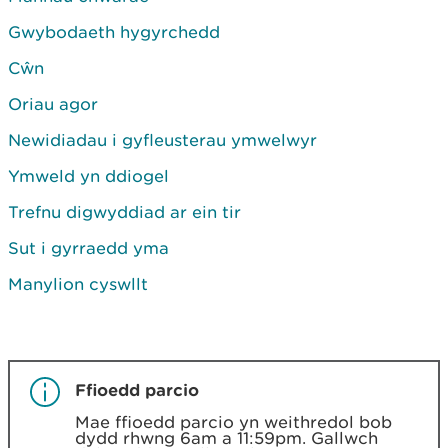
Gwybodaeth hygyrchedd
Cŵn
Oriau agor
Newidiadau i gyfleusterau ymwelwyr
Ymweld yn ddiogel
Trefnu digwyddiad ar ein tir
Sut i gyrraedd yma
Manylion cyswllt
Ffioedd parcio
Mae ffioedd parcio yn weithredol bob
dydd rhwng 6am a 11:59pm. Gallwch