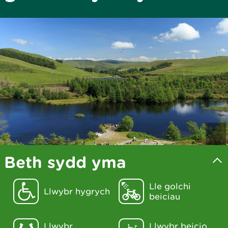
Beth sydd yma
Lle golchi
Llwybr hygrych
beiciau
Llwybr
Llwybr beicio