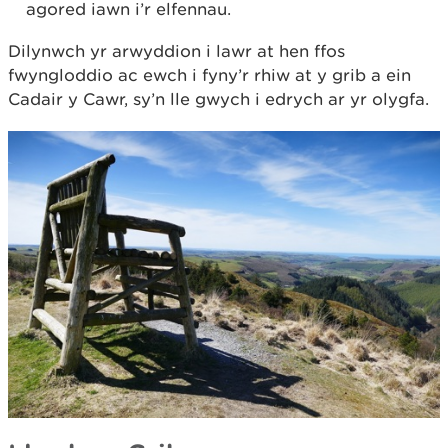
agored iawn i’r elfennau.
Dilynwch yr arwyddion i lawr at hen ffos
fwyngloddio ac ewch i fyny’r rhiw at y grib a ein
Cadair y Cawr, sy’n lle gwych i edrych ar yr olygfa.