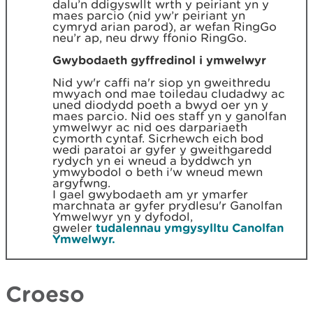
dalu’n ddigyswllt wrth y peiriant yn y
maes parcio (nid yw’r peiriant yn
cymryd arian parod), ar wefan RingGo
neu’r ap, neu drwy ffonio RingGo.
Gwybodaeth gyffredinol i ymwelwyr
Nid yw'r caffi na'r siop yn gweithredu
mwyach ond mae toiledau cludadwy ac
uned diodydd poeth a bwyd oer yn y
maes parcio. Nid oes staff yn y ganolfan
ymwelwyr ac nid oes darpariaeth
cymorth cyntaf. Sicrhewch eich bod
wedi paratoi ar gyfer y gweithgaredd
rydych yn ei wneud a byddwch yn
ymwybodol o beth i'w wneud mewn
argyfwng.
I gael gwybodaeth am yr ymarfer
marchnata ar gyfer prydlesu'r Ganolfan
Ymwelwyr yn y dyfodol,
gweler
tudalennau ymgysylltu Canolfan
Ymwelwyr.
Croeso