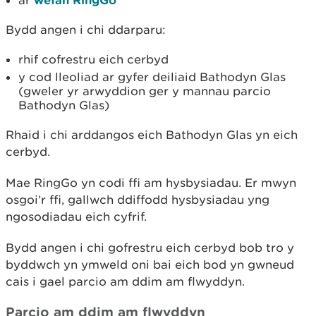
ar
Bydd angen i chi ddarparu:
rhif cofrestru eich cerbyd
y cod lleoliad ar gyfer deiliaid Bathodyn Glas
(gweler yr arwyddion ger y mannau parcio
Bathodyn Glas)
Rhaid i chi arddangos eich Bathodyn Glas yn eich
cerbyd.
Mae RingGo yn codi ffi am hysbysiadau. Er mwyn
osgoi’r ffi, gallwch ddiffodd hysbysiadau yng
ngosodiadau eich cyfrif.
Bydd angen i chi gofrestru eich cerbyd bob tro y
byddwch yn ymweld oni bai eich bod yn gwneud
cais i gael parcio am ddim am flwyddyn.
Parcio am ddim am flwyddyn