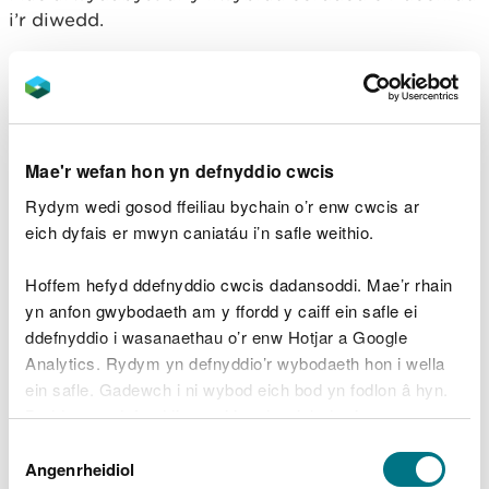
i’r diwedd.
Chwiliwch am y panel gwybodaeth ar ddechrau’r
llwybr.
Dysgwch beth yw ystyr
graddau’r llwybrau
cerdded
.
Mae'r wefan hon yn defnyddio cwcis
Rydym wedi gosod ffeiliau bychain o’r enw cwcis ar
Llwybr y Barcud (yn cynnwys
eich dyfais er mwyn caniatáu i’n safle weithio.
Llwybr Pos Anifeiliaid)
Hoffem hefyd ddefnyddio cwcis dadansoddi. Mae’r rhain
Gradd: Hygyrch
yn anfon gwybodaeth am y ffordd y caiff ein safle ei
Pellter: 0.8 milltir/1.3 cilomedr
ddefnyddio i wasanaethau o’r enw Hotjar a Google
Graddiant ar ei fwyaf: 10%
Analytics. Rydym yn defnyddio’r wybodaeth hon i wella
Amser: 30 munud
ein safle. Gadewch i ni wybod eich bod yn fodlon â hyn.
Gwybodaeth am y llwybr: Mae’r llwybr cylchol,
Byddwn yn defnyddio cwci i gadw eich dewis.
gwastad hwn yn addas ar gyfer cadeiriau olwyn a
Dewis
chadeiriau gwthio.
Gellir
darllen mwy am ein cwcis
cyn i chi ddewis.
Angenrheidiol
Caniatâd