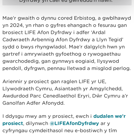
Mae’r gwaith o dynnu cored Erbistog, a gwblhawyd
yn 2024, yn rhan o gyfres ehangach o fesurau gan
brosiect LIFE Afon Dyfrdwy i adfer ‘Ardal
Cadwraeth Arbennig Afon Dyfrdwy a Llyn Tegid’
sydd o bwys rhyngwladol. Mae’r dalgylch hwn yn
gartref i amrywiaeth gyfoethog o rywogaethau
gwarchodedig, gan gynnwys eogiaid, llysywod
pendoll, dyfrgwn, pennau lletwad a misglod perlog.
Ariennir y prosiect gan raglen LIFE yr UE,
Llywodraeth Cymru, Asiantaeth yr Amgylchedd,
Awdurdod Parc Cenedlaethol Eryri, Dŵr Cymru a’r
Ganolfan Adfer Afonydd.
I ddysgu mwy am y prosiect, ewch i
dudalen we’r
prosiect
, dilynwch
@LIFEAfonDyfrdwy
ar y
cyfryngau cymdeithasol neu e-bostiwch y tîm