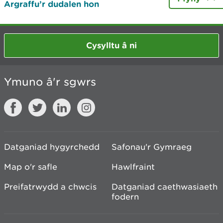
Argraffu’r dudalen hon
Cysylltu â ni
Ymuno â'r sgwrs
Datganiad hygyrchedd
Safonau'r Gymraeg
Map o'r safle
Hawlfraint
Preifatrwydd a chwcis
Datganiad caethwasiaeth
fodern