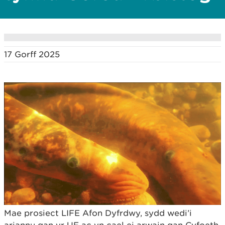
17 Gorff 2025
Mae prosiect LIFE Afon Dyfrdwy, sydd wedi’i
ariannu gan yr UE ac yn cael ei arwain gan Cyfoeth