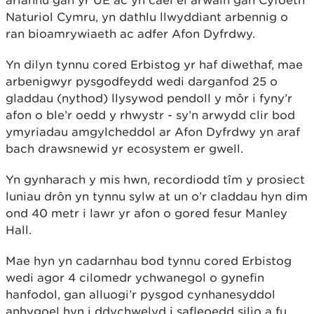
Naturiol Cymru, yn dathlu llwyddiant arbennig o
ran bioamrywiaeth ac adfer Afon Dyfrdwy.
Yn dilyn tynnu cored Erbistog yr haf diwethaf, mae
arbenigwyr pysgodfeydd wedi darganfod 25 o
gladdau (nythod) llysywod pendoll y môr i fyny’r
afon o ble’r oedd y rhwystr - sy’n arwydd clir bod
ymyriadau amgylcheddol ar Afon Dyfrdwy yn araf
bach drawsnewid yr ecosystem er gwell.
Yn gynharach y mis hwn, recordiodd tîm y prosiect
luniau drôn yn tynnu sylw at un o’r claddau hyn dim
ond 40 metr i lawr yr afon o gored fesur Manley
Hall.
Mae hyn yn cadarnhau bod tynnu cored Erbistog
wedi agor 4 cilomedr ychwanegol o gynefin
hanfodol, gan alluogi’r pysgod cynhanesyddol
anhygoel hyn i ddychwelyd i safleoedd silio a fu