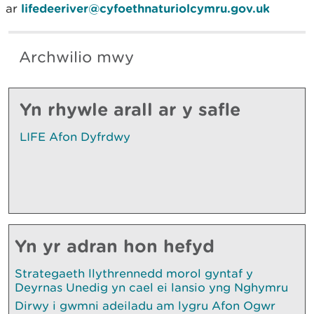
ar
lifedeeriver@cyfoethnaturiolcymru.gov.uk
Archwilio mwy
Yn rhywle arall ar y safle
LIFE Afon Dyfrdwy
Yn yr adran hon hefyd
Strategaeth llythrennedd morol gyntaf y
Deyrnas Unedig yn cael ei lansio yng Nghymru
Dirwy i gwmni adeiladu am lygru Afon Ogwr