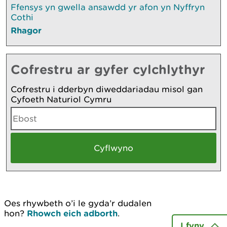
Ffensys yn gwella ansawdd yr afon yn Nyffryn
Cothi
Rhagor
Cofrestru ar gyfer cylchlythyr
Cofrestru i dderbyn diweddariadau misol gan
Cyfoeth Naturiol Cymru
Oes rhywbeth o’i le gyda’r dudalen
hon?
Rhowch eich adborth
.
I fyny