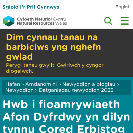
Sgipio I’r Prif Gynnwys
English
Dim cynnau tanau na
barbiciws yng nghefn
gwlad
Perygl tanau gwyllt. Gwiriwch y cyngor
diogelwch.
Hafan
Amdanom ni
Newyddion a blogiau
>
>
>
Newyddion
Datganiadau newyddion 2025
>
Hwb i fioamrywiaeth
Afon Dyfrdwy yn dilyn
tynnu Cored Erbistog