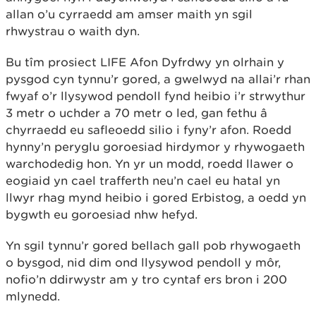
allan o’u cyrraedd am amser maith yn sgil
rhwystrau o waith dyn.
Bu tîm prosiect LIFE Afon Dyfrdwy yn olrhain y
pysgod cyn tynnu’r gored, a gwelwyd na allai’r rhan
fwyaf o’r llysywod pendoll fynd heibio i’r strwythur
3 metr o uchder a 70 metr o led, gan fethu â
chyrraedd eu safleoedd silio i fyny’r afon. Roedd
hynny’n peryglu goroesiad hirdymor y rhywogaeth
warchodedig hon. Yn yr un modd, roedd llawer o
eogiaid yn cael trafferth neu’n cael eu hatal yn
llwyr rhag mynd heibio i gored Erbistog, a oedd yn
bygwth eu goroesiad nhw hefyd.
Yn sgil tynnu’r gored bellach gall pob rhywogaeth
o bysgod, nid dim ond llysywod pendoll y môr,
nofio’n ddirwystr am y tro cyntaf ers bron i 200
mlynedd.