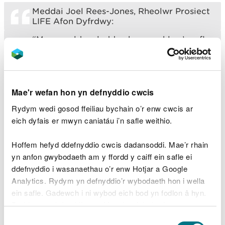
Meddai Joel Rees-Jones, Rheolwr Prosiect
LIFE Afon Dyfrdwy:
“Mae gweld y claddau hyn uwchlaw’r safle
ble tynnwyd cored Erbistog yn
wirioneddol gyffrous. Mae’n arwydd clir
ein bod, drwy ailgysylltu cynefinoedd a
thynnu rhwystrau fel cored Erbistog, yn
rhoi cyfle gwirioneddol i rywogaethau
Mae'r wefan hon yn defnyddio cwcis
eiconig fel llysywod pendoll ac eogiaid
Rydym wedi gosod ffeiliau bychain o’r enw cwcis ar
ffynnu a meithrin poblogaethau iach.
eich dyfais er mwyn caniatáu i’n safle weithio.
“Mae hwn yn fuddugoliaeth enfawr i
fioamrywiaeth ar Afon Dyfrdwy, ac mae’n
Hoffem hefyd ddefnyddio cwcis dadansoddi. Mae’r rhain
dangos y gall gwaith uchelgeisiol fel hyn i
yn anfon gwybodaeth am y ffordd y caiff ein safle ei
adfer afon sicrhau manteision mesuradwy
uniongyrchol i fywyd gwyllt a gwella
ddefnyddio i wasanaethau o’r enw Hotjar a Google
iechyd yr ecosystemau hanfodol hyn.”
Analytics. Rydym yn defnyddio’r wybodaeth hon i wella
ein safle. Gadewch i ni wybod eich bod yn fodlon â hyn.
Byddwn yn defnyddio cwci i gadw eich dewis.
Tra bo’r prosiect yn cyflawni canlyniadau o bwys
Dewis
uwchlaw safle’r gyn gored, mae crynodiad