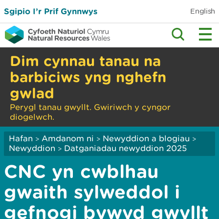
Sgipio I’r Prif Gynnwys
English
Dim cynnau tanau na
barbiciws yng nghefn
gwlad
Perygl tanau gwyllt. Gwiriwch y cyngor
diogelwch.
Hafan
Amdanom ni
Newyddion a blogiau
>
>
>
Newyddion
Datganiadau newyddion 2025
>
CNC yn cwblhau
gwaith sylweddol i
gefnogi bywyd gwyllt