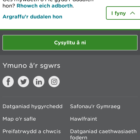
hon?
Rhowch eich adborth
.
I fyny
Argraffu’r dudalen hon
Cysylltu â ni
Ymuno â'r sgwrs
Datganiad hygyrchedd
Safonau'r Gymraeg
Map o'r safle
Hawlfraint
Preifatrwydd a chwcis
Datganiad caethwasiaeth
fodern