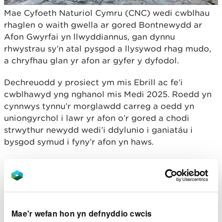
Mae Cyfoeth Naturiol Cymru (CNC) wedi cwblhau
rhaglen o waith gwella ar gored Bontnewydd ar
Afon Gwyrfai yn llwyddiannus, gan dynnu
rhwystrau sy’n atal pysgod a llysywod rhag mudo,
a chryfhau glan yr afon ar gyfer y dyfodol.
Dechreuodd y prosiect ym mis Ebrill ac fe’i
cwblhawyd yng nghanol mis Medi 2025. Roedd yn
cynnwys tynnu’r morglawdd carreg a oedd yn
uniongyrchol i lawr yr afon o’r gored a chodi
strwythur newydd wedi’i ddylunio i ganiatáu i
bysgod symud i fyny’r afon yn haws.
Gosodwyd llwybr llysywod hefyd drwy addasu
arwyneb y gored i greu gorffeniad garw, wedi’i
frwsio y gall llysywod afael ynddo. Yn ogystal,
atgyweiriwyd y wal adain ar y lan chwith, a oedd
wedi’i thanseilio, er mwyn amddiffyn cyfanrwydd y
Mae'r wefan hon yn defnyddio cwcis