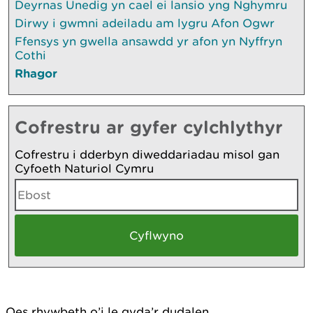
Deyrnas Unedig yn cael ei lansio yng Nghymru
Dirwy i gwmni adeiladu am lygru Afon Ogwr
Ffensys yn gwella ansawdd yr afon yn Nyffryn
Cothi
Rhagor
Cofrestru ar gyfer cylchlythyr
Cofrestru i dderbyn diweddariadau misol gan
Cyfoeth Naturiol Cymru
Oes rhywbeth o’i le gyda’r dudalen