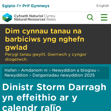
Sgipio I’r Prif Gynnwys
English
Dim cynnau tanau na
barbiciws yng nghefn
gwlad
Perygl tanau gwyllt. Gwiriwch y cyngor
diogelwch.
Hafan
Amdanom ni
Newyddion a blogiau
>
>
>
Newyddion
Datganiadau newyddion 2025
>
Dinistr Storm Darragh
yn effeithio ar y
calendr ralïo