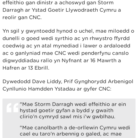
effeithio gan dinistr a achoswyd gan Storm
Darragh ar Ystad Goetir Llywodraeth Cymru a
reolir gan CNC.
Yn sgil y gwyntoedd hynod o uchel, mae miloedd o
dunelli o goed wedi syrthio ac yn rhwystro ffyrdd
coedwig ac yn atal mynediad i lawer o ardaloedd
ac o ganlyniad mae CNC wedi penderfynu canslo
digwyddiadau ralïo yn Nyfnant ar 16 Mawrth a
Hafren ar 13 Ebrill.
Dywedodd Dave Liddy, Prif Gynghorydd Arbenigol
Cynllunio Hamdden Ystadau ar gyfer CNC:
"Mae Storm Darragh wedi effeithio ar ein
hystad goetir gyfan a bydd y gwaith
clirio’n cymryd sawl mis i'w gwblhau.
"Mae canolbarth a de-orllewin Cymru wedi
cael eu taro'n arbennig o galed, ac mae