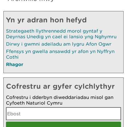
Yn yr adran hon hefyd
Strategaeth llythrennedd morol gyntaf y
Deyrnas Unedig yn cael ei lansio yng Nghymru
Dirwy i gwmni adeiladu am lygru Afon Ogwr
Ffensys yn gwella ansawdd yr afon yn Nyffryn
Cothi
Rhagor
Cofrestru ar gyfer cylchlythyr
Cofrestru i dderbyn diweddariadau misol gan
Cyfoeth Naturiol Cymru