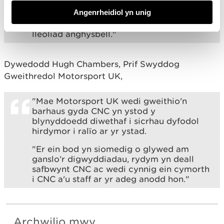
"Mae'r un peth yn wir am Goedwig Ceri,
Angenrheidiol yn unig
sy'n cynnal Rali Woodpecker ym mis Medi;
does dim modd cyrraedd yno oherwydd y
lleoliad anghysbell."
Dywedodd Hugh Chambers, Prif Swyddog
Gweithredol Motorsport UK,
"Mae Motorsport UK wedi gweithio'n
barhaus gyda CNC yn ystod y
blynyddoedd diwethaf i sicrhau dyfodol
hirdymor i ralïo ar yr ystad.
"Er ein bod yn siomedig o glywed am
ganslo’r digwyddiadau, rydym yn deall
safbwynt CNC ac wedi cynnig ein cymorth
i CNC a'u staff ar yr adeg anodd hon."
Archwilio mwy