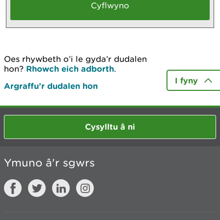
Oes rhywbeth o’i le gyda’r dudalen
hon?
Rhowch eich adborth
.
I fyny
Argraffu’r dudalen hon
Cysylltu â ni
Ymuno â'r sgwrs