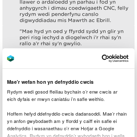
llawer o ardaloedd yn parhau i fod yn
anhygyrch i dimau coedwigaeth CNC, felly
rydym wedi penderfynu canslo
digwyddiadau mis Mawrth ac Ebrill.
"Mae hyd yn oed y ffyrdd sydd yn glir yn
peri risg iechyd a diogelwch i’r rhai sy’n
ralïo a’r rhai sy’n gwylio.
"Rydym wedi bod mewn cysylltiad â
Motor Sports UK a'r Autocycle Union i'w
hysbysu o'n cynlluniau a rhoi cymaint o
rybudd â phosib i drefnwyr ralïau o'r
penderfyniad i ganslo a thrafod y
Mae'r wefan hon yn defnyddio cwcis
tebygolrwydd y bydd ralïau yn
ddiweddarach yn y flwyddyn yn digwydd."
Rydym wedi gosod ffeiliau bychain o’r enw cwcis ar
eich dyfais er mwyn caniatáu i’n safle weithio.
Mae ymdrechion CNC i asesu’r difrod a dechrau'r
Hoffem hefyd ddefnyddio cwcis dadansoddi. Mae’r rhain
broses adfer wedi cael eu rhwystro ymhellach gan
yn anfon gwybodaeth am y ffordd y caiff ein safle ei
dywydd rhewllyd dechrau mis Ionawr ac mae'n
ddefnyddio i wasanaethau o’r enw Hotjar a Google
cyfeirio adnoddau i fynd i'r afael â digwyddiadau
Analytics. Rydym yn defnyddio’r wybodaeth hon i wella