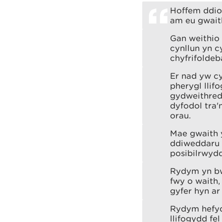
Hoffem ddio
am eu gwaith
Gan weithio
cynllun yn c
chyfrifoldeb
Er nad yw cy
pherygl llif
gydweithred
dyfodol tra'
orau.
Mae gwaith 
ddiweddaru 
posibilrwydd
Rydym yn bw
fwy o waith,
gyfer hyn ar
Rydym hefyd
llifogydd fe