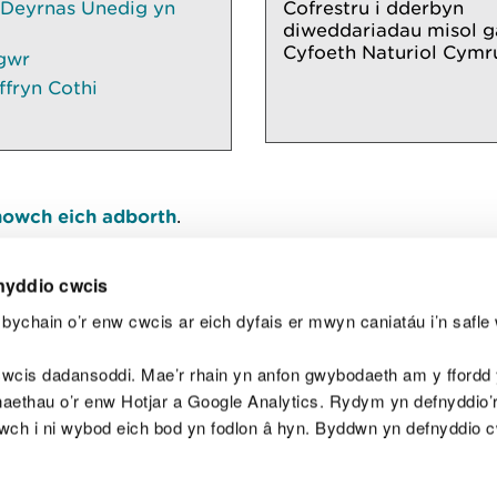
 Deyrnas Unedig yn
Cofrestru i dderbyn
diweddariadau misol g
Cyfoeth Naturiol Cymr
gwr
ffryn Cothi
owch eich adborth
.
nyddio cwcis
bychain o’r enw cwcis ar eich dyfais er mwyn caniatáu i’n safle 
Y
wcis dadansoddi. Mae’r rhain yn anfon gwybodaeth am y ffordd y
anaethau o’r enw Hotjar a Google Analytics. Rydym yn defnyddio
ewch i ni wybod eich bod yn fodlon â hyn. Byddwn yn defnyddio 
aeg
Map o'r safle
Hawlfraint
Preifatrwydd a 