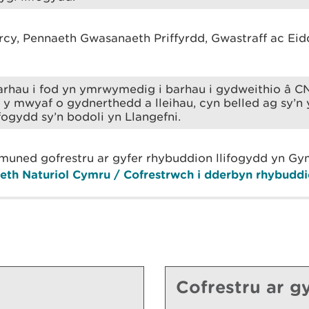
y, Pennaeth Gwasanaeth Priffyrdd, Gwastraff ac Eid
rhau i fod yn ymrwymedig i barhau i gydweithio â C
d y mwyaf o gydnerthedd a lleihau, cyn belled ag sy’n 
ifogydd sy’n bodoli yn Llangefni.
ymuned gofrestru ar gyfer rhybuddion llifogydd yn G
eth Naturiol Cymru / Cofrestrwch i dderbyn rhybuddi
Cofrestru ar gy