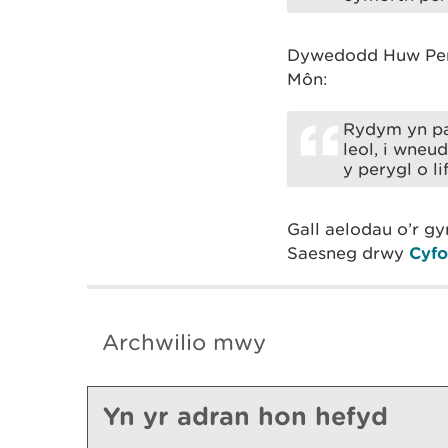
Dywedodd Huw Perc
Môn:
Rydym yn pa
leol, i wneu
y perygl o l
Gall aelodau o’r g
Saesneg drwy
Cyfo
Archwilio mwy
Yn yr adran hon hefyd