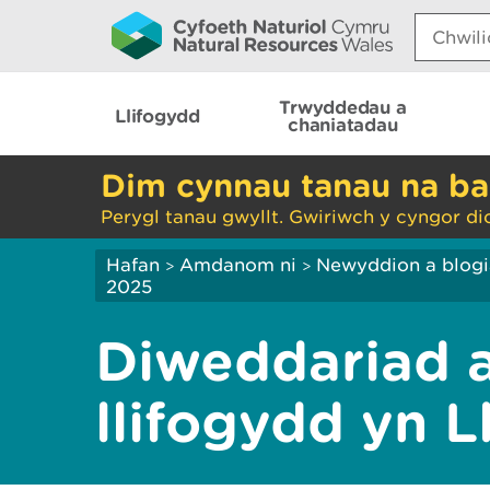
Search:
Trwyddedau a
Llifogydd
chaniatadau
Dim cynnau tanau na ba
Perygl tanau gwyllt. Gwiriwch y cyngor di
Hafan
Amdanom ni
Newyddion a blog
>
>
2025
Diweddariad a
llifogydd yn L