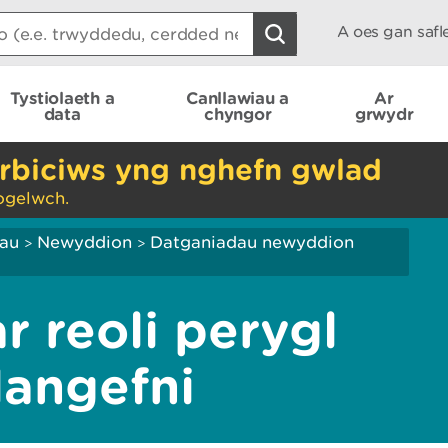
A oes gan saf
Tystiolaeth a
Canllawiau a
Ar
data
chyngor
grwydr
rbiciws yng nghefn gwlad
ogelwch.
iau
Newyddion
Datganiadau newyddion
>
>
r reoli perygl
langefni