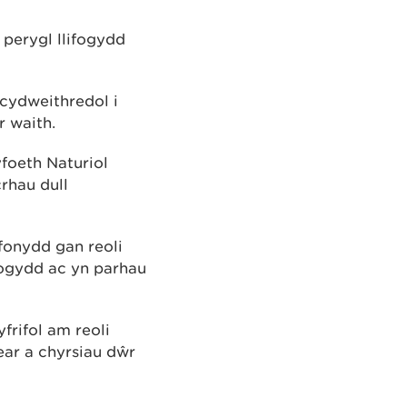
 perygl llifogydd
 cydweithredol i
r waith.
foeth Naturiol
crhau dull
afonydd gan reoli
ifogydd ac yn parhau
frifol am reoli
ear a chyrsiau dŵr