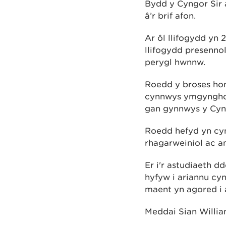
Bydd y Cyngor Sir 
â’r brif afon.
Ar ôl llifogydd yn 
llifogydd presennol
perygl hwnnw.
Roedd y broses hon
cynnwys ymgynghori
gan gynnwys y Cyn
Roedd hefyd yn cyn
rhagarweiniol ac a
Er i'r astudiaeth 
hyfyw i ariannu cy
maent yn agored i 
Meddai Sian Willia