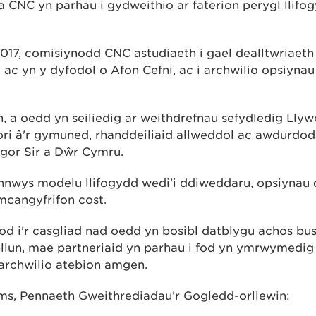
a CNC yn parhau i gydweithio ar faterion perygl llif
2017, comisiynodd CNC astudiaeth i gael dealltwriaeth 
 ac yn y dyfodol o Afon Cefni, ac i archwilio opsiynau 
, a oedd yn seiliedig ar weithdrefnau sefydledig Lly
 â'r gymuned, rhanddeiliaid allweddol ac awdurdoda
gor Sir a Dŵr Cymru.
nwys modelu llifogydd wedi'i ddiweddaru, opsiynau 
mcangyfrifon cost.
ddod i'r casgliad nad oedd yn bosibl datblygu achos 
nllun, mae partneriaid yn parhau i fod yn ymrwymedig
archwilio atebion amgen.
ms, Pennaeth Gweithrediadau’r Gogledd-orllewin: