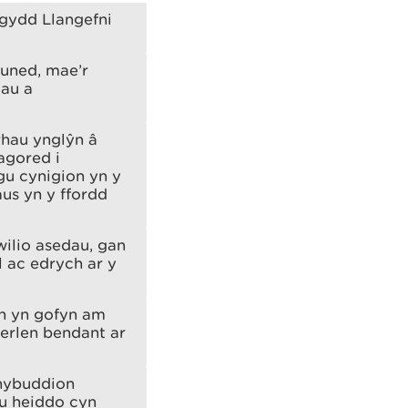
ogydd Llangefni
muned, mae’r
lau a
rhau ynglŷn â
agored i
gu cynigion yn y
aus yn y ffordd
ilio asedau, gan
 ac edrych ar y
yn yn gofyn am
serlen bendant ar
rhybuddion
eu heiddo cyn