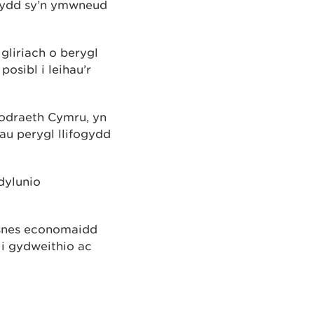
ogydd sy’n ymwneud
gliriach o berygl
posibl i leihau’r
wodraeth Cymru, yn
u perygl llifogydd
dylunio
busnes economaidd
 i gydweithio ac