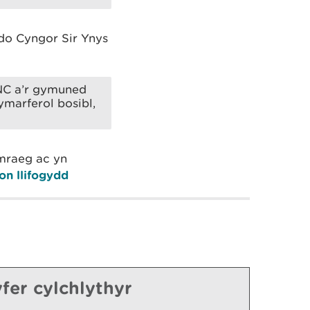
do Cyngor Sir Ynys
NC a’r gymuned
ymarferol bosibl,
ymraeg ac yn
on llifogydd
fer cylchlythyr