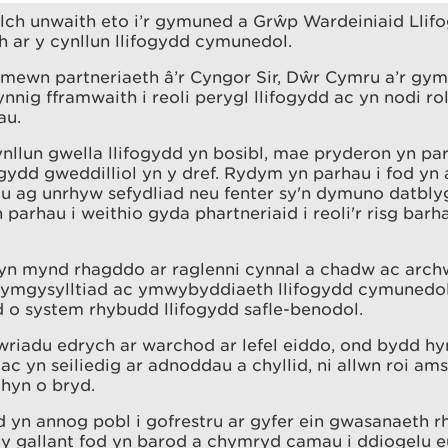
lch unwaith eto i’r gymuned a Grŵp Wardeiniaid Llif
 ar y cynllun llifogydd cymunedol.
 mewn partneriaeth â’r Cyngor Sir, Dŵr Cymru a’r gy
ynnig fframwaith i reoli perygl llifogydd ac yn nodi ro
au.
nllun gwella llifogydd yn bosibl, mae pryderon yn pa
ogydd gweddilliol yn y dref. Rydym yn parhau i fod yn 
u ag unrhyw sefydliad neu fenter sy'n dymuno datbly
n parhau i weithio gyda phartneriaid i reoli'r risg barh
yn mynd rhagddo ar raglenni cynnal a chadw ac archw
ymgysylltiad ac ymwybyddiaeth llifogydd cymunedol
 o system rhybudd llifogydd safle-benodol.
riadu edrych ar warchod ar lefel eiddo, ond bydd h
 ac yn seiliedig ar adnoddau a chyllid, ni allwn roi am
 hyn o bryd.
 yn annog pobl i gofrestru ar gyfer ein gwasanaeth 
l y gallant fod yn barod a chymryd camau i ddiogelu 