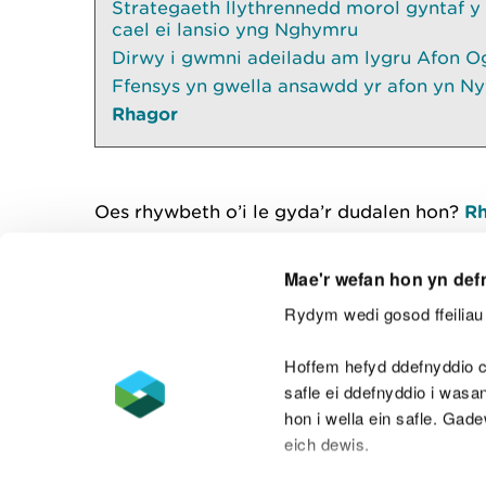
Strategaeth llythrennedd morol gyntaf y
cael ei lansio yng Nghymru
Dirwy i gwmni adeiladu am lygru Afon O
Ffensys yn gwella ansawdd yr afon yn Ny
Rhagor
Oes rhywbeth o’i le gyda’r dudalen hon?
Rh
Mae'r wefan hon yn def
Rydym wedi gosod ffeiliau 
Cysylltu â ni
Hoffem hefyd ddefnyddio c
safle ei ddefnyddio i was
hon i wella ein safle. Gad
eich dewis.
Datganiad hygyrchedd
Safonau'r Gymr