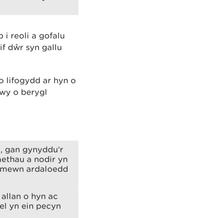
 i reoli a gofalu
if dŵr syn gallu
 lifogydd ar hyn o
mwy o berygl
, gan gynyddu’r
aethau a nodir yn
sg mewn ardaloedd
 allan o hyn ac
el yn ein pecyn