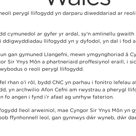
oli perygl llifogydd yn darparu diweddariad ar reoli
dd cymunedol ar gyfer yr ardal, sy'n amlinellu gwaith
 ddigwyddiadau llifogydd yn y dyfodol, yn dal i fod a
lun gan gymuned Llangefni, mewn ymgynghoriad â Cy
 Sir Ynys Môn a phartneriaid proffesiynol eraill, i si
wybodus o reoli perygl llifogydd.
fel rhan o’i rôl, bydd CNC yn parhau i fonitro lefelau 
ydd, yn archwilio Afon Cefni am rwystrau a pherygl ll
fo angen i fynd i’r afael ag unrhyw faterion.
fogydd lleol arweiniol, mae Cyngor Sir Ynys Môn yn gy
 bob ffynhonnell leol, gan gynnwys dŵr wyneb, dŵr da