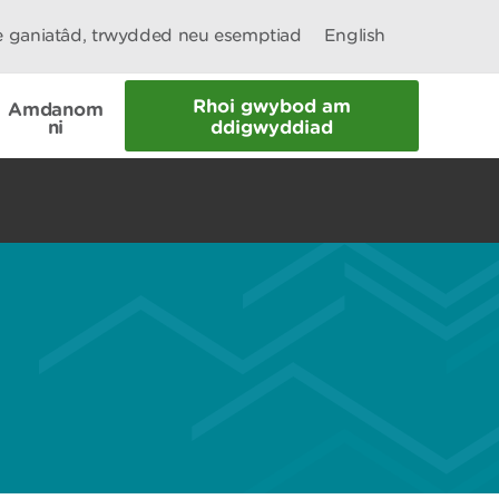
le ganiatâd, trwydded neu esemptiad
English
Rhoi gwybod am
Amdanom
ni
ddigwyddiad