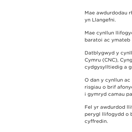
Mae awdurdodau rhe
yn Llangefni.
Mae cynllun llifogy
baratoi ac ymateb i
Datblygwyd y cynl
Cymru (CNC), Cyngor
cydgysylltiedig a g
O dan y cynllun ac 
risgiau o brif afon
i gymryd camau pan 
Fel yr awdurdod lli
perygl llifogydd o
cyffredin.