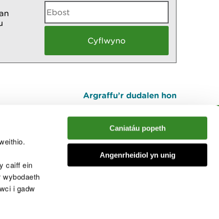
an
u
Argraffu’r dudalen hon
I fyny
Caniatáu popeth
weithio.
muno â'r sgwrs
Angenrheidiol yn unig
 caiff ein
’r wybodaeth
cwci i gadw
chwcis