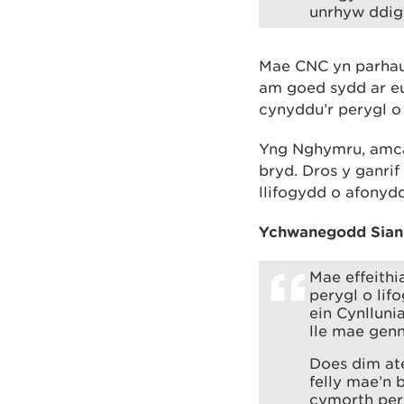
unrhyw ddig
Mae CNC yn parhau i
am goed sydd ar eu 
cynyddu’r perygl o 
Yng Nghymru, amcan
bryd. Dros y ganri
llifogydd o afonydd
Ychwanegodd Sian
Mae effeith
perygl o lif
ein Cynlluni
lle mae genn
Does dim ate
felly mae’n 
cymorth pery