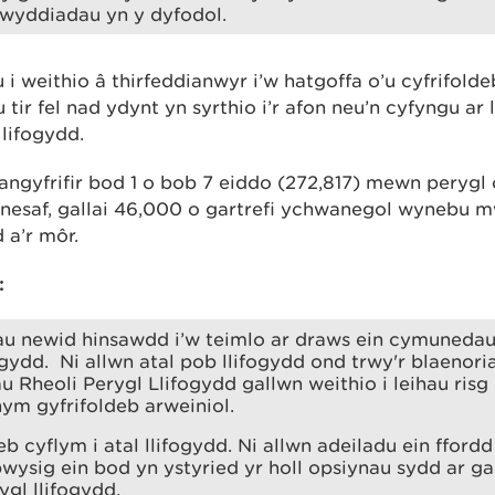
wyddiadau yn y dyfodol.
 weithio â thirfeddianwyr i’w hatgoffa o’u cyfrifoldeb
tir fel nad ydynt yn syrthio i’r afon neu’n cyfyngu ar l
lifogydd.
gyfrifir bod 1 o bob 7 eiddo (272,817) mewn perygl o
f nesaf, gallai 46,000 o gartrefi ychwanegol wynebu 
 a’r môr.
:
iau newid hinsawdd i’w teimlo ar draws ein cymunedau
ogydd. Ni allwn atal pob llifogydd ond trwy'r blaenori
au Rheoli Perygl Llifogydd gallwn weithio i leihau ri
ym gyfrifoldeb arweiniol.
b cyflym i atal llifogydd. Ni allwn adeiladu ein ffordd
bwysig ein bod yn ystyried yr holl opsiynau sydd ar ga
gl llifogydd.