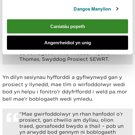
cynefin a dileu’r Minc Americanaidd yn barod ar
gyfer y rhyddhau.
Dangos Manylion
“Rydyn ni wedi gweithio'n agos gyda
Caniatáu popeth
pherchnogion tir i sicrhau bod gan y
Llygod Pengrwn y Dŵr ddigon o fwyd a
lloches i ffynnu yn y gwyllt. Ni fyddai'r
Angenrheidiol yn unig
ailgyflwyno yma wedi bod yn bosibl heb
eu cefnogaeth nhw,” meddai Alyssia
Thomas, Swyddog Prosiect SEWRT.
Yn dilyn sesiynau hyfforddi a gyflwynwyd gan y
prosiect y llynedd, mae tîm o wirfoddolwyr wedi
bod yn helpu i fonitro'r ddyfrffordd i weld pa mor
bell mae'r boblogaeth wedi ymledu.
“Mae gwirfoddolwyr yn rhan hanfodol o'r
prosiect, gan chwilio am dyllau, olion
traed, gorsafoedd bwydo a thail – pob un
yn arwydd bod gennym ni boblogaeth