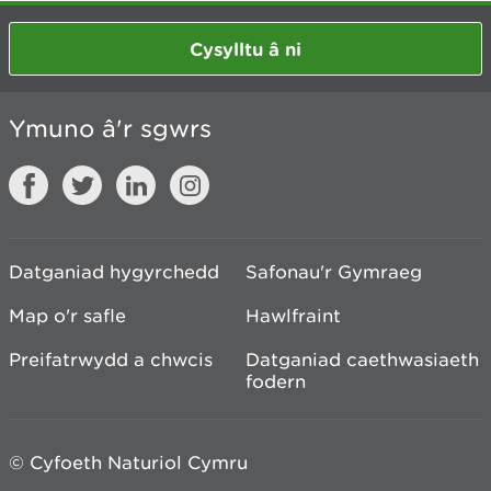
Cysylltu â ni
Ymuno â'r sgwrs
Datganiad hygyrchedd
Safonau'r Gymraeg
Map o'r safle
Hawlfraint
Preifatrwydd a chwcis
Datganiad caethwasiaeth
fodern
© Cyfoeth Naturiol Cymru