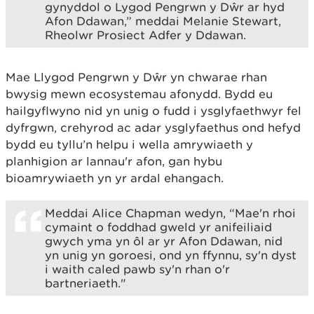
gynyddol o Lygod Pengrwn y Dŵr ar hyd
Afon Ddawan,” meddai Melanie Stewart,
Rheolwr Prosiect Adfer y Ddawan.
Mae Llygod Pengrwn y Dŵr yn chwarae rhan
bwysig mewn ecosystemau afonydd. Bydd eu
hailgyflwyno nid yn unig o fudd i ysglyfaethwyr fel
dyfrgwn, crehyrod ac adar ysglyfaethus ond hefyd
bydd eu tyllu’n helpu i wella amrywiaeth y
planhigion ar lannau'r afon, gan hybu
bioamrywiaeth yn yr ardal ehangach.
Meddai Alice Chapman wedyn, “Mae'n rhoi
cymaint o foddhad gweld yr anifeiliaid
gwych yma yn ôl ar yr Afon Ddawan, nid
yn unig yn goroesi, ond yn ffynnu, sy'n dyst
i waith caled pawb sy'n rhan o'r
bartneriaeth."