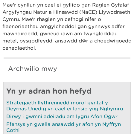
Mae'r cynllun yn cael ei gyllido gan Raglen Gyfalaf
Argyfyngau Natur a Hinsawdd (NaCE) Llywodraeth
Cymru. Mae'r rhaglen yn cefnogi nifer o
flaenoriaethau amgylcheddol gan gynnwys adfer
mawndiroedd, gwneud iawn am fwyngloddiau
metel, pysgodfeydd, ansawdd dŵr a choedwigoedd
cenedlaethol.
Archwilio mwy
Yn yr adran hon hefyd
Strategaeth llythrennedd morol gyntaf y
Deyrnas Unedig yn cael ei lansio yng Nghymru
Dirwy i gwmni adeiladu am lygru Afon Ogwr
Ffensys yn gwella ansawdd yr afon yn Nyffryn
Cothi