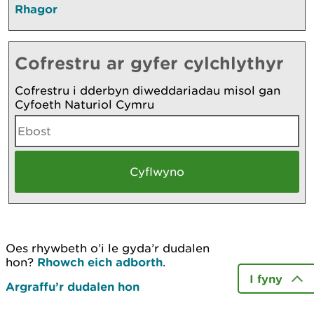
Rhagor
Cofrestru ar gyfer cylchlythyr
Cofrestru i dderbyn diweddariadau misol gan
Cyfoeth Naturiol Cymru
Oes rhywbeth o’i le gyda’r dudalen
hon?
Rhowch eich adborth
.
I fyny
Argraffu’r dudalen hon