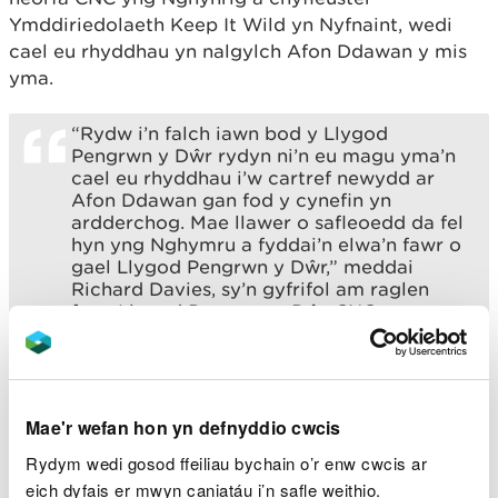
Ymddiriedolaeth Keep It Wild yn Nyfnaint, wedi
cael eu rhyddhau yn nalgylch Afon Ddawan y mis
yma.
“Rydw i’n falch iawn bod y Llygod
Pengrwn y Dŵr rydyn ni’n eu magu yma’n
cael eu rhyddhau i’w cartref newydd ar
Afon Ddawan gan fod y cynefin yn
ardderchog. Mae llawer o safleoedd da fel
hyn yng Nghymru a fyddai’n elwa’n fawr o
gael Llygod Pengrwn y Dŵr,” meddai
Richard Davies, sy’n gyfrifol am raglen
fagu Llygod Pengrwn y Dŵr CNC.
Fe dreuliodd y Llygod Pengrwn y Dŵr ychydig
ddyddiau yn addasu i'w hamgylchedd newydd
Mae'r wefan hon yn defnyddio cwcis
mewn corlannau dros dro cyn cael eu rhyddhau. Y
gobaith yw y bydd y llygod pengrwn yma’n
Rydym wedi gosod ffeiliau bychain o’r enw cwcis ar
atgyfnerthu'r boblogaeth bresennol ac yn ehangu
eich dyfais er mwyn caniatáu i’n safle weithio.