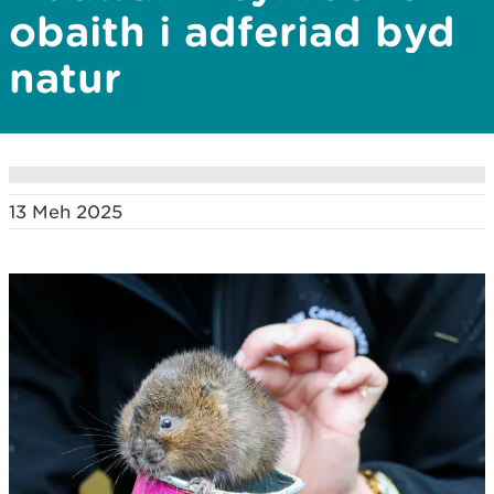
obaith i adferiad byd
natur
13 Meh 2025