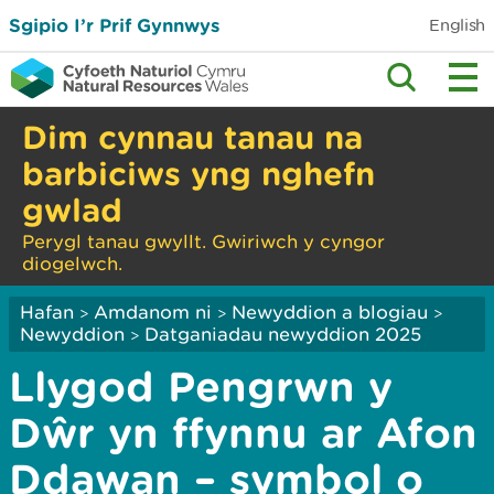
Sgipio I’r Prif Gynnwys
English
Dim cynnau tanau na
barbiciws yng nghefn
gwlad
Perygl tanau gwyllt. Gwiriwch y cyngor
diogelwch.
Hafan
Amdanom ni
Newyddion a blogiau
>
>
>
Newyddion
Datganiadau newyddion 2025
>
Llygod Pengrwn y
Dŵr yn ffynnu ar Afon
Ddawan – symbol o