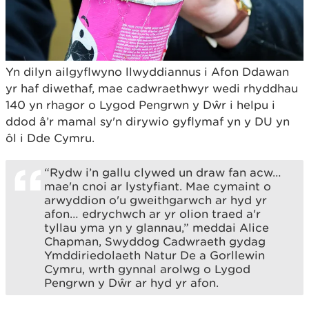
Yn dilyn ailgyflwyno llwyddiannus i Afon Ddawan
yr haf diwethaf, mae cadwraethwyr wedi rhyddhau
140 yn rhagor o Lygod Pengrwn y Dŵr i helpu i
ddod â’r mamal sy'n dirywio gyflymaf yn y DU yn
ôl i Dde Cymru.
“Rydw i’n gallu clywed un draw fan acw…
mae'n cnoi ar lystyfiant. Mae cymaint o
arwyddion o'u gweithgarwch ar hyd yr
afon… edrychwch ar yr olion traed a'r
tyllau yma yn y glannau,” meddai Alice
Chapman, Swyddog Cadwraeth gydag
Ymddiriedolaeth Natur De a Gorllewin
Cymru, wrth gynnal arolwg o Lygod
Pengrwn y Dŵr ar hyd yr afon.