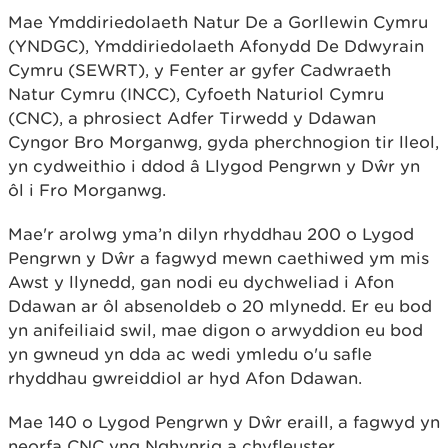
Mae Ymddiriedolaeth Natur De a Gorllewin Cymru
(YNDGC), Ymddiriedolaeth Afonydd De Ddwyrain
Cymru (SEWRT), y Fenter ar gyfer Cadwraeth
Natur Cymru (INCC), Cyfoeth Naturiol Cymru
(CNC), a phrosiect Adfer Tirwedd y Ddawan
Cyngor Bro Morganwg, gyda pherchnogion tir lleol,
yn cydweithio i ddod â Llygod Pengrwn y Dŵr yn
ôl i Fro Morganwg.
Mae'r arolwg yma’n dilyn rhyddhau 200 o Lygod
Pengrwn y Dŵr a fagwyd mewn caethiwed ym mis
Awst y llynedd, gan nodi eu dychweliad i Afon
Ddawan ar ôl absenoldeb o 20 mlynedd. Er eu bod
yn anifeiliaid swil, mae digon o arwyddion eu bod
yn gwneud yn dda ac wedi ymledu o'u safle
rhyddhau gwreiddiol ar hyd Afon Ddawan.
Mae 140 o Lygod Pengrwn y Dŵr eraill, a fagwyd yn
neorfa CNC yng Nghynrig a chyfleuster