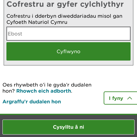
Cofrestru ar gyfer cylchlythyr
Cofrestru i dderbyn diweddariadau misol gan
Cyfoeth Naturiol Cymru
Oes rhywbeth o’i le gyda’r dudalen
hon?
Rhowch eich adborth
.
I fyny
Argraffu’r dudalen hon
Cysylltu â ni