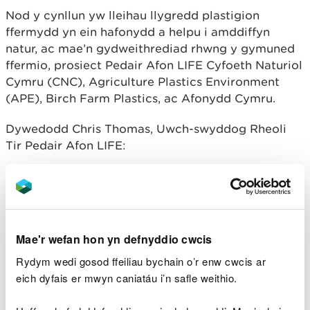
Nod y cynllun yw lleihau llygredd plastigion
ffermydd yn ein hafonydd a helpu i amddiffyn
natur, ac mae’n gydweithrediad rhwng y gymuned
ffermio, prosiect Pedair Afon LIFE Cyfoeth Naturiol
Cymru (CNC), Agriculture Plastics Environment
(APE), Birch Farm Plastics, ac Afonydd Cymru.
Dywedodd Chris Thomas, Uwch-swyddog Rheoli
Tir Pedair Afon LIFE:
“Rydym wrth ein bodd gyda’r ymateb a’r
gefnogaeth gan y gymuned ffermio i’r
cynllun, ac yn diolch i bawb sydd wedi bod
yn rhan ohono hyd yn hyn. Mae
newidiadau bach fel hyn yn gwneud
Mae'r wefan hon yn defnyddio cwcis
gwahaniaeth mawr i’n hafonydd a’r bywyd
Rydym wedi gosod ffeiliau bychain o’r enw cwcis ar
gwyllt sy’n dibynnu arnyn nhw.”
eich dyfais er mwyn caniatáu i’n safle weithio.
Birch Farm Plastics sy'n trefnu'r canolfannau