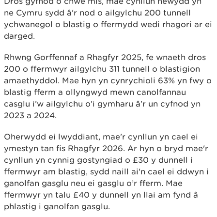
Dros gyfnod o chwe mis, mae cynllun newydd yn
ne Cymru sydd â'r nod o ailgylchu 200 tunnell
ychwanegol o blastig o ffermydd wedi rhagori ar ei
darged.
Rhwng Gorffennaf a Rhagfyr 2025, fe wnaeth dros
200 o ffermwyr ailgylchu 311 tunnell o blastigion
amaethyddol. Mae hyn yn cynrychioli 63% yn fwy o
blastig fferm a ollyngwyd mewn canolfannau
casglu i’w ailgylchu o'i gymharu â'r un cyfnod yn
2023 a 2024.
Oherwydd ei lwyddiant, mae'r cynllun yn cael ei
ymestyn tan fis Rhagfyr 2026. Ar hyn o bryd mae'r
cynllun yn cynnig gostyngiad o £30 y dunnell i
ffermwyr am blastig, sydd naill ai'n cael ei ddwyn i
ganolfan gasglu neu ei gasglu o’r fferm. Mae
ffermwyr yn talu £40 y dunnell yn llai am fynd â
phlastig i ganolfan gasglu.