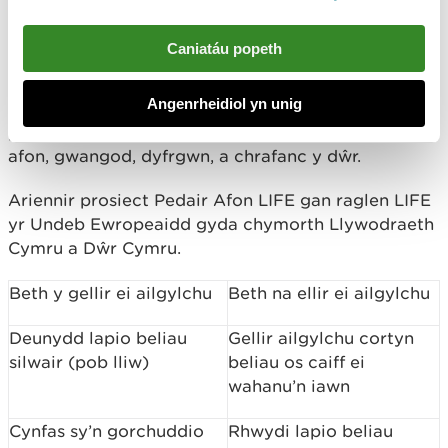
Mae afon Teifi, afon Tywi, afon Cleddau, ac afon
Caniatáu popeth
Wysg wedi’u dosbarthu’n
ardaloedd cadwraeth
arbennig,
sy’n golygu eu bod o bwysigrwydd
Angenrheidiol yn unig
rhyngwladol oherwydd eu bywyd gwyllt a’u
planhigion, megis eogiaid, llysywod pendoll yr
afon, gwangod, dyfrgwn, a chrafanc y dŵr.
Ariennir prosiect Pedair Afon LIFE gan raglen LIFE
yr Undeb Ewropeaidd gyda chymorth Llywodraeth
Cymru a Dŵr Cymru.
Beth y gellir ei ailgylchu
Beth na ellir ei ailgylchu
Deunydd lapio beliau
Gellir ailgylchu cortyn
silwair (pob lliw)
beliau os caiff ei
wahanu’n iawn
Cynfas sy’n gorchuddio
Rhwydi lapio beliau