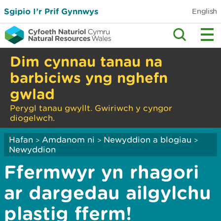
Sgipio I’r Prif Gynnwys
English
Dim cynnau tanau na
barbiciws yng nghefn
gwlad
Perygl tanau gwyllt. Gwiriwch y cyngor
diogelwch.
Hafan
Amdanom ni
Newyddion a blogiau
>
>
>
Newyddion
Ffermwyr yn rhagori
ar dargedau ailgylchu
plastig fferm!