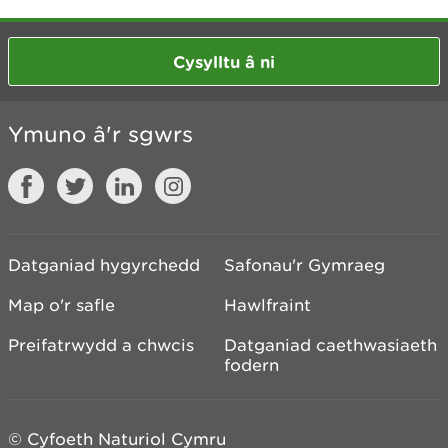
Cysylltu â ni
Ymuno â'r sgwrs
Datganiad hygyrchedd
Safonau'r Gymraeg
Map o'r safle
Hawlfraint
Preifatrwydd a chwcis
Datganiad caethwasiaeth
fodern
© Cyfoeth Naturiol Cymru