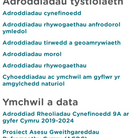
Adroddiadau tystiolaeth
Adroddiadau cynefinoedd
Adroddiadau rhywogaethau anfrodorol
ymledol
Adroddiadau tirwedd a geoamrywiaeth
Adroddiadau morol
Adroddiadau rhywogaethau
Cyhoeddiadau ac ymchwil am gyflwr yr
amgylchedd naturiol
Ymchwil a data
Adroddiad Rheoliadau Cynefinoedd 9A ar
gyfer Cymru 2019-2024
Prosiect Asesu Gweithgareddau