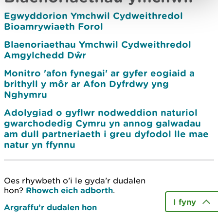
Egwyddorion Ymchwil Cydweithredol
Bioamrywiaeth Forol
Blaenoriaethau Ymchwil Cydweithredol
Amgylchedd Dŵr
Monitro 'afon fynegai' ar gyfer eogiaid a
brithyll y môr ar Afon Dyfrdwy yng
Nghymru
Adolygiad o gyflwr nodweddion naturiol
gwarchodedig Cymru yn annog galwadau
am dull partneriaeth i greu dyfodol lle mae
natur yn ffynnu
Oes rhywbeth o’i le gyda’r dudalen
hon?
Rhowch eich adborth
.
I fyny
Argraffu’r dudalen hon