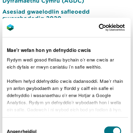
Dyframaethu Cymru (AGDC)
Asesiad gwaelodlin safleoedd
gwarchodedig 2020
Llifogydd - adroddiadau, tystiolaeth a data
Adroddiadau am wastraff
Mae'r wefan hon yn defnyddio cwcis
Adroddiadau Dŵr
Rydym wedi gosod ffeiliau bychain o’r enw cwcis ar
Adroddiadau dwy flynedd - Diogelwch
eich dyfais er mwyn caniatáu i’n safle weithio.
Cronfeydd Dŵr
Ymchwil i goedwigaeth
Hoffem hefyd ddefnyddio cwcis dadansoddi. Mae’r rhain
yn anfon gwybodaeth am y ffordd y caiff ein safle ei
Arolwg Cenedlaethol Cymru
ddefnyddio i wasanaethau o’r enw Hotjar a Google
Stociau eogiaid a brithyllod y môr yng
Analytics. Rydym yn defnyddio’r wybodaeth hon i wella
Nghymru
ein safle. Gadewch i ni wybod eich bod yn fodlon â hyn.
Byddwn yn defnyddio cwci i gadw eich dewis.
Crynodebau dalgylchoedd eogiaid a siwin
Dewis
Gellir
darllen mwy am ein cwcis
cyn i chi ddewis.
Angenrheidiol
Caniatâd