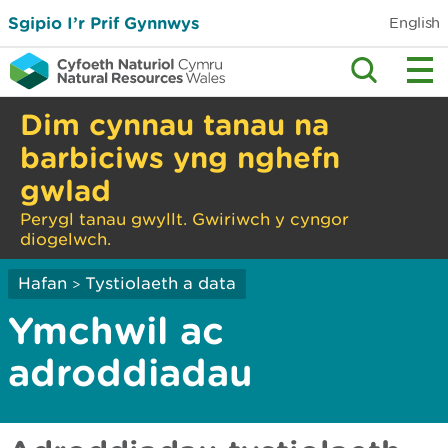
Sgipio I’r Prif Gynnwys
English
Dim cynnau tanau na
barbiciws yng nghefn
gwlad
Perygl tanau gwyllt. Gwiriwch y cyngor
diogelwch.
Hafan
Tystiolaeth a data
>
Ymchwil ac
adroddiadau